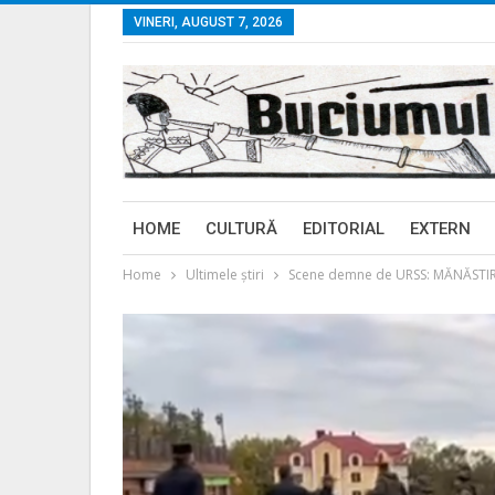
VINERI, AUGUST 7, 2026
HOME
CULTURĂ
EDITORIAL
EXTERN
Home
Ultimele ştiri
Scene demne de URSS: MĂNĂSTIR