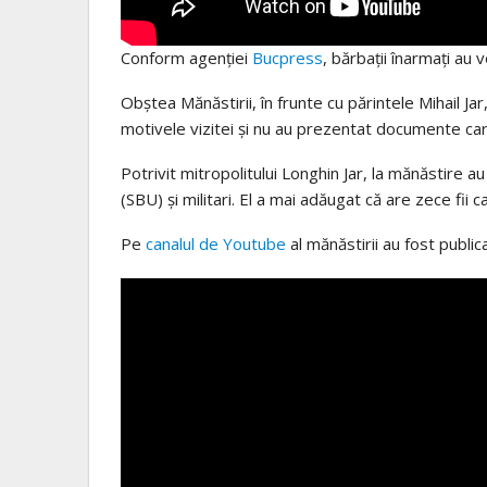
Conform agenției
Bucpress
, bărbații înarmați au 
Obștea Mănăstirii, în frunte cu părintele Mihail Ja
motivele vizitei și nu au prezentat documente car
Potrivit mitropolitului Longhin Jar, la mănăstire au
(SBU) și militari. El a mai adăugat că are zece fii c
Pe
canalul de Youtube
al mănăstirii au fost public