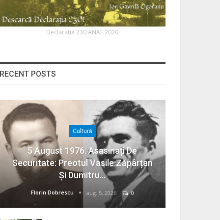
Declaratia 230 ANAF 2020
RECENT POSTS
Cultură
5 August 1976. Asasinați De
Securitate: Preotul Vasile Zăpârțan
Și Dumitru…
Florin Dobrescu
aug. 5, 2026
0