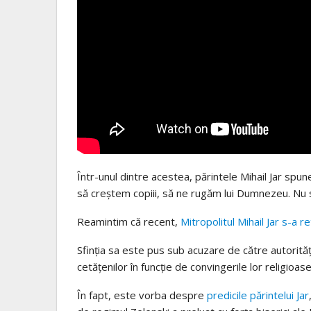
Într-unul dintre acestea, părintele Mihail Jar spune
să creștem copiii, să ne rugăm lui Dumnezeu. Nu 
Reamintim că recent,
Mitropolitul Mihail Jar s-a r
Sfinția sa este pus sub acuzare de către autorități
cetățenilor în funcție de convingerile lor religioase
În fapt, este vorba despre
predicile părintelui Jar