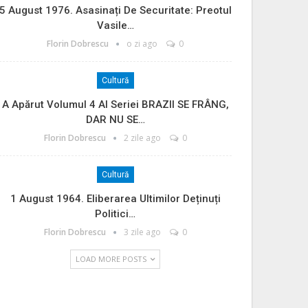
5 August 1976. Asasinați De Securitate: Preotul
Vasile…
Florin Dobrescu
o zi ago
0
Cultură
A Apărut Volumul 4 Al Seriei BRAZII SE FRÂNG,
DAR NU SE…
Florin Dobrescu
2 zile ago
0
Cultură
1 August 1964. Eliberarea Ultimilor Deținuți
Politici…
Florin Dobrescu
3 zile ago
0
LOAD MORE POSTS