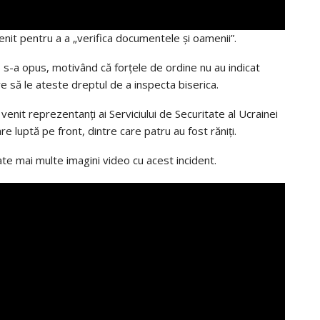
venit pentru a a „verifica documentele și oamenii”.
r, s-a opus, motivând că forțele de ordine nu au indicat
e să le ateste dreptul de a inspecta biserica.
 venit reprezentanți ai Serviciului de Securitate al Ucrainei
are luptă pe front, dintre care patru au fost răniți.
ate mai multe imagini video cu acest incident.