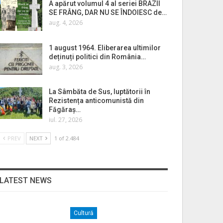
A apărut volumul 4 al seriei BRAZII
SE FRÂNG, DAR NU SE ÎNDOIESC de…
aug. 4, 2026
1 august 1964. Eliberarea ultimilor
deținuți politici din România…
aug. 3, 2026
La Sâmbăta de Sus, luptătorii în
Rezistența anticomunistă din
Făgăraș…
iul. 27, 2026
PREV
NEXT
1 of 2.484
LATEST NEWS
Cultură