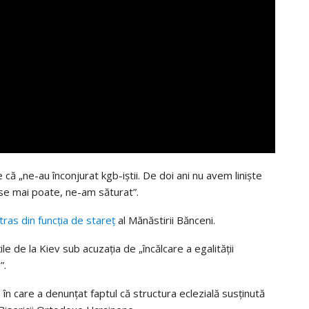
 că „ne-au înconjurat kgb-iștii. De doi ani nu avem liniște
se mai poate, ne-am săturat”.
etras din funcția de stareț
al Mănăstirii Bănceni.
le de la Kiev sub acuzația de „încălcare a egalității
”.
, în care a denunțat faptul că structura eclezială susținută