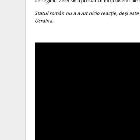
de regimul Zelenski a preluat cu forța biserici ale
Statul român nu a avut nicio reacție, deși este
Ucraina.