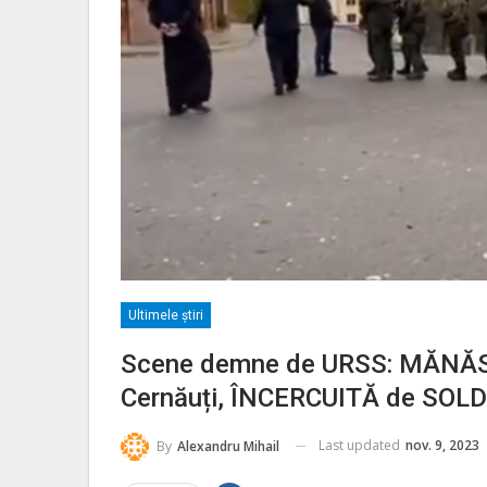
Ultimele ştiri
Scene demne de URSS: MĂNĂS
Cernăuți, ÎNCERCUITĂ de SOL
Last updated
nov. 9, 2023
By
Alexandru Mihail