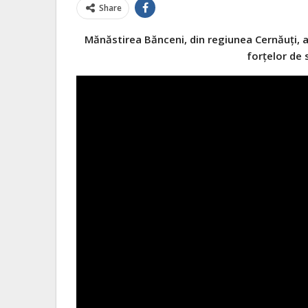
Share
Mănăstirea Bănceni, din regiunea Cernăuți, a
forțelor de 