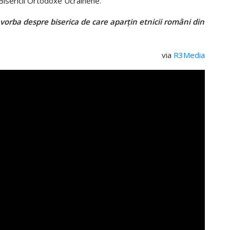
 Bisericii Ortodoxe Ucrainene.
 vorba despre biserica de care aparțin etnicii români din
via
R3Media