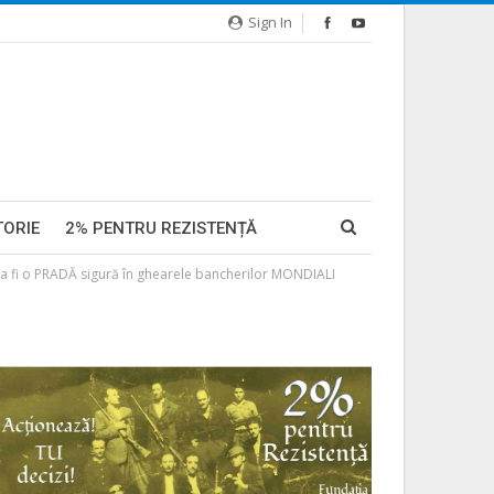
Sign In
TORIE
2% PENTRU REZISTENȚĂ
va fi o PRADĂ sigură în ghearele bancherilor MONDIALI