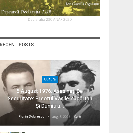
Declaratia 230 ANAF 2020
RECENT POSTS
Cultură
5 August 1976. Asasinați De
Securitate: Preotul Vasile Zăpârțan
Și Dumitru…
Florin Dobrescu
aug. 5, 2026
0