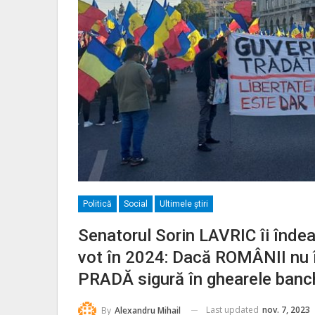
Politică
Social
Ultimele ştiri
Senatorul Sorin LAVRIC îi înd
vot în 2024: Dacă ROMÂNII nu 
PRADĂ sigură în ghearele banc
Last updated
nov. 7, 2023
By
Alexandru Mihail