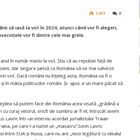
1.403
0
i să iasă la vot în 2024, atunci când vor fi alegeri,
secințele vor fi dintre cele mai grele.
anul în număr masiv la vot. Știu că au repulsie față de
ticieni, dar singura șansă ca România să se mai salveze
rin vot. Dacă românii nu înțeleg asta, România va fi o
și în mâna politrucilor români. Și- apoi, e un mare păcat să
dejdea să putem face din România acea visată „grădină a
cu curaj viitorul, oricît de sumbru ar fi el, întrucât avem
pus Lavric într-un interviu acordat jurnalistului Traian
raina, pe care l-a numit un „masacru”.Sorin Lavric
 între SUA și Rusia, care nu are „nicio legătură cu idealul