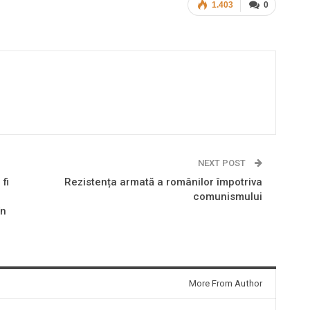
1.403
0
NEXT POST
fi
Rezistența armată a românilor împotriva
comunismului
în
More From Author