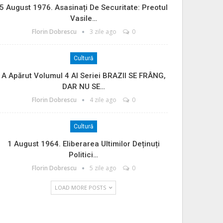
5 August 1976. Asasinați De Securitate: Preotul
Vasile…
Florin Dobrescu
3 zile ago
0
Cultură
A Apărut Volumul 4 Al Seriei BRAZII SE FRÂNG,
DAR NU SE…
Florin Dobrescu
4 zile ago
0
Cultură
1 August 1964. Eliberarea Ultimilor Deținuți
Politici…
Florin Dobrescu
5 zile ago
0
LOAD MORE POSTS