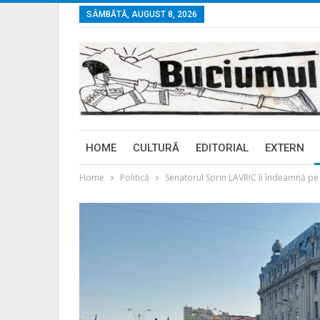
SÂMBĂTĂ, AUGUST 8, 2026
HOME
CULTURĂ
EDITORIAL
EXTERN
Home
Politică
Senatorul Sorin LAVRIC îi îndeamnă pe