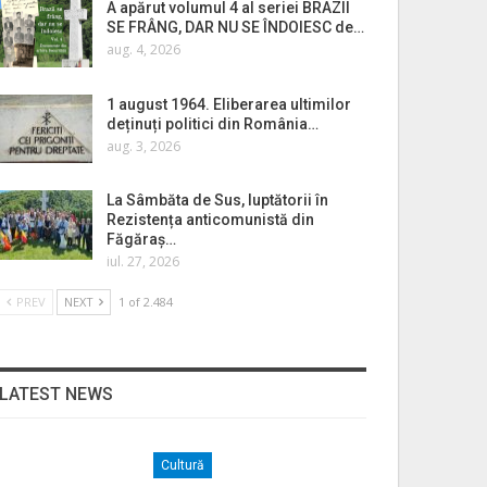
A apărut volumul 4 al seriei BRAZII
SE FRÂNG, DAR NU SE ÎNDOIESC de…
aug. 4, 2026
1 august 1964. Eliberarea ultimilor
deținuți politici din România…
aug. 3, 2026
La Sâmbăta de Sus, luptătorii în
Rezistența anticomunistă din
Făgăraș…
iul. 27, 2026
PREV
NEXT
1 of 2.484
LATEST NEWS
Cultură