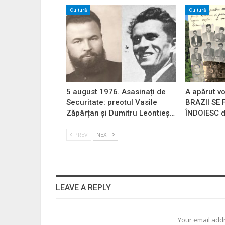
Cultură
Cultură
5 august 1976. Asasinați de
A apărut vo
Securitate: preotul Vasile
BRAZII SE
Zăpârțan și Dumitru Leontieș…
ÎNDOIESC d
PREV
NEXT
LEAVE A REPLY
Your email addr