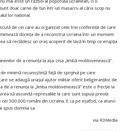
a nu mai este un război al poporului ucrainean, ci o
i sunt doar carne de tun într-un masacru al cărui scop nu
alul lor național.
cută de cei care au organizat cele trei conferințe de care
se mimează dorința de a reconstrui Ucraina într-un moment
vrea să reclădesc un oraș acoperit de lavă în timp ce erupția
ainenilor de a renunța la așa-zisa „limbă moldovenească”.
 de minimă recunoștință față de sprijinul pe care
a care se adaugă uriașul ajutor militar oferit beligeranților de
zia de a renunța la „limba moldovenească” este o frecție la
vrea să ascundă represaliile la care sunt supuși preoții
e cei 500.000 români din Ucraina. E ca pe eșafod, ca atunci
ai spus domnia sa.
via R3Media