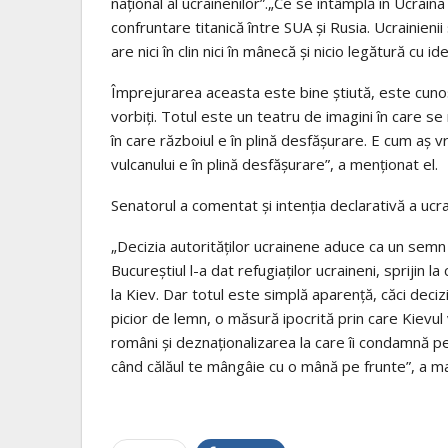
național al ucrainenilor”.„Ce se întâmplă în Ucrain
confruntare titanică între SUA și Rusia. Ucrainieni
are nici în clin nici în mânecă și nicio legătură cu ide
Împrejurarea aceasta este bine știută, este cunos
vorbiți. Totul este un teatru de imagini în care 
în care războiul e în plină desfășurare. E cum aș 
vulcanului e în plină desfășurare”, a menționat el.
Senatorul a comentat și intenția declarativă a ucr
„Decizia autorităților ucrainene aduce ca un semn
Bucureștiul l-a dat refugiaților ucraineni, sprijin l
la Kiev. Dar totul este simplă aparență, căci deci
picior de lemn, o măsură ipocrită prin care Kievul 
români și deznaționalizarea la care îi condamnă p
când călăul te mângâie cu o mână pe frunte”, a m