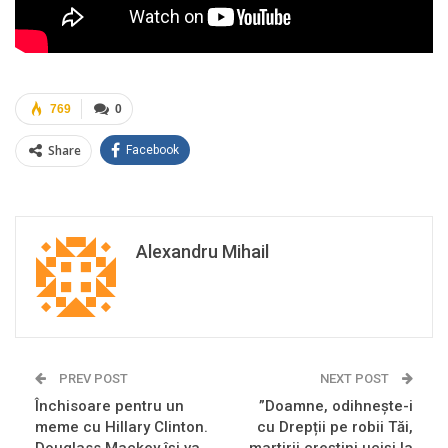
769
0
Share
Facebook
Alexandru Mihail
PREV POST
NEXT POST
Închisoare pentru un
”Doamne, odihnește-i
meme cu Hillary Clinton.
cu Drepții pe robii Tăi,