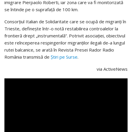
imigrare Pierpaolo Roberti, iar zona care va fi monitorizată
se întinde pe o suprafață de 100 km.
Consorțiul Italian de Solidaritate care se ocupă de migranți în
Trieste, definește într-o notă restabilirea controalelor la
frontieră drept „instrumentală”. Potrivit asociației, obiectivul
este reînceperea respingerilor migranților ilegali de-a lungul
rutei balcanice, se arată în Revista Presei Rador Radio
România transmisă de
Știri pe Surse
.
via ActiveNews