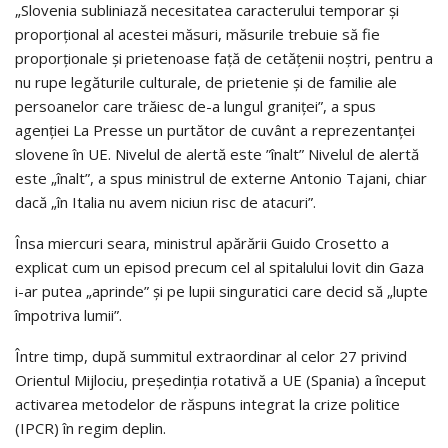
„Slovenia subliniază necesitatea caracterului temporar și
proporțional al acestei măsuri, măsurile trebuie să fie
proporționale și prietenoase față de cetățenii noștri, pentru a
nu rupe legăturile culturale, de prietenie și de familie ale
persoanelor care trăiesc de-a lungul graniței”, a spus
agenției La Presse un purtător de cuvânt a reprezentanței
slovene în UE. Nivelul de alertă este ”înalt” Nivelul de alertă
este „înalt”, a spus ministrul de externe Antonio Tajani, chiar
dacă „în Italia nu avem niciun risc de atacuri”.
Însa miercuri seara, ministrul apărării Guido Crosetto a
explicat cum un episod precum cel al spitalului lovit din Gaza
i-ar putea „aprinde” și pe lupii singuratici care decid să „lupte
împotriva lumii”.
Între timp, după summitul extraordinar al celor 27 privind
Orientul Mijlociu, președinția rotativă a UE (Spania) a început
activarea metodelor de răspuns integrat la crize politice
(IPCR) în regim deplin.