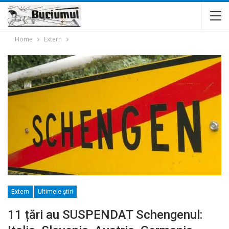
Home
Extern
Extern
Ultimele ştiri
11 țări au SUSPENDAT Schengenul: