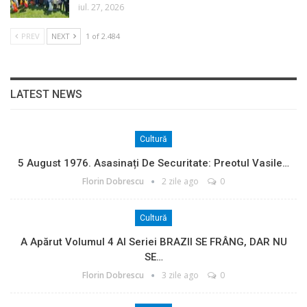
iul. 27, 2026
PREV
NEXT
1 of 2.484
LATEST NEWS
Cultură
5 August 1976. Asasinați De Securitate: Preotul Vasile…
Florin Dobrescu
2 zile ago
0
Cultură
A Apărut Volumul 4 Al Seriei BRAZII SE FRÂNG, DAR NU
SE…
Florin Dobrescu
3 zile ago
0