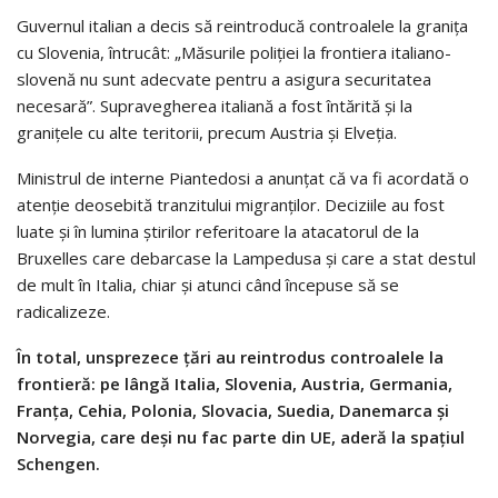
Guvernul italian a decis să reintroducă controalele la granița
cu Slovenia, întrucât: „Măsurile poliției la frontiera italiano-
slovenă nu sunt adecvate pentru a asigura securitatea
necesară”. Supravegherea italiană a fost întărită și la
granițele cu alte teritorii, precum Austria și Elveția.
Ministrul de interne Piantedosi a anunțat că va fi acordată o
atenție deosebită tranzitului migranților. Deciziile au fost
luate și în lumina știrilor referitoare la atacatorul de la
Bruxelles care debarcase la Lampedusa și care a stat destul
de mult în Italia, chiar și atunci când începuse să se
radicalizeze.
În
total, unsprezece țări au reintrodus controalele la
frontieră: pe lângă Italia, Slovenia, Austria, Germania,
Franța, Cehia, Polonia, Slovacia, Suedia, Danemarca și
Norvegia, care deși nu fac parte din UE, aderă la spațiul
Schengen.