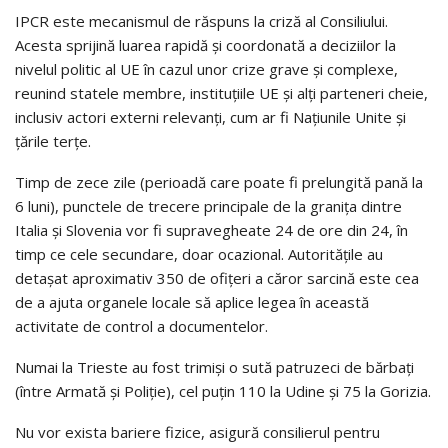
IPCR este mecanismul de răspuns la criză al Consiliului.
Acesta sprijină luarea rapidă și coordonată a deciziilor la
nivelul politic al UE în cazul unor crize grave și complexe,
reunind statele membre, instituțiile UE și alți parteneri cheie,
inclusiv actori externi relevanți, cum ar fi Națiunile Unite și
țările terțe.
Timp de zece zile (perioadă care poate fi prelungită pană la
6 luni), punctele de trecere principale de la granița dintre
Italia și Slovenia vor fi supravegheate 24 de ore din 24, în
timp ce cele secundare, doar ocazional. Autoritățile au
detașat aproximativ 350 de ofițeri a căror sarcină este cea
de a ajuta organele locale să aplice legea în această
activitate de control a documentelor.
Numai la Trieste au fost trimiși o sută patruzeci de bărbați
(între Armată și Poliție), cel puțin 110 la Udine și 75 la Gorizia.
Nu vor exista bariere fizice, asigură consilierul pentru