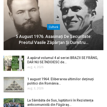
Cultură
5 August 1976. Asasinați De Securitate:
Preotul Vasile Zăpârțan Și Dumitru…
A apărut volumul 4 al seriei BRAZII SE FRÂNG,
DAR NU SE ÎNDOIESC de…
aug. 4, 2026
1 august 1964. Eliberarea ultimilor deținuți
politici din România…
aug. 3, 2026
La Sâmbăta de Sus, luptătorii în Rezistența
anticomunistă din Făgăraș…