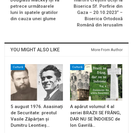
Douglass Mackey își va
martirii creștini uciși la
petrece următoarele
Biserica Sf. Porfirie din
luni în spatele gratiilor
Gaza – 20.10.2023” –
din cauza unei glume
Biserica Ortodoxă
Română din Ierusalim
YOU MIGHT ALSO LIKE
More From Author
Cultură
Cultură
5 august 1976. Asasinați
A apărut volumul 4 al
de Securitate: preotul
seriei BRAZII SE FRÂNG,
Vasile Zăpârțan și
DAR NU SE ÎNDOIESC de
Dumitru Leontieș…
Ion Gavrilă…