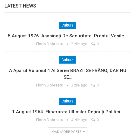
LATEST NEWS
Cultură
5 August 1976. Asasinați De Securitate: Preotul Vasile…
Florin Dobrescu
2 zile ago
0
Cultură
A Apărut Volumul 4 Al Seriei BRAZII SE FRÂNG, DAR NU
SE…
Florin Dobrescu
3 zile ago
0
Cultură
1 August 1964. Eliberarea Ultimilor Deținuți Politici…
Florin Dobrescu
4 zile ago
0
LOAD MORE POSTS