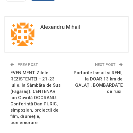
Alexandru Mihail
PREV POST
NEXT POST
EVENIMENT. Zilele
Porturile Ismail și RENI,
REZISTENȚEI – 21-23
la DOAR 13 km de
iulie, la Sâmbăta de Sus
GALAȚI, BOMBARDATE
(Făgăraș). CENTENAR
de ruși!
Ion Gavrilă OGORANU.
Conferință Dan PURIC,
simpozion, proiecții de
film, drumeție,
comemorare