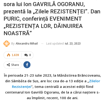
sora lui Ion GAVRILĂ OGORANU,
prezentă la „Zilele REZISTENȚEI”. Dan
PURIC, conferință EVENIMENT
„REZISTENȚA LOR, DĂINUIREA
NOASTRĂ”
Last updated
iul. 23, 2023
By
Alexandru Mihail
1.639
0
Share
În perioada 21-23 iulie 2023, la Mănăstirea Brâncoveanu,
din Sâmbăta de Sus, are loc cea de-a 13 ediție a „
Zilelor
Rezistenței
”, tema centrală a acestei ediții fiind
centenarul Ion Gavrilă Ogoranu, de la a cărui naștere s-
au împlinit, recent, 100 de ani.