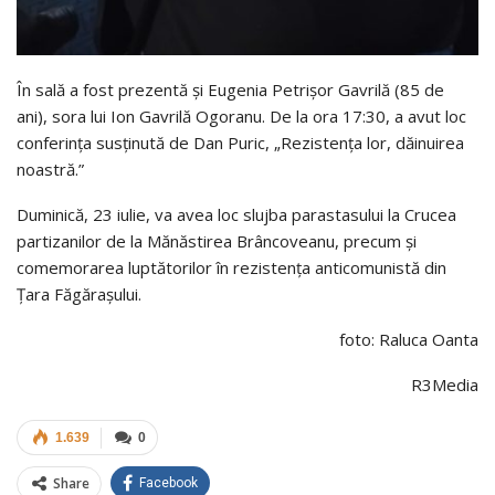
În sală a fost prezentă și Eugenia Petrișor Gavrilă (85 de
ani), sora lui Ion Gavrilă Ogoranu. De la ora 17:30, a avut loc
conferința susținută de Dan Puric, „Rezistența lor, dăinuirea
noastră.”
Duminică, 23 iulie, va avea loc slujba parastasului la Crucea
partizanilor de la Mănăstirea Brâncoveanu, precum și
comemorarea luptătorilor în rezistența anticomunistă din
Țara Făgărașului.
foto: Raluca Oanta
R3Media
1.639
0
Share
Facebook