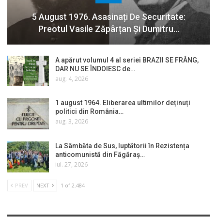
5 August 1976. Asasinați De Securitate:
Preotul Vasile Zăpârțan Și Dumitru…
A apărut volumul 4 al seriei BRAZII SE FRÂNG,
DAR NU SE ÎNDOIESC de…
aug. 4, 2026
1 august 1964. Eliberarea ultimilor deținuți
politici din România…
aug. 3, 2026
La Sâmbăta de Sus, luptătorii în Rezistența
anticomunistă din Făgăraș…
iul. 27, 2026
PREV
NEXT
1 of 2.484