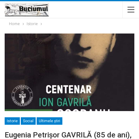
Home
Istorie
Istorie
Social
Ultimele ştiri
Eugenia Petrișor GAVRILĂ (85 de ani),