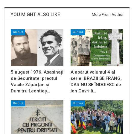
YOU MIGHT ALSO LIKE
More From Author
Cultură
Cultură
5 august 1976. Asasinați
A apărut volumul 4 al
de Securitate: preotul
seriei BRAZII SE FRÂNG,
Vasile Zăpârțan și
DAR NU SE ÎNDOIESC de
Dumitru Leontieș…
Ion Gavrilă…
Cultură
Cultură