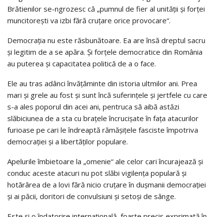
Brătienilor se-ngrozesc că „pumnul de fier al unității și forței
muncitorești va izbi fără cruțare orice provocare“.
Democrația nu este răsbunătoare. Ea are însă dreptul sacru
și legitim de a se apăra. Și forțele democratice din România
au puterea și capacitatea politică de a o face.
Ele au tras adânci învățăminte din istoria ultmilor ani. Prea
mari și grele au fost și sunt încă suferințele și jertfele cu care
s-a ales poporul din acei ani, pentruca să aibă astăzi
slăbiciunea de a sta cu brațele încrucișate în fața atacurilor
furioase pe cari le îndreaptă rămășițele fasciste împotriva
democrației și a libertăților populare.
Apelurile îmbietoare la „omenie“ ale celor cari încurajează și
conduc aceste atacuri nu pot slăbi vigilența populară și
hotărârea de a lovi fără nicio cruțare în dușmanii democrației
și ai păcii, doritori de convulsiuni și setoși de sânge.
Este și o îndatorire internațională, foarte precis exprimată în