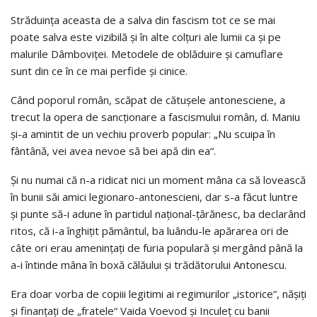
Străduința aceasta de a salva din fascism tot ce se mai
poate salva este vizibilă și în alte colțuri ale lumii ca și pe
malurile Dâmboviței. Metodele de oblăduire și camuflare
sunt din ce în ce mai perfide și cinice.
Când poporul român, scăpat de cătușele antonesciene, a
trecut la opera de sancționare a fascismului român, d. Maniu
și-a amintit de un vechiu proverb popular: „Nu scuipa în
fântână, vei avea nevoe să bei apă din ea“.
Și nu numai că n-a ridicat nici un moment mâna ca să lovească
în bunii săi amici legionaro-antonescieni, dar s-a făcut luntre
și punte să-i adune în partidul național-țărănesc, ba declarând
ritos, că i-a înghițit pământul, ba luându-le apărarea ori de
câte ori erau amenințați de furia populară și mergând până la
a-i întinde mâna în boxă călăului și trădătorului Antonescu.
Era doar vorba de copiii legitimi ai regimurilor „istorice“, nășiți
și finanțați de „fratele“ Vaida Voevod și Inculeț cu banii