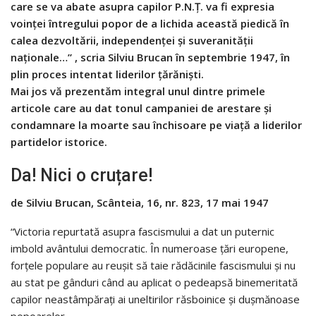
care se va abate asupra capilor P.N.Ţ. va fi expresia
voinţei întregului popor de a lichida această piedică în
calea dezvoltării, independenţei şi suveranităţii
naţionale…” , scria Silviu Brucan în septembrie 1947, în
plin proces intentat liderilor ţărănişti.
Mai jos vă prezentăm integral unul dintre primele
articole care au dat tonul campaniei de arestare și
condamnare la moarte sau închisoare pe viață a liderilor
partidelor istorice.
Da! Nici o cruțare!
de Silviu Brucan, Scânteia, 16, nr. 823, 17 mai 1947
“Victoria repurtată asupra fascismului a dat un puternic
imbold avântului democratic. În numeroase țări europene,
forțele populare au reușit să taie rădăcinile fascismului și nu
au stat pe gânduri când au aplicat o pedeapsă binemeritată
capilor neastâmpărați ai uneltirilor răsboinice și dușmănoase
popoarelor.