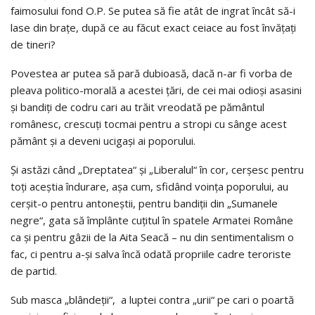
faimosului fond O.P. Se putea să fie atât de ingrat încât să-i
lase din brațe, după ce au făcut exact ceiace au fost învățați
de tineri?
Povestea ar putea să pară dubioasă, dacă n-ar fi vorba de
pleava politico-morală a acestei țări, de cei mai odioși asasini
și bandiți de codru cari au trăit vreodată pe pământul
românesc, crescuți tocmai pentru a stropi cu sânge acest
pământ și a deveni ucigași ai poporului.
Și astăzi când „Dreptatea“ și „Liberalul“ în cor, cerșesc pentru
toți aceștia îndurare, așa cum, sfidând voința poporului, au
cerșit-o pentru antoneștii, pentru bandiții din „Sumanele
negre“, gata să împlânte cuțitul în spatele Armatei Române
ca și pentru gâzii de la Aita Seacă – nu din sentimentalism o
fac, ci pentru a-și salva încă odată propriile cadre teroriste
de partid.
Sub masca „blândeții“, a luptei contra „urii“ pe cari o poartă