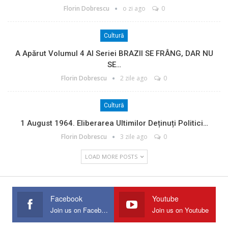
Florin Dobrescu
o zi ago
0
Cultură
A Apărut Volumul 4 Al Seriei BRAZII SE FRÂNG, DAR NU
SE…
Florin Dobrescu
2 zile ago
0
Cultură
1 August 1964. Eliberarea Ultimilor Deținuți Politici…
Florin Dobrescu
3 zile ago
0
LOAD MORE POSTS
Facebook
Youtube
Join us on Facebook
Join us on Youtube