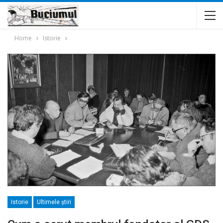
Home
Istorie
Istorie
Ultimele ştiri