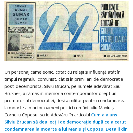
Un personaj cameleonic, cotat cu relaţii şi influenţă atât în
timpul regimului comunist, cât şi în primii ani de democraţie
post-decembristă, Silviu Brucan, pe numele adevărat Saul
Brukner, a rămas în memoria contemporanilor drept un
promotor al democraţiei, deşi a militat pentru condamnarea
la moarte a marilor oameni politici români Iuliu Maniu şi
Corneliu Coposu, scrie Adevărul în articolul
Cum a ajuns
Silviu Brucan să dea lecţii de democraţie după ce a cerut
condamnarea la moarte a lui Maniu şi Coposu. Detalii din