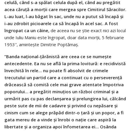
celulă, când s-a spălat celula după el, când au pregătit
acea căruţă a morţii care mergea spre Cimitirul Săracilor.
L-au luat, l-au băgat în sac, unde nu a putut să încapă şi
i-au zdrobit picioarele ca să încapă în acel sac.
A fost
îngropat ca un câine,
de aceea nu se ştie exact nici azi locul
unde Iuliu Maniu este îngropat, doar data morţii, 5 februarie
1953″, amintește Dimitrie Poptămaş.
”Banda naţional-ţărănistă are ceea ce se numeşte
antecedente. Ea nu se află la prima lovitură: e recidivistă
învechită în rele… nu poate fi absolvit de crimele
trecutului un partid care a continuat cu o perseverenţă
drăcească să comită cele mai grave atentate împotriva
poporului… a pregătit minuţios un război criminal şi a
urmărit pas cu pas declanşarea şi prelun­girea lui, călcând
peste sute de mii de cadavre şi privind cu nepăsare şi
cinism cum se alege prăpăd dintr-o ţară şi un popor, a fi
gata mereu de a vinde şi înrobi o naţie care aspiră la
libertate şi a organiza apoi înfometarea ei… Osânda