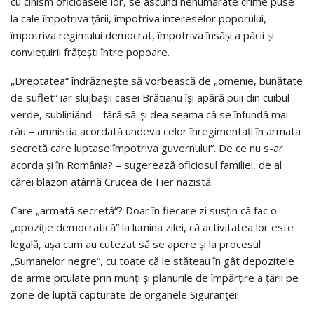
cu cinism oficioasele lor, se ascund nenumărate crime puse
la cale împotriva țării, împotriva intereselor poporului,
împotriva regimului democrat, împotriva însăși a păcii și
conviețuirii frățești între popoare.
„Dreptatea“ îndrăznește să vorbească de „omenie, bunătate
de suflet“ iar slujbașii casei Brătianu își apără puii din cuibul
verde, subliniând – fără să-și dea seama că se înfundă mai
rău – amnistia acordată undeva celor înregimentați în armata
secretă care luptase împotriva guvernului“. De ce nu s-ar
acorda și în România? – sugerează oficiosul familiei, de al
cărei blazon atârnă Crucea de Fier nazistă.
Care „armată secretă“? Doar în fiecare zi susțin că fac o
„opoziție democratică“ la lumina zilei, că activitatea lor este
legală, așa cum au cutezat să se apere și la procesul
„Sumanelor negre“, cu toate că le stăteau în gât depozitele
de arme pitulate prin munți și planurile de împărțire a țării pe
zone de luptă capturate de organele Siguranței!