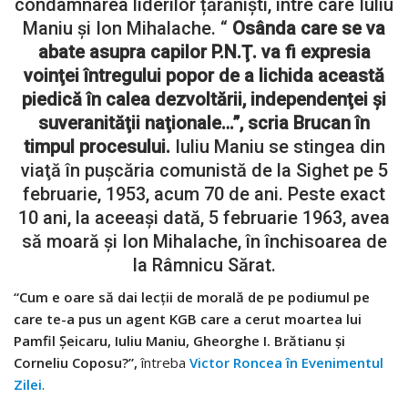
condamnarea liderilor țărăniști, între care Iuliu
Maniu și Ion Mihalache. “
Osânda care se va
abate asupra capilor P.N.Ţ. va fi expresia
voinţei întregului popor de a lichida această
piedică în calea dezvoltării, independenţei şi
suveranităţii naţionale…”, scria Brucan în
timpul procesului.
Iuliu Maniu se stingea din
viaţă în puşcăria comunistă de la Sighet pe 5
februarie, 1953, acum 70 de ani. Peste exact
10 ani, la aceeași dată, 5 februarie 1963, avea
să moară și Ion Mihalache, în închisoarea de
la Râmnicu Sărat.
“Cum e oare să dai lecții de morală de pe podiumul pe
care te-a pus un agent KGB care a cerut moartea lui
Pamfil Șeicaru, Iuliu Maniu, Gheorghe I. Brătianu și
Corneliu Coposu?”,
întreba
Victor Roncea în Evenimentul
Zilei
.