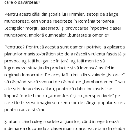
care o săvârșeau?
Pentru acești călăi din școala lui Himmler, setoși de sânge
muncitoresc, cari vor să reediteze în România teroarea
„echipelor morții“, asasinatul și provocarea împotriva clasei
muncitoare, imploră dumnealor „bunătate și omenie“!
Pentruce? Pentrucă aceștia sunt oamenii potriviți la aplicarea
planurilor manisto-brătieniste de a răscoli virulența fascistă și
provoca agitații huliganice în țară, agitații menite să
îngreuneze situația din producție și să lovească astfel în
regimul democratic. Pe aceștia îi trimit din vizuinele „istorice“
să răspândească svonuri de răsboi, de „bombardament“ sau
alte știri de acelaș calibru, pentrucă duhul lor fascist se
împacă foarte bine cu „atmosfera“ și cu „perspectivele“ pe
care i le trezesc imaginea torentelor de sânge popular scurs
pentru cauze străine.
Și atunci când culeg roadele acțiunii lor, când înregistrează
indignarea clocotindă a clasei muncitoare, gazetarii din slujba