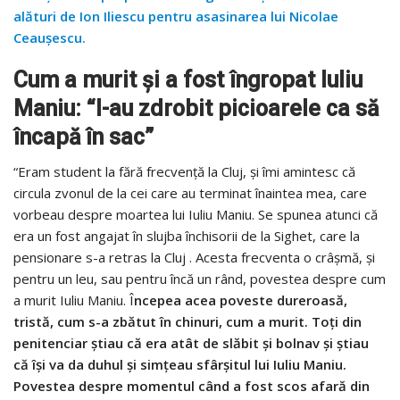
alături de Ion Iliescu pentru asasinarea lui Nicolae
Ceaușescu.
Cum a murit și a fost îngropat Iuliu
Maniu: “I-au zdrobit picioarele ca să
încapă în sac”
“Eram student la fără frecvenţă la Cluj, şi îmi amintesc că
circula zvonul de la cei care au terminat înaintea mea, care
vorbeau despre moartea lui Iuliu Maniu. Se spunea atunci că
era un fost angajat în slujba închisorii de la Sighet, care la
pensionare s-a retras la Cluj . Acesta frecventa o crâşmă, şi
pentru un leu, sau pentru încă un rând, povestea despre cum
a murit Iuliu Maniu. Î
ncepea acea poveste dureroasă,
tristă, cum s-a zbătut în chinuri, cum a murit. Toţi din
penitenciar ştiau că era atât de slăbit şi bolnav şi ştiau
că îşi va da duhul şi simţeau sfârşitul lui Iuliu Maniu.
Povestea despre momentul când a fost scos afară din