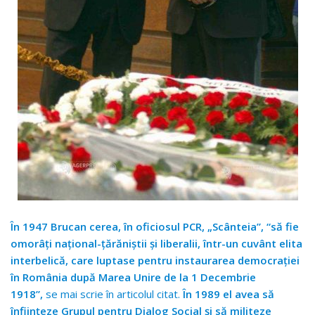
În 1947 Brucan cerea, în oficiosul PCR, „Scânteia”, “să fie
omorâţi naţional-ţărăniştii şi liberalii, într-un cuvânt elita
interbelică, care luptase pentru instaurarea democraţiei
în România după Marea Unire de la 1 Decembrie
1918”,
se mai scrie în articolul citat.
În 1989 el avea să
înființeze Grupul pentru Dialog Social și să militeze