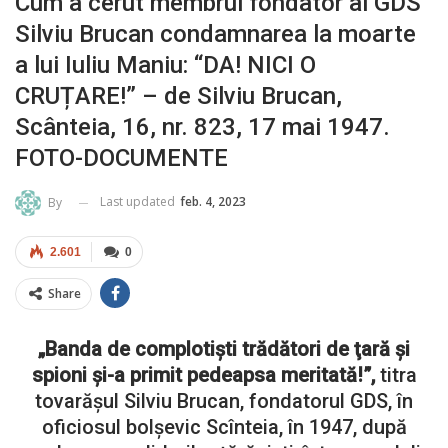
Cum a cerut membrul fondator al GDS
Silviu Brucan condamnarea la moarte
a lui Iuliu Maniu: “DA! NICI O
CRUȚARE!” – de Silviu Brucan,
Scânteia, 16, nr. 823, 17 mai 1947.
FOTO-DOCUMENTE
Last updated
feb. 4, 2023
By
2.601
0
Share
„Banda de complotişti trădători de ţară şi
spioni şi-a primit pedeapsa meritată!”,
titra
tovarășul Silviu Brucan, fondatorul GDS, în
oficiosul bolșevic Scînteia, în 1947, după