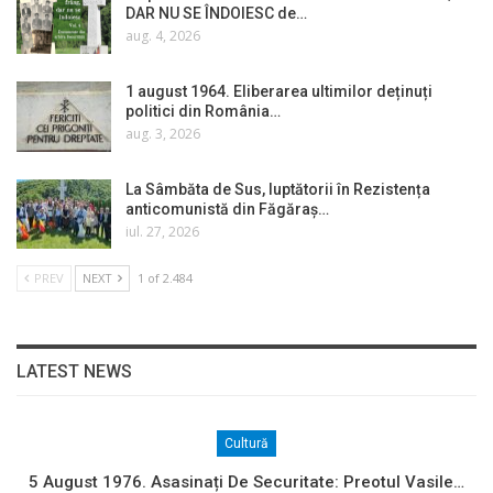
DAR NU SE ÎNDOIESC de…
aug. 4, 2026
1 august 1964. Eliberarea ultimilor deținuți
politici din România…
aug. 3, 2026
La Sâmbăta de Sus, luptătorii în Rezistența
anticomunistă din Făgăraș…
iul. 27, 2026
PREV
NEXT
1 of 2.484
LATEST NEWS
Cultură
5 August 1976. Asasinați De Securitate: Preotul Vasile…