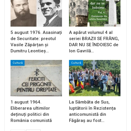
5 august 1976. Asasinați
A apărut volumul 4 al
de Securitate: preotul
seriei BRAZII SE FRÂNG,
Vasile Zăpârțan și
DAR NU SE ÎNDOIESC de
Dumitru Leontieș…
Ion Gavrilă…
Cultură
Cultură
1 august 1964.
La Sâmbăta de Sus,
Eliberarea ultimilor
luptătorii în Rezistența
deținuți politici din
anticomunistă din
România comunistă
Făgăraș au fost…