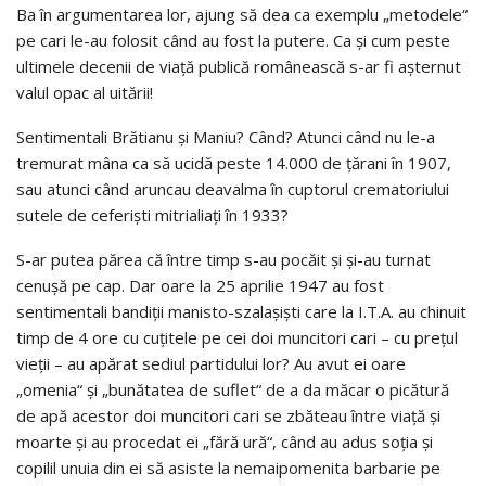
Ba în argumentarea lor, ajung să dea ca exemplu „metodele“
pe cari le-au folosit când au fost la putere. Ca și cum peste
ultimele decenii de viață publică românească s-ar fi așternut
valul opac al uitării!
Sentimentali Brătianu și Maniu? Când? Atunci când nu le-a
tremurat mâna ca să ucidă peste 14.000 de țărani în 1907,
sau atunci când aruncau deavalma în cuptorul crematoriului
sutele de ceferiști mitrialiați în 1933?
S-ar putea părea că între timp s-au pocăit și și-au turnat
cenușă pe cap. Dar oare la 25 aprilie 1947 au fost
sentimentali bandiții manisto-szalașiști care la I.T.A. au chinuit
timp de 4 ore cu cuțitele pe cei doi muncitori cari – cu prețul
vieții – au apărat sediul partidului lor? Au avut ei oare
„omenia“ și „bunătatea de suflet“ de a da măcar o picătură
de apă acestor doi muncitori cari se zbăteau între viață și
moarte și au procedat ei „fără ură“, când au adus soția și
copilil unuia din ei să asiste la nemaipomenita barbarie pe