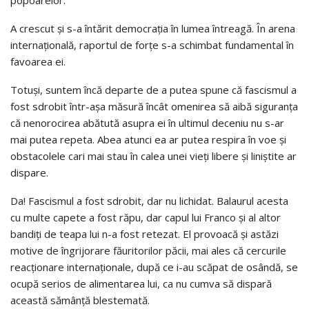
A crescut și s-a întărit democrația în lumea întreagă. În arena
internațională, raportul de forțe s-a schimbat fundamental în
favoarea ei.
Totuși, suntem încă departe de a putea spune că fascismul a
fost sdrobit într-așa măsură încât omenirea să aibă siguranța
că nenorocirea abătută asupra ei în ultimul deceniu nu s-ar
mai putea repeta. Abea atunci ea ar putea respira în voe și
obstacolele cari mai stau în calea unei vieți libere și liniștite ar
dispare.
Da! Fascismul a fost sdrobit, dar nu lichidat. Balaurul acesta
cu multe capete a fost răpu, dar capul lui Franco și al altor
bandiți de teapa lui n-a fost retezat. El provoacă și astăzi
motive de îngrijorare făuritorilor păcii, mai ales că cercurile
reacționare internaționale, după ce i-au scăpat de osândă, se
ocupă serios de alimentarea lui, ca nu cumva să dispară
această sămânță blestemată.