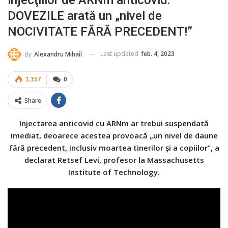
injecţiilor de ARNm anticovid:
DOVEZILE arată un „nivel de
NOCIVITATE FĂRĂ PRECEDENT!”
Last updated
feb. 4, 2023
By
Alexandru Mihail
1.157
0
Share
Injectarea anticovid cu ARNm ar trebui suspendată
imediat, deoarece acestea provoacă „un nivel de daune
fără precedent, inclusiv moartea tinerilor şi a copiilor”, a
declarat Retsef Levi, profesor la Massachusetts
Institute of Technology.