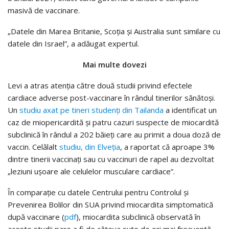
masivă de vaccinare.
„Datele din Marea Britanie, Scoţia şi Australia sunt similare cu
datele din Israel”, a adăugat expertul.
Mai multe dovezi
Levi a atras atenţia către două studii privind efectele
cardiace adverse post-vaccinare în rândul tinerilor sănătoşi.
Un
studiu axat pe tineri studenţi din Tailanda
a identificat un
caz de miopericardită şi patru cazuri suspecte de miocardită
subclinică în rândul a 202 băieţi care au primit a doua doză de
vaccin. Celălalt
studiu, din Elveţia
, a raportat că aproape 3%
dintre tinerii vaccinaţi sau cu vaccinuri de rapel au dezvoltat
„leziuni uşoare ale celulelor musculare cardiace”.
În comparaţie cu datele Centrului pentru Controlul şi
Prevenirea Bolilor din SUA privind miocardita simptomatică
după vaccinare (
pdf
), miocardita subclinică observată în