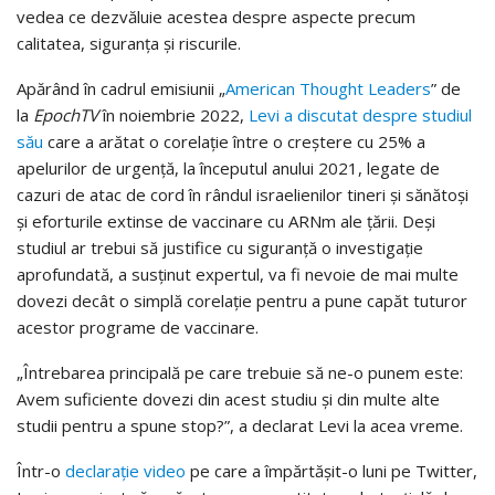
vedea ce dezvăluie acestea despre aspecte precum
calitatea, siguranţa şi riscurile.
Apărând în cadrul emisiunii „
American Thought Leaders
” de
la
EpochTV
în noiembrie 2022,
Levi a discutat despre studiul
său
care a arătat o corelaţie între o creştere cu 25% a
apelurilor de urgenţă, la începutul anului 2021, legate de
cazuri de atac de cord în rândul israelienilor tineri şi sănătoşi
şi eforturile extinse de vaccinare cu ARNm ale ţării. Deşi
studiul ar trebui să justifice cu siguranţă o investigaţie
aprofundată, a susţinut expertul, va fi nevoie de mai multe
dovezi decât o simplă corelaţie pentru a pune capăt tuturor
acestor programe de vaccinare.
„Întrebarea principală pe care trebuie să ne-o punem este:
Avem suficiente dovezi din acest studiu şi din multe alte
studii pentru a spune stop?”, a declarat Levi la acea vreme.
Într-o
declaraţie video
pe care a împărtăşit-o luni pe Twitter,