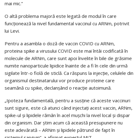
mai mic.”
O altă problema majoră este legată de modul în care
funcţionează la nivel fundamental vaccinul cu ARNm, potrivit
lui Levi.
Pentru a asambla o doză de vaccin COVID cu ARNm,
proteina spike a virusului COVID este mai întâi codificată în
molecule de ARNm, care sunt apoi învelite în bile de grăsime
numite nanoparticule lipidice înainte de a fi în cele din urmă
sigilate într-o fiolă de sticlă. Ca răspuns la injecţie, celulele din
organismul destinatarului vor produce proteine care
seamănă cu spike, declanşând o reacţie autoimună.
„Ipoteza fundamentală, pentru a susţine că aceste vaccinuri
sunt sigure, este că atunci când injectaţi acest vaccin, ARNm,
spike-ul şi lipidele rămân în acel muşchi la nivel local şi dispar
din organism. Dar ştim acum că această presupunere nu
este adevărată – ARNm şi lipidele pătrund de fapt în
sistemul sanguin”, a afirmat expertul MIT.