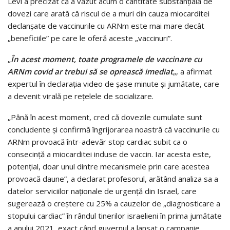
Levi a precizat că a văzut acum o cantitate substanţială de
dovezi care arată că riscul de a muri din cauza miocarditei
declanşate de vaccinurile cu ARNm este mai mare decât
„beneficiile” pe care le oferă aceste „vaccinuri”.
„
În acest moment, toate programele de vaccinare cu
ARNm covid ar trebui să se oprească imediat
„, a afirmat
expertul în declaraţia video de şase minute şi jumătate, care
a devenit virală pe reţelele de socializare.
„Până în acest moment, cred că dovezile cumulate sunt
concludente şi confirmă îngrijorarea noastră că vaccinurile cu
ARNm provoacă într-adevăr stop cardiac subit ca o
consecinţă a miocarditei induse de vaccin. Iar acesta este,
potenţial, doar unul dintre mecanismele prin care acestea
provoacă daune”, a declarat profesorul, arătând analiza sa a
datelor serviciilor naţionale de urgenţă din Israel, care
sugerează o creştere cu 25% a cauzelor de „diagnosticare a
stopului cardiac” în rândul tinerilor israelieni în prima jumătate
a anului 2021, exact când guvernul a lansat o campanie