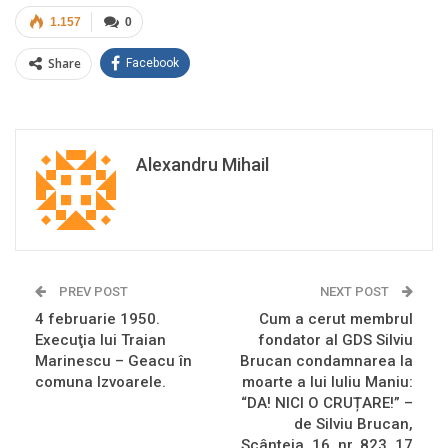
1.157
0
Share
Facebook
Alexandru Mihail
PREV POST
NEXT POST
4 februarie 1950.
Cum a cerut membrul
Execuţia lui Traian
fondator al GDS Silviu
Marinescu – Geacu în
Brucan condamnarea la
comuna Izvoarele.
moarte a lui Iuliu Maniu:
“DA! NICI O CRUȚARE!” –
de Silviu Brucan,
Scânteia, 16, nr. 823, 17