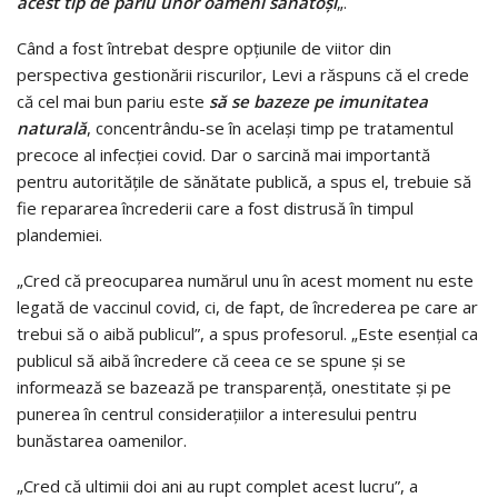
acest tip de pariu unor oameni sănătoşi
„.
Când a fost întrebat despre opţiunile de viitor din
perspectiva gestionării riscurilor, Levi a răspuns că el crede
că cel mai bun pariu este
să se bazeze pe imunitatea
naturală
, concentrându-se în acelaşi timp pe tratamentul
precoce al infecţiei covid. Dar o sarcină mai importantă
pentru autorităţile de sănătate publică, a spus el, trebuie să
fie repararea încrederii care a fost distrusă în timpul
plandemiei.
„Cred că preocuparea numărul unu în acest moment nu este
legată de vaccinul covid, ci, de fapt, de încrederea pe care ar
trebui să o aibă publicul”, a spus profesorul. „Este esenţial ca
publicul să aibă încredere că ceea ce se spune şi se
informează se bazează pe transparenţă, onestitate şi pe
punerea în centrul consideraţiilor a interesului pentru
bunăstarea oamenilor.
„Cred că ultimii doi ani au rupt complet acest lucru”, a