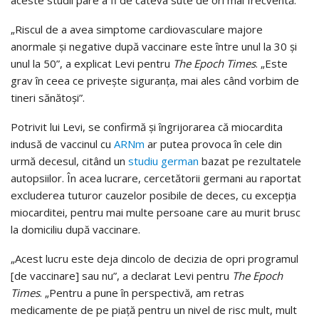
aceste studii pare a fi de câteva sute de ori mai frecventă.
„Riscul de a avea simptome cardiovasculare majore
anormale şi negative după vaccinare este între unul la 30 şi
unul la 50”, a explicat Levi pentru
The Epoch Times
. „Este
grav în ceea ce priveşte siguranţa, mai ales când vorbim de
tineri sănătoşi”.
Potrivit lui Levi, se confirmă şi îngrijorarea că miocardita
indusă de vaccinul cu
ARNm
ar putea provoca în cele din
urmă decesul, citând un
studiu german
bazat pe rezultatele
autopsiilor. În acea lucrare, cercetătorii germani au raportat
excluderea tuturor cauzelor posibile de deces, cu excepţia
miocarditei, pentru mai multe persoane care au murit brusc
la domiciliu după vaccinare.
„Acest lucru este deja dincolo de decizia de opri programul
[de vaccinare] sau nu”, a declarat Levi pentru
The Epoch
Times
. „Pentru a pune în perspectivă, am retras
medicamente de pe piaţă pentru un nivel de risc mult, mult