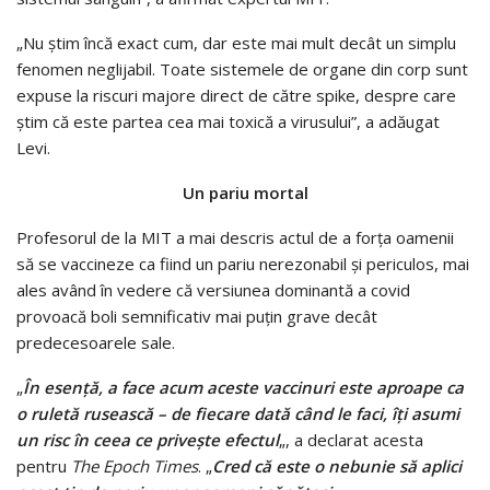
„Nu ştim încă exact cum, dar este mai mult decât un simplu
fenomen neglijabil. Toate sistemele de organe din corp sunt
expuse la riscuri majore direct de către spike, despre care
ştim că este partea cea mai toxică a virusului”, a adăugat
Levi.
Un pariu mortal
Profesorul de la MIT a mai descris actul de a forţa oamenii
să se vaccineze ca fiind un pariu nerezonabil şi periculos, mai
ales având în vedere că versiunea dominantă a covid
provoacă boli semnificativ mai puţin grave decât
predecesoarele sale.
„
În esenţă, a face acum aceste vaccinuri este aproape ca
o ruletă rusească – de fiecare dată când le faci, îţi asumi
un risc în ceea ce priveşte efectul
„, a declarat acesta
pentru
The Epoch Times
. „
Cred că este o nebunie să aplici