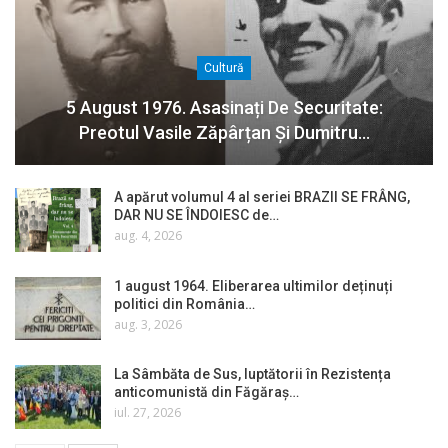
Cultură
5 August 1976. Asasinați De Securitate:
Preotul Vasile Zăpârțan Și Dumitru…
A apărut volumul 4 al seriei BRAZII SE FRÂNG,
DAR NU SE ÎNDOIESC de…
aug. 4, 2026
1 august 1964. Eliberarea ultimilor deținuți
politici din România…
aug. 3, 2026
La Sâmbăta de Sus, luptătorii în Rezistența
anticomunistă din Făgăraș…
iul. 27, 2026