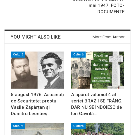
mai 1947. FOTO-
DOCUMENTE
YOU MIGHT ALSO LIKE
More From Author
Cultură
Cultură
5 august 1976. Asasinați
A apărut volumul 4 al
de Securitate: preotul
seriei BRAZII SE FRÂNG,
Vasile Zăpârțan și
DAR NU SE ÎNDOIESC de
Dumitru Leontieș…
Ion Gavrilă…
Cultură
Cultură