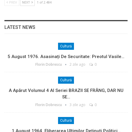
PREV
NEXT
1 of 2.484
LATEST NEWS
Cultură
5 August 1976. Asasinați De Securitate: Preotul Vasile…
Florin Dobrescu
2 zile ago
0
Cultură
A Apărut Volumul 4 Al Seriei BRAZII SE FRÂNG, DAR NU
SE…
Florin Dobrescu
3 zile ago
0
Cultură
1 August 1964. Eliberarea Ultimilor Deținuți Politici…