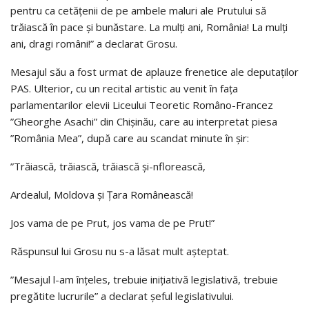
pentru ca cetățenii de pe ambele maluri ale Prutului să
trăiască în pace și bunăstare. La mulți ani, România! La mulți
ani, dragi români!” a declarat Grosu.
Mesajul său a fost urmat de aplauze frenetice ale deputaților
PAS. Ulterior, cu un recital artistic au venit în fața
parlamentarilor elevii Liceului Teoretic Româno-Francez
”Gheorghe Asachi” din Chișinău, care au interpretat piesa
”România Mea”, după care au scandat minute în șir:
”Trăiască, trăiască, trăiască și-nflorească,
Ardealul, Moldova și Țara Românească!
Jos vama de pe Prut, jos vama de pe Prut!”
Răspunsul lui Grosu nu s-a lăsat mult așteptat.
”Mesajul l-am înțeles, trebuie inițiativă legislativă, trebuie
pregătite lucrurile” a declarat șeful legislativului.