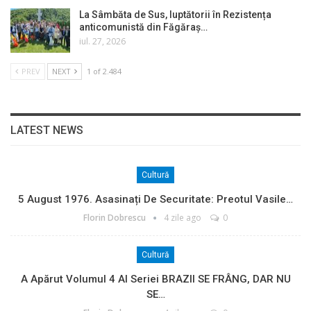
La Sâmbăta de Sus, luptătorii în Rezistența
anticomunistă din Făgăraș…
iul. 27, 2026
PREV
NEXT
1 of 2.484
LATEST NEWS
Cultură
5 August 1976. Asasinați De Securitate: Preotul Vasile…
Florin Dobrescu
4 zile ago
0
Cultură
A Apărut Volumul 4 Al Seriei BRAZII SE FRÂNG, DAR NU
SE…