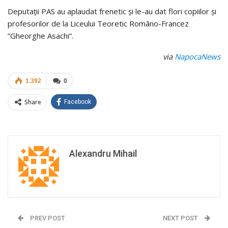
Deputații PAS au aplaudat frenetic și le-au dat flori copiilor și
profesorilor de la Liceului Teoretic Româno-Francez
”Gheorghe Asachi”.
via
NapocaNews
1.392
0
Share
Facebook
Alexandru Mihail
PREV POST
NEXT POST