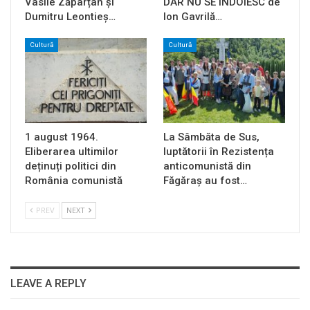
Vasile Zăpârțan și
DAR NU SE ÎNDOIESC de
Dumitru Leontieș…
Ion Gavrilă…
Cultură
Cultură
1 august 1964.
La Sâmbăta de Sus,
Eliberarea ultimilor
luptătorii în Rezistența
deținuți politici din
anticomunistă din
România comunistă
Făgăraș au fost…
PREV
NEXT
LEAVE A REPLY