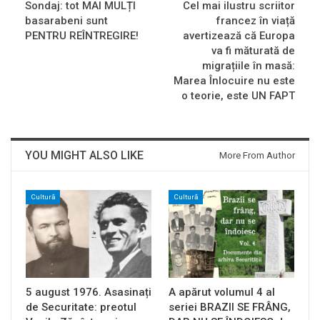
Sondaj: tot MAI MULȚI
Cel mai ilustru scriitor
basarabeni sunt
francez în viață
PENTRU REÎNTREGIRE!
avertizează că Europa
va fi măturată de
migrațiile în masă:
Marea Înlocuire nu este
o teorie, este UN FAPT
YOU MIGHT ALSO LIKE
More From Author
Cultură
Cultură
5 august 1976. Asasinați
A apărut volumul 4 al
de Securitate: preotul
seriei BRAZII SE FRÂNG,