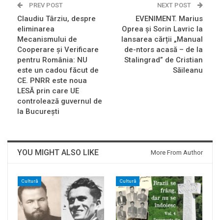
PREV POST
NEXT POST
Claudiu Târziu, despre
EVENIMENT. Marius
eliminarea
Oprea și Sorin Lavric la
Mecanismului de
lansarea cărții „Manual
Cooperare și Verificare
de-ntors acasă – de la
pentru România: NU
Stalingrad” de Cristian
este un cadou făcut de
Săileanu
CE. PNRR este noua
LESĂ prin care UE
controlează guvernul de
la București
YOU MIGHT ALSO LIKE
More From Author
Cultură
Cultură