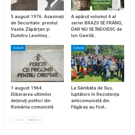
5 august 1976. Asasinați
A apărut volumul 4 al
de Securitate: preotul
seriei BRAZII SE FRÂNG,
Vasile Zăpârțan și
DAR NU SE ÎNDOIESC de
Dumitru Leontieș…
Ion Gavrilă…
Cultură
Cultură
1 august 1964.
La Sâmbăta de Sus,
Eliberarea ultimilor
luptătorii în Rezistența
deținuți politici din
anticomunistă din
România comunistă
Făgăraș au fost…
PREV
NEXT