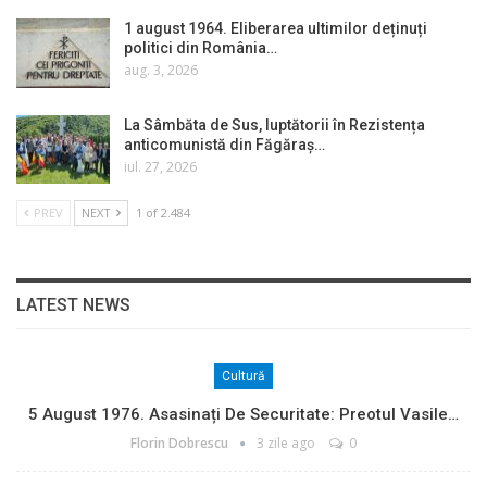
1 august 1964. Eliberarea ultimilor deținuți
politici din România…
aug. 3, 2026
La Sâmbăta de Sus, luptătorii în Rezistența
anticomunistă din Făgăraș…
iul. 27, 2026
PREV
NEXT
1 of 2.484
LATEST NEWS
Cultură
5 August 1976. Asasinați De Securitate: Preotul Vasile…
Florin Dobrescu
3 zile ago
0