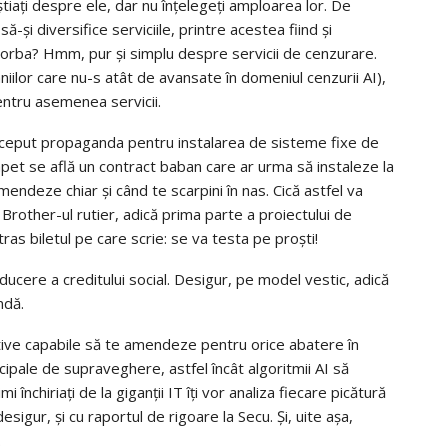
tiați despre ele, dar nu înțelegeți amploarea lor. De
-și diversifice serviciile, printre acestea fiind și
vorba? Hmm, pur și simplu despre servicii de cenzurare.
aniilor care nu-s atât de avansate în domeniul cenzurii AI),
entru asemenea servicii.
 început propaganda pentru instalarea de sisteme fixe de
apet se află un contract baban care ar urma să instaleze la
endeze chiar și când te scarpini în nas. Cică astfel va
 Brother-ul rutier, adică prima parte a proiectului de
tras biletul pe care scrie: se va testa pe proști!
ducere a creditului social. Desigur, pe model vestic, adică
ndă.
tive capabile să te amendeze pentru orice abatere în
ipale de supraveghere, astfel încât algoritmii AI să
i închiriați de la giganții IT îți vor analiza fiecare picătură
esigur, și cu raportul de rigoare la Secu. Și, uite așa,
.