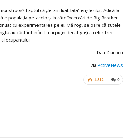
 monstruos? Faptul că „le-am luat fața” englezilor. Adică la
 e populația pe-acolo și la câte încercări de Big Brother
tinuat cu experimentarea pe ei. Mă rog, se pare că sutele
lia au cântărit infinit mai puțin decât gașca celor trei
 al ocupantului.
Dan Diaconu
via
ActiveNews
1.812
0