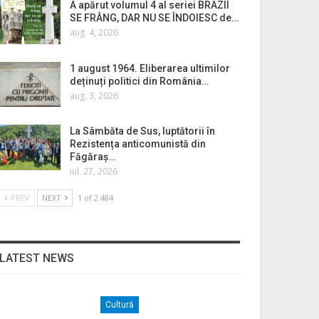
A apărut volumul 4 al seriei BRAZII
SE FRÂNG, DAR NU SE ÎNDOIESC de…
aug. 4, 2026
1 august 1964. Eliberarea ultimilor
deținuți politici din România…
aug. 3, 2026
La Sâmbăta de Sus, luptătorii în
Rezistența anticomunistă din
Făgăraș…
iul. 27, 2026
PREV
NEXT
1 of 2.484
LATEST NEWS
Cultură