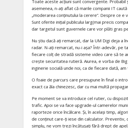
Toate aceste acțiuni sunt convergente. Probabil ș
asemenea, n-ați aflat că marile companii IT caută să
„moderarea conținutului la cerere”. Despre ce e 
Sunt oferite inițial publicului larg(mai precis comp
dar targetul sunt guvernele care vor plăti gras p
Nu știu dacă ați remarcat, dar la UM Digi deja a
radar. N-ați remarcat, nu-i așa? Într-adevăr, pe t
fiecare colț de stradă sisteme video care să te am
crește securitatea rutieră. Aiurea, e vorba de Big
inginerie socială unde noi, ca de fiecare dată, am 
O foaie de parcurs care presupune în final o intro
exact ca ăla chinezesc, dar cu mai multă propaga
Pe moment se va introduce cel rutier, cu dispozi
trafic. Apoi se va face upgrade-ul camerelor munic
raporteze orice încălcare. Și, în același timp, algorim
de conținut care-ți iese din calculator. Preventiv, d
simplu, ne vom trezi încătușați fără drept de apel