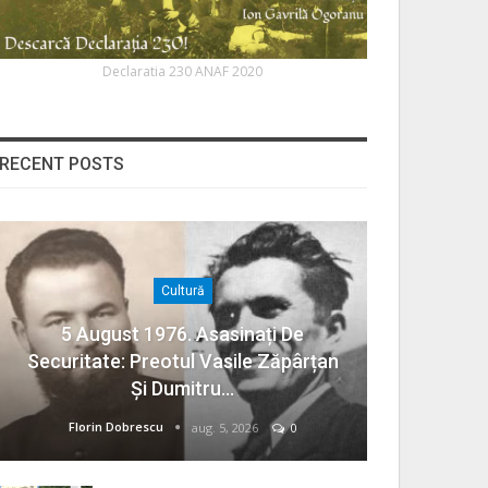
Declaratia 230 ANAF 2020
RECENT POSTS
Cultură
5 August 1976. Asasinați De
Securitate: Preotul Vasile Zăpârțan
Și Dumitru…
Florin Dobrescu
aug. 5, 2026
0