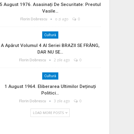
5 August 1976. Asasinați De Securitate: Preotul
Vasile…
Florin Dobrescu
o zi ago
0
Cultură
A Apărut Volumul 4 Al Seriei BRAZII SE FRÂNG,
DAR NU SE…
Florin Dobrescu
2 zile ago
0
Cultură
1 August 1964. Eliberarea Ultimilor Deținuți
Politici…
Florin Dobrescu
3 zile ago
0
LOAD MORE POSTS