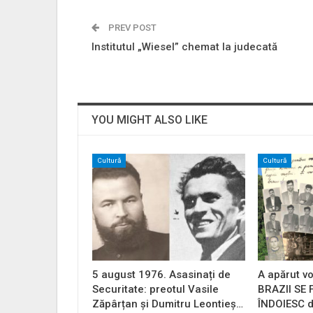
PREV POST
Institutul „Wiesel” chemat la judecată
YOU MIGHT ALSO LIKE
Cultură
Cultură
5 august 1976. Asasinați de
A apărut vo
Securitate: preotul Vasile
BRAZII SE
Zăpârțan și Dumitru Leontieș…
ÎNDOIESC d