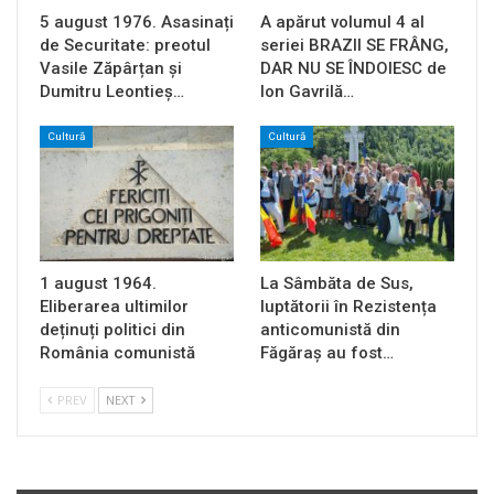
5 august 1976. Asasinați
A apărut volumul 4 al
de Securitate: preotul
seriei BRAZII SE FRÂNG,
Vasile Zăpârțan și
DAR NU SE ÎNDOIESC de
Dumitru Leontieș…
Ion Gavrilă…
Cultură
Cultură
1 august 1964.
La Sâmbăta de Sus,
Eliberarea ultimilor
luptătorii în Rezistența
deținuți politici din
anticomunistă din
România comunistă
Făgăraș au fost…
PREV
NEXT