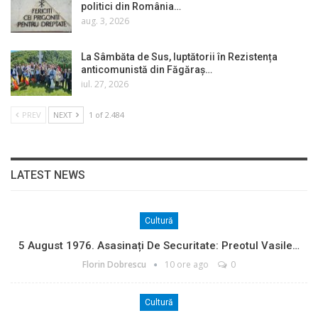
politici din România…
aug. 3, 2026
La Sâmbăta de Sus, luptătorii în Rezistența
anticomunistă din Făgăraș…
iul. 27, 2026
PREV
NEXT
1 of 2.484
LATEST NEWS
Cultură
5 August 1976. Asasinați De Securitate: Preotul Vasile…
Florin Dobrescu
10 ore ago
0
Cultură