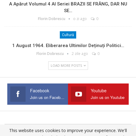
A Apărut Volumul 4 Al Seriei BRAZII SE FRÂNG, DAR NU
SE…
Florin Dobrescu
o zi ago
0
Cultură
1 August 1964. Eliberarea Ultimilor Deținuți Politici…
Florin Dobrescu
2 zile ago
0
LOAD MORE POSTS
Facebook
Youtube
Join us on Facebook
Join us on Youtube
This website uses cookies to improve your experience. We'll
© 2025 - All Rights Reserved.