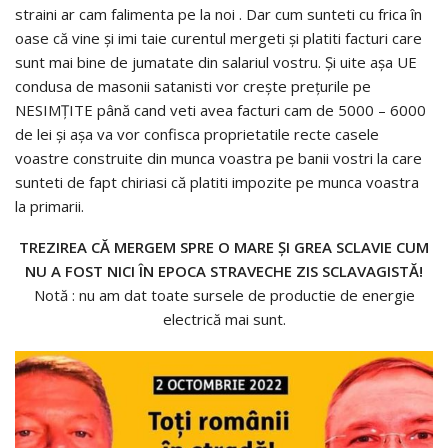
straini ar cam falimenta pe la noi . Dar cum sunteti cu frica în
oase că vine și imi taie curentul mergeti și platiti facturi care
sunt mai bine de jumatate din salariul vostru. Și uite așa UE
condusa de masonii satanisti vor crește prețurile pe
NESIMȚITE până cand veti avea facturi cam de 5000 – 6000
de lei și așa va vor confisca proprietatile recte casele
voastre construite din munca voastra pe banii vostri la care
sunteti de fapt chiriasi că platiti impozite pe munca voastra
la primarii.
TREZIREA CĂ MERGEM SPRE O MARE ȘI GREA SCLAVIE CUM
NU A FOST NICI ÎN EPOCA STRAVECHE ZIS SCLAVAGISTĂ!
Notă : nu am dat toate sursele de productie de energie
electrică mai sunt.