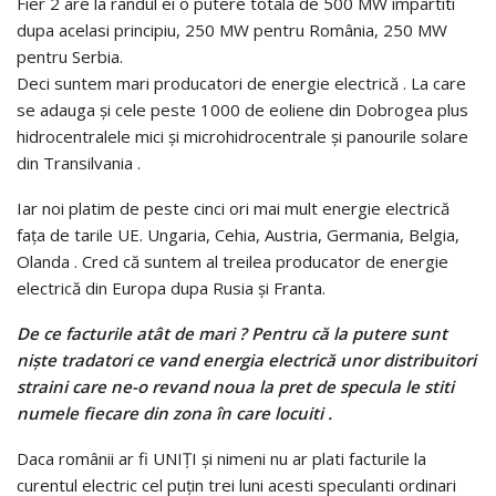
Fier 2 are la randul ei o putere totala de 500 MW împartiti
dupa acelasi principiu, 250 MW pentru România, 250 MW
pentru Serbia.
Deci suntem mari producatori de energie electrică . La care
se adauga și cele peste 1000 de eoliene din Dobrogea plus
hidrocentralele mici și microhidrocentrale și panourile solare
din Transilvania .
Iar noi platim de peste cinci ori mai mult energie electrică
fața de tarile UE. Ungaria, Cehia, Austria, Germania, Belgia,
Olanda . Cred că suntem al treilea producator de energie
electrică din Europa dupa Rusia și Franta.
De ce facturile atât de mari ? Pentru că la putere sunt
niște tradatori ce vand energia electrică unor distribuitori
straini care ne-o revand noua la pret de specula le stiti
numele fiecare din zona în care locuiti .
Daca românii ar fi UNIȚI și nimeni nu ar plati facturile la
curentul electric cel puțin trei luni acesti speculanti ordinari