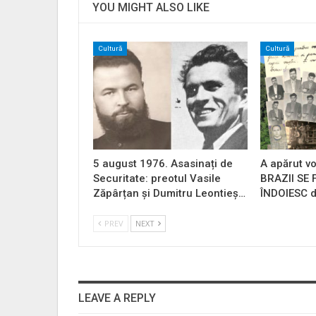
YOU MIGHT ALSO LIKE
Cultură
Cultură
5 august 1976. Asasinați de
A apărut vo
Securitate: preotul Vasile
BRAZII SE
Zăpârțan și Dumitru Leontieș…
ÎNDOIESC d
PREV
NEXT
LEAVE A REPLY