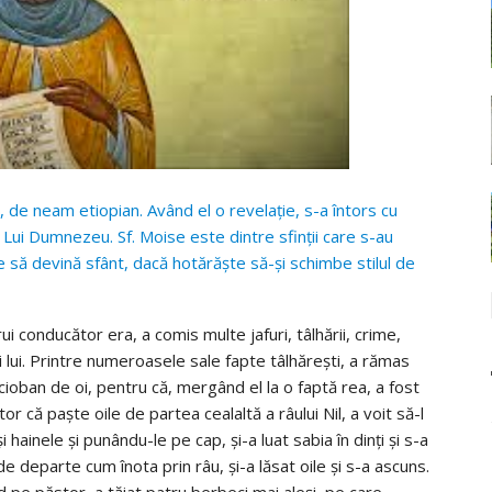
i, de neam etiopian. Având el o revelație, s-a întors cu
 Lui Dumnezeu. Sf. Moise este dintre sfinții care s-au
 să devină sfânt, dacă hotărăște să-și schimbe stilul de
i conducător era, a comis multe jafuri, tâlhării, crime,
i lui. Printre numeroasele sale fapte tâlhărești, a rămas
ioban de oi, pentru că, mergând el la o faptă rea, a fost
tor că paște oile de partea cealaltă a râului Nil, a voit să-l
 hainele și punându-le pe cap, și-a luat sabia în dinți și s-a
e departe cum înota prin râu, și-a lăsat oile și s-a ascuns.
d pe păstor, a tăiat patru berbeci mai aleși, pe care,