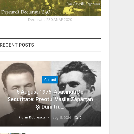
Declaratia 230 ANAF 2020
RECENT POSTS
Cultură
5 August 1976. Asasinați De
Securitate: Preotul Vasile Zăpârțan
Și Dumitru…
Florin Dobrescu
aug. 5, 2026
0