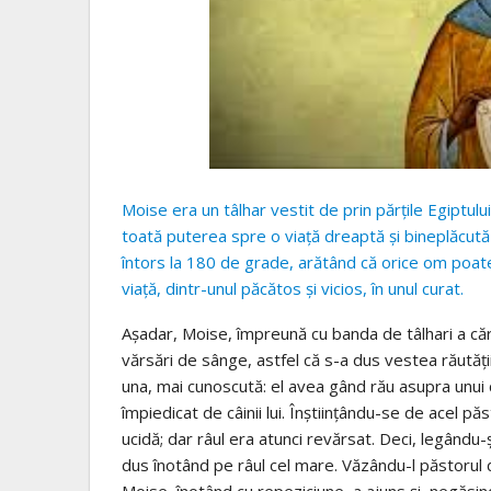
Moise era un tâlhar vestit de prin părțile Egiptulu
toată puterea spre o viață dreaptă și bineplăcută
întors la 180 de grade, arătând că orice om poate
viață, dintr-unul păcătos și vicios, în unul curat.
Așadar, Moise, împreună cu banda de tâlhari a căru
vărsări de sânge, astfel că s-a dus vestea răutăți
una, mai cunoscută: el avea gând rău asupra unui c
împiedicat de câinii lui. Înștiințându-se de acel păs
ucidă; dar râul era atunci revărsat. Deci, legându-și
dus înotând pe râul cel mare. Văzându-l păstorul d
Moise, înotând cu repeziciune, a ajuns și, negăsin