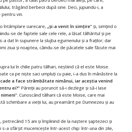
Nilului, trăgând berbecii după sine. Deci, jupuindu-i, a
 pentru vin.
ă o întâmplare oarecare,
„și-a venit în simțire”
și, simțind o
ndu-se de faptele sale cele rele, a lăsat tâlhăritul și pe
 s-a dat în supunere la slujba egumenului și a fraților; dar
rimi ziua și noaptea, căindu-se de păcatele sale făcute mai
ra lui în chilie patru tâlhari, neștiind că el este Moise.
n spate ca pe niște saci umpluți cu paie, i-a dus în mânăstire la
cade a face strâmbătate nimănui, iar aceștia venind
entru ei?”
Părinții au poruncit să-i dezlege și să-i lase
 nimeni”
. Cunoscând tâlharii că este Moise, care mai
astă schimbare a vieții lui, au preamărit pe Dumnezeu și au
, petrecând 15 ani și împlinind de la naștere șaptezeci și
și s-a sfârșit mucenicește într-acest chip: într-una din zile,