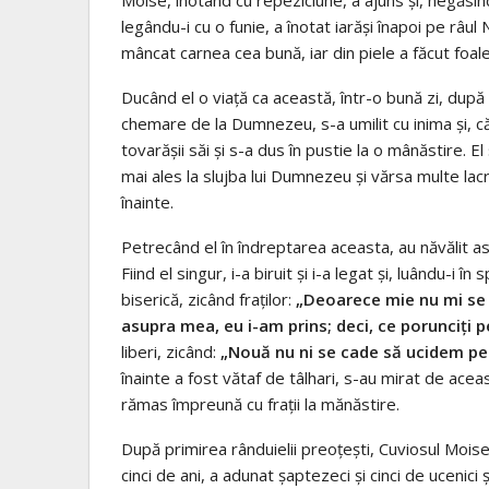
legându-i cu o funie, a înotat iarăși înapoi pe râul 
mâncat carnea cea bună, iar din piele a făcut foale
Ducând el o viață ca această, într-o bună zi, dup
chemare de la Dumnezeu, s-a umilit cu inima și, căi
tovarășii săi și s-a dus în pustie la o mânăstire. El
mai ales la slujba lui Dumnezeu și vărsa multe lac
înainte.
Petrecând el în îndreptarea aceasta, au năvălit asup
Fiind el singur, i-a biruit și i-a legat și, luându-i î
biserică, zicând fraților:
„Deoarece mie nu mi se 
asupra mea, eu i-am prins; deci, ce porunciți p
liberi, zicând:
„Nouă nu ni se cade să ucidem pe
înainte a fost vătaf de tâlhari, s-au mirat de ace
rămas împreună cu frații la mănăstire.
După primirea rânduielii preoțești, Cuviosul Moise
cinci de ani, a adunat șaptezeci și cinci de ucenici 