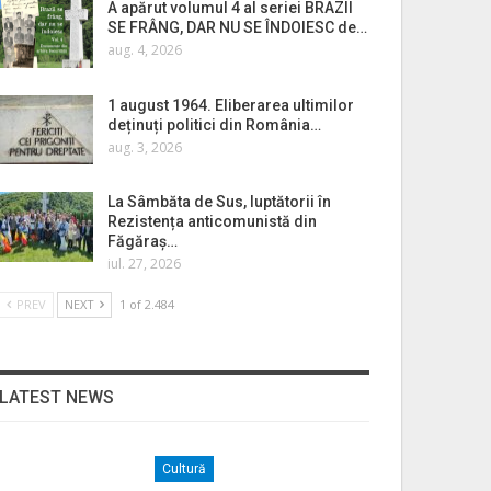
A apărut volumul 4 al seriei BRAZII
SE FRÂNG, DAR NU SE ÎNDOIESC de…
aug. 4, 2026
1 august 1964. Eliberarea ultimilor
deținuți politici din România…
aug. 3, 2026
La Sâmbăta de Sus, luptătorii în
Rezistența anticomunistă din
Făgăraș…
iul. 27, 2026
PREV
NEXT
1 of 2.484
LATEST NEWS
Cultură