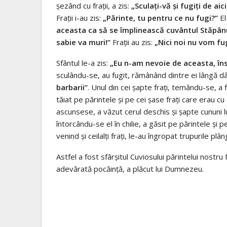
șezând cu frații, a zis:
„Sculați-vă și fugiți de aic
Frații i-au zis:
„Părinte, tu pentru ce nu fugi?”
El
aceasta ca să se împlinească cuvântul Stăpânul
sabie va muri!”
Frații au zis:
„Nici noi nu vom fug
Sfântul le-a zis:
„Eu n-am nevoie de aceasta, în
sculându-se, au fugit, rămânând dintre ei lângă d
barbarii”
. Unul din cei șapte frați, temându-se, a f
tăiat pe părintele și pe cei șase frați care erau cu
ascunsese, a văzut cerul deschis și șapte cununi
întorcându-se el în chilie, a găsit pe părintele și p
venind și ceilalți frați, le-au îngropat trupurile plâ
Astfel a fost sfârșitul Cuviosului părintelui nostr
adevărată pocăință, a plăcut lui Dumnezeu.