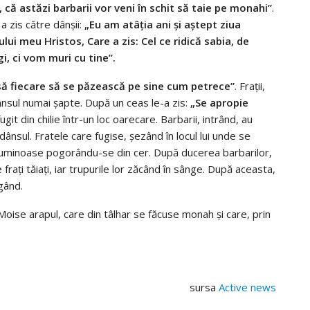
i, că astăzi barbarii vor veni în schit să taie pe monahi”
.
 a zis către dânșii:
„Eu am atâția ani și aștept ziua
ui meu Hristos, Care a zis: Cel ce ridică sabia, de
i, ci vom muri cu tine”.
să fiecare să se păzească pe sine cum petrece”
. Frații,
ânsul numai șapte. După un ceas le-a zis:
„Se apropie
ugit din chilie într-un loc oarecare. Barbarii, intrând, au
 dânsul. Fratele care fugise, șezând în locul lui unde se
 luminoase pogorându-se din cer. După ducerea barbarilor,
e frați tăiați, iar trupurile lor zăcând în sânge. După aceasta,
ngând.
u Moise arapul, care din tâlhar se făcuse monah și care, prin
sursa
Active news