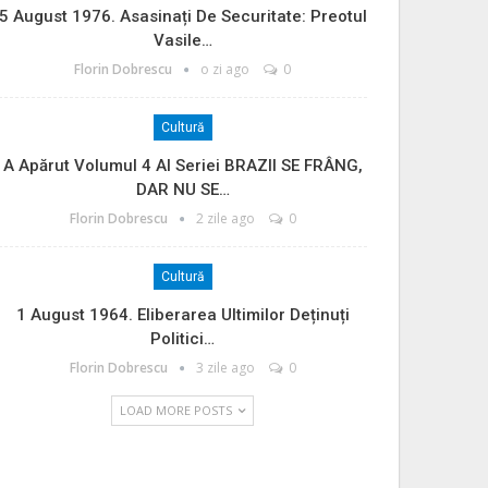
5 August 1976. Asasinați De Securitate: Preotul
Vasile…
Florin Dobrescu
o zi ago
0
Cultură
A Apărut Volumul 4 Al Seriei BRAZII SE FRÂNG,
DAR NU SE…
Florin Dobrescu
2 zile ago
0
Cultură
1 August 1964. Eliberarea Ultimilor Deținuți
Politici…
Florin Dobrescu
3 zile ago
0
LOAD MORE POSTS