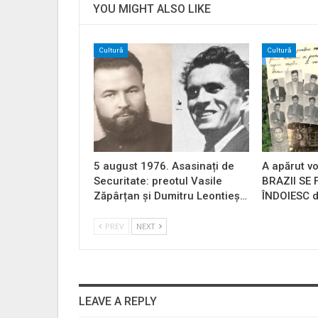
YOU MIGHT ALSO LIKE
Cultură
Cultură
5 august 1976. Asasinați de
A apărut vo
Securitate: preotul Vasile
BRAZII SE
Zăpârțan și Dumitru Leontieș…
ÎNDOIESC d
PREV
NEXT
LEAVE A REPLY