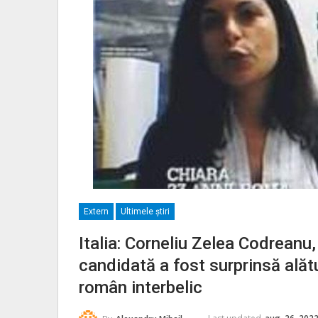
Extern
Ultimele ştiri
Italia: Corneliu Zelea Codreanu
candidată a fost surprinsă alătu
român interbelic