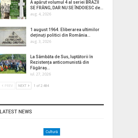
A apărut volumul 4 al seriei BRAZII
SE FRÂNG, DAR NU SE ÎNDOIESC de…
aug. 4, 2026
1 august 1964. Eliberarea ultimilor
deținuți politici din România…
aug. 3, 2026
La Sâmbăta de Sus, luptătorii în
Rezistența anticomunistă din
Făgăraș…
iul. 27, 2026
PREV
NEXT
1 of 2.484
LATEST NEWS
Cultură