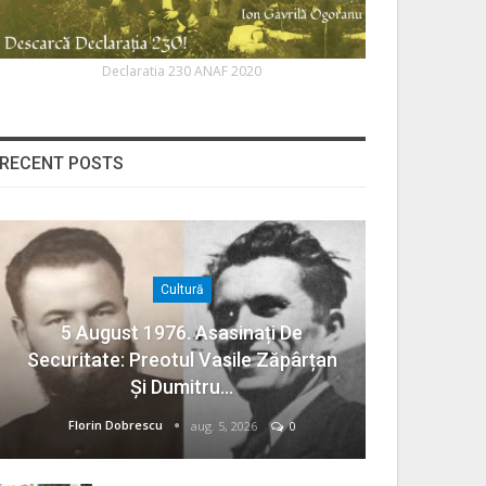
Declaratia 230 ANAF 2020
RECENT POSTS
Cultură
5 August 1976. Asasinați De
Securitate: Preotul Vasile Zăpârțan
Și Dumitru…
Florin Dobrescu
aug. 5, 2026
0