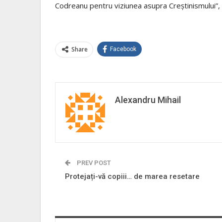
Codreanu pentru viziunea asupra Creștinismului”,
Share
Facebook
Alexandru Mihail
PREV POST
Protejați-vă copiii… de marea resetare