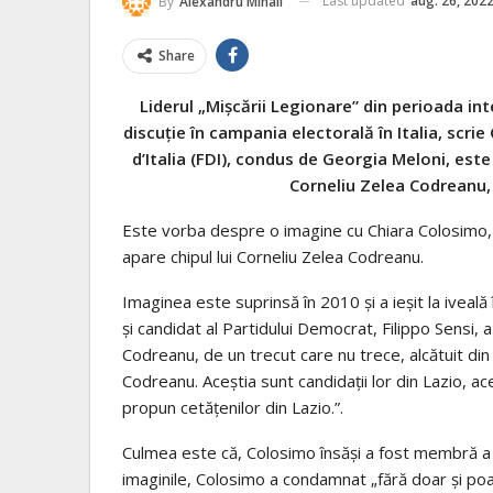
Last updated
aug. 26, 202
By
Alexandru Mihail
Share
Liderul „Mișcării Legionare” din perioada in
discuție în campania electorală în Italia, scri
d’Italia (FDI), condus de Georgia Meloni, este
Corneliu Zelea Codreanu
Este vorba despre o imagine cu Chiara Colosimo, 
apare chipul lui Corneliu Zelea Codreanu.
Imaginea este suprinsă în 2010 și a ieșit la iveală
și candidat al Partidului Democrat, Filippo Sensi, a
Codreanu, de un trecut care nu trece, alcătuit din
Codreanu. Aceștia sunt candidații lor din Lazio, a
propun cetățenilor din Lazio.”.
Culmea este că, Colosimo însăși a fost membră a P
imaginile, Colosimo a condamnat „fără doar și poat