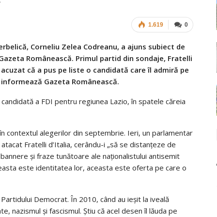
2
1.619
0
terbelică, Corneliu Zelea Codreanu, a ajuns subiect de
e Gazeta Românească. Primul partid din sondaje, Fratelli
 acuzat că a pus pe liste o candidată care îl admiră pe
, informează Gazeta Românească.
candidată a FDI pentru regiunea Lazio, în spatele căreia
 în contextul alegerilor din septembrie. Ieri, un parlamentar
 atacat Fratelli d’Italia, cerându-i „să se distanțeze de
 bannere și fraze tunătoare ale naționalistului antisemit
ceasta este identitatea lor, aceasta este oferta pe care o
artidului Democrat. În 2010, când au ieșit la iveală
e, nazismul și fascismul. Știu că acel desen îl lăuda pe