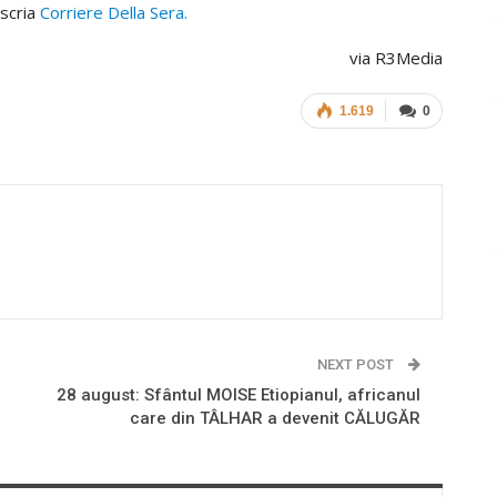
 scria
Corriere Della Sera.
via R3Media
1.619
0
NEXT POST
28 august: Sfântul MOISE Etiopianul, africanul
care din TÂLHAR a devenit CĂLUGĂR