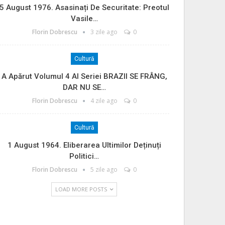
5 August 1976. Asasinați De Securitate: Preotul
Vasile…
Florin Dobrescu
3 zile ago
0
Cultură
A Apărut Volumul 4 Al Seriei BRAZII SE FRÂNG,
DAR NU SE…
Florin Dobrescu
4 zile ago
0
Cultură
1 August 1964. Eliberarea Ultimilor Deținuți
Politici…
Florin Dobrescu
5 zile ago
0
LOAD MORE POSTS