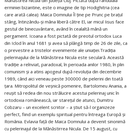
Mănăstirea Nicula din județul Cluj. Pictată după rânduiala
erminiei bizantine, este o imagine de tip Hodighitria (cea
care arată calea): Maica Domnului Îl ţine pe Prunc pe braţul
stâng, întinzându-şi mâna liberă către El, iar micul Iisus face
gestul de binecuvântare, având în cealaltă mână un
pergament. Icoana a fost pictată de preotul ortodox Luca
din Iclod în anul 1681 și avea să plângă timp de 26 de zile, ca
o prevestire a tristelor evenimente ale uniației.Tradiția
pelerinajului de la Mănăstirea Nicula este seculară. Această
tradiție a reînviat, paradoxal, în perioada anilor 1980, în plin
comunism și a atins apogeul după revoluția din decembrie
1989, când aici veneau peste 300000 de pelerini din toată
țara. Mitropolitul de veșnică pomenire, Bartolomeu Anania, a
reușit să redea din nou strălucire acestui pelerinaj unic în
ortodoxia românească, iar starețul de atunci, Dumitru
Cobzaru – un excelent scriitor – a știut să-l organizeze
perfect, fiind un exemplu spiritual pentru întreaga Europă și
România. Evlavia față de Maica Domnului a devenit sinonimă
cu pelerinajul de la Mănăstirrea Nicula. De 15 august, cu