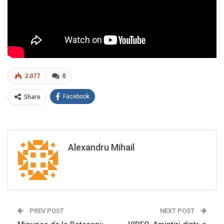
2.077
0
Share
Facebook
Alexandru Mihail
PREV POST
NEXT POST