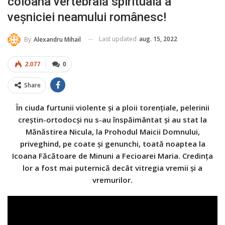
coloana vertebrală spirituală a
veșniciei neamului românesc!
Last updated
aug. 15, 2022
By
Alexandru Mihail
2.077
0
Share
În ciuda furtunii violente și a ploii torențiale, pelerinii
creștin-ortodocși nu s-au înspăimântat și au stat la
Mănăstirea Nicula, la Prohodul Maicii Domnului,
priveghind, pe coate și genunchi, toată noaptea la
Icoana Făcătoare de Minuni a Fecioarei Maria. Credința
lor a fost mai puternică decât vitregia vremii și a
vremurilor.