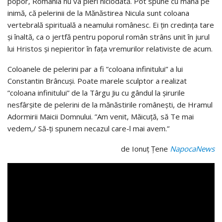
popor, România nu va pieri niciodată. Pot spune cu mana pe
inimă, că pelerinii de la Mănăstirea Nicula sunt coloana
vertebrală spirituală a neamului românesc. Ei țin credința tare
și înaltă, ca o jertfă pentru poporul român strâns unit în jurul
lui Hristos și nepieritor în fața vremurilor relativiste de acum.
Coloanele de pelerini par a fi ”coloana infinitului” a lui
Constantin Brâncuși. Poate marele sculptor a realizat
”coloana infinitului” de la Târgu Jiu cu gândul la șirurile
nesfârșite de pelerini de la mănăstirile românești, de Hramul
Adormirii Maicii Domnului. ”Am venit, Măicuță, să Te mai
vedem,/ Să-ți spunem necazul care-l mai avem.”
de Ionuț Țene
NapocaNews