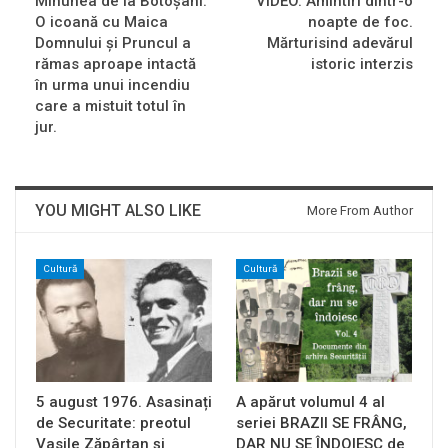
Minunea de la Botoșani:
VIDEO. Amintiri dintr-o
O icoană cu Maica
noapte de foc.
Domnului și Pruncul a
Mărturisind adevărul
rămas aproape intactă
istoric interzis
în urma unui incendiu
care a mistuit totul în
jur.
YOU MIGHT ALSO LIKE
More From Author
Cultură
Cultură
5 august 1976. Asasinați
A apărut volumul 4 al
de Securitate: preotul
seriei BRAZII SE FRÂNG,
Vasile Zăpârțan și
DAR NU SE ÎNDOIESC de