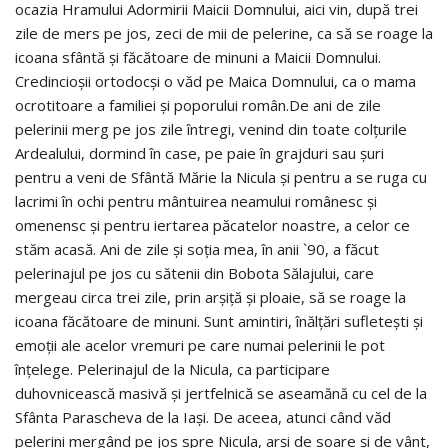
ocazia Hramului Adormirii Maicii Domnului, aici vin, după trei
zile de mers pe jos, zeci de mii de pelerine, ca să se roage la
icoana sfântă și făcătoare de minuni a Maicii Domnului.
Credincioșii ortodocși o văd pe Maica Domnului, ca o mama
ocrotitoare a familiei și poporului român.De ani de zile
pelerinii merg pe jos zile întregi, venind din toate colțurile
Ardealului, dormind în case, pe paie în grajduri sau șuri
pentru a veni de Sfântă Mărie la Nicula și pentru a se ruga cu
lacrimi în ochi pentru mântuirea neamului românesc și
omenensc și pentru iertarea păcatelor noastre, a celor ce
stăm acasă. Ani de zile și soția mea, în anii `90, a făcut
pelerinajul pe jos cu sătenii din Bobota Sălajului, care
mergeau circa trei zile, prin arșiță și ploaie, să se roage la
icoana făcătoare de minuni. Sunt amintiri, înălțări sufletești și
emoții ale acelor vremuri pe care numai pelerinii le pot
înțelege. Pelerinajul de la Nicula, ca participare
duhovnicească masivă și jertfelnică se aseamănă cu cel de la
Sfânta Parascheva de la Iași. De aceea, atunci când văd
pelerini mergând pe jos spre Nicula, arși de soare și de vânt,