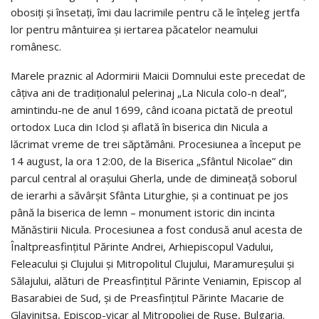
obosiți și însetați, îmi dau lacrimile pentru că le înțeleg jertfa
lor pentru mântuirea și iertarea păcatelor neamului
românesc.
Marele praznic al Adormirii Maicii Domnului este precedat de
câțiva ani de tradiționalul pelerinaj „La Nicula colo-n deal”,
amintindu-ne de anul 1699, când icoana pictată de preotul
ortodox Luca din Iclod și aflată în biserica din Nicula a
lăcrimat vreme de trei săptămâni. Procesiunea a început pe
14 august, la ora 12:00, de la Biserica „Sfântul Nicolae” din
parcul central al orașului Gherla, unde de dimineață soborul
de ierarhi a săvârșit Sfânta Liturghie, și a continuat pe jos
până la biserica de lemn – monument istoric din incinta
Mănăstirii Nicula. Procesiunea a fost condusă anul acesta de
Înaltpreasfințitul Părinte Andrei, Arhiepiscopul Vadului,
Feleacului și Clujului și Mitropolitul Clujului, Maramureșului și
Sălajului, alături de Preasfințitul Părinte Veniamin, Episcop al
Basarabiei de Sud, și de Preasfințitul Părinte Macarie de
Glavinitsa, Episcop-vicar al Mitropoliei de Ruse, Bulgaria.