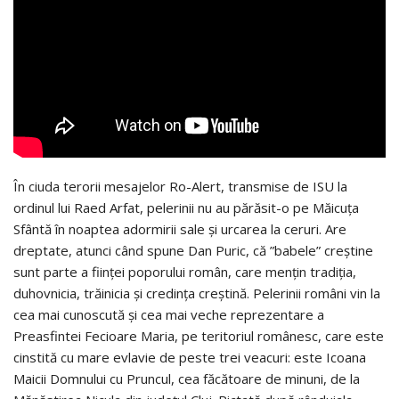
În ciuda terorii mesajelor Ro-Alert, transmise de ISU la
ordinul lui Raed Arfat, pelerinii nu au părăsit-o pe Măicuța
Sfântă în noaptea adormirii sale și urcarea la ceruri. Are
dreptate, atunci când spune Dan Puric, că ”babele” creștine
sunt parte a ființei poporului român, care mențin tradiția,
duhovnicia, trăinicia și credința creștină. Pelerinii români vin la
cea mai cunoscută și cea mai veche reprezentare a
Preasfintei Fecioare Maria, pe teritoriul românesc, care este
cinstită cu mare evlavie de peste trei veacuri: este Icoana
Maicii Domnului cu Pruncul, cea făcătoare de minuni, de la