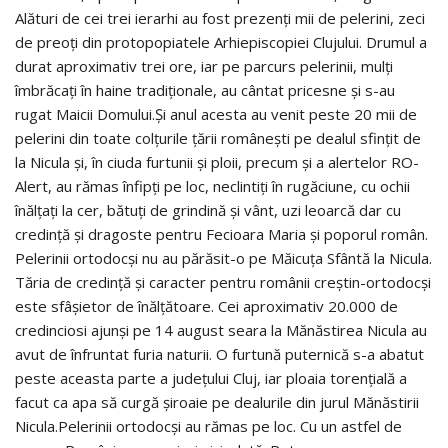
Alături de cei trei ierarhi au fost prezenți mii de pelerini, zeci
de preoți din protopopiatele Arhiepiscopiei Clujului. Drumul a
durat aproximativ trei ore, iar pe parcurs pelerinii, mulți
îmbrăcați în haine tradiționale, au cântat pricesne și s-au
rugat Maicii Domului.Și anul acesta au venit peste 20 mii de
pelerini din toate colțurile țării românești pe dealul sfințit de
la Nicula și, în ciuda furtunii și ploii, precum și a alertelor RO-
Alert, au rămas înfipți pe loc, neclintiți în rugăciune, cu ochii
înălțați la cer, bătuți de grindină și vânt, uzi leoarcă dar cu
credință și dragoste pentru Fecioara Maria și poporul român.
Pelerinii ortodocși nu au părăsit-o pe Măicuța Sfântă la Nicula.
Tăria de credință și caracter pentru românii creștin-ortodocși
este sfâșietor de înălțătoare. Cei aproximativ 20.000 de
credinciosi ajunși pe 14 august seara la Mănăstirea Nicula au
avut de înfruntat furia naturii. O furtună puternică s-a abatut
peste aceasta parte a județului Cluj, iar ploaia torențială a
facut ca apa să curgă șiroaie pe dealurile din jurul Mănăstirii
Nicula.Pelerinii ortodocși au rămas pe loc. Cu un astfel de