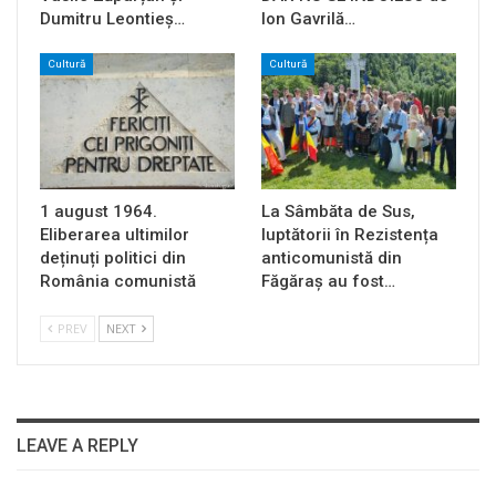
Dumitru Leontieș…
Ion Gavrilă…
Cultură
Cultură
1 august 1964.
La Sâmbăta de Sus,
Eliberarea ultimilor
luptătorii în Rezistența
deținuți politici din
anticomunistă din
România comunistă
Făgăraș au fost…
PREV
NEXT
LEAVE A REPLY