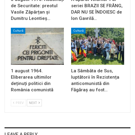
de Securitate: preotul
seriei BRAZII SE FRÂNG,
Vasile Zăpârțan și
DAR NU SE ÎNDOIESC de
Dumitru Leontieș…
Ion Gavrilă…
Cultură
Cultură
1 august 1964.
La Sâmbăta de Sus,
Eliberarea ultimilor
luptătorii în Rezistența
deținuți politici din
anticomunistă din
România comunistă
Făgăraș au fost…
PREV
NEXT
LEAVE A REPLY