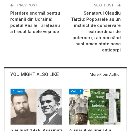
PREV POST
NEXT POST
Pierdere enormă pentru
Senatorul Claudiu
românii din Ucraina:
Târziu: Popoarele au un
poetul Vasile Tărâțeanu
instinct de conservare
a trecut la cele veșnice
extraordinar de
puternic și atunci când
sunt amenințate nasc
anticorpi
YOU MIGHT ALSO LIKE
More From Author
Cultură
Cultură
5 august 1976. Asasinați
A apărut volumul 4 al