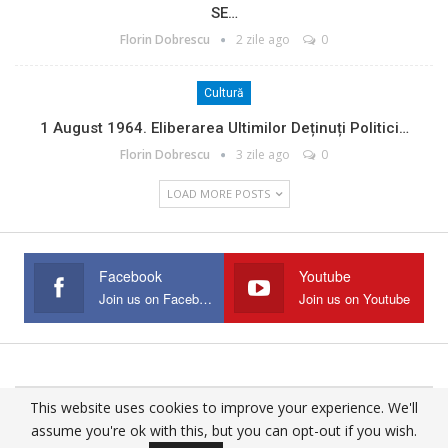
SE…
Florin Dobrescu
2 zile ago
0
Cultură
1 August 1964. Eliberarea Ultimilor Deținuți Politici…
Florin Dobrescu
3 zile ago
0
LOAD MORE POSTS
Facebook
Youtube
Join us on Facebook
Join us on Youtube
This website uses cookies to improve your experience. We'll
© 2025 - All Rights Reserved.
assume you're ok with this, but you can opt-out if you wish.
Website Design:
Buciumul