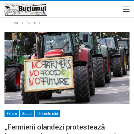
Home
Extern
Extern
Social
Ultimele ştiri
„Fermierii olandezi protestează