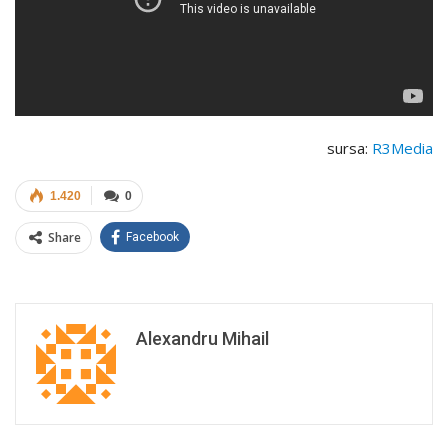
sursa:
R3Media
1.420
0
Share
Facebook
Alexandru Mihail