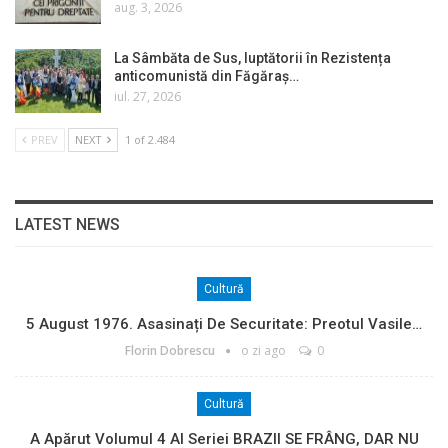
aug. 3, 2026
La Sâmbăta de Sus, luptătorii în Rezistența
anticomunistă din Făgăraș…
iul. 27, 2026
PREV
NEXT
1 of 2.484
LATEST NEWS
Cultură
5 August 1976. Asasinați De Securitate: Preotul Vasile…
Florin Dobrescu
o zi ago
0
Cultură
A Apărut Volumul 4 Al Seriei BRAZII SE FRÂNG, DAR NU