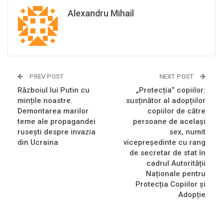
Alexandru Mihail
PREV POST
NEXT POST
Războiul lui Putin cu
„Protecția” copiilor:
mințile noastre.
susținător al adopțiilor
Demontarea marilor
copiilor de către
teme ale propagandei
persoane de același
rusești despre invazia
sex, numit
din Ucraina
vicepreședinte cu rang
de secretar de stat în
cadrul Autorității
Naționale pentru
Protecția Copiilor și
Adopție