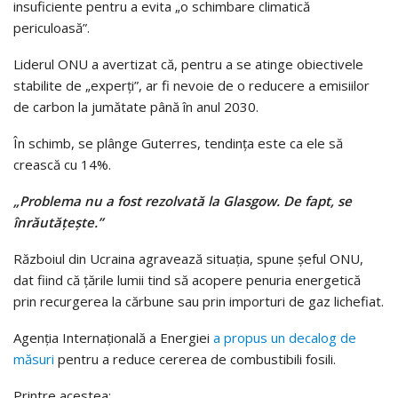
insuficiente pentru a evita „o schimbare climatică
periculoasă”.
Liderul ONU a avertizat că, pentru a se atinge obiectivele
stabilite de „experți”, ar fi nevoie de o reducere a emisiilor
de carbon la jumătate până în anul 2030.
În schimb, se plânge Guterres, tendința este ca ele să
crească cu 14%.
„Problema nu a fost rezolvată la Glasgow. De fapt, se
înrăutățește.”
Războiul din Ucraina agravează situația, spune șeful ONU,
dat fiind că țările lumii tind să acopere penuria energetică
prin recurgerea la cărbune sau prin importuri de gaz lichefiat.
Agenția Internațională a Energiei
a propus un decalog de
măsuri
pentru a reduce cererea de combustibili fosili.
Printre acestea: