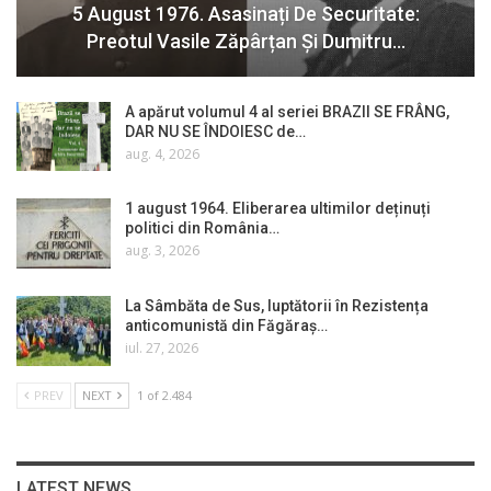
5 August 1976. Asasinați De Securitate:
Preotul Vasile Zăpârțan Și Dumitru…
A apărut volumul 4 al seriei BRAZII SE FRÂNG,
DAR NU SE ÎNDOIESC de…
aug. 4, 2026
1 august 1964. Eliberarea ultimilor deținuți
politici din România…
aug. 3, 2026
La Sâmbăta de Sus, luptătorii în Rezistența
anticomunistă din Făgăraș…
iul. 27, 2026
PREV
NEXT
1 of 2.484
LATEST NEWS