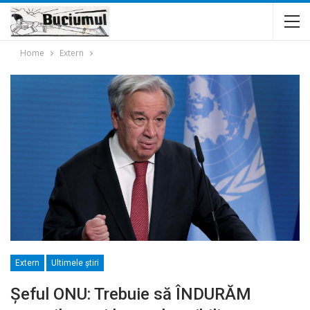
Home
Extern
Extern
Ultimele ştiri
Șeful ONU: Trebuie să ÎNDURĂM