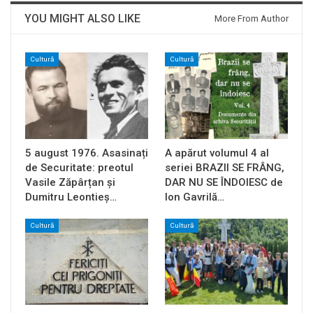
YOU MIGHT ALSO LIKE
More From Author
Cultură
Cultură
5 august 1976. Asasinați
A apărut volumul 4 al
de Securitate: preotul
seriei BRAZII SE FRÂNG,
Vasile Zăpârțan și
DAR NU SE ÎNDOIESC de
Dumitru Leontieș…
Ion Gavrilă…
Cultură
Cultură