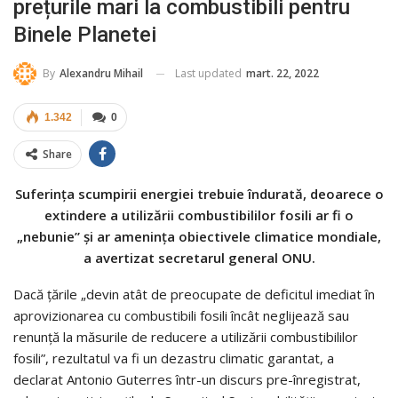
prețurile mari la combustibili pentru
Binele Planetei
Last updated
mart. 22, 2022
By
Alexandru Mihail
1.342
0
Share
Suferința scumpirii energiei trebuie îndurată, deoarece o
extindere a utilizării combustibililor fosili ar fi o
„nebunie” și ar amenința obiectivele climatice mondiale,
a avertizat secretarul general ONU.
Dacă țările „devin atât de preocupate de deficitul imediat în
aprovizionarea cu combustibili fosili încât neglijează sau
renunță la măsurile de reducere a utilizării combustibililor
fosili”, rezultatul va fi un dezastru climatic garantat, a
declarat Antonio Guterres într-un discurs pre-înregistrat,