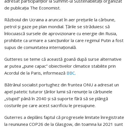
adresat participanților la Summit-ul Sustenabilității organizat
de publicația The Economist.
Războiul din Ucraina a aruncat în aer prețurile la cărbune,
petrol și gaze pe plan mondial. Țările se străduiesc să
înlocuiască sursele de aprovizionare cu energie din Rusia,
prohibite ca urmare a sancțiunilor la care regimul Putin a fost
supus de comunitatea internațională.
Gutteres se teme că această goană după surse alternative
ar putea „pune capac” obiectivelor climatice stabilite prin
Acordul de la Paris, informează
BBC
.
Bătrânul socialist portughez din fruntea ONU a adresat un
apel patetic tuturor țărilor lumii să renunțe la cărbunele
„stupid” până în 2040 și să suporte fără să se plângă
costurile pe care acest sacrificiu le presupune.
Guterres a deplâns faptul că progresele limitate înregistrate
la reuniunea COP26 de la Glasgow, din toamna lui 2021 sunt