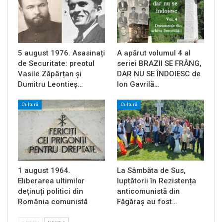
5 august 1976. Asasinați
A apărut volumul 4 al
de Securitate: preotul
seriei BRAZII SE FRÂNG,
Vasile Zăpârțan și
DAR NU SE ÎNDOIESC de
Dumitru Leontieș…
Ion Gavrilă…
Cultură
Cultură
1 august 1964.
La Sâmbăta de Sus,
Eliberarea ultimilor
luptătorii în Rezistența
deținuți politici din
anticomunistă din
România comunistă
Făgăraș au fost…