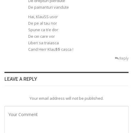
De drepturi pierdute
De pamanturi vandute
Hai, KlauSS usor
De pe al tau nor
Spune ca ti’e dor
De cei care vor
Liberi sa traiasca
Cand Herr Klau$$ casca !
Reply
LEAVE A REPLY
Your email address will not be published.