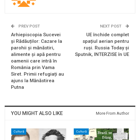
PREV POST
NEXT POST
Arhiepiscopia Sucevei
UE închide complet
și Rădăuților: Cazare la
spațiul aerian pentru
parohii şi mănăstiri,
ruși. Russia Today și
alimente și apă pentru
Sputnik, INTERZISE în UE
oamenii care intră în
România prin Vama
Siret. Primii refugiați au
ajuns la Mănăstirea
Putna
YOU MIGHT ALSO LIKE
More From Author
Cultură
Cultură