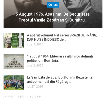
Cultură
5 August 1976. Asasinați De Securitate:
Preotul Vasile Zăpârțan Și Dumitru…
A apărut volumul 4 al seriei BRAZII SE FRÂNG,
DAR NU SE ÎNDOIESC de…
aug. 4, 2026
1 august 1964. Eliberarea ultimilor deținuți
politici din România…
aug. 3, 2026
La Sâmbăta de Sus, luptătorii în Rezistența
anticomunistă din Făgăraș…
iul. 27, 2026
PREV
NEXT
1 of 2.484