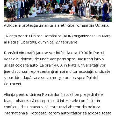
AUR cere protecția umanitară a etnicilor români din Ucraina.
„Alianța pentru Unirea Românilor (AUR) organizează un Marș
al Păcii și Libertății, duminică, 27 februarie.
Românii din toată țara se vor întâlni la ora 10.00 în Parcul
Vest din Ploiești, de unde vor porni spre București într-o
uriașă coloană auto. La ora 14.00, în Piața Universității vor
ține discursuri reprezentanți ai mai multor asociații, sindicate
și partide, după care se va merge pe jos spre Palatul
Cotroceni.
Alianța pentru Unirea Românilor îl acuză pe președintele
Klaus Iohannis că nu reprezintă interesele românilor în
conflictul din Ucraina și că este total absent din politica
internațională. Totodată, cerem autorităților să adopte toate