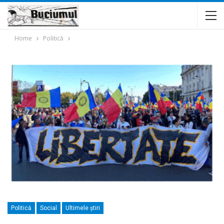
Home
Politică
Politică
Social
Ultimele ştiri