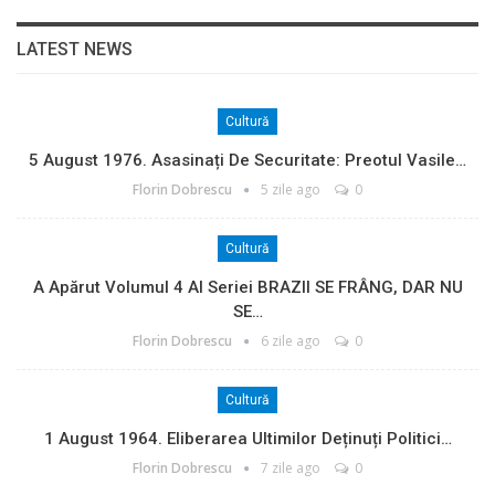
LATEST NEWS
Cultură
5 August 1976. Asasinați De Securitate: Preotul Vasile…
Florin Dobrescu
5 zile ago
0
Cultură
A Apărut Volumul 4 Al Seriei BRAZII SE FRÂNG, DAR NU
SE…
Florin Dobrescu
6 zile ago
0
Cultură
1 August 1964. Eliberarea Ultimilor Deținuți Politici…
Florin Dobrescu
7 zile ago
0