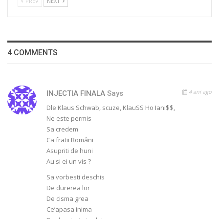
PREV
NEXT
4 COMMENTS
4 ani ago
INJECTIA FINALA
Says
Dle Klaus Schwab, scuze, KlauSS Ho Iani$$,
Ne este permis
Sa credem
Ca fratii Români
Asupriti de huni
Au si ei un vis ?
Sa vorbesti deschis
De durerea lor
De cisma grea
Ce’apasa inima