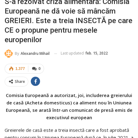
S-a rezolvat criza alimentară: Comisia
Europeană ne dă voie să mâncăm
GREIERI. Este a treia INSECTĂ pe care
CE o propune pentru mesele
europenilor
Last updated
feb. 15, 2022
By
Alexandru Mihail
1.377
0
Share
Comisia Europeană a autorizat, joi, includerea greierului
de casă (Acheta domesticus) ca aliment nou în Uniunea
Europeană, se arată într-un comunicat de presă emis de
executivul european
Greierele de casă este a treia insectă care a fost aprobată
pentru consum în Uniunea Europeană după ce, în iulie 2021, a