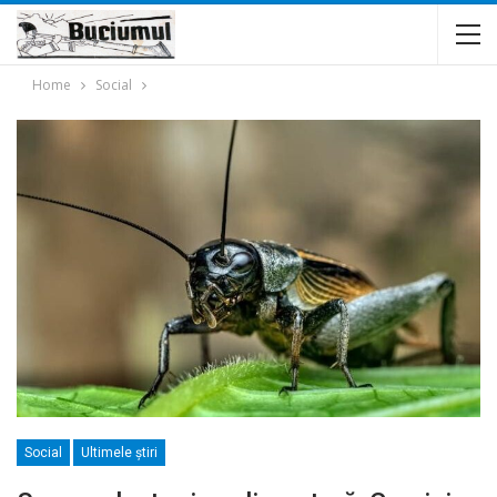
Home
Social
Social
Ultimele ştiri