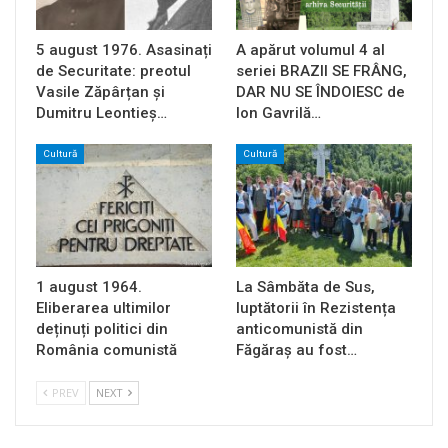
5 august 1976. Asasinați
A apărut volumul 4 al
de Securitate: preotul
seriei BRAZII SE FRÂNG,
Vasile Zăpârțan și
DAR NU SE ÎNDOIESC de
Dumitru Leontieș…
Ion Gavrilă…
Cultură
Cultură
1 august 1964.
La Sâmbăta de Sus,
Eliberarea ultimilor
luptătorii în Rezistența
deținuți politici din
anticomunistă din
România comunistă
Făgăraș au fost…
PREV
NEXT