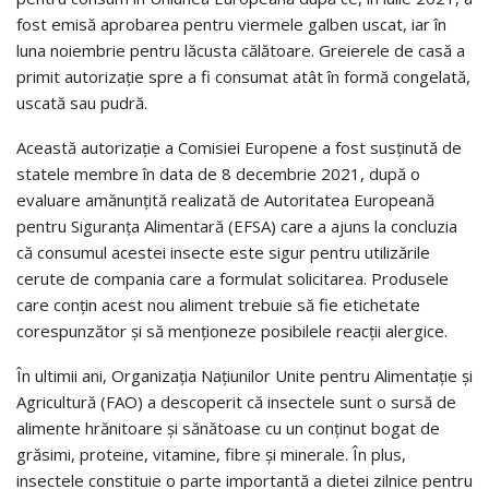
fost emisă aprobarea pentru viermele galben uscat, iar în
luna noiembrie pentru lăcusta călătoare. Greierele de casă a
primit autorizație spre a fi consumat atât în formă congelată,
uscată sau pudră.
Această autorizaţie a Comisiei Europene a fost susţinută de
statele membre în data de 8 decembrie 2021, după o
evaluare amănunțită realizată de Autoritatea Europeană
pentru Siguranţa Alimentară (EFSA) care a ajuns la concluzia
că consumul acestei insecte este sigur pentru utilizările
cerute de compania care a formulat solicitarea. Produsele
care conţin acest nou aliment trebuie să fie etichetate
corespunzător şi să menţioneze posibilele reacţii alergice.
În ultimii ani, Organizaţia Naţiunilor Unite pentru Alimentaţie şi
Agricultură (FAO) a descoperit că insectele sunt o sursă de
alimente hrănitoare şi sănătoase cu un conţinut bogat de
grăsimi, proteine, vitamine, fibre şi minerale. În plus,
insectele constituie o parte importantă a dietei zilnice pentru