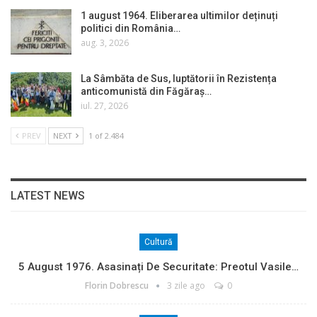
1 august 1964. Eliberarea ultimilor deținuți
politici din România…
aug. 3, 2026
La Sâmbăta de Sus, luptătorii în Rezistența
anticomunistă din Făgăraș…
iul. 27, 2026
PREV
NEXT
1 of 2.484
LATEST NEWS
Cultură
5 August 1976. Asasinați De Securitate: Preotul Vasile…
Florin Dobrescu
3 zile ago
0