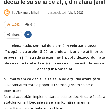
deciziile să se ia de alții, din afara țării!
Last updated
feb. 4, 2022
By
Alexandru Mihail
1.092
0
Share
Elena Radu, semnal de alarmă: 4 Februarie 2022,
începând cu orele 15.00: oriunde ai fi, oricine ai fi, orice
ai avea: Ieși în strada și exprima-ti public dezacordul fata
de ceea ce te afectează și ceea ce nu mai ești dispus sa
accepți în Romania!
Nu mai vrem ca deciziile sa se ia de alții, din afara țării!
Suveranitatea este a poporului roman și vrem sa ne-o
exercitam!
Nu mai acceptăm implementarea niciunei decizii luate în afara
statului roman! Deciziile să se ia în România, în urma
consultărilor și dezbaterilor publice!