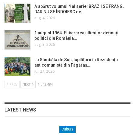
A apărut volumul 4 al seriei BRAZII SE FRÂNG,
DAR NU SE ÎNDOIESC de…
aug. 4, 2026
1 august 1964. Eliberarea ultimilor deținuți
politici din România…
aug. 3, 2026
La Sâmbăta de Sus, luptătorii în Rezistența
anticomunistă din Făgăraș…
iul. 27, 2026
PREV
NEXT
1 of 2.484
LATEST NEWS
Cultură