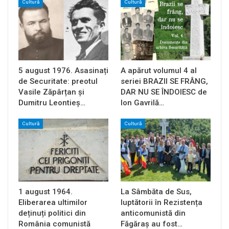
Cultură
Cultură
5 august 1976. Asasinați
A apărut volumul 4 al
de Securitate: preotul
seriei BRAZII SE FRÂNG,
Vasile Zăpârțan și
DAR NU SE ÎNDOIESC de
Dumitru Leontieș…
Ion Gavrilă…
Cultură
Cultură
1 august 1964.
La Sâmbăta de Sus,
Eliberarea ultimilor
luptătorii în Rezistența
deținuți politici din
anticomunistă din
România comunistă
Făgăraș au fost…