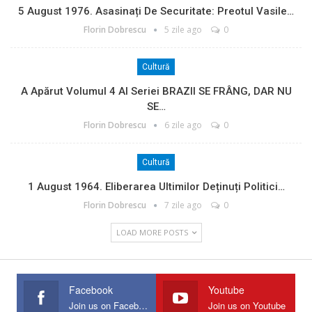
5 August 1976. Asasinați De Securitate: Preotul Vasile…
Florin Dobrescu
5 zile ago
0
Cultură
A Apărut Volumul 4 Al Seriei BRAZII SE FRÂNG, DAR NU
SE…
Florin Dobrescu
6 zile ago
0
Cultură
1 August 1964. Eliberarea Ultimilor Deținuți Politici…
Florin Dobrescu
7 zile ago
0
LOAD MORE POSTS
Facebook
Youtube
Join us on Facebook
Join us on Youtube