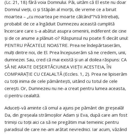
(Lc. 21, 18) fără voia Domnului. Păi, uităm că El este nu doar
Domnul vieții, ci și Stăpân al morții, de vreme ce a biruit
moartea – „cu moartea pe moarte călcând”?Vă întrebați,
probabil: de ce a îngăduit Dumnezeu această cumplită
încercare care s-a abătut asupra omenirii, indiferent de cine
și de ce anume a plănuit-o? Răspunsul nu poate fi decât unul:
PENTRU PĂCATELE NOASTRE. Prea ne îndepărtaserăm,
mulți dintre noi, de El. Prea începuserăm să ne credem, unii,
dumnezei. Sau, cred că mai există și un al doilea răspuns: CA
SĂ NE ARATE DEȘERTĂCIUNEA VIEȚII ACESTEIA, ÎN
COMPARAȚIE CU CEALALTĂ (Eccles. 1, 2). Prea ne lipiserăm
cu toții inima de cele pământești, uitând cu totul de cele
cerești. Or, Dumnezeu nu ne-a creat pentru lumea aceasta,
ci pentru cealaltă.
Aduceți-vă aminte că omul a ajuns pe pământ din greșeală!
Da, din greșeala strămoșilor Adam și Eva, după care am fost
trimiși cu toții aici ca să ne pregătim mai temeinic pentru
paradisul de care ne-am arătat nevrednici. Iar acum, văzând