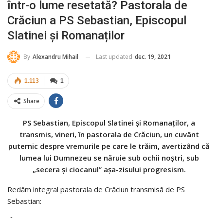
într-o lume resetată? Pastorala de
Crăciun a PS Sebastian, Episcopul
Slatinei și Romanaților
Last updated
dec. 19, 2021
By
Alexandru Mihail
1.113
1
Share
PS Sebastian, Episcopul Slatinei și Romanaților, a
transmis, vineri, în pastorala de Crăciun, un cuvânt
puternic despre vremurile pe care le trăim, avertizând că
lumea lui Dumnezeu se năruie sub ochii noștri, sub
„secera și ciocanul” așa-zisului progresism.
Redăm integral pastorala de Crăciun transmisă de PS
Sebastian: