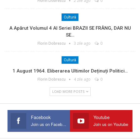
Florin Dobrescu
2 zile ago
0
Cultură
A Apărut Volumul 4 Al Seriei BRAZII SE FRÂNG, DAR NU
SE…
Florin Dobrescu
3 zile ago
0
Cultură
1 August 1964. Eliberarea Ultimilor Deținuți Politici…
Florin Dobrescu
4 zile ago
0
LOAD MORE POSTS
Facebook
Youtube
Join us on Facebook
Join us on Youtube