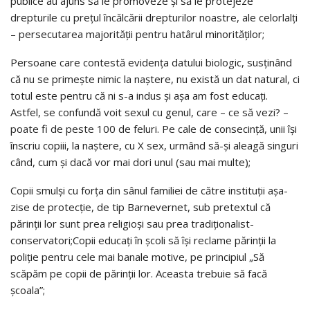
publice au ajuns să le promoveze și să le protejeze
drepturile cu prețul încălcării drepturilor noastre, ale celorlalți
– persecutarea majorității pentru hatârul minorităților;
Persoane care contestă evidența datului biologic, susținând
că nu se primește nimic la naștere, nu există un dat natural, ci
totul este pentru că ni s-a indus și așa am fost educați.
Astfel, se confundă voit sexul cu genul, care – ce să vezi? –
poate fi de peste 100 de feluri. Pe cale de consecință, unii își
înscriu copiii, la naștere, cu X sex, urmând să-și aleagă singuri
când, cum și dacă vor mai dori unul (sau mai multe);
Copii smulși cu forța din sânul familiei de către instituții așa-
zise de protecție, de tip Barnevernet, sub pretextul că
părinții lor sunt prea religioși sau prea tradiționalist-
conservatori;Copii educați în școli să își reclame părinții la
poliție pentru cele mai banale motive, pe principiul „Să
scăpăm pe copii de părinții lor. Aceasta trebuie să facă
școala”;