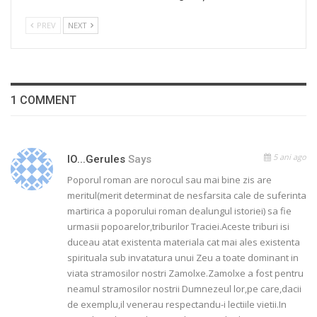
PREV
NEXT
1 COMMENT
5 ani ago
IO...gerules
Says
Poporul roman are norocul sau mai bine zis are
meritul(merit determinat de nesfarsita cale de suferinta
martirica a poporului roman dealungul istoriei) sa fie
urmasii popoarelor,triburilor Traciei.Aceste triburi isi
duceau atat existenta materiala cat mai ales existenta
spirituala sub invatatura unui Zeu a toate dominant in
viata stramosilor nostri Zamolxe.Zamolxe a fost pentru
neamul stramosilor nostrii Dumnezeul lor,pe care,dacii
de exemplu,il venerau respectandu-i lectiile vietii.In