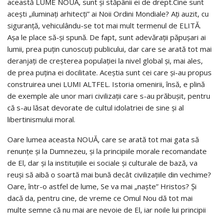
această LUME NOUĂ, sunt și stăpânii ei de drept.Cine sunt
acești „iluminați arhitecți” ai Noii Ordini Mondiale? Ați auzit, cu
siguranță, vehiculându-se tot mai mult termenul de ELITĂ.
Așa le place să-și spună. De fapt, sunt adevărații păpușari ai
lumii, prea puțin cunoscuți publicului, dar care se arată tot mai
deranjați de creșterea populației la nivel global și, mai ales,
de prea puțina ei docilitate. Aceștia sunt cei care și-au propus
construirea unei LUMI ALTFEL. Istoria omenirii, însă, e plină
de exemple ale unor mari civilizații care s-au prăbușit, pentru
că s-au lăsat devorate de cultul idolatriei de sine și al
libertinismului moral.
Oare lumea aceasta NOUĂ, care se arată tot mai gata să
renunțe și la Dumnezeu, și la principiile morale recomandate
de El, dar și la instituțiile ei sociale și culturale de bază, va
reuși să aibă o soartă mai bună decât civilizațiile din vechime?
Oare, într-o astfel de lume, Se va mai „naște” Hristos? Și
dacă da, pentru cine, de vreme ce Omul Nou dă tot mai
multe semne că nu mai are nevoie de El, iar noile lui principii