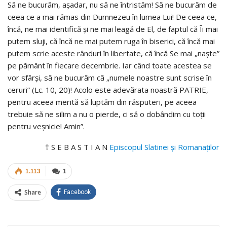
Să ne bucurăm, așadar, nu să ne întristăm! Să ne bucurăm de
ceea ce a mai rămas din Dumnezeu în lumea Lui! De ceea ce,
încă, ne mai identifică și ne mai leagă de El, de faptul că Îi mai
putem sluji, că încă ne mai putem ruga în biserici, că încă mai
putem scrie aceste rânduri în libertate, că încă Se mai „naște”
pe pământ în fiecare decembrie. Iar când toate acestea se
vor sfârși, să ne bucurăm că „numele noastre sunt scrise în
ceruri” (Lc. 10, 20)! Acolo este adevărata noastră PATRIE,
pentru aceea merită să luptăm din răsputeri, pe aceea
trebuie să ne silim a nu o pierde, ci să o dobândim cu toții
pentru veșnicie! Amin”.
† S E B A S T I A N
Episcopul Slatinei și Romanaților
1.113
1
Share
Facebook