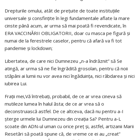
Drepturile omului, atât de prețuite de toate instituțiile
universale și consfințite în legi fundamentale aflate la mare
cinste până acum, ar urma să mai poată fi revendicate, în
ERA VACCINĂRII OBLIGATORII, doar cu masca pe figură și
numai de la ferestrele caselor, pentru că afară va fi tot
pandemie și lockdown;
Libertatea, de care nici Dumnezeu „n-a îndrăznit” să Se
atingă, ar urma să ne fie îngrădită grosolan, pentru că noii
stăpâni ai lumii nu vor avea nici îngăduința, nici răbdarea și nici
iubirea Lui.
Frații mei,Vă întrebați, probabil, de ce ar vrea cineva să
mutileze lumea în halul ăsta; de ce ar vrea să o
deconstruiască astfel. De ce altceva, dacă nu pentru a-I
șterge urmele lui Dumnezeu din creația Sa? Pentru a-L
scoate din ADN-ul uman cu orice preț și, astfel, artizanii Marii
Resetări să poată spune că, de vreme ce ei au „creat”