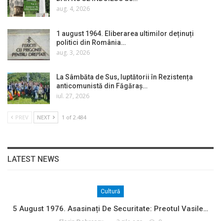
aug. 4, 2026
1 august 1964. Eliberarea ultimilor deținuți
politici din România…
aug. 3, 2026
La Sâmbăta de Sus, luptătorii în Rezistența
anticomunistă din Făgăraș…
iul. 27, 2026
PREV
NEXT
1 of 2.484
LATEST NEWS
Cultură
5 August 1976. Asasinați De Securitate: Preotul Vasile…