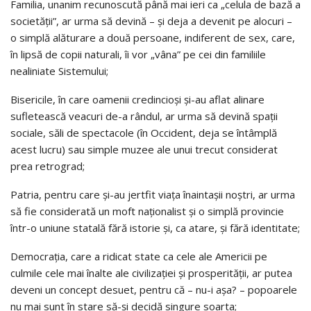
Familia, unanim recunoscută până mai ieri ca „celula de bază a
societății”, ar urma să devină – și deja a devenit pe alocuri –
o simplă alăturare a două persoane, indiferent de sex, care,
în lipsă de copii naturali, îi vor „vâna” pe cei din familiile
nealiniate Sistemului;
Bisericile, în care oamenii credincioși și-au aflat alinare
sufletească veacuri de-a rândul, ar urma să devină spații
sociale, săli de spectacole (în Occident, deja se întâmplă
acest lucru) sau simple muzee ale unui trecut considerat
prea retrograd;
Patria, pentru care și-au jertfit viața înaintașii noștri, ar urma
să fie considerată un moft naționalist și o simplă provincie
într-o uniune statală fără istorie și, ca atare, și fără identitate;
Democrația, care a ridicat state ca cele ale Americii pe
culmile cele mai înalte ale civilizației și prosperității, ar putea
deveni un concept desuet, pentru că – nu-i așa? – popoarele
nu mai sunt în stare să-și decidă singure soarta;