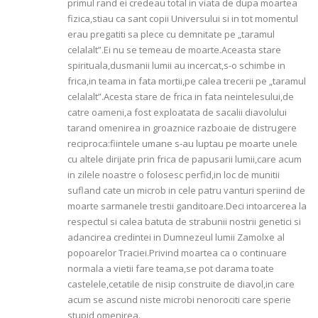
primul rand ei credeau total in viata de dupa moartea
fizica,stiau ca sant copii Universului si in tot momentul
erau pregatiti sa plece cu demnitate pe „taramul
celalalt”.Ei nu se temeau de moarte.Aceasta stare
spirituala,dusmanii lumii au incercat,s-o schimbe in
frica,in teama in fata mortii,pe calea trecerii pe „taramul
celalalt”.Acesta stare de frica in fata neintelesului,de
catre oameni,a fost exploatata de sacalii diavolului
tarand omenirea in groaznice razboaie de distrugere
reciproca:fiintele umane s-au luptau pe moarte unele
cu altele dirijate prin frica de papusarii lumii,care acum
in zilele noastre o folosesc perfid,in loc de munitii
sufland cate un microb in cele patru vanturi speriind de
moarte sarmanele trestii ganditoare.Deci intoarcerea la
respectul si calea batuta de strabunii nostrii genetici si
adancirea credintei in Dumnezeul lumii Zamolxe al
popoarelor Traciei.Privind moartea ca o continuare
normala a vietii fare teama,se pot darama toate
castelele,cetatile de nisip construite de diavol,in care
acum se ascund niste microbi nenorociti care sperie
stupid omenirea.