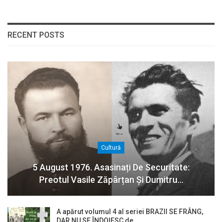
RECENT POSTS
Cultură
5 August 1976. Asasinați De Securitate:
Preotul Vasile Zăpârțan Și Dumitru…
A apărut volumul 4 al seriei BRAZII SE FRÂNG,
DAR NU SE ÎNDOIESC de…