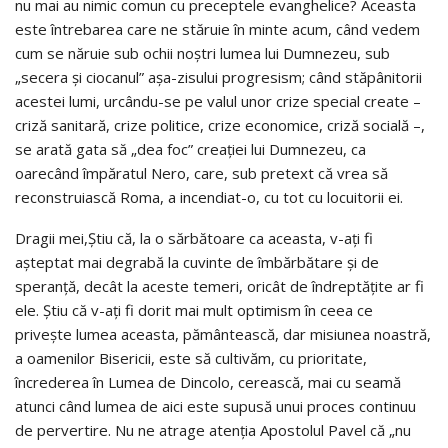
nu mai au nimic comun cu preceptele evanghelice? Aceasta
este întrebarea care ne stăruie în minte acum, când vedem
cum se năruie sub ochii noștri lumea lui Dumnezeu, sub
„secera și ciocanul” așa-zisului progresism; când stăpânitorii
acestei lumi, urcându-se pe valul unor crize special create –
criză sanitară, crize politice, crize economice, criză socială –,
se arată gata să „dea foc” creației lui Dumnezeu, ca
oarecând împăratul Nero, care, sub pretext că vrea să
reconstruiască Roma, a incendiat-o, cu tot cu locuitorii ei.
Dragii mei,Știu că, la o sărbătoare ca aceasta, v-ați fi
așteptat mai degrabă la cuvinte de îmbărbătare și de
speranță, decât la aceste temeri, oricât de îndreptățite ar fi
ele. Știu că v-ați fi dorit mai mult optimism în ceea ce
privește lumea aceasta, pământească, dar misiunea noastră,
a oamenilor Bisericii, este să cultivăm, cu prioritate,
încrederea în Lumea de Dincolo, cerească, mai cu seamă
atunci când lumea de aici este supusă unui proces continuu
de pervertire. Nu ne atrage atenția Apostolul Pavel că „nu