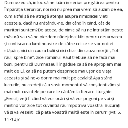
Dumnezeu că, în loc să ne luăm în serios pregătirea pentru
Împărăția Cerurilor, noi nici nu prea mai vrem să auzim de ea,
cum altfel să ne atragă atenția asupra nimicniciei vieții
acesteia, dacă nu arătându-ne, din când în când, cât de
muritori suntem?De aceea, de nimic să nu ne întristăm peste
măsură sau să ne pierdem nădejdea! Nici pentru deturnarea
și confiscarea lumii noastre de către cei ce se vor noii ei
stăpâni, nici din cauza bolii și nici chiar din cauza morții. „Tot
răul, spre bine”, zice românul. Răul trebuie să ne facă mai
buni, pentru că Dumnezeu îl îngăduie ca să ne apropiem mai
mult de El, ca să ne putem desprinde mai ușor de viața
aceasta și să ne-o dorim mai mult pe cealaltă.Așa stând
lucrurile, nu credeți că a sosit momentul să conștientizăm și
mai mult cuvintele pe care le cântăm la fiecare liturghie:
„Fericiți veți fi când vă vor ocărî și vă vor prigoni pe voi și
mințind vor zice tot cuvântul rău împotriva voastră. Bucurați-
vă și vă veseliți, că plata voastră multă este în ceruri” (Mt. 5,
11-12)?