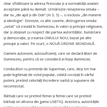
chiar sfidătoare la adresa firescului și a normalității unanim
acceptate până nu demult. Urmărește renașterea omului –
dar nu „din apă și din Duh” (In 3, 5) –, ci exclusiv „din materie
și ideologie”. Dorește, cu alte cuvinte, distrugerea omului
„setat” să creadă în Dumnezeu, în valori și principii religioase,
dar și obișnuit cu respect din partea autorităților, bunăstare
și democrație, și crearea OMULUI NOU, bazat pe alte
principii și valori. Pe scurt, o NOUĂ ORDINE MONDIALĂ.
Oameni autonomi, autosuficienți, care se declară liberi de
Dumnezeu, pentru că se consideră ei înșiși dumnezei;
Conducători cu pretenții de Superman, care, deși tot mai
puțin legitimați de votul popular, odată cocoțați în vârful
puterii, pretind celorlalți încredere oarbă și supunere de
necontestat;
Bărbați care se pretind femei și femei care se pretind
bărbați ori altceva din gama LGBTIQ. Acestora, autoritățile