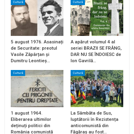
Cultură
Cultură
5 august 1976. Asasinați
A apărut volumul 4 al
de Securitate: preotul
seriei BRAZII SE FRÂNG,
Vasile Zăpârțan și
DAR NU SE ÎNDOIESC de
Dumitru Leontieș…
Ion Gavrilă…
Cultură
Cultură
1 august 1964.
La Sâmbăta de Sus,
Eliberarea ultimilor
luptătorii în Rezistența
deținuți politici din
anticomunistă din
România comunistă
Făgăraș au fost…