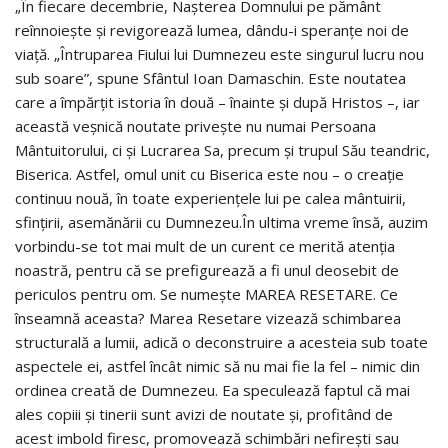
„În fiecare decembrie, Nașterea Domnului pe pământ
reînnoiește și revigorează lumea, dându-i speranțe noi de
viață. „Întruparea Fiului lui Dumnezeu este singurul lucru nou
sub soare”, spune Sfântul Ioan Damaschin. Este noutatea
care a împărțit istoria în două – înainte și după Hristos –, iar
această veșnică noutate privește nu numai Persoana
Mântuitorului, ci și Lucrarea Sa, precum și trupul Său teandric,
Biserica. Astfel, omul unit cu Biserica este nou – o creație
continuu nouă, în toate experiențele lui pe calea mântuirii,
sfințirii, asemănării cu Dumnezeu.În ultima vreme însă, auzim
vorbindu-se tot mai mult de un curent ce merită atenția
noastră, pentru că se prefigurează a fi unul deosebit de
periculos pentru om. Se numește MAREA RESETARE. Ce
înseamnă aceasta? Marea Resetare vizează schimbarea
structurală a lumii, adică o deconstruire a acesteia sub toate
aspectele ei, astfel încât nimic să nu mai fie la fel – nimic din
ordinea creată de Dumnezeu. Ea speculează faptul că mai
ales copiii și tinerii sunt avizi de noutate și, profitând de
acest imbold firesc, promovează schimbări nefirești sau