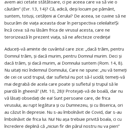
avem aici cetate stătătoare, ci pe aceea care va să vie o
căutăm” (Evr. 13, 14)? Că, adică, deși locuim pe pământ,
suntem, totuși, cetățeni ai Cerului? De aceea, se cuvine să ne
bucurăm de viața aceasta doar în perspectiva celeilalte!Și
încă ceva: să nu lăsăm frica de virusul acesta, care ne
terorizează în prezent viața, să ne afecteze credința!
Aduceți-vă aminte de cuvântul care zice: „dacă trăim, pentru
Domnul trăim, și dacă murim, pentru Domnul murim. Deci și
dacă trăim, și dacă murim, ai Domnului suntem (Rom. 14, 8).
Nu uitați nici îndemnul Domnului, Care ne spune: „nu vă temeți
de cei ce ucid trupul, dar sufletul nu pot să-l ucidă; temeți-vă
mai degrabă de acela care poate și sufletul și trupul să le
piardă în gheenă” (Mt. 10, 28)! Protejați-vă de boală, dar nu
vă lăsați obsedați de ea! Sunt persoane care, de frica
virusului, au rupt legătura și cu Dumnezeu, și cu Biserica, ori
au căzut în depresie. Nu s-au îmbolnăvit de Covid, dar s-au
îmbolnăvit de frica lui. Nu! Nu așa trebuie privită boala, ci cu
încredere deplină că „niciun fir din părul nostru nu va pieri”