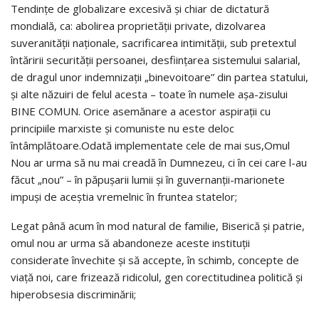
Tendințe de globalizare excesivă și chiar de dictatură
mondială, ca: abolirea proprietății private, dizolvarea
suveranității naționale, sacrificarea intimității, sub pretextul
întăririi securității persoanei, desființarea sistemului salarial,
de dragul unor indemnizații „binevoitoare” din partea statului,
și alte năzuiri de felul acesta – toate în numele așa-zisului
BINE COMUN. Orice asemănare a acestor aspirații cu
principiile marxiste și comuniste nu este deloc
întâmplătoare.Odată implementate cele de mai sus,Omul
Nou ar urma să nu mai creadă în Dumnezeu, ci în cei care l-au
făcut „nou” – în păpușarii lumii și în guvernanții-marionete
impuși de aceștia vremelnic în fruntea statelor;
Legat până acum în mod natural de familie, Biserică și patrie,
omul nou ar urma să abandoneze aceste instituții
considerate învechite și să accepte, în schimb, concepte de
viață noi, care frizează ridicolul, gen corectitudinea politică și
hiperobsesia discriminării;