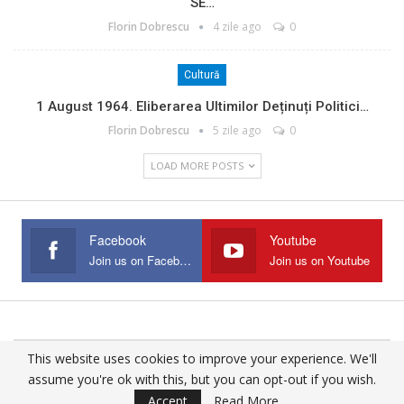
SE…
Florin Dobrescu
4 zile ago
0
Cultură
1 August 1964. Eliberarea Ultimilor Deținuți Politici…
Florin Dobrescu
5 zile ago
0
LOAD MORE POSTS
Facebook
Youtube
Join us on Facebook
Join us on Youtube
This website uses cookies to improve your experience. We'll
© 2025 - All Rights Reserved.
assume you're ok with this, but you can opt-out if you wish.
Website Design:
Buciumul
Accept
Read More