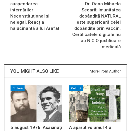
suspendarea
Dr. Oana Mihaela
internărilor:
Secară: Imunitatea
Neconstituţional şi
dobândită NATURAL
nelegal. Reacția
este superioară celei
halucinantă a lui Arafat
dobândite prin vaccin.
Certificatele digitale nu
au NICIO justificare
medicală
YOU MIGHT ALSO LIKE
More From Author
Cultură
Cultură
5 august 1976. Asasinați
A apărut volumul 4 al