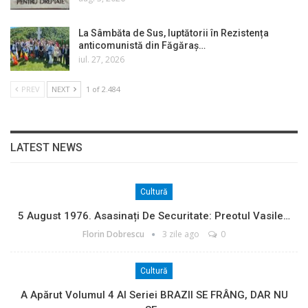
La Sâmbăta de Sus, luptătorii în Rezistența
anticomunistă din Făgăraș…
iul. 27, 2026
PREV
NEXT
1 of 2.484
LATEST NEWS
Cultură
5 August 1976. Asasinați De Securitate: Preotul Vasile…
Florin Dobrescu
3 zile ago
0
Cultură
A Apărut Volumul 4 Al Seriei BRAZII SE FRÂNG, DAR NU