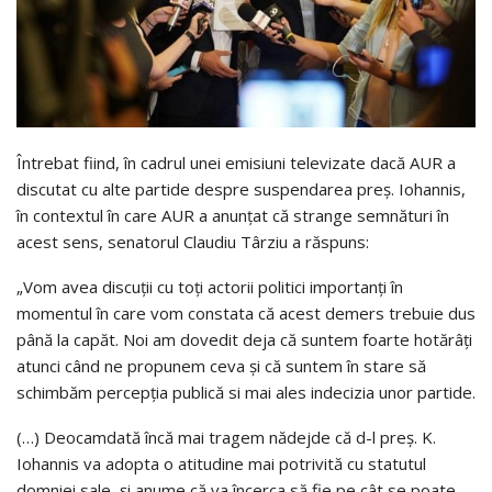
Întrebat fiind, în cadrul unei emisiuni televizate dacă AUR a
discutat cu alte partide despre suspendarea preș. Iohannis,
în contextul în care AUR a anunțat că strange semnături în
acest sens, senatorul Claudiu Târziu a răspuns:
„Vom avea discuții cu toți actorii politici importanți în
momentul în care vom constata că acest demers trebuie dus
până la capăt. Noi am dovedit deja că suntem foarte hotărâți
atunci când ne propunem ceva și că suntem în stare să
schimbăm percepția publică si mai ales indecizia unor partide.
(…) Deocamdată încă mai tragem nădejde că d-l preș. K.
Iohannis va adopta o atitudine mai potrivită cu statutul
domniei sale, și anume că va încerca să fie pe cât se poate