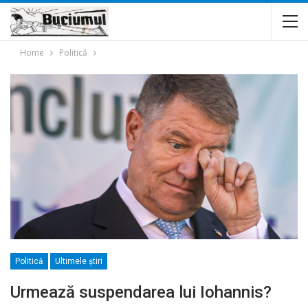
Home
Politică
Politică
Ultimele ştiri
Urmează suspendarea lui Iohannis?