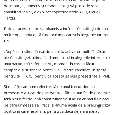
de imparțial, obiectiv și responsabil și să procedeze la
consultări reale”, a explicat copreședintele AUR, Claudiu
Târziu.
Potrivit acestuia, preș. Iohannis a încălcat Constituția de mai
multe ori, ultima dată fiind prin implicarea în alegerile interne
PNL.
„După cum știm, dânsul deja are la activ mai multe încălcări
ale Constituției, ultima fiind amestecul în alegerile interne ale
unui partid, mă refer la PNL, moment în care a făcut
campanie și susținere pentru unul dintre candidați, în speță
pentru d-l F. Cîțu, pentru ca acesta să iasă președinte al PNL.
Știm că în campania electorală de anul trecut domnul
președinte a jucat de partea PNL, fără niciun fel de opreliște,
fără niciun fel de jenă constituțională și acum ar mai fi un pas
pe care urmează să îl facă, și anume acela de a prelungi criza
politică în care ne aflăm, pentru că dacă deja a amânat