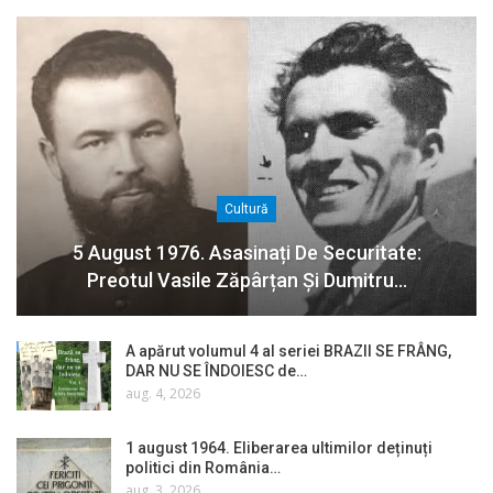
Cultură
5 August 1976. Asasinați De Securitate:
Preotul Vasile Zăpârțan Și Dumitru…
A apărut volumul 4 al seriei BRAZII SE FRÂNG,
DAR NU SE ÎNDOIESC de…
aug. 4, 2026
1 august 1964. Eliberarea ultimilor deținuți
politici din România…
aug. 3, 2026