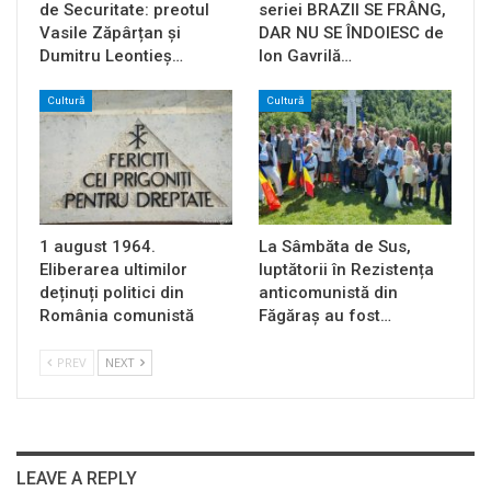
de Securitate: preotul
seriei BRAZII SE FRÂNG,
Vasile Zăpârțan și
DAR NU SE ÎNDOIESC de
Dumitru Leontieș…
Ion Gavrilă…
Cultură
Cultură
1 august 1964.
La Sâmbăta de Sus,
Eliberarea ultimilor
luptătorii în Rezistența
deținuți politici din
anticomunistă din
România comunistă
Făgăraș au fost…
PREV
NEXT
LEAVE A REPLY