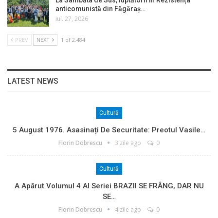
La Sâmbăta de Sus, luptătorii în Rezistența
anticomunistă din Făgăraș…
iul. 27, 2026
PREV
NEXT
1 of 2.484
LATEST NEWS
Cultură
5 August 1976. Asasinați De Securitate: Preotul Vasile…
Florin Dobrescu
3 zile ago
0
Cultură
A Apărut Volumul 4 Al Seriei BRAZII SE FRÂNG, DAR NU
SE…
Florin Dobrescu
4 zile ago
0