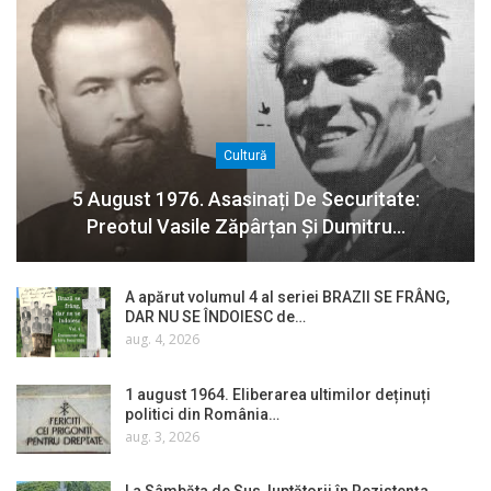
Cultură
5 August 1976. Asasinați De Securitate:
Preotul Vasile Zăpârțan Și Dumitru…
A apărut volumul 4 al seriei BRAZII SE FRÂNG,
DAR NU SE ÎNDOIESC de…
aug. 4, 2026
1 august 1964. Eliberarea ultimilor deținuți
politici din România…
aug. 3, 2026