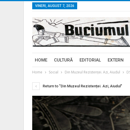
VINERI, AUGUST 7, 2026
HOME
CULTURĂ
EDITORIAL
EXTERN
Home
Social
Din Muzeul Rezistenței. Azi, Aiudul
D
Return to "Din Muzeul Rezistenței. Azi, Aiudul"