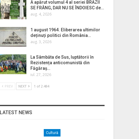
A apărut volumul 4 al seriei BRAZII
SE FRÂNG, DAR NU SE ÎNDOIESC de…
aug. 4, 2026
1 august 1964. Eliberarea ultimilor
deținuți politici din România…
aug. 3, 2026
La Sâmbăta de Sus, luptătorii în
Rezistența anticomunistă din
Făgăraș…
iul. 27, 2026
PREV
NEXT
1 of 2.484
LATEST NEWS
Cultură