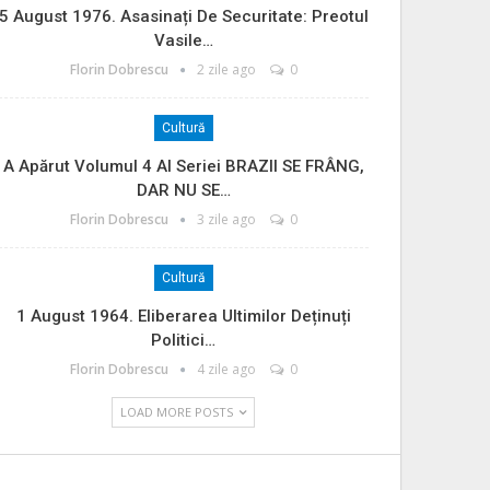
5 August 1976. Asasinați De Securitate: Preotul
Vasile…
Florin Dobrescu
2 zile ago
0
Cultură
A Apărut Volumul 4 Al Seriei BRAZII SE FRÂNG,
DAR NU SE…
Florin Dobrescu
3 zile ago
0
Cultură
1 August 1964. Eliberarea Ultimilor Deținuți
Politici…
Florin Dobrescu
4 zile ago
0
LOAD MORE POSTS