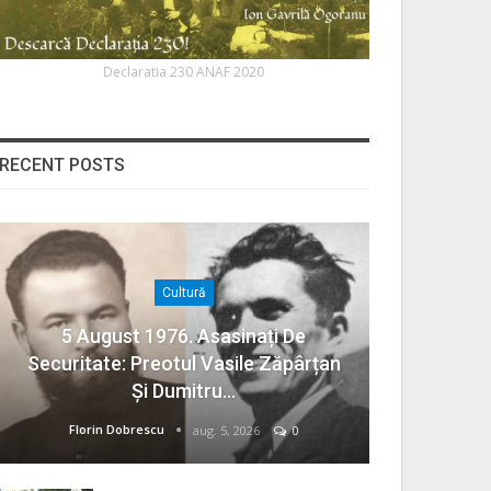
Declaratia 230 ANAF 2020
RECENT POSTS
Cultură
5 August 1976. Asasinați De
Securitate: Preotul Vasile Zăpârțan
Și Dumitru…
Florin Dobrescu
aug. 5, 2026
0