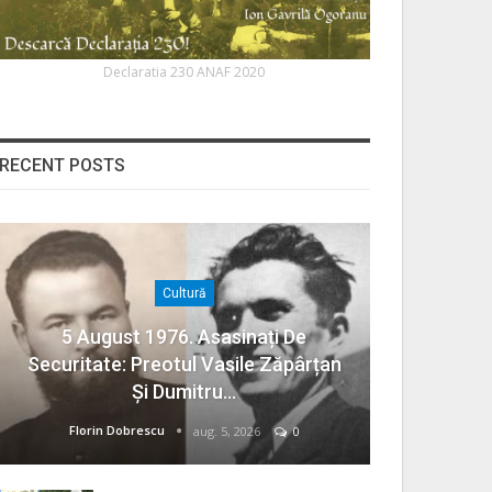
Declaratia 230 ANAF 2020
RECENT POSTS
Cultură
5 August 1976. Asasinați De
Securitate: Preotul Vasile Zăpârțan
Și Dumitru…
Florin Dobrescu
aug. 5, 2026
0