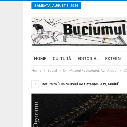
SÂMBĂTĂ, AUGUST 8, 2026
HOME
CULTURĂ
EDITORIAL
EXTERN
Home
Social
Din Muzeul Rezistenței. Azi, Aiudul
D
Return to "Din Muzeul Rezistenței. Azi, Aiudul"