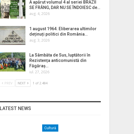
A apărut volumul 4 al seriei BRAZII
SE FRÂNG, DAR NU SE ÎNDOIESC de…
aug. 4, 2026
1 august 1964. Eliberarea ultimilor
deținuți politici din România…
aug. 3, 2026
La Sâmbăta de Sus, luptătorii în
Rezistența anticomunistă din
Făgăraș…
iul. 27, 2026
PREV
NEXT
1 of 2.484
LATEST NEWS
Cultură