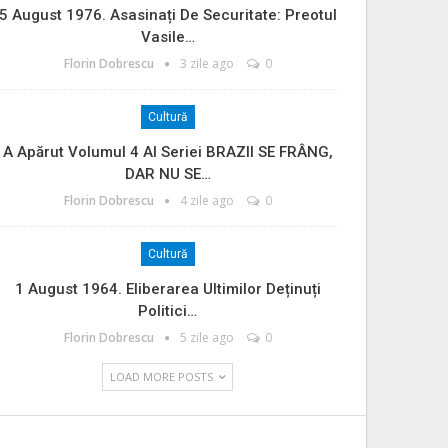
5 August 1976. Asasinați De Securitate: Preotul
Vasile…
Florin Dobrescu
3 zile ago
0
Cultură
A Apărut Volumul 4 Al Seriei BRAZII SE FRÂNG,
DAR NU SE…
Florin Dobrescu
4 zile ago
0
Cultură
1 August 1964. Eliberarea Ultimilor Deținuți
Politici…
Florin Dobrescu
5 zile ago
0
LOAD MORE POSTS