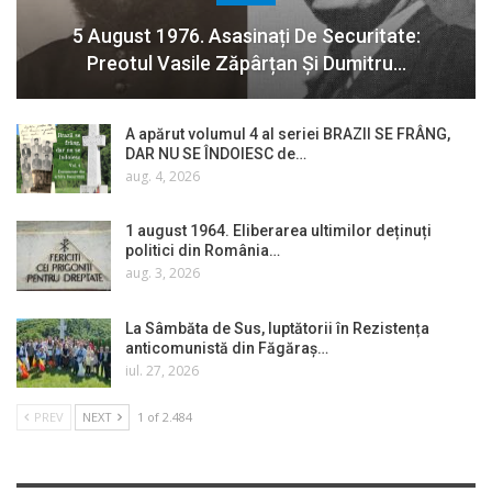
5 August 1976. Asasinați De Securitate:
Preotul Vasile Zăpârțan Și Dumitru…
A apărut volumul 4 al seriei BRAZII SE FRÂNG,
DAR NU SE ÎNDOIESC de…
aug. 4, 2026
1 august 1964. Eliberarea ultimilor deținuți
politici din România…
aug. 3, 2026
La Sâmbăta de Sus, luptătorii în Rezistența
anticomunistă din Făgăraș…
iul. 27, 2026
PREV
NEXT
1 of 2.484