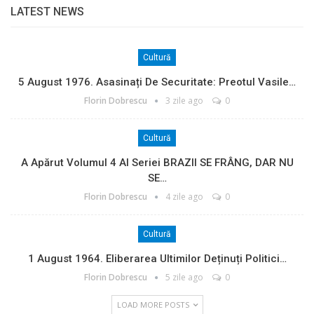
LATEST NEWS
Cultură
5 August 1976. Asasinați De Securitate: Preotul Vasile…
Florin Dobrescu
3 zile ago
0
Cultură
A Apărut Volumul 4 Al Seriei BRAZII SE FRÂNG, DAR NU
SE…
Florin Dobrescu
4 zile ago
0
Cultură
1 August 1964. Eliberarea Ultimilor Deținuți Politici…
Florin Dobrescu
5 zile ago
0
LOAD MORE POSTS