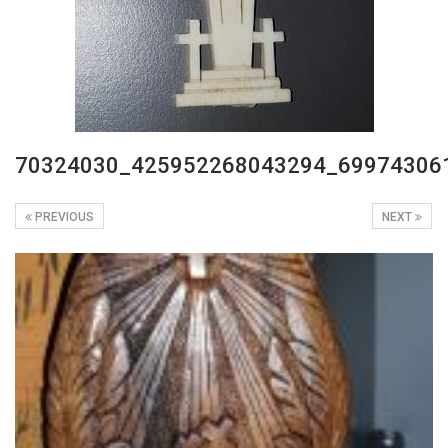
70324030_425952268043294_69974306
PREVIOUS
NEXT