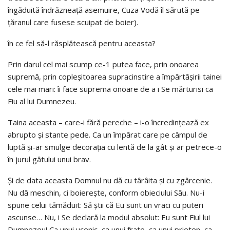
îngăduită îndrăzneaţă asemuire, Cuza Vodă îl sărută pe
ţăranul care fusese scuipat de boier).
în ce fel să-l răsplătească pentru aceasta?
Prin darul cel mai scump ce-1 putea face, prin onoarea
supremă, prin copleşitoarea supracinstire a împărtăşirii tainei
cele mai mari: îi face suprema onoare de a i Se mărturisi ca
Fiu al lui Dumnezeu.
Taina aceasta – care-i fără pereche – i-o încredinţează ex
abrupto şi stante pede. Ca un împărat care pe câmpul de
luptă şi-ar smulge decoraţia cu lentă de la gât şi ar petrece-o
în jurul gâtului unui brav.
Şi de data aceasta Domnul nu dă cu târâita şi cu zgârcenie.
Nu dă meschin, ci boiereşte, conform obieciului Său. Nu-i
spune celui tămăduit: Să ştii că Eu sunt un vraci cu puteri
ascunse… Nu, i Se declară la modul absolut: Eu sunt Fiul lui
Dumnezeu! Ca unui ucenic, ca unui frate, ca unui prieten, ca