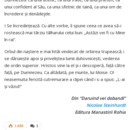
unui confident al Său, ca unui sfetnic de taină, ca unui om de
încredere şi denădejde.
I Se încredinţează. Cu alte vorbe, îi spune ceea ce avea să-i
rostească mai târziu tâlharului celui bun: „Astăzi vei fi cu Mine
în rai”.
Orbul din naştere e mai întâi vindecat de orbirea trupească; i
se dăruieşte apoi şi priveliştea lumii duhovniceşti, vederea
de ordin superior. Hristos vine la el şi-i descoperă, faţă către
faţă, pe Dumnezeu. Ca altădată, pe munte, lui Moise. O!
neasemuita fericită cutremurare a clipei când i s-a spus: „L-ai
şi văzut!”
Din “Daruind vei dobandi”
Nicolae Steinhardt
Editura Manastirii Rohia
1.686
1