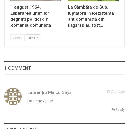
1 august 1964.
La Sâmbăta de Sus,
Eliberarea ultimilor
luptătorii în Rezistența
deținuți politici din
anticomunistă din
România comunistă
Făgăraș au fost…
PREV
NEXT
1 COMMENT
9 ani ago
Laurențiu Mîncu
Says
Doamne ajuta!
Reply