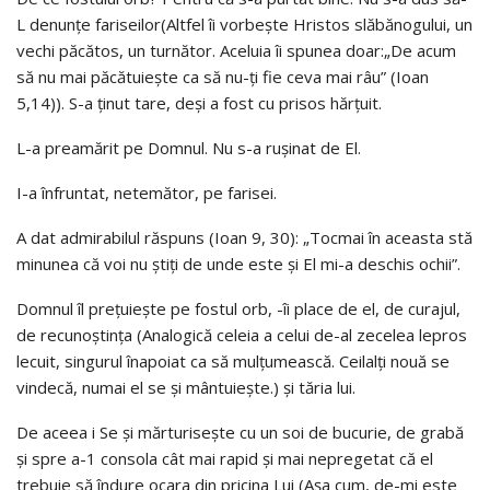
L denunţe fariseilor(Altfel îi vorbeşte Hristos slăbănogului, un
vechi păcătos, un turnător. Aceluia îi spunea doar:„De acum
să nu mai păcătuieşte ca să nu-ţi fie ceva mai râu” (Ioan
5,14)). S-a ţinut tare, deşi a fost cu prisos hărţuit.
L-a preamărit pe Domnul. Nu s-a ruşinat de El.
I-a înfruntat, netemător, pe farisei.
A dat admirabilul răspuns (Ioan 9, 30): „Tocmai în aceasta stă
minunea că voi nu ştiţi de unde este şi El mi-a deschis ochii”.
Domnul îl preţuieşte pe fostul orb, -îi place de el, de curajul,
de recunoştinţa (Analogică celeia a celui de-al zecelea lepros
lecuit, singurul înapoiat ca să mulţumească. Ceilalţi nouă se
vindecă, numai el se şi mântuieşte.) şi tăria lui.
De aceea i Se şi mărturiseşte cu un soi de bucurie, de grabă
şi spre a-1 consola cât mai rapid şi mai nepregetat că el
trebuie să îndure ocara din pricina Lui (Aşa cum, de-mi este