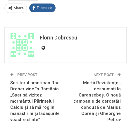
Share
Facebook
Florin Dobrescu
PREV POST
NEXT POST
Scriitorul american Rod
Morții Rezistenței,
Dreher vine în România.
deshumați la
„Sper să vizitez
Caransebeș. O nouă
mormântul Părintelui
campanie de cercetări
Calciu și să mă rog în
condusă de Marius
mânăstirile și lăcașurile
Oprea și Gheorghe
voastre sfinte”
Petrov