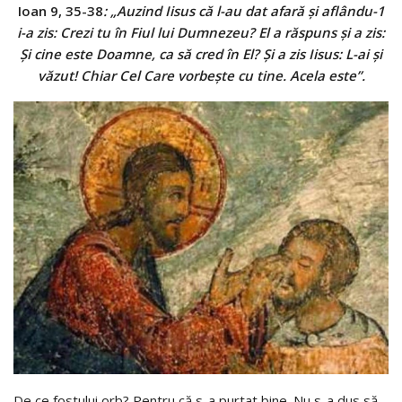
Ioan 9, 35-38
: „Auzind Iisus că l-au dat afară şi aflându-1
i-a zis: Crezi tu în Fiul lui Dumnezeu? El a răspuns şi a zis:
Şi cine este Doamne, ca să cred în El? Şi a zis Iisus: L-ai şi
văzut! Chiar Cel Care vorbeşte cu tine. Acela este”.
De ce fostului orb? Pentru că s-a purtat bine. Nu s-a dus să-