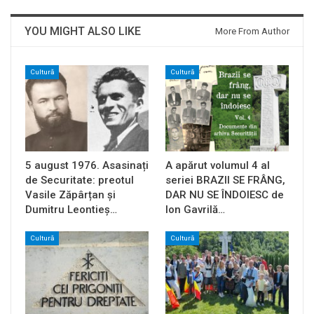
YOU MIGHT ALSO LIKE
More From Author
Cultură
Cultură
5 august 1976. Asasinați
A apărut volumul 4 al
de Securitate: preotul
seriei BRAZII SE FRÂNG,
Vasile Zăpârțan și
DAR NU SE ÎNDOIESC de
Dumitru Leontieș…
Ion Gavrilă…
Cultură
Cultură