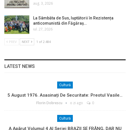
aug. 3, 2026
La Sâmbăta de Sus, luptătorii în Rezistența
anticomunistă din Făgăraș…
iul. 27, 2026
PREV
NEXT
1 of 2.484
LATEST NEWS
Cultură
5 August 1976. Asasinați De Securitate: Preotul Vasile…
Florin Dobrescu
o zi ago
0
Cultură
A Apărut Volumul 4 Al Seriei BRAZII SE FRÂNG, DAR NU