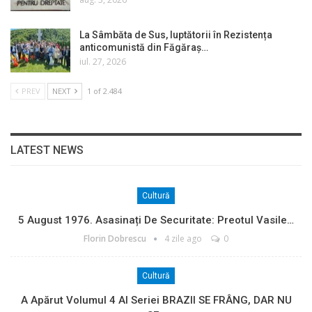
La Sâmbăta de Sus, luptătorii în Rezistența
anticomunistă din Făgăraș…
iul. 27, 2026
PREV
NEXT
1 of 2.484
LATEST NEWS
Cultură
5 August 1976. Asasinați De Securitate: Preotul Vasile…
Florin Dobrescu
4 zile ago
0
Cultură
A Apărut Volumul 4 Al Seriei BRAZII SE FRÂNG, DAR NU