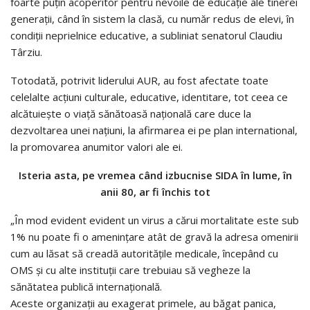
foarte puțin acoperitor pentru nevoile de educație ale tinerei
generații, când în sistem la clasă, cu număr redus de elevi, în
condiții neprielnice educative, a subliniat senatorul Claudiu
Târziu.
Totodată, potrivit liderului AUR, au fost afectate toate
celelalte acțiuni culturale, educative, identitare, tot ceea ce
alcătuiește o viață sănătoasă națională care duce la
dezvoltarea unei națiuni, la afirmarea ei pe plan international,
la promovarea anumitor valori ale ei.
Isteria asta, pe vremea când izbucnise SIDA în lume, în
anii 80, ar fi închis tot
„În mod evident evident un virus a cărui mortalitate este sub
1% nu poate fi o amenințare atât de gravă la adresa omenirii
cum au lăsat să creadă autoritățile medicale, începând cu
OMS și cu alte instituții care trebuiau să vegheze la
sănătatea publică internațională.
Aceste organizații au exagerat primele, au băgat panica,