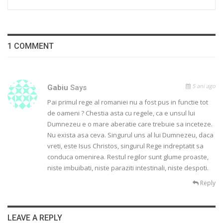
1 COMMENT
5 ani ago
Gabiu
Says
Pai primul rege al romaniei nu a fost pus in functie tot
de oameni ? Chestia asta cu regele, ca e unsul lui
Dumnezeu e o mare aberatie care trebuie sa inceteze.
Nu exista asa ceva. Singurul uns al lui Dumnezeu, daca
vreti, este Isus Christos, singurul Rege indreptatit sa
conduca omenirea. Restul regilor sunt glume proaste,
niste imbuibati, niste paraziti intestinali, niste despoti.
Reply
LEAVE A REPLY