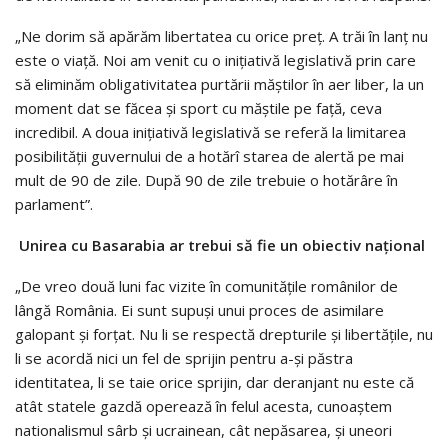
„Ne dorim să apărăm libertatea cu orice preț. A trăi în lanț nu
este o viață. Noi am venit cu o inițiativă legislativă prin care
să eliminăm obligativitatea purtării măștilor în aer liber, la un
moment dat se făcea și sport cu măștile pe față, ceva
incredibil. A doua inițiativă legislativă se referă la limitarea
posibilității guvernului de a hotărî starea de alertă pe mai
mult de 90 de zile. După 90 de zile trebuie o hotărâre în
parlament”.
Unirea cu Basarabia ar trebui să fie un obiectiv național
„De vreo două luni fac vizite în comunitățile românilor de
lângă România. Ei sunt supuși unui proces de asimilare
galopant și forțat. Nu li se respectă drepturile și libertățile, nu
li se acordă nici un fel de sprijin pentru a-și păstra
identitatea, li se taie orice sprijin, dar deranjant nu este că
atât statele gazdă operează în felul acesta, cunoaștem
nationalismul sârb și ucrainean, cât nepăsarea, și uneori