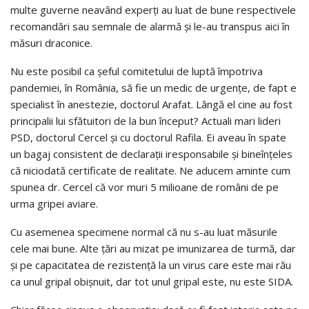
multe guverne neavând experți au luat de bune respectivele
recomandări sau semnale de alarmă și le-au transpus aici în
măsuri draconice.
Nu este posibil ca șeful comitetului de luptă împotriva
pandemiei, în România, să fie un medic de urgențe, de fapt e
specialist în anestezie, doctorul Arafat. Lângă el cine au fost
principalii lui sfătuitori de la bun început? Actuali mari lideri
PSD, doctorul Cercel și cu doctorul Rafila. Ei aveau în spate
un bagaj consistent de declarații iresponsabile și bineînțeles
că niciodată certificate de realitate. Ne aducem aminte cum
spunea dr. Cercel că vor muri 5 milioane de români de pe
urma gripei aviare.
Cu asemenea specimene normal că nu s-au luat măsurile
cele mai bune. Alte țări au mizat pe imunizarea de turmă, dar
și pe capacitatea de rezistență la un virus care este mai rău
ca unul gripal obișnuit, dar tot unul gripal este, nu este SIDA.