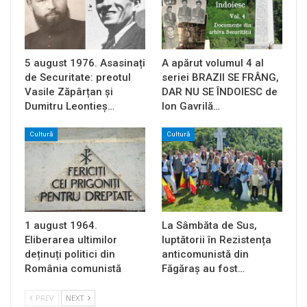
5 august 1976. Asasinați
A apărut volumul 4 al
de Securitate: preotul
seriei BRAZII SE FRÂNG,
Vasile Zăpârțan și
DAR NU SE ÎNDOIESC de
Dumitru Leontieș…
Ion Gavrilă…
Cultură
Cultură
1 august 1964.
La Sâmbăta de Sus,
Eliberarea ultimilor
luptătorii în Rezistența
deținuți politici din
anticomunistă din
România comunistă
Făgăraș au fost…
PREV
NEXT