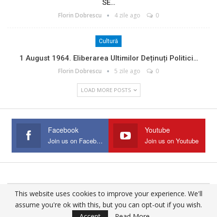
SE…
Florin Dobrescu
4 zile ago
0
Cultură
1 August 1964. Eliberarea Ultimilor Deținuți Politici…
Florin Dobrescu
5 zile ago
0
LOAD MORE POSTS
Facebook
Youtube
Join us on Facebook
Join us on Youtube
This website uses cookies to improve your experience. We'll
© 2025 - All Rights Reserved.
assume you're ok with this, but you can opt-out if you wish.
Website Design:
Buciumul
Accept
Read More