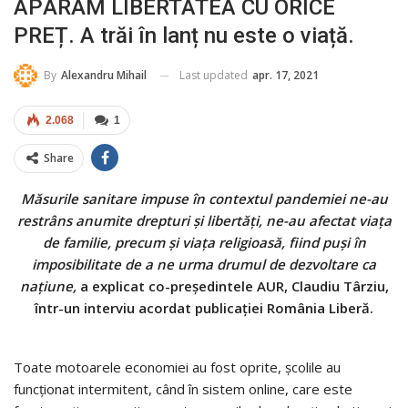
APĂRĂM LIBERTATEA CU ORICE
PREȚ. A trăi în lanț nu este o viață.
Last updated
apr. 17, 2021
By
Alexandru Mihail
2.068
1
Share
Măsurile sanitare impuse în contextul pandemiei ne-au
restrâns anumite drepturi și libertăți, ne-au afectat viața
de familie, precum și viața religioasă, fiind puși în
imposibilitate de a ne urma drumul de dezvoltare ca
națiune,
a explicat co-președintele AUR, Claudiu Târziu,
într-un interviu acordat publicației România Liberă.
Toate motoarele economiei au fost oprite, școlile au
funcționat intermitent, când în sistem online, care este