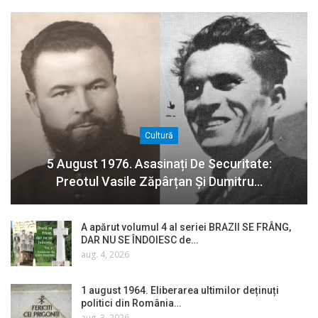
Cultură
5 August 1976. Asasinați De Securitate:
Preotul Vasile Zăpârțan Și Dumitru…
A apărut volumul 4 al seriei BRAZII SE FRÂNG,
DAR NU SE ÎNDOIESC de…
aug. 4, 2026
1 august 1964. Eliberarea ultimilor deținuți
politici din România…
aug. 3, 2026