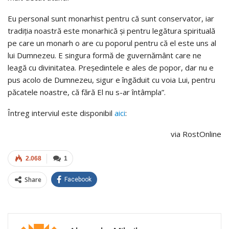
Eu personal sunt monarhist pentru că sunt conservator, iar
tradiția noastră este monarhică și pentru legătura spirituală
pe care un monarh o are cu poporul pentru că el este uns al
lui Dumnezeu. E singura formă de guvernământ care ne
leagă cu divinitatea. Președintele e ales de popor, dar nu e
pus acolo de Dumnezeu, sigur e îngăduit cu voia Lui, pentru
păcatele noastre, că fără El nu s-ar întâmpla”.
Întreg interviul este disponibil
aici
:
via RostOnline
2.068
1
Share
Facebook