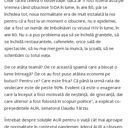
Chiar făcea cineva o observație: dacă ar fi fost isteria asta pe
vremea când izbucnise SIDA în lume, în anii 80, păi se
închidea tot, noua normalitate era de mult instalată la noi
pentru că a fost la un moment o izbucnire, nu e epidemie,
dar a fost un număr de îmbolnăviri cu virusul HIV în lume, în
anii 80. Nu s-a pus problema așa să se închidă granițele, să
se închidă restaurantele, cafenelele, orice sală de
spectacole, să nu mai mergem la muncă, la școală, să ne
schimbăm cu totul viața.
De ce atâta teamă? De ce această spaimă care a blocat o
lume întreagă? De ce au fost puse atâtea economii pe
butuci? Pentru ce? Care este frica? Că până la urmă rata de
vindecare este de peste 90%. Evident că este o exagerare
care la început a fost motivată de neștiință, de ignoranță, dar
care ulterior a fost folosită în scopuri politice”, a explicat co-
președintele AUR, senatorul Claudiu Târziu.
Întrebat despre soluțiile AUR pentru o viață cât mai aproape
de normalitate în contextul pandemiei, liderul AUR a răspuns: