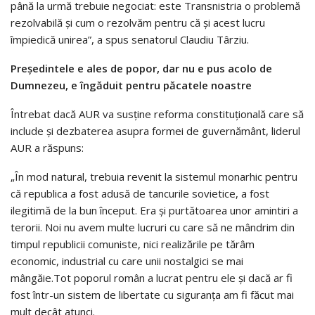
până la urmă trebuie negociat: este Transnistria o problemă
rezolvabilă și cum o rezolvăm pentru că și acest lucru
împiedică unirea”, a spus senatorul Claudiu Târziu.
Președintele e ales de popor, dar nu e pus acolo de
Dumnezeu, e îngăduit pentru păcatele noastre
Întrebat dacă AUR va susține reforma constituțională care să
include și dezbaterea asupra formei de guvernământ, liderul
AUR a răspuns:
„În mod natural, trebuia revenit la sistemul monarhic pentru
că republica a fost adusă de tancurile sovietice, a fost
ilegitimă de la bun început. Era și purtătoarea unor amintiri a
terorii. Noi nu avem multe lucruri cu care să ne mândrim din
timpul republicii comuniste, nici realizările pe tărâm
economic, industrial cu care unii nostalgici se mai
mângăie.Tot poporul român a lucrat pentru ele și dacă ar fi
fost într-un sistem de libertate cu siguranța am fi făcut mai
mult decât atunci.