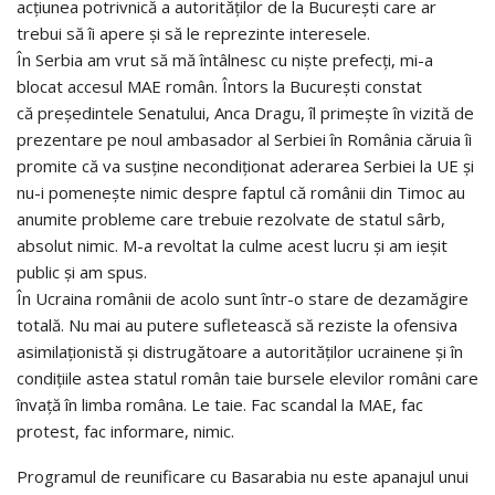
acțiunea potrivnică a autorităților de la București care ar
trebui să îi apere și să le reprezinte interesele.
În Serbia am vrut să mă întâlnesc cu niște prefecți, mi-a
blocat accesul MAE român. Întors la București constat
că președintele Senatului, Anca Dragu, îl primește în vizită de
prezentare pe noul ambasador al Serbiei în România căruia îi
promite că va susține necondiționat aderarea Serbiei la UE și
nu-i pomenește nimic despre faptul că românii din Timoc au
anumite probleme care trebuie rezolvate de statul sârb,
absolut nimic. M-a revoltat la culme acest lucru și am ieșit
public și am spus.
În Ucraina românii de acolo sunt într-o stare de dezamăgire
totală. Nu mai au putere sufletească să reziste la ofensiva
asimilaționistă și distrugătoare a autorităților ucrainene și în
condițiile astea statul român taie bursele elevilor români care
învață în limba româna. Le taie. Fac scandal la MAE, fac
protest, fac informare, nimic.
Programul de reunificare cu Basarabia nu este apanajul unui