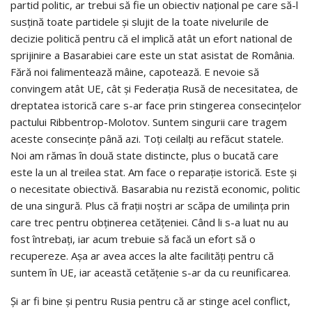
partid politic, ar trebui să fie un obiectiv național pe care să-l
susțină toate partidele și slujit de la toate nivelurile de
decizie politică pentru că el implică atât un efort national de
sprijinire a Basarabiei care este un stat asistat de România.
Fără noi falimentează mâine, capotează. E nevoie să
convingem atât UE, cât și Federația Rusă de necesitatea, de
dreptatea istorică care s-ar face prin stingerea consecințelor
pactului Ribbentrop-Molotov. Suntem singurii care tragem
aceste consecințe până azi. Toți ceilalți au refăcut statele.
Noi am rămas în două state distincte, plus o bucată care
este la un al treilea stat. Am face o reparație istorică. Este și
o necesitate obiectivă. Basarabia nu rezistă economic, politic
de una singură. Plus că frații noștri ar scăpa de umilința prin
care trec pentru obținerea cetățeniei. Când li s-a luat nu au
fost întrebați, iar acum trebuie să facă un efort să o
recupereze. Așa ar avea acces la alte facilități pentru că
suntem în UE, iar această cetățenie s-ar da cu reunificarea.
Și ar fi bine și pentru Rusia pentru că ar stinge acel conflict,