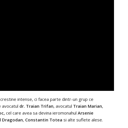
ii crestine intense, ci facea parte dintr-un grup ce
de avocatul
dr. Traian Trifan
, avocatul
Traian Marian
,
oc,
cel care avea sa devina ieromonahul
Arsenie
l Dragodan
,
Constantin Totea
si alte suflete alese.