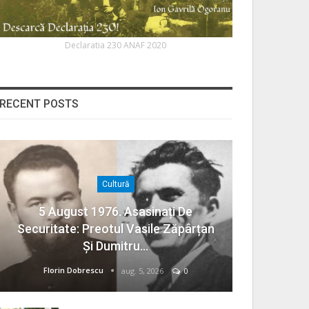
Declaratia 230 ANAF 2020
RECENT POSTS
Cultură
5 August 1976. Asasinați De
Securitate: Preotul Vasile Zăpârțan
Și Dumitru…
Florin Dobrescu
aug. 5, 2026
0