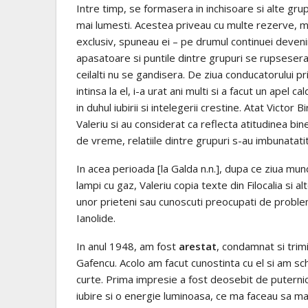
Intre timp, se formasera in inchisoare si alte gru
mai lumesti. Acestea priveau cu multe rezerve, me
exclusiv, spuneau ei – pe drumul continuei deven
apasatoare si puntile dintre grupuri se rupsesera a
ceilalti nu se gandisera. De ziua conducatorului pr
intinsa la el, i-a urat ani multi si a facut un apel c
in duhul iubirii si intelegerii crestine. Atat Victor B
Valeriu si au considerat ca reflecta atitudinea bi
de vreme, relatiile dintre grupuri s-au imbunatatit
In acea perioada [la Galda n.n.], dupa ce ziua mun
lampi cu gaz, Valeriu copia texte din Filocalia si al
unor prieteni sau cunoscuti preocupati de probleme
Ianolide.
In anul 1948, am fost
arestat
, condamnat si trimi
Gafencu. Acolo am facut cunostinta cu el si am sc
curte. Prima impresie a fost deosebit de puternica
iubire si o energie luminoasa, ce ma faceau sa ma 