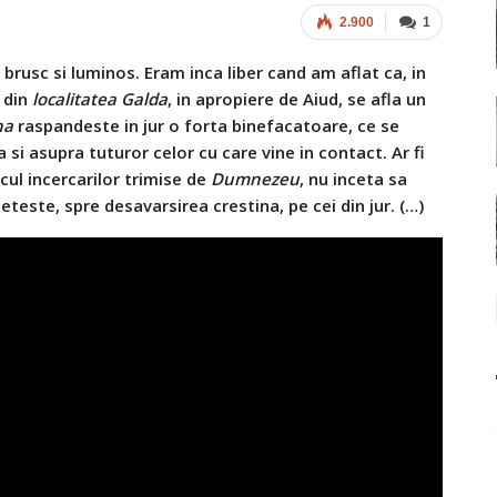
2.900
1
brusc si luminos. Eram inca liber cand am aflat ca, in
 din
localitatea Galda
, in apropiere de Aiud, se afla un
na
raspandeste in jur o forta binefacatoare, ce se
 si asupra tuturor celor cu care vine in contact. Ar fi
locul incercarilor trimise de
Dumnezeu
, nu inceta sa
eteste, spre desavarsirea crestina, pe cei din jur. (…)