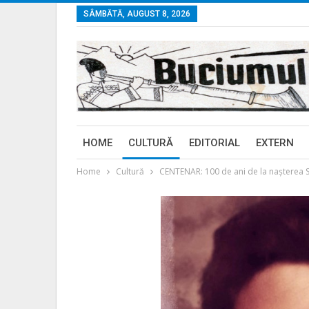
SÂMBĂTĂ, AUGUST 8, 2026
HOME
CULTURĂ
EDITORIAL
EXTERN
Home
Cultură
CENTENAR: 100 de ani de la nașterea Sfâ