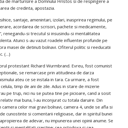
zitia de marturisire a Domnului Hristos si de respingere a
darea de credinta, apostazia.
ihice, santaje, amenintari, izolari, inasprirea regimului, pe
iberare, acordarea de scrisori, pachete si medicamente,
ul”, renegandu-si trecutul si insusindu-si mentalitatea
violenta. Atunci s-au vazut roadele influentei profunde pe
ra masei de detinuti bolnavi. Ofiterul politic si reeducatii
c. (…)
torul protestant Richard Wurmbrand. Evreu, fost comunist
xceptionale, se remarcase prin atitudinea de darza
smului ateu ce se instala in tara. Ca urmare, a fost
 celula, timp de ani de zile. Adus in stare de mizerie
au pe trup, nici nu se putea tine pe picioare, cand a sosit
relativ mai buna, l-au inconjurat cu totala daruire. Din
in camera celor mai gravi bolnavi, camera 4, unde se afla si
de cunostinte si comentarii religioase, dar in spiritul bunei
e apropierea de adevar, nu impunerea unei opinii anume. Se
eptii si mentalitati crestine: cea ortodoxa si cea