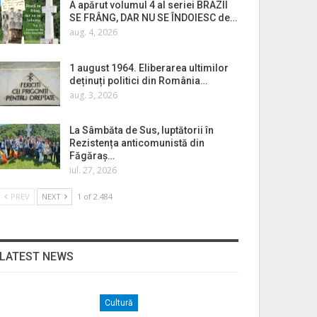
A apărut volumul 4 al seriei BRAZII
SE FRÂNG, DAR NU SE ÎNDOIESC de…
aug. 4, 2026
1 august 1964. Eliberarea ultimilor
deținuți politici din România…
aug. 3, 2026
La Sâmbăta de Sus, luptătorii în
Rezistența anticomunistă din
Făgăraș…
iul. 27, 2026
PREV
NEXT
1 of 2.484
LATEST NEWS
Cultură