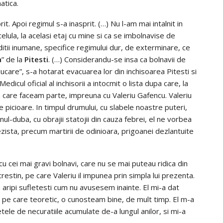
atica.
it. Apoi regimul s-a inasprit. (…) Nu l-am mai intalnit in
 celula, la acelasi etaj cu mine si ca se imbolnavise de
nditii inumane, specifice regimului dur, de exterminare, ce
a
” de la
Pitesti
. (…) Considerandu-se insa ca bolnavii de
care”, s-a hotarat evacuarea lor din inchisoarea Pitesti si
dicul oficial al inchisorii a intocmit o lista dupa care, la
in care faceam parte, impreuna cu Valeriu Gafencu. Valeriu
 picioare. In timpul drumului, cu slabele noastre puteri,
gonul-duba, cu obrajii statojii din cauza febrei, el ne vorbea
ezista, precum martirii de odinioara, prigoanei dezlantuite
cu cei mai gravi bolnavi, care nu se mai puteau ridica din
estin, pe care Valeriu il impunea prin simpla lui prezenta.
u aripi sufletesti cum nu avusesem inainte. El mi-a dat
, pe care teoretic, o cunosteam bine, de mult timp. El m-a
tele de necuratiile acumulate de-a lungul anilor, si mi-a