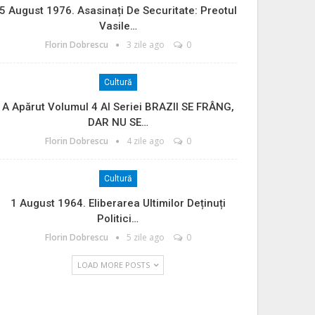
5 August 1976. Asasinați De Securitate: Preotul
Vasile…
Florin Dobrescu
3 zile ago
0
Cultură
A Apărut Volumul 4 Al Seriei BRAZII SE FRÂNG,
DAR NU SE…
Florin Dobrescu
4 zile ago
0
Cultură
1 August 1964. Eliberarea Ultimilor Deținuți
Politici…
Florin Dobrescu
5 zile ago
0
LOAD MORE POSTS