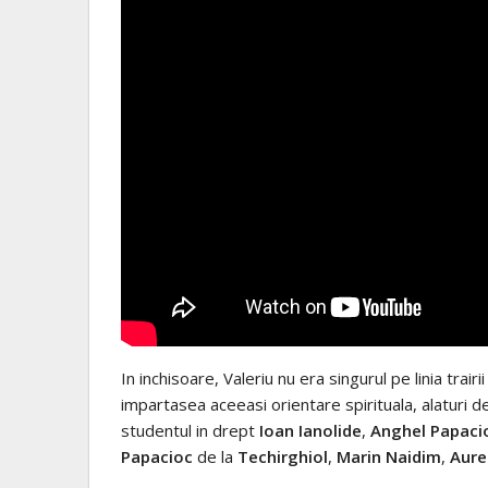
In inchisoare, Valeriu nu era singurul pe linia trair
impartasea aceeasi orientare spirituala, alaturi 
studentul in drept
Ioan Ianolide
,
Anghel Papaci
Papacioc
de la
Techirghiol
,
Marin Naidim
,
Aure