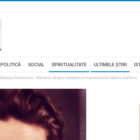
POLITICĂ
SOCIAL
SPIRITUALITATE
ULTIMELE ŞTIRI
IS
ntului Închisorilor. Mărturie despre sfințenia și mucenicia lui Valeriu Gafencu