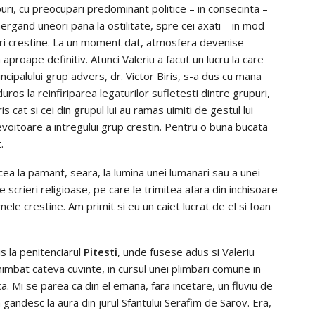
puri, cu preocupari predominant politice – in consecinta –
rgand uneori pana la ostilitate, spre cei axati – in mod
iri crestine. La un moment dat, atmosfera devenise
proape definitiv. Atunci Valeriu a facut un lucru la care
incipalului grup advers, dr. Victor Biris, s-a dus cu mana
alduros la reinfiriparea legaturilor sufletesti dintre grupuri,
iris cat si cei din grupul lui au ramas uimiti de gestul lui
nevoitoare a intregului grup crestin. Pentru o buna bucata
.
cea la pamant, seara, la lumina unei lumanari sau a unei
te scrieri religioase, pe care le trimitea afara din inchisoare
le crestine. Am primit si eu un caiet lucrat de el si Ioan
s la penitenciarul
Pitesti
, unde fusese adus si Valeriu
himbat cateva cuvinte, in cursul unei plimbari comune in
. Mi se parea ca din el emana, fara incetare, un fluviu de
gandesc la aura din jurul Sfantului Serafim de Sarov. Era,