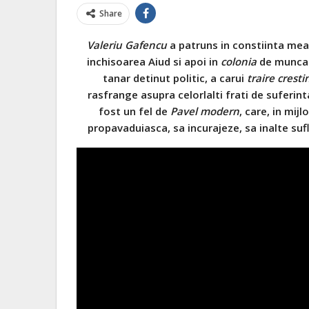
Share
Valeriu Gafencu
a patruns in constiinta mea 
inchisoarea Aiud si apoi in
colonia
de munca
tanar detinut politic, a carui
traire cresti
rasfrange asupra celorlalti frati de suferinta
fost un fel de
Pavel modern
, care, in mij
propavaduiasca, sa incurajeze, sa inalte sufl