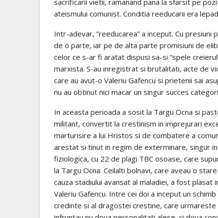
sacrificarii vietii, ramanand pana la sfarsit pe po
ateismului comunist. Conditia reeducarii era lepa
Intr-adevar, ”reeducarea” a inceput. Cu presiuni ps
de o parte, iar pe de alta parte promisiuni de el
celor ce s-ar fi aratat dispusi sa-si ”spele creier
marxista. S-au inregistrat si brutalitati, acte de 
care au avut-o Valeriu Gafencu si prietenii sai asup
nu au obtinut nici macar un singur succes categori
In aceasta perioada a sosit la Targu Ocna si pas
militant, convertit la crestinism in imprejurari e
marturisire a lui Hristos si de combatere a comuni
arestat si tinut in regim de exterminare, singur in
fiziologica, cu 22 de plagi TBC osoase, care supur
la Targu Ocna. Ceilalti bolnavi, care aveau o stare 
cauza stadiului avansat al maladiei, a fost plasat 
Valeriu Gafencu. Intre cei doi a inceput un schimb 
credinte si al dragostei crestine, care urmarest
infruntau nu doua personalitati alese, ci doua conc