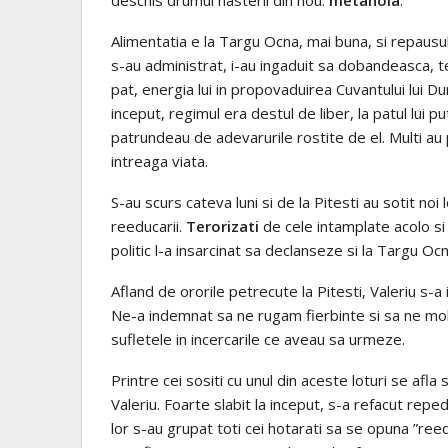
deschis drumul nasterii din nou:
metanoia
.
Alimentatia e la Targu Ocna, mai buna, si repausu
s-au administrat, i-au ingaduit sa dobandeasca, t
pat, energia lui in propovaduirea Cuvantului lui D
inceput, regimul era destul de liber, la patul lui pu
patrundeau de adevarurile rostite de el. Multi au p
intreaga viata.
S-au scurs cateva luni si de la Pitesti au sotit noi l
reeducarii.
Terorizati
de cele intamplate acolo si 
politic l-a insarcinat sa declanseze si la Targu 
Afland de ororile petrecute la Pitesti, Valeriu s-a 
Ne-a indemnat sa ne rugam fierbinte si sa ne mo
sufletele in incercarile ce aveau sa urmeze.
Printre cei sositi cu unul din aceste loturi se afla 
Valeriu. Foarte slabit la inceput, s-a refacut repede s
lor s-au grupat toti cei hotarati sa se opuna ”reedu