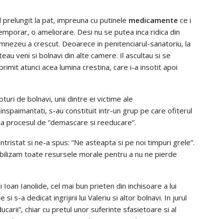
l prelungit la pat, impreuna cu putinele
medicamente
ce i
emporar, o ameliorare. Desi nu se putea inca ridica din
umnezeu a crescut. Deoarece in penitenciarul-sanatoriu, la
teau veni si bolnavi din alte camere. Il ascultau si se
rimit atunci acea lumina crestina, care i-a insotit apoi
oturi de bolnavi, unii dintre ei victime ale
inspaimantati, s-au constituit intr-un grup pe care ofiterul
Ocna procesul de ”demascare si reeducare”.
intristat si ne-a spus: ”Ne asteapta si pe noi timpuri grele”.
bilizam toate resursele morale pentru a nu ne pierde
si Ioan Ianolide, cel mai bun prieten din inchisoare a lui
i s-a dedicat ingrijirii lui Valeriu si altor bolnavi. In jurul
carii”, chiar cu pretul unor suferinte sfasietoare si al