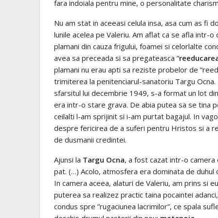
fara indoiala pentru mine, o personalitate charism
Nu am stat in aceeasi celula insa, asa cum as fi dor
lunile acelea pe Valeriu. Am aflat ca se afla intr-o
plamani din cauza frigului, foamei si celorlalte co
avea sa preceada si sa pregateasca ”
reeducare
plamani nu erau apti sa reziste probelor de ”reedu
trimiterea la penitenciarul-sanatoriu Targu Ocna. Me
sfarsitul lui decembrie 1949, s-a format un lot d
era intr-o stare grava. De abia putea sa se tina pe
ceilalti l-am sprijinit si i-am purtat bagajul. In va
despre fericirea de a suferi pentru Hristos si a r
de dusmanii credintei.
Ajunsi la
Targu Ocna
, a fost cazat intr-o camera 
pat. (…) Acolo, atmosfera era dominata de duhul cr
In camera aceea, alaturi de Valeriu, am prins si e
puterea sa realizez practic taina pocaintei adanci
condus spre ”rugaciunea lacrimilor”, ce spala sufle