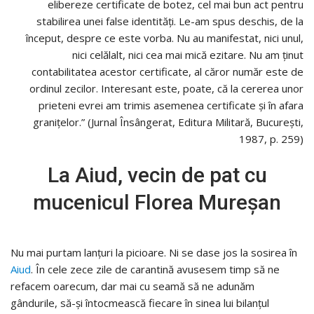
elibereze certificate de botez, cel mai bun act pentru
stabilirea unei false identități. Le-am spus deschis, de la
început, despre ce este vorba. Nu au manifestat, nici unul,
nici celălalt, nici cea mai mică ezitare. Nu am ținut
contabilitatea acestor certificate, al căror număr este de
ordinul zecilor. Interesant este, poate, că la cererea unor
prieteni evrei am trimis asemenea certificate și în afara
granițelor.” (Jurnal Însângerat, Editura Militară, București,
1987, p. 259)
La Aiud, vecin de pat cu
mucenicul Florea Mureșan
Nu mai purtam lanţuri la picioare. Ni se dase jos la sosirea în
Aiud
. În cele zece zile de carantină avusesem timp să ne
refacem oarecum, dar mai cu seamă să ne adunăm
gândurile, să-şi întocmească fiecare în sinea lui bilanţul