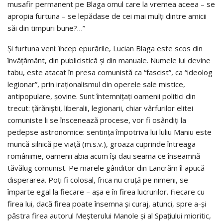
musafir permanent pe Blaga omul care la vremea aceea – se
apropia furtuna – se lepădase de cei mai mulţi dintre amicii
săi din timpuri bune?…”
Şi furtuna veni: încep epurările, Lucian Blaga este scos din
învăţământ, din publicistică şi din manuale. Numele lui devine
tabu, este atacat în presa comunistă ca “fascist”, ca “ideolog
legionar”, prin iraţionalismul din operele sale mistice,
antipopulare, şovine. Sunt întemniţaţi oamenii politici din
trecut: ţărăniştii, liberalii, legionarii, chiar vârfurilor elitei
comuniste li se înscenează procese, vor fi osândiţi la
pedepse astronomice: sentinţa împotriva lui luliu Maniu este
muncă silnică pe viaţă (m.s.v.), groaza cuprinde întreaga
românime, oamenii abia acum îşi dau seama ce înseamnă
tăvălug comunist. Pe marele gânditor din Lancrăm îl apucă
disperarea. Poţi fi colosal, frica nu cruţă pe nimeni, se
împarte egal la fiecare – aşa e în firea lucrurilor. Fiecare cu
firea lui, dacă firea poate însemna şi curaj, atunci, spre a-şi
păstra firea autorul Meşterului Manole şi al Spaţiului mioritic,