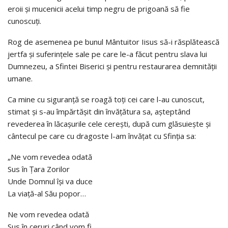
eroii şi mucenicii acelui timp negru de prigoană să fie
cunoscuţi.
Rog de asemenea pe bunul Mântuitor Iisus să-i răsplătească
jertfa şi suferinţele sale pe care le-a făcut pentru slava lui
Dumnezeu, a Sfintei Biserici şi pentru restaurarea demnităţii
umane.
Ca mine cu siguranţă se roagă toţi cei care l-au cunoscut,
stimat şi s-au împărtăşit din învăţătura sa, aşteptând
revederea în lăcaşurile cele cereşti, după cum glăsuieşte şi
cântecul pe care cu dragoste l-am învăţat cu Sfinţia sa:
„Ne vom revedea odată
Sus în Ţara Zorilor
Unde Domnul îşi va duce
La viaţă-al Său popor…
Ne vom revedea odată
Sus în ceruri când vom fi,