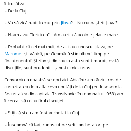
întrucâtva.
– De la Cluj.
– Va să zică n-aţi trecut prin
Jilava
?… Nu cunoaşteţi Jilava?!
– N-am avut “fericirea”… Am auzit că acolo e jelanie mare…
– Probabil că cei mai mulţi de aici au cunoscut Jilava, pe
Maromet
şi Ivănică, pe Geamănă şi în ultimul timp pe
“locotenentul” Ştefan şi din cauza asta sunt timoraţi, evită
discuţiile, sunt prudenţi… şi nu-i nimic curios.
Convorbirea noastră se opri aici. Abia într-un târziu, ros de
curiozitatea de a afla ceva noutăţi de la Cluj (eu fusesem la
Securitatea din capitala Transilvaniei în toamna lui 1953) am
încercat să reiau firul discuţiei.
– Ştiţi că şi eu am fost anchetat la Cluj.
– Înseamnă că l-aţi cunoscut pe şeful anchetator, pe