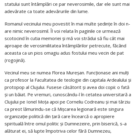
statului sunt întâmplări ce par neverosimile, dar ele sunt mai
adevărate ca toate adevărurile din lume.
Romanul vecinului meu povestit în mai multe şedinţe în doi n-
are nimic neverosimil. Îl voi relata în paginile ce urmează
scotocind în cutia memoriei şi mă voi strădui să fiu cât mai
aproape de verosimilitatea întâmplărilor petrecute, făcând
aceasta ca un pios omagiu adus fostului meu vecin de pat
(rogojină).
Vecinul meu se numea Florea Mureşan. Funcţionase ani mulţi
ca profesor la Facultatea de teologie din capitala Ardealului şi
protopop al Clujului. Fusese căsătorit şi avea doi copii: o fată
şi un băiat. Pe vremuri, cunoscându-l în cetatea universitară a
Clujului pe Ionel Moţa apoi pe Corneliu Codreanu şi mai târziu
ca preot lămurindu-se că Mişcarea legionară este singura
organizaţie politică din ţară care încearcă o apropiere
spirituală între omul politic şi Dumnezeire, prin biserică, s-a
alăturat ei, să lupte împotriva celor fără Dumnezeu,