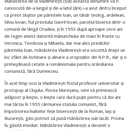
Mănăstirea de la Vladimireşti (sub această denumire va fi
cunoscută de-a lungul şi de-a latul ţării) i-a avut dintru început
ca preot slujitor pe părintele loan, un tânăr teolog, ardelean,
Silviu lovan, fiul preotului Gavril lovan, parohul bisericii dintr-o
comună de lângă Oradea, şi în 1953 după aproape zece ani
de regim ateist datorită mănunchiului de maici în frunte cu
Veronica, Teodosia şi Mihaela, dar mai ales predicilor
părintelui loan, mănăstirea Vladimireşti era socotită drept un
loc sfânt de închinare şi alinare a oropsiţilor din R.P.R., dar şi o
primejdioasă cetate a românismului pentru orânduirea
comunistă, fără Dumnezeu.
În acel timp sosi la Vladimireşti fostul profesor universitar şi
protopop al Clujului, Florea Mureşanu, veni să primească
adăpost şi linişte, o linişte care dură puţin pentru că doi ani
mai târziu în 1955 cârmuirea statului comunist, fără
împotrivirea înaltelor feţe bisericeşti de la Roman, laşi şi
Bucureşti, găsi potrivit să pună mănăstirea sub lacăt. Pricina
fu găsită imediat: Mănăstirea Vladimireşti a devenit o