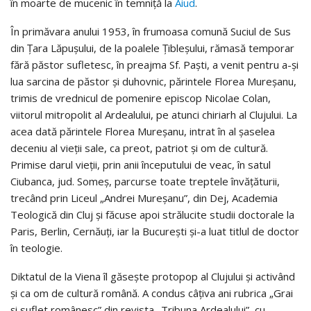
în moarte de mucenic în temniţă la
Aiud
.
În primăvara anului 1953, în frumoasa comună Suciul de Sus
din Ţara Lăpuşului, de la poalele Ţibleşului, rămasă temporar
fără păstor sufletesc, în preajma Sf. Paşti, a venit pentru a-şi
lua sarcina de păstor şi duhovnic, părintele Florea Mureşanu,
trimis de vrednicul de pomenire episcop Nicolae Colan,
viitorul mitropolit al Ardealului, pe atunci chiriarh al Clujului. La
acea dată părintele Florea Mureşanu, intrat în al şaselea
deceniu al vieţii sale, ca preot, patriot şi om de cultură.
Primise darul vieţii, prin anii începutului de veac, în satul
Ciubanca, jud. Someş, parcurse toate treptele învăţăturii,
trecând prin Liceul „Andrei Mureşanu”, din Dej, Academia
Teologică din Cluj şi făcuse apoi strălucite studii doctorale la
Paris, Berlin, Cernăuţi, iar la Bucureşti şi-a luat titlul de doctor
în teologie.
Diktatul de la Viena îl găseşte protopop al Clujului şi activând
şi ca om de cultură română. A condus câţiva ani rubrica „Grai
şi suflet românesc” din revista „Tribuna Ardealului”, cu