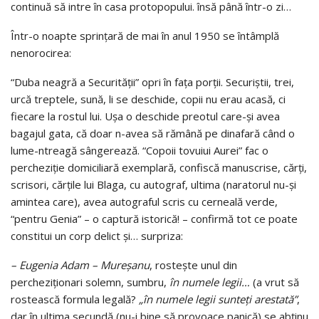
continuă să intre în casa protopopului. însă până într-o zi…
Într-o noapte sprinţară de mai în anul 1950 se întâmplă
nenorocirea:
“Duba neagră a Securităţii” opri în faţa porţii. Securiştii, trei,
urcă treptele, sună, li se deschide, copii nu erau acasă, ci
fiecare la rostul lui. Uşa o deschide preotul care-şi avea
bagajul gata, că doar n-avea să rămână pe dinafară când o
lume-ntreagă sângerează. “Copoii tovuiui Aurei” fac o
percheziţie domiciliară exemplară, confiscă manuscrise, cărţi,
scrisori, cărţile lui Blaga, cu autograf, ultima (naratorul nu-şi
amintea care), avea autograful scris cu cerneală verde,
“pentru Genia” – o captură istorică! – confirmă tot ce poate
constitui un corp delict şi… surpriza:
– Eugenia Adam – Mureşanu
, rosteşte unul din
percheziţionari solemn, sumbru,
în numele legii…
(a vrut să
rostească formula legală?
„în numele legii sunteţi arestată”
,
dar în ultima secundă (nu-i bine să provoace panică) se abţinu