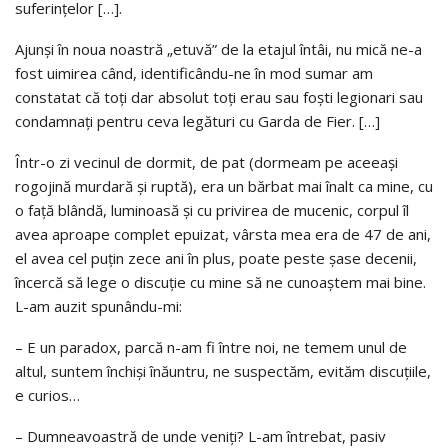
suferinţelor […].
Ajunși în noua noastră „etuvă” de la etajul întâi, nu mică ne-a
fost uimirea când, identificându-ne în mod sumar am
constatat că toți dar absolut toți erau sau foști legionari sau
condamnați pentru ceva legături cu Garda de Fier. […]
Într-o zi vecinul de dormit, de pat (dormeam pe aceeaşi
rogojină murdară şi ruptă), era un bărbat mai înalt ca mine, cu
o faţă blândă, luminoasă şi cu privirea de mucenic, corpul îl
avea aproape complet epuizat, vârsta mea era de 47 de ani,
el avea cel puţin zece ani în plus, poate peste şase decenii,
încercă să lege o discuţie cu mine să ne cunoaștem mai bine.
L-am auzit spunându-mi:
– E un paradox, parcă n-am fi între noi, ne temem unul de
altul, suntem închişi înăuntru, ne suspectăm, evităm discuţiile,
e curios…
– Dumneavoastră de unde veniţi? L-am întrebat, pasiv