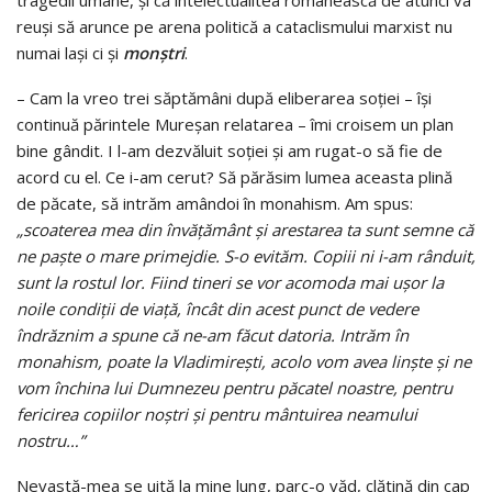
reuşi să arunce pe arena politică a cataclismului marxist nu
numai laşi ci şi
monştri
.
– Cam la vreo trei săptămâni după eliberarea soţiei – îşi
continuă părintele Mureşan relatarea – îmi croisem un plan
bine gândit. I l-am dezvăluit soţiei şi am rugat-o să fie de
acord cu el. Ce i-am cerut? Să părăsim lumea aceasta plină
de păcate, să intrăm amândoi în monahism. Am spus:
„scoaterea mea din învăţământ şi arestarea ta sunt semne că
ne paşte o mare primejdie. S-o evităm. Copiii ni i-am rânduit,
sunt la rostul lor. Fiind tineri se vor acomoda mai uşor la
noile condiţii de viaţă, încât din acest punct de vedere
îndrăznim a spune că ne-am făcut datoria. Intrăm în
monahism, poate la Vladimireşti, acolo vom avea linşte şi ne
vom închina lui Dumnezeu pentru păcatel noastre, pentru
fericirea copiilor noştri şi pentru mântuirea neamului
nostru…”
Nevastă-mea se uită la mine lung, parc-o văd, clătină din cap