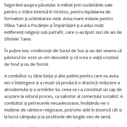
fulgerând asupra păcatului. A militat prin cuvântările sale
pentru o trăire intensă în Hristos, pentru lepădarea de
formalism şi schimbarea vieţii. Avea mare evlavie pentru
Sfâna Taină a Pocăinţei şi Împărtăşirii şi a adus mulţi
indiferenţi religioşi sub patrafir, care s-au lipsit zeci de ani de
Sfintele Taine.
În puţine luni, credincioşii din Suciul de Sus şi-au dat seama că
păstorul lor este un om deosebit şi că vrea o viaţă creştină
de fond şi nu de formă.
A combătut cu tărie beţia şi alte patimi pentru care nu avea
nici o înţelegere şi a reuşit să producă o drastică reducere a
alcoolismului şi a urmărilor lui, ceea ce i-a constituit un cap de
acuzare la viitorul proces, ca sabotor al comerţului socialist. A
combătut şi petrecerile necuviincioase, învăţându-ne o
mulţime de cântece religioase, potrivite atât în biserică cât şi
la lucrul câmpului şi la şezătorile din lungile seri de iarnă.