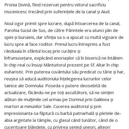
Pronia Divină, fiind rezervat pentru viitorul sacrificiu
mucenicesc trecând prin suferinţele de la canal şi Aiud.
Noul ogor primit spre lucrare, după întoarcerea de la canal,
Parohia Suciul de Sus, de către Părintele era atunci plin de
spini şi buruieni, dar sfinţia sa s-a apucat cu multă vigoare de
lucru spre al face roditor. Primul lucru întreprins a fost
rânduiala în sfântul locaş prin curăţire şi
înfrumuseţare, explicând enoriaşilor că în biserică ne întâlnim
în chip real cu însuşi Mântuitorul prezent pe Sf. Altar în chip
euharistic. Prin puterea cuvântului său predicat cu tărie şi har,
reuşea să aducă auditoriului înţelegerea lucrurilor celor
tainice ale Domnului. Poseda o putere deosebită de
actualizare, făcându-ne pe toţi ascultătorii, să ne simţim
alături de mulţimile cel urmau pe Domnul prin Galileea şi
martori ai minunilor Sale. Cucerea auditoriul şi prin
impresionanta sa făptură cu barbă patriarhală şi pletele de-
abia argintate la tâmple, cu glasul când tunător, când de o
cuceritoare blândeţe, cu privirea senină uneori, alteori