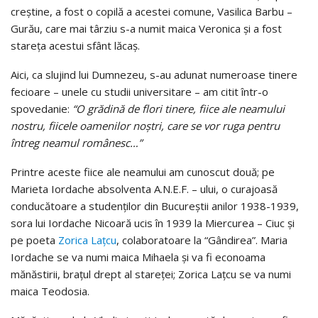
creştine, a fost o copilă a acestei comune, Vasilica Barbu –
Gurău, care mai târziu s-a numit maica Veronica şi a fost
stareţa acestui sfânt lăcaş.
Aici, ca slujind lui Dumnezeu, s-au adunat numeroase tinere
fecioare – unele cu studii universitare – am citit într-o
spovedanie:
“O grădină de flori tinere, fiice ale neamului
nostru, fiicele oamenilor noştri, care se vor ruga pentru
întreg neamul românesc…”
Printre aceste fiice ale neamului am cunoscut două; pe
Marieta Iordache absolventa A.N.E.F. – ului, o curajoasă
conducătoare a studenţilor din Bucureştii anilor 1938-1939,
sora lui Iordache Nicoară ucis în 1939 la Miercurea – Ciuc şi
pe poeta
Zorica Lațcu
, colaboratoare la “Gândirea”. Maria
Iordache se va numi maica Mihaela şi va fi econoama
mănăstirii, braţul drept al stareţei; Zorica Lațcu se va numi
maica Teodosia.