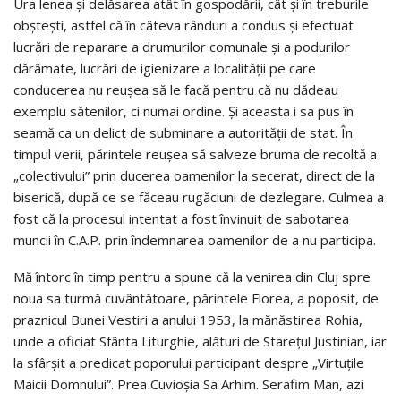
Ura lenea şi delăsarea atât în gospodării, cât şi în treburile
obşteşti, astfel că în câteva rânduri a condus şi efectuat
lucrări de reparare a drumurilor comunale şi a podurilor
dărâmate, lucrări de igienizare a localităţii pe care
conducerea nu reuşea să le facă pentru că nu dădeau
exemplu sătenilor, ci numai ordine. Şi aceasta i sa pus în
seamă ca un delict de subminare a autorităţii de stat. În
timpul verii, părintele reuşea să salveze bruma de recoltă a
„colectivului” prin ducerea oamenilor la secerat, direct de la
biserică, după ce se făceau rugăciuni de dezlegare. Culmea a
fost că la procesul intentat a fost învinuit de sabotarea
muncii în C.A.P. prin îndemnarea oamenilor de a nu participa.
Mă întorc în timp pentru a spune că la venirea din Cluj spre
noua sa turmă cuvântătoare, părintele Florea, a poposit, de
praznicul Bunei Vestiri a anului 1953, la mănăstirea Rohia,
unde a oficiat Sfânta Liturghie, alături de Stareţul Justinian, iar
la sfârşit a predicat poporului participant despre „Virtuţile
Maicii Domnului”. Prea Cuvioşia Sa Arhim. Serafim Man, azi