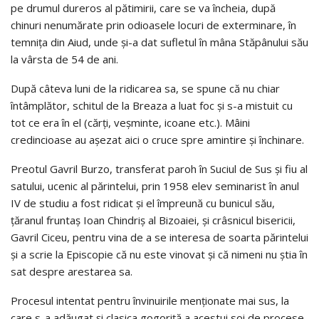
pe drumul dureros al pătimirii, care se va încheia, după
chinuri nenumărate prin odioasele locuri de exterminare, în
temniţa din Aiud, unde şi-a dat sufletul în mâna Stăpânului său
la vârsta de 54 de ani.
După câteva luni de la ridicarea sa, se spune că nu chiar
întâmplător, schitul de la Breaza a luat foc şi s-a mistuit cu
tot ce era în el (cărţi, veşminte, icoane etc.). Mâini
credincioase au aşezat aici o cruce spre amintire şi închinare.
Preotul Gavril Burzo, transferat paroh în Suciul de Sus şi fiu al
satului, ucenic al părintelui, prin 1958 elev seminarist în anul
IV de studiu a fost ridicat şi el împreună cu bunicul său,
ţăranul fruntaş Ioan Chindriş al Bizoaiei, şi crâsnicul bisericii,
Gavril Ciceu, pentru vina de a se interesa de soarta părintelui
şi a scrie la Episcopie că nu este vinovat şi că nimeni nu ştia în
sat despre arestarea sa.
Procesul intentat pentru învinuirile menţionate mai sus, la
care s-a adăugat şi clasica gogoriţă a acestui soi de procese