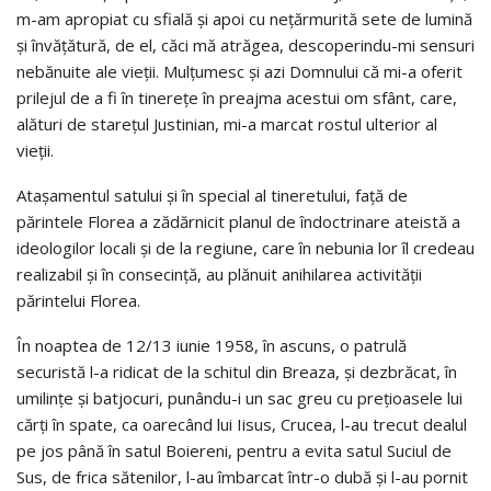
m-am apropiat cu sfială şi apoi cu neţărmurită sete de lumină
şi învăţătură, de el, căci mă atrăgea, descoperindu-mi sensuri
nebănuite ale vieţii. Mulţumesc şi azi Domnului că mi-a oferit
prilejul de a fi în tinereţe în preajma acestui om sfânt, care,
alături de stareţul Justinian, mi-a marcat rostul ulterior al
vieţii.
Ataşamentul satului şi în special al tineretului, faţă de
părintele Florea a zădărnicit planul de îndoctrinare ateistă a
ideologilor locali şi de la regiune, care în nebunia lor îl credeau
realizabil şi în consecinţă, au plănuit anihilarea activităţii
părintelui Florea.
În noaptea de 12/13 iunie 1958, în ascuns, o patrulă
securistă l-a ridicat de la schitul din Breaza, şi dezbrăcat, în
umilinţe şi batjocuri, punându-i un sac greu cu preţioasele lui
cărţi în spate, ca oarecând lui Iisus, Crucea, l-au trecut dealul
pe jos până în satul Boiereni, pentru a evita satul Suciul de
Sus, de frica sătenilor, l-au îmbarcat într-o dubă şi l-au pornit