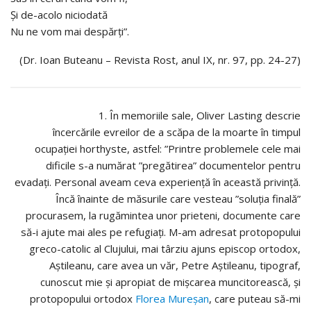
Şi de-acolo niciodată
Nu ne vom mai despărţi”.
(Dr. Ioan Buteanu – Revista Rost, anul IX, nr. 97, pp. 24-27)
1. În memoriile sale, Oliver Lasting descrie
încercările evreilor de a scăpa de la moarte în timpul
ocupației horthyste, astfel: ”Printre problemele cele mai
dificile s-a numărat ”pregătirea” documentelor pentru
evadați. Personal aveam ceva experiență în această privință.
Încă înainte de măsurile care vesteau ”soluția finală”
procurasem, la rugămintea unor prieteni, documente care
să-i ajute mai ales pe refugiați. M-am adresat protopopului
greco-catolic al Clujului, mai târziu ajuns episcop ortodox,
Aștileanu, care avea un văr, Petre Aștileanu, tipograf,
cunoscut mie și apropiat de mișcarea muncitorească, și
protopopului ortodox
Florea Mureșan
, care puteau să-mi