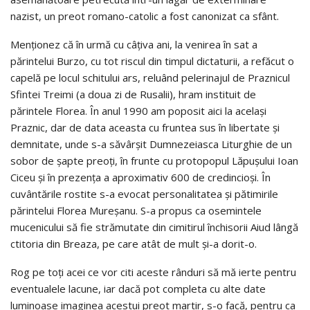
nazist, un preot romano-catolic a fost canonizat ca sfânt.
Menţionez că în urmă cu câţiva ani, la venirea în sat a
părintelui Burzo, cu tot riscul din timpul dictaturii, a refăcut o
capelă pe locul schitului ars, reluând pelerinajul de Praznicul
Sfintei Treimi (a doua zi de Rusalii), hram instituit de
părintele Florea. În anul 1990 am poposit aici la acelaşi
Praznic, dar de data aceasta cu fruntea sus în libertate şi
demnitate, unde s-a săvârşit Dumnezeiasca Liturghie de un
sobor de şapte preoţi, în frunte cu protopopul Lăpuşului Ioan
Ciceu şi în prezenţa a aproximativ 600 de credincioşi. În
cuvântările rostite s-a evocat personalitatea şi pătimirile
părintelui Florea Mureşanu. S-a propus ca osemintele
mucenicului să fie strămutate din cimitirul închisorii Aiud lângă
ctitoria din Breaza, pe care atât de mult şi-a dorit-o.
Rog pe toţi acei ce vor citi aceste rânduri să mă ierte pentru
eventualele lacune, iar dacă pot completa cu alte date
luminoase imaginea acestui preot martir, s-o facă, pentru ca