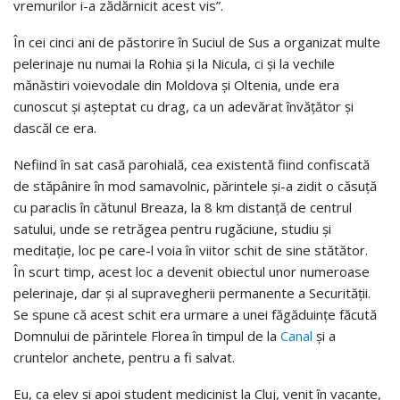
vremurilor i-a zădărnicit acest vis”.
În cei cinci ani de păstorire în Suciul de Sus a organizat multe
pelerinaje nu numai la Rohia şi la Nicula, ci şi la vechile
mănăstiri voievodale din Moldova şi Oltenia, unde era
cunoscut şi aşteptat cu drag, ca un adevărat învăţător şi
dascăl ce era.
Nefiind în sat casă parohială, cea existentă fiind confiscată
de stăpânire în mod samavolnic, părintele şi-a zidit o căsuţă
cu paraclis în cătunul Breaza, la 8 km distanţă de centrul
satului, unde se retrăgea pentru rugăciune, studiu şi
meditaţie, loc pe care-l voia în viitor schit de sine stătător.
În scurt timp, acest loc a devenit obiectul unor numeroase
pelerinaje, dar şi al supravegherii permanente a Securităţii.
Se spune că acest schit era urmare a unei făgăduinţe făcută
Domnului de părintele Florea în timpul de la
Canal
şi a
cruntelor anchete, pentru a fi salvat.
Eu, ca elev şi apoi student medicinist la Cluj, venit în vacanţe,