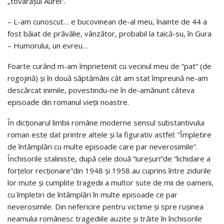
„tovarăşul Aurel”.
– L-am cunoscut… e bucovinean de-al meu, înainte de 44 a
fost băiat de prăvălie, vânzător, probabil la taică-su, în Gura
– Humorului, un evreu…
Foarte curând m-am împrietenit cu vecinul meu de “pat” (de
rogojină) şi în două săptămâni cât am stat împreună ne-­am
descărcat inimile, povestindu-ne în de-amănunt câteva
episoade din romanul vieţii noastre.
În dicţionarul limbii române moderne sensul substantivului
roman este dat printre altele şi la figurativ astfel: ”Împletire
de întâmplări cu multe episoade care par neverosimile”.
Închisorile staliniste, după cele două “iureşuri”de “lichidare a
forţelor recţionare”din 1948 şi 1958 au cuprins între zidurile
lor mute şi cumplite tragedii a multor sute de mii de oameni,
cu împletiri de întâmplări în multe episoade ce par
neverosimile. Din nefericire pentru victime şi spre ruşinea
neamului românesc tragediile auzite şi trăite în închisorile