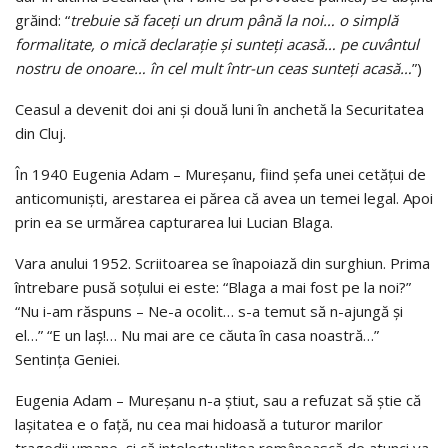
grăind: “
trebuie să faceţi un drum până la noi… o simplă
formalitate, o mică declaraţie şi sunteţi acasă… pe cuvântul
nostru de onoare… în cel mult într-un ceas sunteţi acasă…
”)
Ceasul a devenit doi ani şi două luni în anchetă la Securitatea
din Cluj.
În 1940 Eugenia Adam – Mureşanu, fiind şefa unei cetăţui de
anticomunişti, arestarea ei părea că avea un temei legal. Apoi
prin ea se urmărea capturarea lui Lucian Blaga.
Vara anului 1952. Scriitoarea se înapoiază din surghiun. Prima
întrebare pusă soţului ei este: “Blaga a mai fost pe la noi?”
“Nu i-am răspuns – Ne-a ocolit… s-a temut să n-ajungă şi
el…” “E un laş!… Nu mai are ce căuta în casa noastră…”
Sentinţa Geniei.
Eugenia Adam – Mureşanu n-a ştiut, sau a refuzat să ştie că
laşitatea e o faţă, nu cea mai hidoasă a tuturor marilor
tragedii umane, şi că intelectualitea românească de atunci va