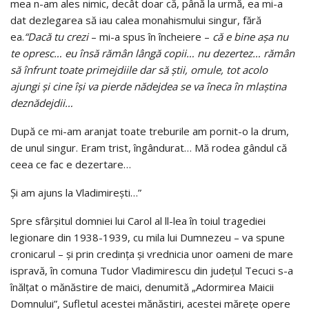
mea n-am ales nimic, decât doar că, până la urmă, ea mi-a
dat dezlegarea să iau calea monahismului singur, fără
ea.
“Dacă tu crezi
– mi-a spus în încheiere –
că e bine aşa nu
te opresc… eu însă rămân lângă copii… nu dezertez… rămân
să înfrunt toate primejdiile dar să ştii, omule, tot acolo
ajungi şi cine îşi va pierde nădejdea se va îneca în mlaştina
deznădejdii…
După ce mi-am aranjat toate treburile am pornit-o la drum,
de unul singur. Eram trist, îngândurat… Mă rodea gândul că
ceea ce fac e dezertare…
Şi am ajuns la Vladimireşti…”
Spre sfârşitul domniei lui Carol al ll-lea în toiul tragediei
legionare din 1938-1939, cu mila lui Dumnezeu – va spune
cronicarul – şi prin credinţa şi vrednicia unor oameni de mare
ispravă, în comuna Tudor Vladimirescu din judeţul Tecuci s-a
înălţat o mănăstire de maici, denumită „Adormirea Maicii
Domnului”, Sufletul acestei mănăstiri, acestei măreţe opere