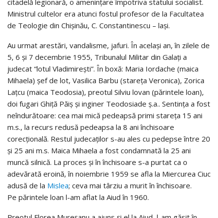
citadelă legionară, o ameninţare împotriva statului socialist.
Ministrul cultelor era atunci fostul profesor de la Facultatea
de Teologie din Chişinău, C. Constantinescu – laşi.
Au urmat arestări, vandalisme, jafuri. În acelaşi an, în zilele de
5, 6 şi 7 decembrie 1955, Tribunalul Militar din Galaţi a
judecat “lotul Vladimireşti”. În boxă: Maria Iordache (maica
Mihaela) şef de lot, Vasilica Barbu (stareţa Veronica), Zorica
Lațcu (maica Teodosia), preotul Silviu lovan (părintele loan),
doi fugari Ghiţă Păiş şi inginer Teodosiade ş.a.. Sentinţa a fost
neîndurătoare: cea mai mică pedeapsă primi stareţa 15 ani
m.s., la recurs redusă pedeapsa la 8 ani închisoare
corecţională. Restul judecaţilor s-au ales cu pedepse între 20
şi 25 ani m.s. Maica Mihaela a fost condamnată la 25 ani
muncă silnică. La proces şi în închisoare s-a purtat ca o
adevărată eroină, în noiembrie 1959 se afla la Miercurea Ciuc
adusă de la
Mislea
; ceva mai târziu a murit în închisoare.
Pe părintele loan l-am aflat la Aiud în 1960.
Preotul Florea Mureşanu a ajuns şi el la Aiud, l-am găsit în