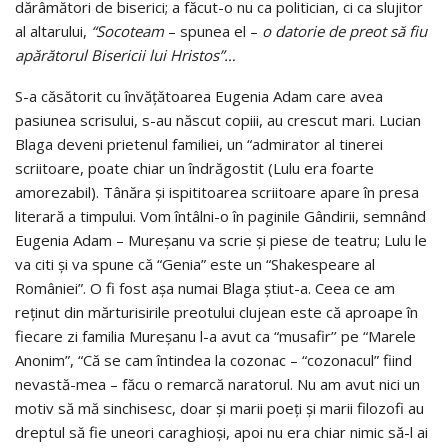
dărâmători de biserici; a făcut-o nu ca politician, ci ca slujitor
al altarului,
“Socoteam
– spunea el –
o datorie de preot să fiu
apărătorul Bisericii lui Hristos”…
S-a căsătorit cu învăţătoarea Eugenia Adam care avea
pasiunea scrisului, s-au născut copiii, au crescut mari. Lucian
Blaga deveni prietenul familiei, un “admirator al tinerei
scriitoare, poate chiar un îndrăgostit (Lulu era foarte
amorezabil). Tânăra şi ispititoarea scriitoare apare în presa
literară a timpului. Vom întâlni-o în paginile Gândirii, semnând
Eugenia Adam – Mureşanu va scrie şi piese de teatru; Lulu le
va citi şi va spune că “Genia” este un “Shakespeare al
României”. O fi fost aşa numai Blaga ştiut-a. Ceea ce am
reţinut din mărturisirile preotului clujean este că aproape în
fiecare zi familia Mureşanu l-a avut ca “musafir’’ pe “Marele
Anonim”, “Că se cam întindea la cozonac – “cozonacul” fiind
nevastă-mea – făcu o remarcă naratorul. Nu am avut nici un
motiv să mă sinchisesc, doar şi marii poeţi şi marii filozofi au
dreptul să fie uneori caraghioşi, apoi nu era chiar nimic să-l ai