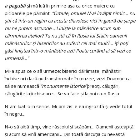
a pagubă
şi mă luă în primire aşa ca orice muiere cu
picioarele pe pământ:
“Omule, omule! N-ai învăţat nimic… nu
ştii că într-un regim ca acesta diavolesc nici în gaură de şarpe
nu ne putem ascunde… Linişte la mănăstire acum sub
cârmuirea ateilor? Tu nu ştii că în Rusia lui Stalin oamenii
mănăstirilor şi bisericilor au suferit cel mai mult?… îţi poţi
găsi liniştea într-o mănăstire azi? Poate curând ai să vezi ce
urmează…”
Mi-a spus ce o să urmeze: biserici dărâmate, mănăstiri
închise ori dacă nu transformate în muzee, vezi Doamne ca
să se numească
“monumente istorice”
preoţi, călugări,
călugăriţe la închisoare… Se va face şi la noi ca-n Rusia.
N-am luat-o în serios. Mi-am zis: e ea îngrozită şi vede totul
în negru…
N-o să aibă timp, vine răscolul şi scăpăm… Oamenii aşteaptă
şi acum să vină americanii… Din toată discuţia cu nevastă-