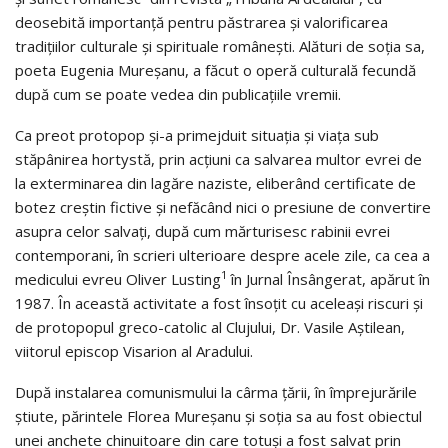
deosebită importanţă pentru păstrarea şi valorificarea
tradiţiilor culturale şi spirituale româneşti. Alături de soţia sa,
poeta Eugenia Mureşanu, a făcut o operă culturală fecundă
după cum se poate vedea din publicaţiile vremii.
Ca preot protopop şi-a primejduit situaţia şi viaţa sub
stăpânirea hortystă, prin acţiuni ca salvarea multor evrei de
la exterminarea din lagăre naziste, eliberând certificate de
botez creştin fictive şi nefăcând nici o presiune de convertire
asupra celor salvaţi, după cum mărturisesc rabinii evrei
contemporani, în scrieri ulterioare despre acele zile, ca cea a
1
medicului evreu Oliver Lusting
în Jurnal Însângerat, apărut în
1987. În această activitate a fost însoţit cu aceleaşi riscuri şi
de protopopul greco-catolic al Clujului, Dr. Vasile Aştilean,
viitorul episcop Visarion al Aradului.
După instalarea comunismului la cârma ţării, în împrejurările
ştiute, părintele Florea Mureşanu şi soţia sa au fost obiectul
unei anchete chinuitoare din care totuşi a fost salvat prin