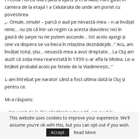
camera de la etajul I a Celularului de unde am pornit cu
povestirea.
„- Omule, omule! – parcă o aud pe nevastă-mea – n-ai învăţat
nimic… nu ştii că într-un regim ca acesta diavolesc nici în
gaură de şarpe nu ne putem ascunde… tot acolo ajungi şi
cine va dispera se va îneca în mlaştina deznădejdii…” Acu, am
învăţat totul, ştiu… nevastă-mea a avut dreptate… La Cluj am
auzit că soţia mea rearestată în 1959 s-ar afla la Mislea. Le-a
întâlnit probabil acolo pe fetele de la Vladimireşti…”
L-am întrebat pe narator când a fost ultima dată la Cluj şi
pentru ce.
Mi-a răspuns:
– Am venit de la Cluj săptămâna trecută, am avut la
This website uses cookies to improve your experience. We'll
Securitate o confruntare cu Lucian Blaga.
assume you're ok with this, but you can opt-out if you wish.
– Cum? A fost arestat Blaga?
Accept
Read More