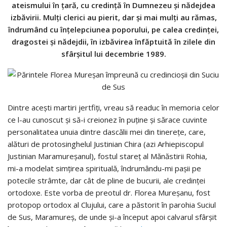
ateismului în ţară, cu credinţă în Dumnezeu şi nădejdea
izbăvirii. Mulţi clerici au pierit, dar şi mai mulţi au rămas,
îndrumând cu înţelepciunea poporului, pe calea credinţei,
dragostei şi nădejdii, în izbăvirea înfăptuită în zilele din
sfârşitul lui decembrie 1989.
Dintre aceşti martiri jertfiţi, vreau să readuc în memoria celor
ce l-au cunoscut şi să-i creionez în puţine şi sărace cuvinte
personalitatea unuia dintre dascălii mei din tinereţe, care,
alături de protosinghelul Justinian Chira (azi Arhiepiscopul
Justinian Maramureşanul), fostul stareţ al Mănăstirii Rohia,
mi-a modelat simţirea spirituală, îndrumându-mi paşii pe
potecile strâmte, dar cât de pline de bucurii, ale credinţei
ortodoxe. Este vorba de preotul dr. Florea Mureşanu, fost
protopop ortodox al Clujului, care a păstorit în parohia Suciul
de Sus, Maramureş, de unde şi-a început apoi calvarul sfârşit