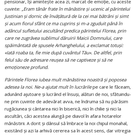
pensionar, îşi aminteşte acea zi, marcat de emoţie, cu aceste
cuvinte:
„Eram tânăr frate în mănăstire şi ucenic al părintelui
Justinian şi dornic de învăţătură de la cei mai bătrâni şi simt
şi acum fiorul sfânt ce ma cuprins şi m-a zguduit până în
adâncul sufletului ascultând predica părintelui Florea, prin
care ne zugrăvea sublimul dăruirii Maicii Domnului, care
spăimântată de spusele Arhanghelului, a exclamat totuşi:
«Iată roaba ta, fie mie după cuvântul Tău». De altfel, prin
felul său de adresare reuşea să ne captiveze şi să ne
emoţioneze profund.
Părintele Florea iubea mult mănăstirea noastră şi poposea
adesea la noi. Ne-a ajutat mult în lucrările
pe care le făceam,
adunând ajutoare şi lucrând el însuşi, alături de noi, sfătuindu-
ne prin cuvinte de adevărat avva, ne îndruma să nu părăsim
rugăciunea şi cântarea nici în biserică, nici în chilie şi nici la
ascultări, căci acestea alungă pe diavol în afara hotarelor
mănăstirii. A dorit şi dânsul să îmbrace la noi chipul monahal,
existând şi azi la arhivă cererea sa în acest sens, dar vitregia