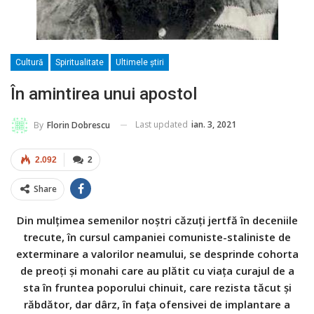
Cultură
Spiritualitate
Ultimele ştiri
În amintirea unui apostol
Last updated
ian. 3, 2021
By
Florin Dobrescu
2.092
2
Share
Din mulţimea semenilor noştri căzuţi jertfă în deceniile
trecute, în cursul campaniei comuniste-staliniste de
exterminare a valorilor neamului, se desprinde cohorta
de preoţi şi monahi care au plătit cu viaţa curajul de a
sta în fruntea poporului chinuit, care rezista tăcut şi
răbdător, dar dârz, în faţa ofensivei de implantare a