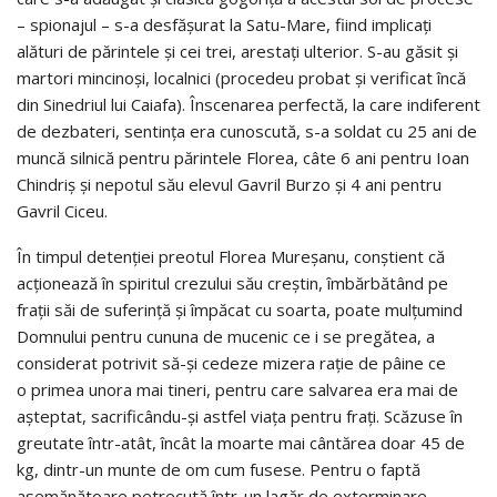
– spionajul – s-a desfăşurat la Satu-Mare, fiind implicaţi
alături de părintele şi cei trei, arestaţi ulterior. S-au găsit şi
martori mincinoşi, localnici (procedeu probat şi verificat încă
din Sinedriul lui Caiafa). Înscenarea perfectă, la care indiferent
de dezbateri, sentinţa era cunoscută, s-a soldat cu 25 ani de
muncă silnică pentru părintele Florea, câte 6 ani pentru Ioan
Chindriş şi nepotul său elevul Gavril Burzo şi 4 ani pentru
Gavril Ciceu.
În timpul detenţiei preotul Florea Mureşanu, conştient că
acţionează în spiritul crezului său creştin, îmbărbătând pe
fraţii săi de suferinţă şi împăcat cu soarta, poate mulţumind
Domnului pentru cununa de mucenic ce i se pregătea, a
considerat potrivit să-şi cedeze mizera raţie de pâine ce
o primea unora mai tineri, pentru care salvarea era mai de
aşteptat, sacrificându-şi astfel viaţa pentru fraţi. Scăzuse în
greutate într-atât, încât la moarte mai cântărea doar 45 de
kg, dintr-un munte de om cum fusese. Pentru o faptă
asemănătoare petrecută într-un lagăr de exterminare