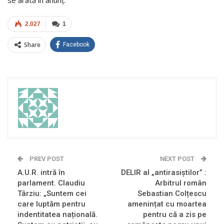
se arată în anunț.
2.027
1
Share
Facebook
PREV POST
NEXT POST
A.U.R. intră în
DELIR al „antirasiștilor” :
parlament. Claudiu
Arbitrul român
Târziu: „Suntem cei
Sebastian Colțescu
care luptăm pentru
amenințat cu moartea
indentitatea națională.
pentru că a zis pe