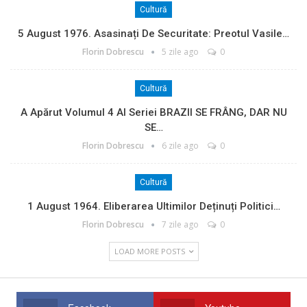
Cultură
5 August 1976. Asasinați De Securitate: Preotul Vasile…
Florin Dobrescu
5 zile ago
0
Cultură
A Apărut Volumul 4 Al Seriei BRAZII SE FRÂNG, DAR NU
SE…
Florin Dobrescu
6 zile ago
0
Cultură
1 August 1964. Eliberarea Ultimilor Deținuți Politici…
Florin Dobrescu
7 zile ago
0
LOAD MORE POSTS