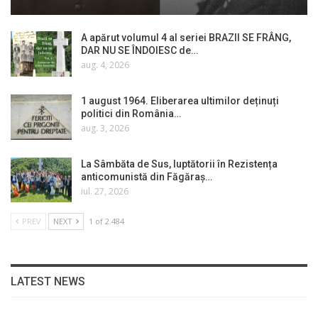
A apărut volumul 4 al seriei BRAZII SE FRÂNG,
DAR NU SE ÎNDOIESC de…
aug. 4, 2026
1 august 1964. Eliberarea ultimilor deținuți
politici din România…
aug. 3, 2026
La Sâmbăta de Sus, luptătorii în Rezistența
anticomunistă din Făgăraș…
iul. 27, 2026
PREV
NEXT
1 of 2.484
LATEST NEWS