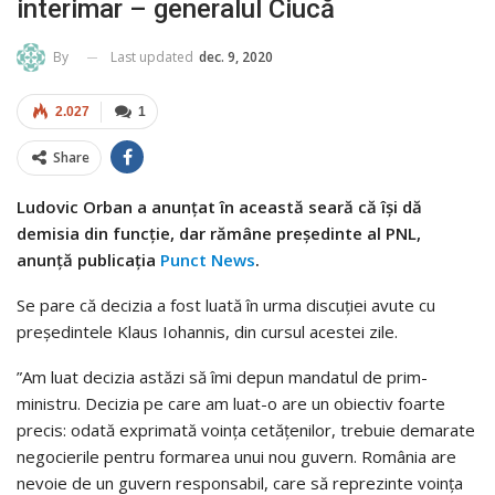
interimar – generalul Ciucă
Last updated
dec. 9, 2020
By
2.027
1
Share
Ludovic Orban a anunțat în această seară că își dă
demisia din funcție, dar rămâne președinte al PNL,
anunță publicația
Punct News
.
Se pare că decizia a fost luată în urma discuției avute cu
președintele Klaus Iohannis, din cursul acestei zile.
”Am luat decizia astăzi să îmi depun mandatul de prim-
ministru. Decizia pe care am luat-o are un obiectiv foarte
precis: odată exprimată voinţa cetăţenilor, trebuie demarate
negocierile pentru formarea unui nou guvern. România are
nevoie de un guvern responsabil, care să reprezinte voinţa