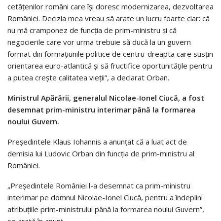
cetăţenilor români care îşi doresc modernizarea, dezvoltarea
României. Decizia mea vreau să arate un lucru foarte clar: că
nu mă cramponez de funcţia de prim-ministru și că
negocierile care vor urma trebuie să ducă la un guvern
format din formațiunile politice de centru-dreapta care susţin
orientarea euro-atlantică și să fructifice oportunitățile pentru
a putea crește calitatea vieţii”, a declarat Orban.
Ministrul Apărării, generalul Nicolae-Ionel Ciucă, a fost
desemnat prim-ministru interimar până la formarea
noului Guvern.
Președintele Klaus Iohannis a anunțat că a luat act de
demisia lui Ludovic Orban din funcția de prim-ministru al
României.
„Președintele României l-a desemnat ca prim-ministru
interimar pe domnul Nicolae-Ionel Ciucă, pentru a îndeplini
atribuțiile prim-ministrului până la formarea noului Guvern”,