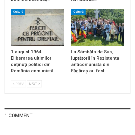
Cultură
Cultură
1 august 1964.
La Sâmbăta de Sus,
Eliberarea ultimilor
luptătorii în Rezistența
deținuți politici din
anticomunistă din
România comunistă
Făgăraș au fost…
PREV
NEXT
1 COMMENT