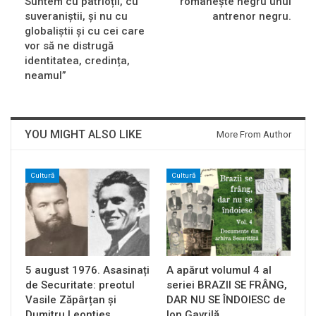
Suntem cu patrioții, cu
românește negru unui
suveraniștii, și nu cu
antrenor negru.
globaliștii și cu cei care
vor să ne distrugă
identitatea, credința,
neamul”
YOU MIGHT ALSO LIKE
More From Author
Cultură
Cultură
5 august 1976. Asasinați
A apărut volumul 4 al
de Securitate: preotul
seriei BRAZII SE FRÂNG,
Vasile Zăpârțan și
DAR NU SE ÎNDOIESC de
Dumitru Leontieș…
Ion Gavrilă…