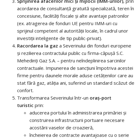
Sprijinirea afacerilor mici şi mijlocii (IMM-urilor)
, prin
acordarea de consultanță gratuită specializată, teren în
concesiune, facilități fiscale şi alte avantaje patronilor
(ex. atragerea de fonduri UE pentru IMM-uri cu
sprijinul competent al autorităţii locale, în cadrul unor
investiţii inteligente de tip public-privat).
Racordarea la gaz
a Severinului din fonduri europene
şi rezilierea contractului public cu firma-căpușă S.C.
Mehedinți Gaz S.A. – pentru neîndeplinirea sarcinilor
contractuale. Impunerea de sancţiuni împotriva acestei
firme pentru daunele morale aduse cetăţenilor care au
stat fără gaz, atâţia ani, suferind un standard scăzut de
confort.
Transformarea Severinului într-un
oraş-port
turistic
prin:
aducerea portului în administrarea primăriei şi
construirea infrastructurii portuare necesare
acostării vaselor de croazieră,
încheierea de contracte avantajoase cu o serie