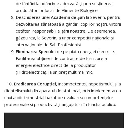
de fântâni la adâncime adecvată și prin susținerea
producătorilor locali de Alimente Biologice.
Deschiderea unei
Academii de Şah
la Severin, pentru
dezvoltarea sănătoasă a gândirii copiilor noștri, viitorii
cetăţeni responsabili ai ţării noastre. De asemenea,
găzduirea, la Severin, a unor competiţii naţionale şi
internaţionale de Şah Profesionist.
Eliminarea Speculei
de pe piața energiei electrice.
Facilitarea obținerii de contracte de furnizare a
energiei electrice direct de la producător
(Hidroelectrica), la un preț mult mai mic.
10. Eradicarea Corupţiei,
incompetenței, nepotismului și a
clientelismului din aparatul de stat local, prin implementarea
unui audit trimestrial bazat pe evaluarea competențelor
profesionale şi productivităţii angajatului în funcţia publică.