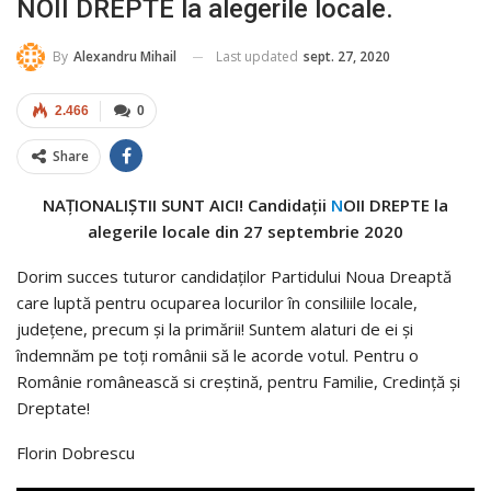
NOII DREPTE la alegerile locale.
Last updated
sept. 27, 2020
By
Alexandru Mihail
2.466
0
Share
NAȚIONALIȘTII SUNT AICI! Candidații
N
OII DREPTE la
alegerile locale din 27 septembrie 2020
Dorim succes tuturor candidaților Partidului Noua Dreaptă
care luptă pentru ocuparea locurilor în consiliile locale,
județene, precum și la primării! Suntem alaturi de ei și
îndemnăm pe toți românii să le acorde votul. Pentru o
Românie românească si creștină, pentru Familie, Credință și
Dreptate!
Florin Dobrescu