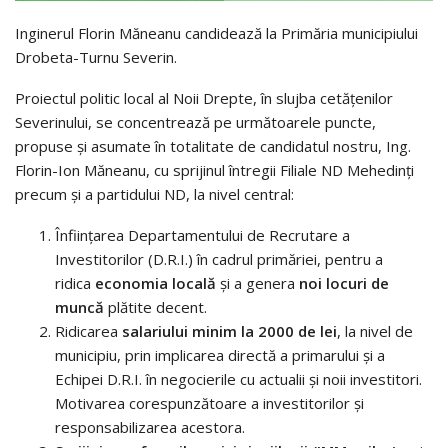
Inginerul Florin Măneanu candidează la Primăria municipiului
Drobeta-Turnu Severin.
Proiectul politic local al Noii Drepte, în slujba cetăţenilor
Severinului, se concentrează pe următoarele puncte,
propuse şi asumate în totalitate de candidatul nostru, Ing.
Florin-Ion Măneanu, cu sprijinul întregii Filiale ND Mehedinţi
precum şi a partidului ND, la nivel central:
Înființarea Departamentului de Recrutare a
Investitorilor (D.R.I.) în cadrul primăriei, pentru a
ridica
economia locală
şi a genera
noi locuri de
muncă
plătite decent.
Ridicarea
salariului minim la 2000 de lei
, la nivel de
municipiu, prin implicarea directă a primarului şi a
Echipei D.R.I. în negocierile cu actualii şi noii investitori.
Motivarea corespunzătoare a investitorilor şi
responsabilizarea acestora.