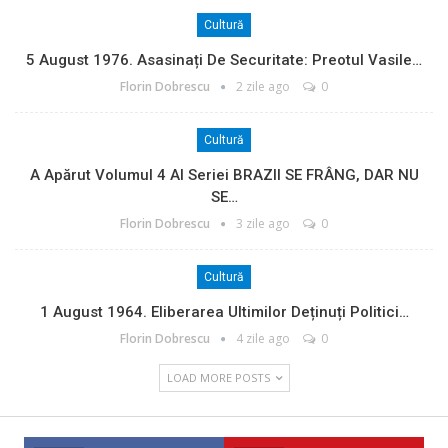
Cultură
5 August 1976. Asasinați De Securitate: Preotul Vasile…
Florin Dobrescu
2 zile ago
0
Cultură
A Apărut Volumul 4 Al Seriei BRAZII SE FRÂNG, DAR NU
SE…
Florin Dobrescu
3 zile ago
0
Cultură
1 August 1964. Eliberarea Ultimilor Deținuți Politici…
Florin Dobrescu
4 zile ago
0
LOAD MORE POSTS