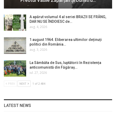
Preotul Vasile Zăpârțan Și Dumitru…
A apărut volumul 4 al seriei BRAZII SE FRÂNG,
DAR NU SE ÎNDOIESC de…
aug. 4, 2026
1 august 1964. Eliberarea ultimilor deținuți
politici din România…
aug. 3, 2026
La Sâmbăta de Sus, luptătorii în Rezistența
anticomunistă din Făgăraș…
iul. 27, 2026
PREV
NEXT
1 of 2.484
LATEST NEWS