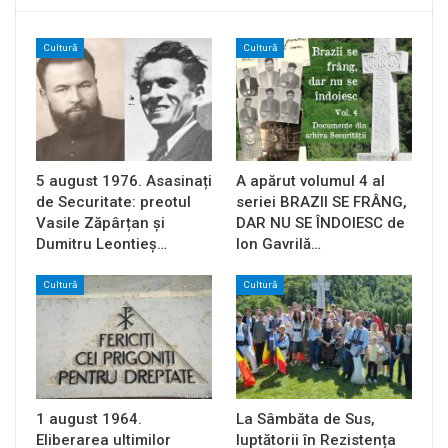
Cultură
Cultură
5 august 1976. Asasinați
A apărut volumul 4 al
de Securitate: preotul
seriei BRAZII SE FRÂNG,
Vasile Zăpârțan și
DAR NU SE ÎNDOIESC de
Dumitru Leontieș…
Ion Gavrilă…
Cultură
Cultură
1 august 1964.
La Sâmbăta de Sus,
Eliberarea ultimilor
luptătorii în Rezistența