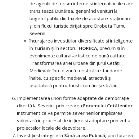
de agenţii de turism interne şi internaţionale care
tranzitează Dunărea, generând venituri la
bugetul public din taxele de acostare-staționare
şi din fluxul turistic dirijat spre Drobeta Turnu
Severin
încurajarea investițiilor diversificate şi inteligente
în
Turism
și în sectorul
HORECA
, precum şi în
evenimente cultural-artistice de bună calitate.
Transformarea ariei urbane din jurul Cetăţii
Medievale într-o zonă turistică la standarde
înalte, cu specific medieval, atractivă şi
ospitalieră pentru turiştii români şi străini.
Implementarea unori forme adaptate de democrație
directă la Severin, prin crearea
Forumului Cetăţenilor
,
instrument ce va permite severinenilor implicarea
voluntară în procesul de iniţiere și adoptare prin vot a
proiectelor locale de dezvoltare.
Investiții strategice în
Sănătatea Publică
, prin forarea