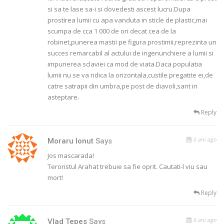
si sa te lase sa-i si dovedesti ascest lucru.Dupa
prostirea lumii cu apa vanduta in sticle de plastic,mai
scumpa de cca 1 000 de ori decat cea de la
robinet,punerea mastii pe figura prostimii,reprezinta un
succes remarcabil al actului de ingenunchiere a lumii si
impunerea sclaviei ca mod de viata.Daca populatia
lumii nu se va ridica la orizontala,custile pregatite ei,de
catre satrapii din umbra,pe post de diavoli,sant in
asteptare.
Reply
6 ani ago
Moraru Ionut
Says
Jos mascarada!
Teroristul Arahat trebuie sa fie oprit. Cautati-l viu sau
mort!
Reply
6 ani ago
Vlad Tepes
Says