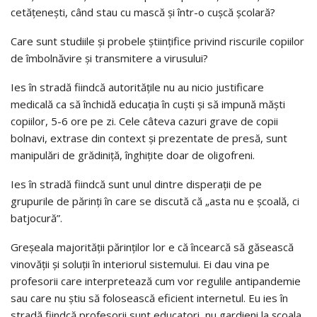
cetățenești, când stau cu mască și într-o cușcă școlară?
Care sunt studiile și probele științifice privind riscurile copiilor
de îmbolnăvire și transmitere a virusului?
Ies în stradă fiindcă autoritățile nu au nicio justificare
medicală ca să închidă educația în cuști și să impună măști
copiilor, 5-6 ore pe zi. Cele câteva cazuri grave de copii
bolnavi, extrase din context și prezentate de presă, sunt
manipulări de grădiniță, înghițite doar de oligofreni.
Ies în stradă fiindcă sunt unul dintre disperații de pe
grupurile de părinți în care se discută că „asta nu e școală, ci
batjocură”.
Greșeala majorității părinților lor e că încearcă să găsească
vinovății și soluții în interiorul sistemului. Ei dau vina pe
profesorii care interpretează cum vor regulile antipandemie
sau care nu știu să folosească eficient internetul. Eu ies în
stradă fiindcă profesorii sunt educatori, nu gardieni la școala