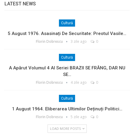
LATEST NEWS
Cultură
5 August 1976. Asasinați De Securitate: Preotul Vasile…
Florin Dobrescu
3 zile ago
0
Cultură
A Apărut Volumul 4 Al Seriei BRAZII SE FRÂNG, DAR NU
SE…
Florin Dobrescu
4 zile ago
0
Cultură
1 August 1964. Eliberarea Ultimilor Deținuți Politici…
Florin Dobrescu
5 zile ago
0
LOAD MORE POSTS