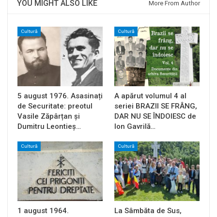
YOU MIGHT ALSO LIKE
More From Author
Cultură
Cultură
5 august 1976. Asasinați
A apărut volumul 4 al
de Securitate: preotul
seriei BRAZII SE FRÂNG,
Vasile Zăpârțan și
DAR NU SE ÎNDOIESC de
Dumitru Leontieș…
Ion Gavrilă…
Cultură
Cultură
1 august 1964.
La Sâmbăta de Sus,