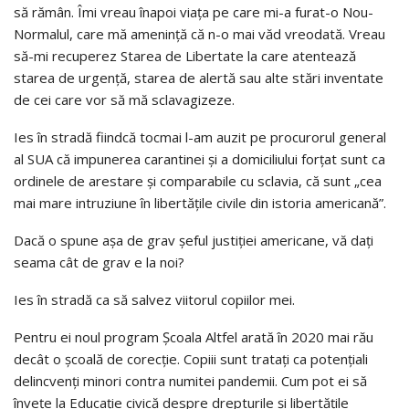
să rămân. Îmi vreau înapoi viața pe care mi-a furat-o Nou-
Normalul, care mă amenință că n-o mai văd vreodată. Vreau
să-mi recuperez Starea de Libertate la care atentează
starea de urgență, starea de alertă sau alte stări inventate
de cei care vor să mă sclavagizeze.
Ies în stradă fiindcă tocmai l-am auzit pe procurorul general
al SUA că impunerea carantinei și a domiciliului forțat sunt ca
ordinele de arestare și comparabile cu sclavia, că sunt „cea
mai mare intruziune în libertățile civile din istoria americană”.
Dacă o spune așa de grav șeful justiției americane, vă dați
seama cât de grav e la noi?
Ies în stradă ca să salvez viitorul copiilor mei.
Pentru ei noul program Școala Altfel arată în 2020 mai rău
decât o școală de corecție. Copiii sunt tratați ca potențiali
delincvenți minori contra numitei pandemii. Cum pot ei să
învețe la Educație civică despre drepturile și libertățile