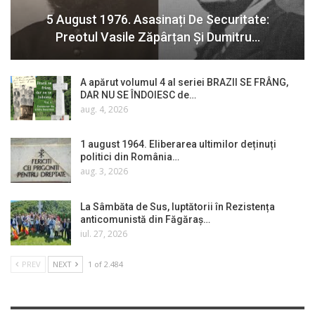
5 August 1976. Asasinați De Securitate:
Preotul Vasile Zăpârțan Și Dumitru…
A apărut volumul 4 al seriei BRAZII SE FRÂNG,
DAR NU SE ÎNDOIESC de…
aug. 4, 2026
1 august 1964. Eliberarea ultimilor deținuți
politici din România…
aug. 3, 2026
La Sâmbăta de Sus, luptătorii în Rezistența
anticomunistă din Făgăraș…
iul. 27, 2026
PREV
NEXT
1 of 2.484