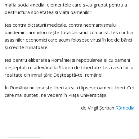
mafia social-media, elementele care s-au grupat pentru a
destructura societatea și viața oamenilor.
Ies contra dictaturii medicale, contra neomarxismului
pandemic care înlocuiește totalitarismul comunist. Ies contra
asasinilor economici care acum folosesc viruși în loc de bănci
și credite ruinătoare.
Ies pentru eliberarea României și repopularea ei cu oameni
deșteptați cu adevărat la Starea de Libertate. Ies ca să fac o
realitate din imnul țării: Deșteaptă-te, române!
În România nu lipsește libertatea, ci lipsesc oamenii liberi. Cei
care mai sunteți, ne vedem în Piața Universității!
de Virgil Șerban
R3media