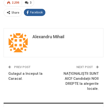
2.206
3
Share
Facebook
Alexandru Mihail
PREV POST
NEXT POST
Gulagul a început la
NAȚIONALIȘTII SUNT
Caracal.
AICI! Candidații NOII
DREPTE la alegerile
locale.