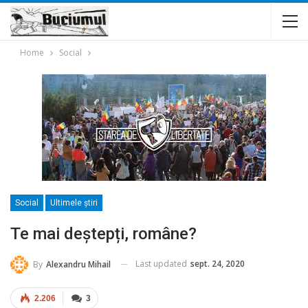
Home
Social
Social
Ultimele ştiri
Te mai deștepți, române?
Last updated
sept. 24, 2020
By
Alexandru Mihail
2.206
3