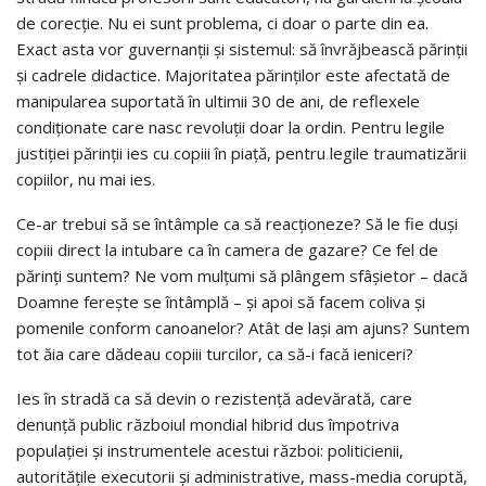
de corecție. Nu ei sunt problema, ci doar o parte din ea.
Exact asta vor guvernanții și sistemul: să învrăjbească părinții
și cadrele didactice. Majoritatea părinților este afectată de
manipularea suportată în ultimii 30 de ani, de reflexele
condiționate care nasc revoluții doar la ordin. Pentru legile
justiției părinții ies cu copiii în piață, pentru legile traumatizării
copiilor, nu mai ies.
Ce-ar trebui să se întâmple ca să reacționeze? Să le fie duși
copiii direct la intubare ca în camera de gazare? Ce fel de
părinți suntem? Ne vom mulțumi să plângem sfâșietor – dacă
Doamne ferește se întâmplă – și apoi să facem coliva și
pomenile conform canoanelor? Atât de lași am ajuns? Suntem
tot ăia care dădeau copiii turcilor, ca să-i facă ieniceri?
Ies în stradă ca să devin o rezistență adevărată, care
denunță public războiul mondial hibrid dus împotriva
populației și instrumentele acestui război: politicienii,
autoritățile executorii și administrative, mass-media coruptă,