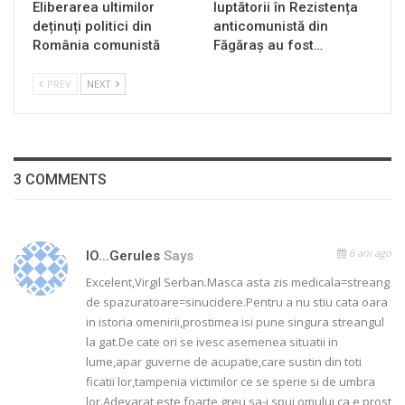
Eliberarea ultimilor
luptătorii în Rezistența
deținuți politici din
anticomunistă din
România comunistă
Făgăraș au fost…
PREV
NEXT
3 COMMENTS
6 ani ago
IO...gerules
Says
Excelent,Virgil Serban.Masca asta zis medicala=streang
de spazuratoare=sinucidere.Pentru a nu stiu cata oara
in istoria omenirii,prostimea isi pune singura streangul
la gat.De cate ori se ivesc asemenea situatii in
lume,apar guverne de acupatie,care sustin din toti
ficatii lor,tampenia victimilor ce se sperie si de umbra
lor.Adevarat,este foarte greu sa-i spui omului ca e prost