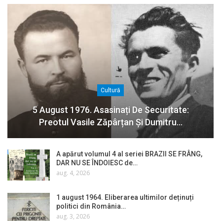
Cultură
5 August 1976. Asasinați De Securitate:
Preotul Vasile Zăpârțan Și Dumitru…
A apărut volumul 4 al seriei BRAZII SE FRÂNG,
DAR NU SE ÎNDOIESC de…
aug. 4, 2026
1 august 1964. Eliberarea ultimilor deținuți
politici din România…
aug. 3, 2026