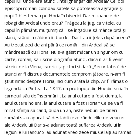
capul lui. Unde era atunci „intelighenția” din Ardeal? Cei doi
episcopi români colindau satele să potolească agitațiile și
popii îl blestemau pe Horia în biserici. Dar milioanele de
iobagi din Ardeal unde erau? Trăgeau la jug, ca vitele, cu
capul în pământ, mulțumiți că li se îngăduie să mânce pită și
slană, stând la căldură în bordei. Dar l-au înțeles după aceea?
Au trecut zeci de ani până ce românii din Ardeal să se
mândrească cu Horia. Nu s-a găsit măcar un singur om cu
carte, român, să-i scrie biografia atunci, dacă n-ar fi venit
streini de la Viena, istorici și pictori și dacă „Securitatea” de
atunci ar fi distrus documentele compromițătoare, n-am fi
știut nimic despre Horia, nici cum arăta la chip. Ar fi rămas o
legendă ca Pintea. La 1847, un protopop din Huedin scria în
carnetul său de însemnări: „La anul cutare a fost ciuma, la
anul cutare holera, la anul cutare a fost Horia.” Ce se va fi
mirat sfinția sa când, după un an, niște nebuni de tineri
români s-au apucat să destabilizeze rânduielile de veacuri
ale Ardealului! Dar s-a adunat toată suflarea Ardealului în
legiunile lui Iancu? S-au adunat vreo zece mii. Ceilalți au rămas