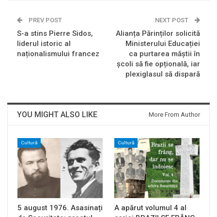
PREV POST
NEXT POST
S-a stins Pierre Sidos,
Alianța Părinților solicită
liderul istoric al
Ministerului Educației
naționalismului francez
ca purtarea măștii în
școli să fie opțională, iar
plexiglasul să dispară
YOU MIGHT ALSO LIKE
More From Author
Cultură
Cultură
5 august 1976. Asasinați
A apărut volumul 4 al