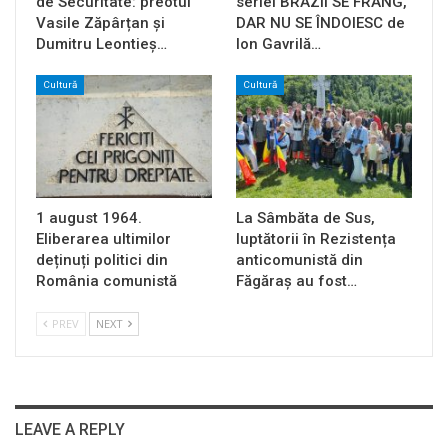
de Securitate: preotul
seriei BRAZII SE FRÂNG,
Vasile Zăpârțan și
DAR NU SE ÎNDOIESC de
Dumitru Leontieș…
Ion Gavrilă…
Cultură
Cultură
1 august 1964.
La Sâmbăta de Sus,
Eliberarea ultimilor
luptătorii în Rezistența
deținuți politici din
anticomunistă din
România comunistă
Făgăraș au fost…
PREV
NEXT
LEAVE A REPLY