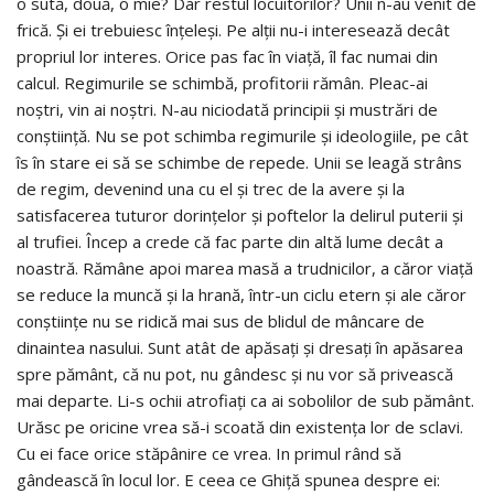
o sută, două, o mie? Dar restul locuitorilor? Unii n-au venit de
frică. Și ei trebuiesc înțeleși. Pe alții nu-i interesează decât
propriul lor interes. Orice pas fac în viață, îl fac numai din
calcul. Regimurile se schimbă, profitorii rămân. Pleac-ai
noștri, vin ai noștri. N-au niciodată principii și mustrări de
conștiință. Nu se pot schimba regimurile și ideologiile, pe cât
îs în stare ei să se schimbe de repede. Unii se leagă strâns
de regim, devenind una cu el și trec de la avere și la
satisfacerea tuturor dorințelor și poftelor la delirul puterii și
al trufiei. Încep a crede că fac parte din altă lume decât a
noastră. Rămâne apoi marea masă a trudnicilor, a căror viață
se reduce la muncă și la hrană, într-un ciclu etern și ale căror
conștiințe nu se ridică mai sus de blidul de mâncare de
dinaintea nasului. Sunt atât de apăsați și dresați în apăsarea
spre pământ, că nu pot, nu gândesc și nu vor să privească
mai departe. Li-s ochii atrofiați ca ai sobolilor de sub pământ.
Urăsc pe oricine vrea să-i scoată din existența lor de sclavi.
Cu ei face orice stăpânire ce vrea. In primul rând să
gândească în locul lor. E ceea ce Ghiță spunea despre ei: