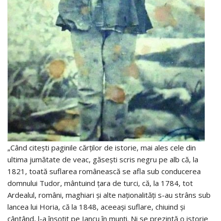
„Când citești paginile cărților de istorie, mai ales cele din
ultima jumătate de veac, găsești scris negru pe alb că, la
1821, toată suflarea românească se afla sub conducerea
domnului Tudor, mântuind țara de turci, că, la 1784, tot
Ardealul, români, maghiari și alte naționalități s-au strâns sub
lancea lui Horia, că la 1848, aceeași suflare, chiuind și
cântând, l-a însoțit pe Iancu în munți. Ni se prezintă o istorie