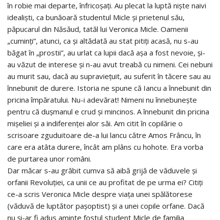
în robie mai departe, înfricoșați. Au plecat la luptă niște naivi
idealiști, ca bunăoară studentul Micle și prietenul său,
păpucarul din Năsăud, tatăl lui Veronica Micle. Oamenii
„cuminți”, atunci, ca și altădată au stat pitiți acasă, nu s-au
băgat în „prostii”, au urlat ca lupii dacă așa a fost nevoie, și-
au văzut de interese și n-au avut treabă cu nimeni. Cei nebuni
au murit sau, dacă au supraviețuit, au suferit în tăcere sau au
înnebunit de durere. Istoria ne spune că Iancu a înnebunit din
pricina împăratului. Nu-i adevărat! Nimeni nu înnebunește
pentru că dușmanul e crud și mincinos. A înnebunit din pricina
mișeliei și a indiferenței alor săi. Am citit în copilărie o
scrisoare zguduitoare de-a lui lancu către Amos Frâncu, în
care era atâta durere, încât am plâns cu hohote. Era vorba
de purtarea unor români.
Dar măcar s-au grăbit cumva să aibă grijă de văduvele și
orfanii Revoluției, ca unii ce au profitat de pe urma ei? Citiți
ce-a scris Veronica Micle despre viața unei spălătorese
(văduvă de luptător pașoptist) și a unei copile orfane. Dacă
nu și-ar fi adus aminte fostul student Micle de familia