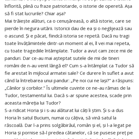
înflorită, plină cu fraze patriotarde, o istorie de operetă. Așa
să fi stat lucrurile? Chiar așa?
Mai trăiește alături, ca o cenușăreasă, o altă istorie, care se
pierde în negura uitării. Istoricii dau de ea și o neglijează sau
o ascund. Și e păcat, fiindcă istoria se repetă. Dacă nu tragi
toate învățămintele dintr-un moment al ei, îl vei mai repeta,
cu toate tragediile întâmplate. Tudor a avut cam zece mii de
panduri. Dar ce-au mai așteptat sutele de mii de tineri
români de n-au venit lângă el? Cum s-a întâmplat ca Tudor să
fie arestat în mijlocul armatei sale? Ce durere în suflet a avut
când la întrebarea unui pandur: „Pe noi cui ne lași?” a răspuns:
„Cânilor și corbilor.” Îs ultimele cuvinte ce ne-au rămas de la
Tudor, testamentul lui. Dacă s-ar spune acestea, scade prin
aceasta măreția lui Tudor?
S-a ridicat Horia și i s-au alăturat lui câți îi știm. Și s-a dus
Horia în satul Bucium, numai cu câțiva, să vină satul la
răscoală. Dar l-a prins solgăbirăul, român și el, și l-a legat pe
Horia și pornise să-l predea cătanelor, că se pusese preț pe