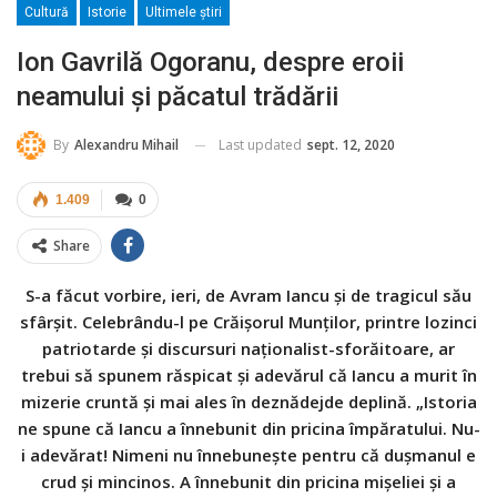
Cultură
Istorie
Ultimele ştiri
Ion Gavrilă Ogoranu, despre eroii
neamului și păcatul trădării
Last updated
sept. 12, 2020
By
Alexandru Mihail
1.409
0
Share
S-a făcut vorbire, ieri, de Avram Iancu și de tragicul său
sfârșit. Celebrându-l pe Crăișorul Munților, printre lozinci
patriotarde și discursuri naționalist-sforăitoare, ar
trebui să spunem răspicat și adevărul că Iancu a murit în
mizerie cruntă și mai ales în deznădejde deplină. „Istoria
ne spune că Iancu a înnebunit din pricina împăratului. Nu-
i adevărat! Nimeni nu înnebunește pentru că dușmanul e
crud și mincinos. A înnebunit din pricina mișeliei și a