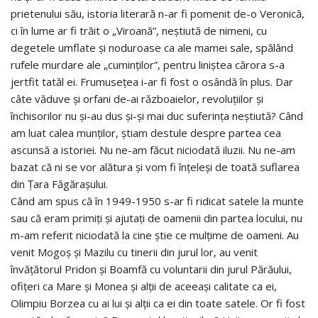
prietenului său, istoria literară n-ar fi pomenit de-o Veronică,
ci în lume ar fi trăit o „Viroană”, neștiută de nimeni, cu
degetele umflate și noduroase ca ale mamei sale, spălând
rufele murdare ale „cuminților”, pentru liniștea cărora s-a
jertfit tatăl ei. Frumusețea i-ar fi fost o osândă în plus. Dar
câte văduve și orfani de-ai războaielor, revoluțiilor și
închisorilor nu și-au dus și-și mai duc suferința neștiută? Când
am luat calea munților, știam destule despre partea cea
ascunsă a istoriei. Nu ne-am făcut niciodată iluzii. Nu ne-am
bazat că ni se vor alătura și vom fi înțeleși de toată suflarea
din Țara Făgărașului.
Când am spus că în 1949-1950 s-ar fi ridicat satele la munte
sau că eram primiți și ajutați de oamenii din partea locului, nu
m-am referit niciodată la cine știe ce mulțime de oameni. Au
venit Mogoș și Mazilu cu tinerii din jurul lor, au venit
învățătorul Pridon și Boamfă cu voluntarii din jurul Părăului,
ofițeri ca Mare și Monea și alții de aceeași calitate ca ei,
Olimpiu Borzea cu ai lui și alții ca ei din toate satele. Or fi fost