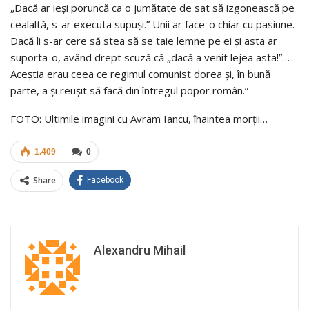
„Dacă ar ieși poruncă ca o jumătate de sat să izgonească pe
cealaltă, s-ar executa supuși.” Unii ar face-o chiar cu pasiune.
Dacă li s-ar cere să stea să se taie lemne pe ei și asta ar
suporta-o, având drept scuză că „dacă a venit lejea asta!”…
Aceștia erau ceea ce regimul comunist dorea și, în bună
parte, a și reușit să facă din întregul popor român.”
FOTO: Ultimile imagini cu Avram Iancu, înaintea morții…
1.409
0
Share
Facebook
Alexandru Mihail