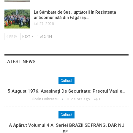
La Sâmbăta de Sus, luptătorii în Rezistența
anticomunistă din Făgăraș…
iul. 27, 2026
PREV
NEXT
1 of 2.484
LATEST NEWS
Cultură
5 August 1976. Asasinați De Securitate: Preotul Vasile…
Florin Dobrescu
20 de ore ago
0
Cultură
A Apărut Volumul 4 Al Seriei BRAZII SE FRÂNG, DAR NU
SE…