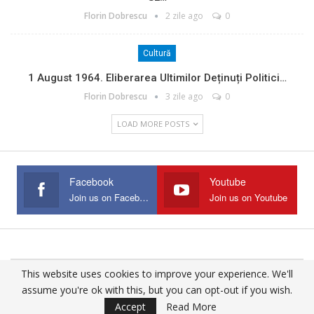
Florin Dobrescu
2 zile ago
0
Cultură
1 August 1964. Eliberarea Ultimilor Deținuți Politici…
Florin Dobrescu
3 zile ago
0
LOAD MORE POSTS
Facebook
Youtube
Join us on Facebook
Join us on Youtube
This website uses cookies to improve your experience. We'll
© 2025 - All Rights Reserved.
assume you're ok with this, but you can opt-out if you wish.
Website Design:
Buciumul
Accept
Read More