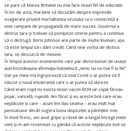
se pare că Marea Britanie nu mai face niciun fel de educație.
În loc de asta, mai bine să discutăm despre impresiile
exagerate privind mortalitatea virusului ca o consecință a
unei campanii de propagandă de mare succes. Guvernul a
distrus țara și trebuie să pompeze isterie pentru a continua
să o distrugă. Boris Johnson are parte de multe învinuiri, așa
că este timpul să-i dăm credit. Când vine vorba de distrus
țara, se descurcă de minune.
În timpul acestor evenimente care par distorsionat de uriașe
aud întotdeauna afirmația îndoielnică „nimic nu va mai fi la fel”.
Dar pe mine mă îngrijorează că noul Covid s-ar putea să fi
născut o nouă intoleranță care s-ar putea să dureze.
Când eram copil nu exista niciun vaccin ROR iar copiii făceau
pojar, varicelă, rujeolă. Am făcut și eu aceste boli care erau
neplăcute și care – acum îmi dau seama – erau mult mai
periculoase decât sugera buna dispoziție a părinților mei.
În mod firesc, am avut gripe și răceli de-a lungul întregii mele
vieți și m-am resemnat cu gândul că aceste neplăcute boli se