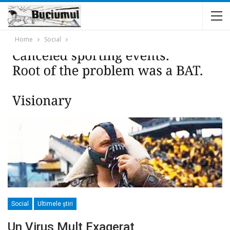
Home
Social
Social
Ultimele ştiri
Un Virus Mult Exagerat