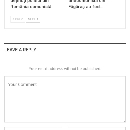
deținuți politici din
anticomunistă din
România comunistă
Făgăraș au fost…
PREV
NEXT
LEAVE A REPLY
Your email address will not be published.