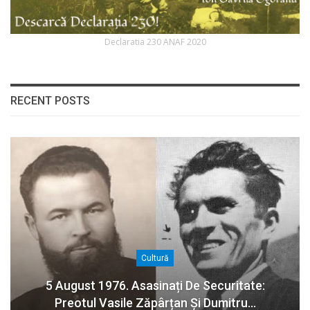
Declaratia 230 ANAF 2020
RECENT POSTS
Cultură
5 August 1976. Asasinați De Securitate:
Preotul Vasile Zăpârțan Și Dumitru…