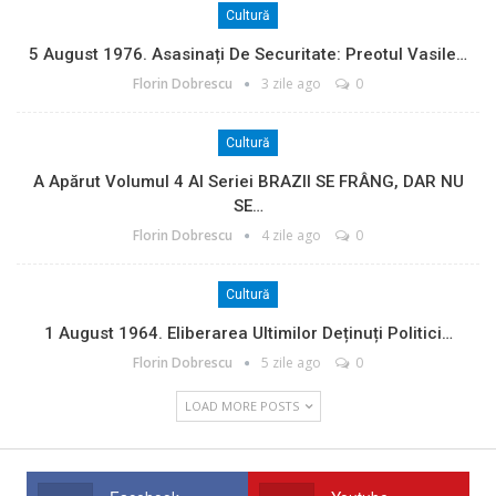
Cultură
5 August 1976. Asasinați De Securitate: Preotul Vasile…
Florin Dobrescu
3 zile ago
0
Cultură
A Apărut Volumul 4 Al Seriei BRAZII SE FRÂNG, DAR NU
SE…
Florin Dobrescu
4 zile ago
0
Cultură
1 August 1964. Eliberarea Ultimilor Deținuți Politici…
Florin Dobrescu
5 zile ago
0
LOAD MORE POSTS