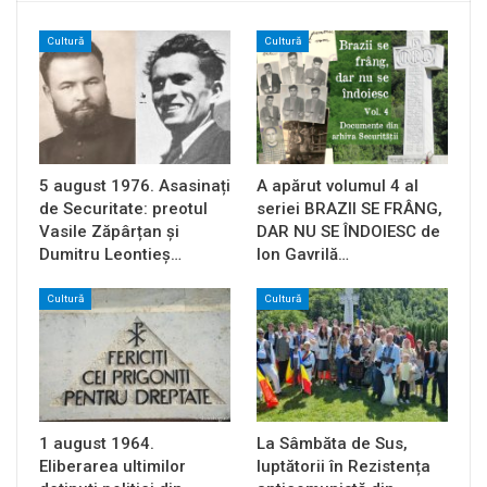
Cultură
Cultură
5 august 1976. Asasinați
A apărut volumul 4 al
de Securitate: preotul
seriei BRAZII SE FRÂNG,
Vasile Zăpârțan și
DAR NU SE ÎNDOIESC de
Dumitru Leontieș…
Ion Gavrilă…
Cultură
Cultură
1 august 1964.
La Sâmbăta de Sus,
Eliberarea ultimilor
luptătorii în Rezistența