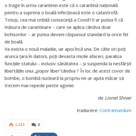
o trage în urma carantinei este că o carantină națională
pentru a suprima o boală infecțioasă este o catastrofă.
Totuși, cea mai oribilă consecință a Covid19 ar putea fi că
măsura de carantinare – care se aplica cândva doar
închisorilor – ar putea deveni răspunsul standard la orice fel
de boală.
Va exista o nouă maladie, iar apoi încă una. De câte ori poți
arunca țara în datorii, poți devasta micile afaceri, paraliza
funcțiile statului – inclusiv sănătatea – și suspenda la nesfârșit
libertățile unui „popor liber”cândva ? În loc de acest covor de
bombe, o bombă nucleară la propriu ne-ar ajuta măcar să
trecem mai repede peste agonie.
de
Lionel Shiver
traducere:
Contramundum
1.323
0