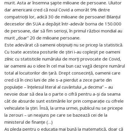
murit. Asta ar însemna șapte milioane de persoane. Uluitor
dar americanii cred că noul Covid a omorât 9% dintre
compatrioții lor, adică 30 de milioane de persoane! Bilanțul
deceselor din SUA a depășit într-adevăr borna de 150.000
de persoane, dar să fim serioși, în primul război mondial au
murit „doar” 20 de milioane persoane.
Este adevărat că oamenii obișnuiți nu se pricep la statistică.
Cu toate acestea posturile de știri i-au copleșit pe oameni
zilnic cu statisticile numărului de morți provocate de Covid,
iar oamenii au o idee în cel mai bun caz vagă despre numărul
total al locuitorilor din țară. Drept consecință, oamenii care
cred că în cinci luni de zile s-a pierdut a zece parte din
populație – înțelesul literal al cuvântului „a decima” – au
nevoie doar să dea la o parte o cifră pentru a-și da seama
cât de absurde sunt estimările lor prin comparație cu cifrele
vehiculate la știri. Însă, la urma urmei, publicul nu se pricepe
la zerouri – un neajuns pe care se bazează cei de la
ministerul de finanțe (…)
Aș pleda pentru o educația mai bună la matematică, doar că