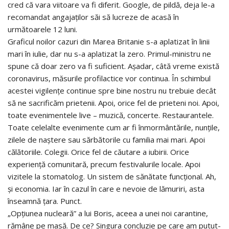
cred că vara viitoare va fi diferit. Google, de pildă, deja le-a
recomandat angajaților săi să lucreze de acasă în
următoarele 12 luni.
Graficul noilor cazuri din Marea Britanie s-a aplatizat în linii
mari în iulie, dar nu s-a aplatizat la zero. Primul-ministru ne
spune că doar zero va fi suficient. Așadar, câtă vreme există
coronavirus, măsurile profilactice vor continua. În schimbul
acestei vigilențe continue spre bine nostru nu trebuie decât
să ne sacrificăm prietenii. Apoi, orice fel de prieteni noi. Apoi,
toate evenimentele live – muzică, concerte. Restaurantele.
Toate celelalte evenimente cum ar fi înmormântările, nunțile,
zilele de naștere sau sărbătorile cu familia mai mari. Apoi
călătoriile. Colegii. Orice fel de căutare a iubirii. Orice
experiență comunitară, precum festivalurile locale. Apoi
vizitele la stomatolog. Un sistem de sănătate funcțional. Ah,
și economia. Iar în cazul în care e nevoie de lămuriri, asta
înseamnă țara. Punct.
„Opțiunea nucleară” a lui Boris, aceea a unei noi carantine,
rămâne pe masă. De ce? Singura concluzie pe care am putut-