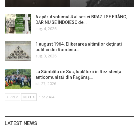
A apărut volumul 4 al seriei BRAZII SE FRÂNG,
DAR NU SE ÎNDOIESC de…
aug. 4, 2026
1 august 1964. Eliberarea ultimilor deținuți
politici din România…
aug. 3, 2026
La Sâmbăta de Sus, luptătorii în Rezistența
anticomunistă din Făgăraș…
iul. 27, 2026
PREV
NEXT
1 of 2.484
LATEST NEWS