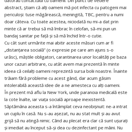
datorau contactului cu oamenii. Din punct de vedere
abstract, știam că alți oameni mă pot infecta cu patogeni mai
periculoși: tuse măgărească, meningită, TBC, pentru a numi
doar câteva. Cu toate acestea, niciodată nu mi-a dat prin
minte că ar trebui să mă îmbrac în celofan, să-mi pun un
bandaj sanitar pe față și să mă închid într-o cutie.
Cu cât sunt urmărite mai abitir aceste măsuri cum ar fi
„distanțarea socială” (o expresie pe care am ajuns s-o
urăsc), măștile obligatori, carantinarea unor localități pe baza
unor cazuri arbitrare, cu atât avem mai prezentă în minte
ideea că ceilalți oameni reprezintă sursa bolii noastre. Înainte
trăiam fără probleme cu acest gând, dar acum găsim
intolerabilă această idee de a ne amesteca cu alți oameni.
În prezent mă aflu la New York, unde paranoia medicală este
la cote înalte, iar viața socială aproape inexistentă.
Săptămâna aceasta s-a întâmplat ceva neobișnuit: ne-a intrat
un cuplu în casă. Nu s-au așezat, nu au stat mult și au avut
grijă să nu atingă nimic. Când au plecat era clar că sunt ușurați
și imediat au început să-și dea cu dezinfectant pe mâini. Nu