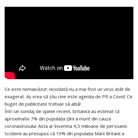
Ce este nemaivăzut: niciodată nu a mai fost un virus atât de
exagerat. Aș vrea să știu cine este agenția de PR a Covid. Ce
buget de publicitate trebuie să aibă!
Într-un sondaj de opinie recent, britanicii au estimat că
aproximativ 7% din populația țării a murit din cauza
coronavirusului. Asta ar însemna 4,5 milioane de persoane.
Scoțienii au presupus că 10% din populația Marii Britanii a