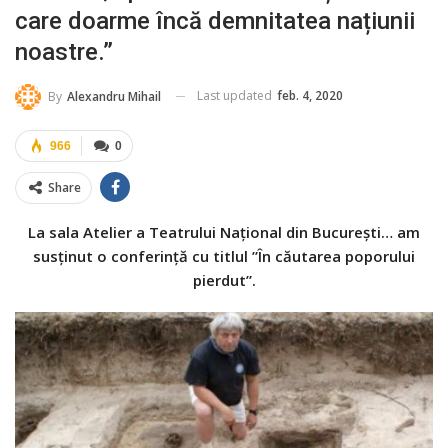
care doarme încă demnitatea națiunii
noastre.”
Last updated
feb. 4, 2020
By
Alexandru Mihail
966
0
Share
La sala Atelier a Teatrului Național din București… am
susținut o conferință cu titlul ”În căutarea poporului
pierdut”.