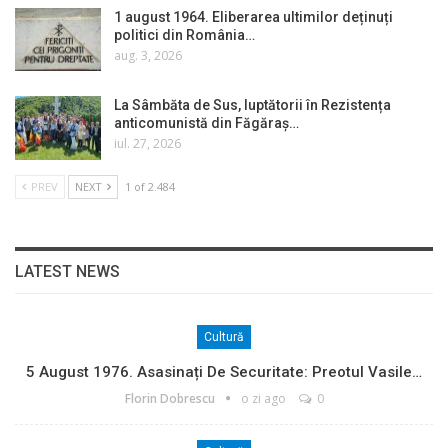
1 august 1964. Eliberarea ultimilor deținuți
politici din România…
aug. 3, 2026
La Sâmbăta de Sus, luptătorii în Rezistența
anticomunistă din Făgăraș…
iul. 27, 2026
PREV
NEXT
1 of 2.484
LATEST NEWS
Cultură
5 August 1976. Asasinați De Securitate: Preotul Vasile…
Florin Dobrescu
o zi ago
0