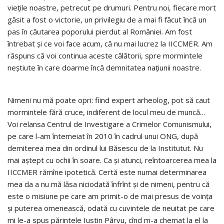
viețile noastre, petrecut pe drumuri. Pentru noi, fiecare mort
găsit a fost o victorie, un privilegiu de a mai fi făcut încă un
pas în căutarea poporului pierdut al României. Am fost
întrebat și ce voi face acum, că nu mai lucrez la IICCMER. Am
răspuns că voi continua aceste călătorii, spre mormintele
neștiute în care doarme încă demnitatea națiunii noastre.
Nimeni nu mă poate opri: fiind expert arheolog, pot să caut
mormintele fără cruce, indiferent de locul meu de muncă…
Voi relansa Centrul de Investigare a Crimelor Comunismului,
pe care l-am întemeiat în 2010 în cadrul unui ONG, după
demiterea mea din ordinul lui Băsescu de la Institutut. Nu
mai aștept cu ochii în soare. Ca și atunci, reîntoarcerea mea la
IICCMER rămîne ipotetică. Certă este numai determinarea
mea da a nu mă lăsa niciodată înfrînt și de nimeni, pentru că
este o misiune pe care am primit-o de mai presus de voința
și puterea omenească, odată cu cuvintele de neuitat pe care
mi le-a spus părintele Iustin Pârvu, cînd m-a chemat la el la