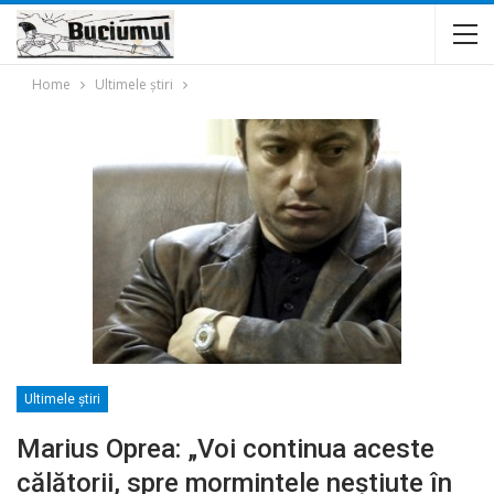
Home
Ultimele ştiri
Ultimele ştiri
Marius Oprea: „Voi continua aceste
călătorii, spre mormintele neștiute în