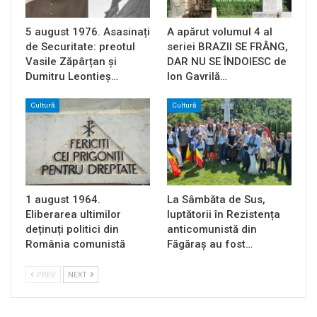
5 august 1976. Asasinați
A apărut volumul 4 al
de Securitate: preotul
seriei BRAZII SE FRÂNG,
Vasile Zăpârțan și
DAR NU SE ÎNDOIESC de
Dumitru Leontieș…
Ion Gavrilă…
Cultură
Cultură
1 august 1964.
La Sâmbăta de Sus,
Eliberarea ultimilor
luptătorii în Rezistența
deținuți politici din
anticomunistă din
România comunistă
Făgăraș au fost…
PREV
NEXT