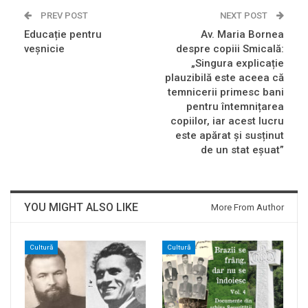
PREV POST
NEXT POST
Educație pentru
Av. Maria Bornea
veșnicie
despre copiii Smicală:
„Singura explicație
plauzibilă este aceea că
temnicerii primesc bani
pentru întemnițarea
copiilor, iar acest lucru
este apărat și susținut
de un stat eșuat”
YOU MIGHT ALSO LIKE
More From Author
Cultură
Cultură