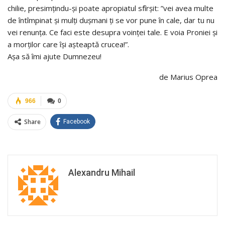
chilie, presimțindu-și poate apropiatul sfîrșit: ”vei avea multe
de întîmpinat și mulți dușmani ți se vor pune în cale, dar tu nu
vei renunța. Ce faci este desupra voinței tale. E voia Proniei și
a morților care își așteaptă crucea!”.
Așa să îmi ajute Dumnezeu!
de Marius Oprea
966
0
Share
Facebook
Alexandru Mihail