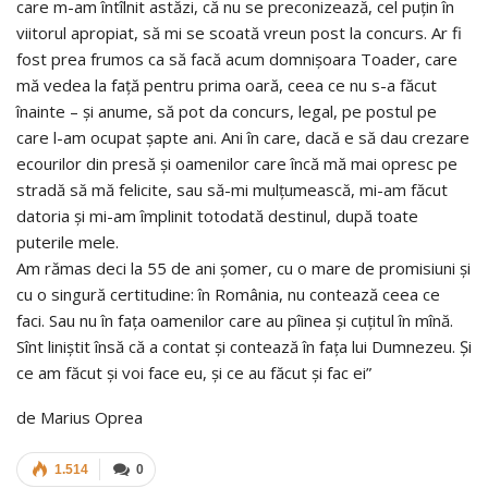
care m-am întîlnit astăzi, că nu se preconizează, cel puțin în
viitorul apropiat, să mi se scoată vreun post la concurs. Ar fi
fost prea frumos ca să facă acum domnișoara Toader, care
mă vedea la față pentru prima oară, ceea ce nu s-a făcut
înainte – și anume, să pot da concurs, legal, pe postul pe
care l-am ocupat șapte ani. Ani în care, dacă e să dau crezare
ecourilor din presă și oamenilor care încă mă mai opresc pe
stradă să mă felicite, sau să-mi mulțumească, mi-am făcut
datoria și mi-am împlinit totodată destinul, după toate
puterile mele.
Am rămas deci la 55 de ani șomer, cu o mare de promisiuni și
cu o singură certitudine: în România, nu contează ceea ce
faci. Sau nu în fața oamenilor care au pîinea și cuțitul în mînă.
Sînt liniștit însă că a contat și contează în fața lui Dumnezeu. Și
ce am făcut și voi face eu, și ce au făcut și fac ei”
de Marius Oprea
1.514
0