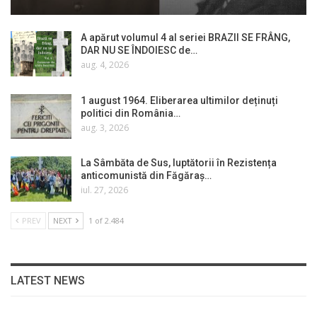
A apărut volumul 4 al seriei BRAZII SE FRÂNG,
DAR NU SE ÎNDOIESC de…
aug. 4, 2026
1 august 1964. Eliberarea ultimilor deținuți
politici din România…
aug. 3, 2026
La Sâmbăta de Sus, luptătorii în Rezistența
anticomunistă din Făgăraș…
iul. 27, 2026
PREV
NEXT
1 of 2.484
LATEST NEWS