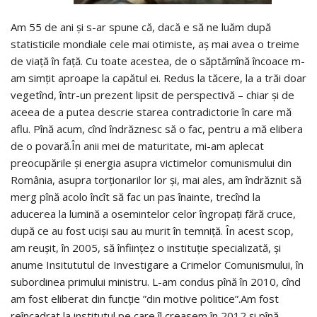
Am 55 de ani și s-ar spune că, dacă e să ne luăm după
statisticile mondiale cele mai otimiste, aș mai avea o treime
de viață în față. Cu toate acestea, de o săptămînă încoace m-
am simțit aproape la capătul ei. Redus la tăcere, la a trăi doar
vegetînd, într-un prezent lipsit de perspectivă – chiar și de
aceea de a putea descrie starea contradictorie în care mă
aflu. Pînă acum, cînd îndrăznesc să o fac, pentru a mă elibera
de o povară.În anii mei de maturitate, mi-am aplecat
preocupările și energia asupra victimelor comunismului din
România, asupra torționarilor lor și, mai ales, am îndrăznit să
merg pînă acolo încît să fac un pas înainte, trecînd la
aducerea la lumină a osemintelor celor îngropați fără cruce,
după ce au fost uciși sau au murit în temniță. În acest scop,
am reușit, în 2005, să înființez o instituție specializată, și
anume Insitututul de Investigare a Crimelor Comunismului, în
subordinea primului ministru. L-am condus pînă în 2010, cînd
am fost eliberat din funcție ”din motive politice”.Am fost
reîncadrat la institutul pe care îl creasem în 2012 și pînă