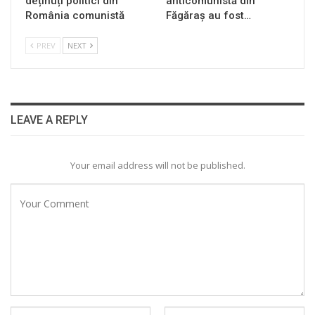
deținuți politici din
anticomunistă din
România comunistă
Făgăraș au fost…
PREV
NEXT
LEAVE A REPLY
Your email address will not be published.