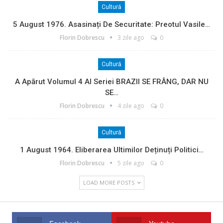
Cultură
5 August 1976. Asasinați De Securitate: Preotul Vasile…
Florin Dobrescu
3 zile ago
0
Cultură
A Apărut Volumul 4 Al Seriei BRAZII SE FRÂNG, DAR NU
SE…
Florin Dobrescu
4 zile ago
0
Cultură
1 August 1964. Eliberarea Ultimilor Deținuți Politici…
Florin Dobrescu
5 zile ago
0
LOAD MORE POSTS