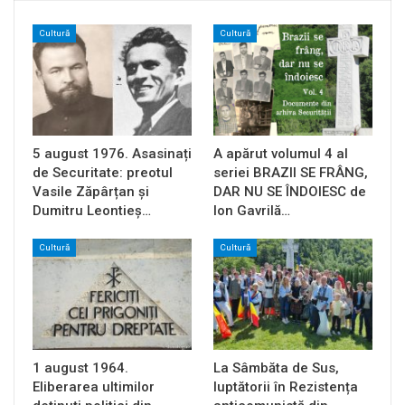
Cultură
Cultură
5 august 1976. Asasinați
A apărut volumul 4 al
de Securitate: preotul
seriei BRAZII SE FRÂNG,
Vasile Zăpârțan și
DAR NU SE ÎNDOIESC de
Dumitru Leontieș…
Ion Gavrilă…
Cultură
Cultură
1 august 1964.
La Sâmbăta de Sus,
Eliberarea ultimilor
luptătorii în Rezistența