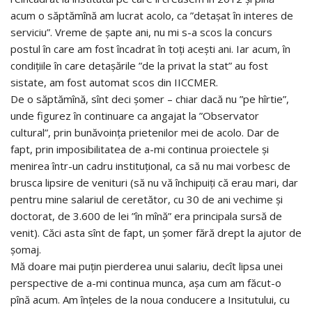
acum o săptămînă am lucrat acolo, ca ”detașat în interes de
serviciu”. Vreme de șapte ani, nu mi s-a scos la concurs
postul în care am fost încadrat în toți acești ani. Iar acum, în
condițiile în care detașările ”de la privat la stat” au fost
sistate, am fost automat scos din IICCMER.
De o săptămînă, sînt deci șomer – chiar dacă nu ”pe hîrtie”,
unde figurez în continuare ca angajat la ”Observator
cultural”, prin bunăvoința prietenilor mei de acolo. Dar de
fapt, prin imposibilitatea de a-mi continua proiectele și
menirea într-un cadru instituțional, ca să nu mai vorbesc de
brusca lipsire de venituri (să nu vă închipuiți că erau mari, dar
pentru mine salariul de ceretător, cu 30 de ani vechime și
doctorat, de 3.600 de lei ”în mînă” era principala sursă de
venit). Căci asta sînt de fapt, un șomer fără drept la ajutor de
șomaj.
Mă doare mai puțin pierderea unui salariu, decît lipsa unei
perspective de a-mi continua munca, așa cum am făcut-o
pînă acum. Am înțeles de la noua conducere a Insitutului, cu