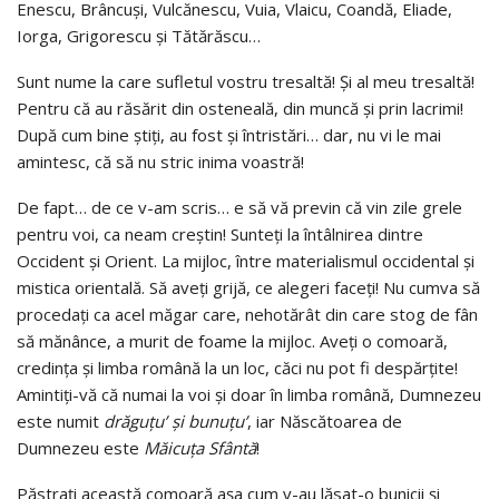
Enescu, Brâncuşi, Vulcănescu, Vuia, Vlaicu, Coandă, Eliade,
Iorga, Grigorescu și Tătărăscu…
Sunt nume la care sufletul vostru tresaltă! Și al meu tresaltă!
Pentru că au răsărit din osteneală, din muncă și prin lacrimi!
După cum bine știți, au fost și întristări… dar, nu vi le mai
amintesc, că să nu stric inima voastră!
De fapt… de ce v-am scris… e să vă previn că vin zile grele
pentru voi, ca neam creștin! Sunteți la întâlnirea dintre
Occident și Orient. La mijloc, între materialismul occidental și
mistica orientală. Să aveți grijă, ce alegeri faceți! Nu cumva să
procedați ca acel măgar care, nehotărât din care stog de fân
să mănânce, a murit de foame la mijloc. Aveți o comoară,
credința și limba română la un loc, căci nu pot fi despărțite!
Amintiți-vă că numai la voi și doar în limba română, Dumnezeu
este numit
drăguțu
’
și bunuțu’
, iar Născătoarea de
Dumnezeu este
Măicuța Sfântă
!
Păstrați această comoară așa cum v-au lăsat-o bunicii și