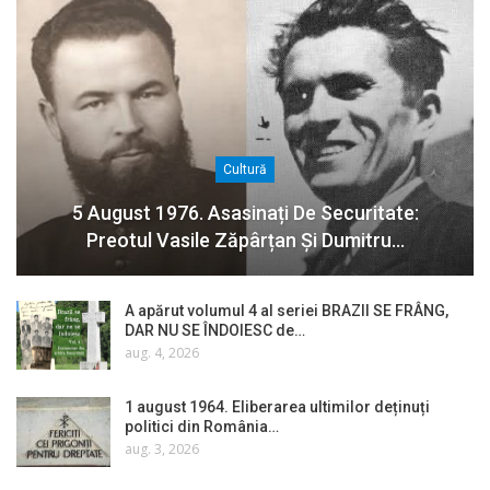
Cultură
5 August 1976. Asasinați De Securitate:
Preotul Vasile Zăpârțan Și Dumitru…
A apărut volumul 4 al seriei BRAZII SE FRÂNG,
DAR NU SE ÎNDOIESC de…
aug. 4, 2026
1 august 1964. Eliberarea ultimilor deținuți
politici din România…
aug. 3, 2026