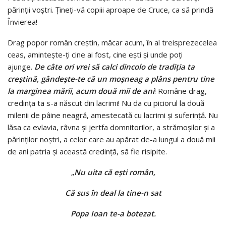
părinții voștri. Țineți-vă copiii aproape de Cruce, ca să prindă
Învierea!
Drag popor român creștin, măcar acum, în al treisprezecelea
ceas, amintește-ți cine ai fost, cine ești și unde poți
ajunge.
De câte ori vrei să calci dincolo de tradiția ta
creștină, gândește-te că un moșneag a plâns pentru tine
la marginea mării
,
acum două mii de ani
! Române drag,
credința ta s-a născut din lacrimi! Nu da cu piciorul la două
milenii de pâine neagră, amestecată cu lacrimi și suferință. Nu
lăsa ca evlavia, râvna şi jertfa domnitorilor, a strămoşilor şi a
părinţilor noştri, a celor care au apărat de-a lungul a două mii
de ani patria şi această credinţă, să fie risipite.
„
Nu uita că ești român,
Că sus în deal la tine-n sat
Popa Ioan te-a botezat.