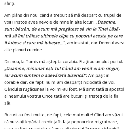
sfinți.
Am plâns din nou, când a trebuit să mă despart cu trupul de
voi! Hristos avea nevoie de mine în alte locuri. „
Doamne,
sunt bătrân, de acum mă pregătesc să vin la Tine! Lăsă-
mă să îmi trăiesc ultimele clipe cu poporul acesta pe care
îl iubesc și care mă iubește…
”, am insistat, dar Domnul avea
alte planuri cu mine.
Din nou, la Tomis mă aștepta corabia. Frații au umplut portul.
„
Doamne, minunat ești Tu! Când am venit eram singur,
iar acum suntem o adevărată Biserică!”
. Am pășit în
corabie dar, de fapt, nu m-am despărțit niciodată de voi.
Gândul și rugăciunea la voi mi-au fost. Mă simt tată și apostol
al neamului vostru! Orice tată are bucurii și tristeți de la fiii
săi.
Bucurii au fost multe, de fapt, cele mai multe! Când am văzut
că nu v-ați lepădat credința în fața popoarelor migratoare,
care au fost cu sutele, că nu v-ați pierdut în marea islamică,