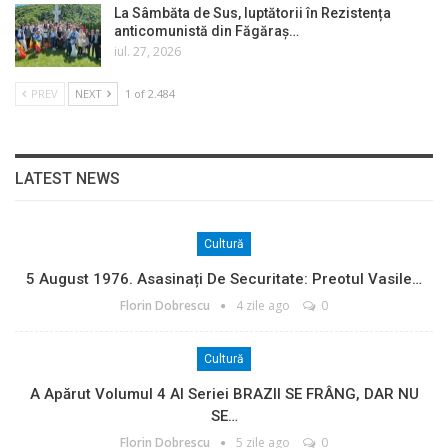
La Sâmbăta de Sus, luptătorii în Rezistența
anticomunistă din Făgăraș…
iul. 27, 2026
PREV
NEXT
1 of 2.484
LATEST NEWS
Cultură
5 August 1976. Asasinați De Securitate: Preotul Vasile…
Florin Dobrescu
4 zile ago
0
Cultură
A Apărut Volumul 4 Al Seriei BRAZII SE FRÂNG, DAR NU
SE…
Florin Dobrescu
5 zile ago
0