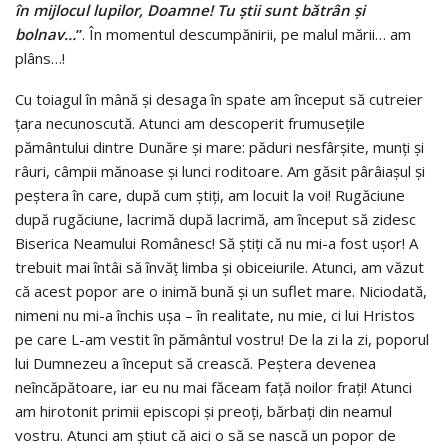
în mijlocul lupilor, Doamne! Tu știi sunt bătrân și
bolnav…
”
. În momentul descumpănirii, pe malul mării… am
plâns…!
Cu toiagul în mână și desaga în spate am început să cutreier
țara necunoscută. Atunci am descoperit frumusețile
pământului dintre Dunăre și mare: păduri nesfârșite, munți și
râuri, câmpii mănoase și lunci roditoare. Am găsit pârâiașul și
peștera în care, după cum știți, am locuit la voi! Rugăciune
după rugăciune, lacrimă după lacrimă, am început să zidesc
Biserica Neamului Românesc! Să știți că nu mi-a fost ușor! A
trebuit mai întâi să învăț limba și obiceiurile. Atunci, am văzut
că acest popor are o inimă bună și un suflet mare. Niciodată,
nimeni nu mi-a închis ușa – în realitate, nu mie, ci lui Hristos
pe care L-am vestit în pământul vostru! De la zi la zi, poporul
lui Dumnezeu a început să crească. Peștera devenea
neîncăpătoare, iar eu nu mai făceam față noilor frați! Atunci
am hirotonit primii episcopi și preoți, bărbați din neamul
vostru. Atunci am știut că aici o să se nască un popor de