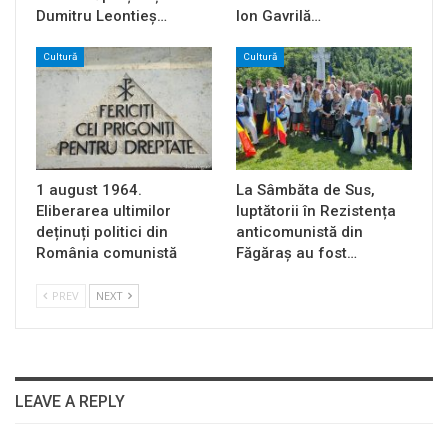
Dumitru Leontieș…
Ion Gavrilă…
Cultură
Cultură
1 august 1964.
La Sâmbăta de Sus,
Eliberarea ultimilor
luptătorii în Rezistența
deținuți politici din
anticomunistă din
România comunistă
Făgăraș au fost…
PREV
NEXT
LEAVE A REPLY