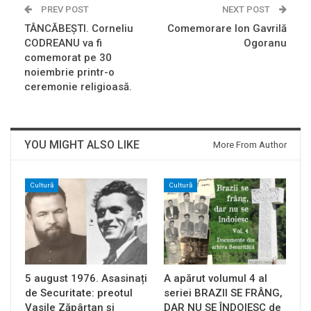
PREV POST
NEXT POST
TÂNCĂBEȘTI. Corneliu
Comemorare Ion Gavrilă
CODREANU va fi
Ogoranu
comemorat pe 30
noiembrie printr-o
ceremonie religioasă.
YOU MIGHT ALSO LIKE
More From Author
Cultură
Cultură
5 august 1976. Asasinați
A apărut volumul 4 al
de Securitate: preotul
seriei BRAZII SE FRÂNG,
Vasile Zăpârțan și
DAR NU SE ÎNDOIESC de