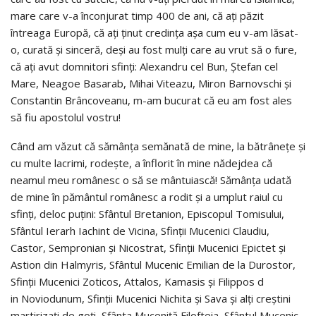
mare care v-a înconjurat timp 400 de ani, că ați păzit
întreaga Europă, că ați ținut credința așa cum eu v-am lăsat-
o, curată și sinceră, deși au fost mulți care au vrut să o fure,
că ați avut domnitori sfinți: Alexandru cel Bun, Ștefan cel
Mare, Neagoe Basarab, Mihai Viteazu, Miron Barnovschi și
Constantin Brâncoveanu, m-am bucurat că eu am fost ales
să fiu apostolul vostru!
Când am văzut că sămânța semănată de mine, la bătrânețe și
cu multe lacrimi, rodește, a înflorit în mine nădejdea că
neamul meu românesc o să se mântuiască! Sămânța udată
de mine în pământul românesc a rodit și a umplut raiul cu
sfinți, deloc puțini: Sfântul Bretanion, Episcopul Tomisului,
Sfântul Ierarh Iachint de Vicina, Sfinţii Mucenici Claudiu,
Castor, Sempronian şi Nicostrat, Sfinţii Mucenici Epictet şi
Astion din Halmyris, Sfântul Mucenic Emilian de la Durostor,
Sfinții Mucenici Zoticos, Attalos, Kamasis şi Filippos d
in Noviodunum, Sfinții Mucenici Nichita şi Sava şi alţi creştini
martirizaţi de goţi, Sfânta Muceniţă Filofteia, Sfântul Mucenic