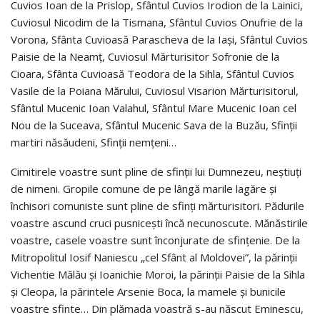
Cuvios Ioan de la Prislop, Sfântul Cuvios Irodion de la Lainici,
Cuviosul Nicodim de la Tismana, Sfântul Cuvios Onufrie de la
Vorona, Sfânta Cuvioasă Parascheva de la Iaşi, Sfântul Cuvios
Paisie de la Neamţ, Cuviosul Mărturisitor Sofronie de la
Cioara, Sfânta Cuvioasă Teodora de la Sihla, Sfântul Cuvios
Vasile de la Poiana Mărului, Cuviosul Visarion Mărturisitorul,
Sfântul Mucenic Ioan Valahul, Sfântul Mare Mucenic Ioan cel
Nou de la Suceava, Sfântul Mucenic Sava de la Buzău, Sfinții
martiri năsăudeni, Sfinții nemțeni…
Cimitirele voastre sunt pline de sfinții lui Dumnezeu, neștiuți
de nimeni. Gropile comune de pe lângă marile lagăre și
închisori comuniste sunt pline de sfinți mărturisitori. Pădurile
voastre ascund cruci pusnicești încă necunoscute. Mănăstirile
voastre, casele voastre sunt înconjurate de sfințenie. De la
Mitropolitul Iosif Naniescu „cel Sfânt al Moldovei”, la părinții
Vichentie Mălău și Ioanichie Moroi, la părinții Paisie de la Sihla
și Cleopa, la părintele Arsenie Boca, la mamele și bunicile
voastre sfinte… Din plămada voastră s-au născut Eminescu,