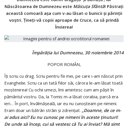
Născătoarea de Dumnezeu este
Măicuța Sfântă
! Păstrați
această comoară așa cum v-au lăsat-o bunicii și părinții
voștri. Țineți-vă copiii aproape de Cruce, ca să prindă
Învierea!
Împărăția lui Dumnezeu, 30 noiembrie 2014
POPOR ROMÂN,
Îţi scriu cu drag. Scriu pentru fiii mei, pe care i-am născut prin
Evanghelie. Scriu ca un tată fiilor săi, cărora le-am lăsat toată
moștenirea! Cu ochii umezi, îmi amintesc cum am pășit în
pământul vostru. Da, la Tomis m-a lăsat corabia, parcă era
ieri… În port, învălmășeală, iar eu nu cunoșteam pe nimeni.
Eram doar un bătrân străin și zdrențuit.
„Doamne, de ce m-
ai adus aici? Eu nu cunosc pe nimeni în aceste ținuturi!
De unde să încep, cui să vestesc că Tu ai înviat? Mă simt