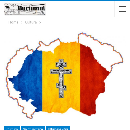
Home
Cultură
Cultură
Spiritualitate
Ultimele ştiri