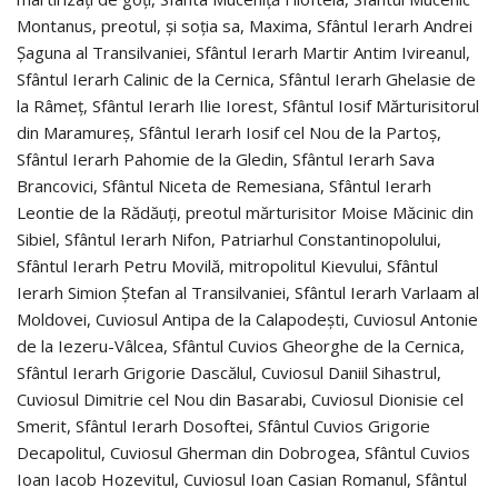
Montanus, preotul, şi soţia sa, Maxima, Sfântul Ierarh Andrei
Şaguna al Transilvaniei, Sfântul Ierarh Martir Antim Ivireanul,
Sfântul Ierarh Calinic de la Cernica, Sfântul Ierarh Ghelasie de
la Râmeţ, Sfântul Ierarh Ilie Iorest, Sfântul Iosif Mărturisitorul
din Maramureş, Sfântul Ierarh Iosif cel Nou de la Partoş,
Sfântul Ierarh Pahomie de la Gledin, Sfântul Ierarh Sava
Brancovici, Sfântul Niceta de Remesiana, Sfântul Ierarh
Leontie de la Rădăuţi, preotul mărturisitor Moise Măcinic din
Sibiel, Sfântul Ierarh Nifon, Patriarhul Constantinopolului,
Sfântul Ierarh Petru Movilă, mitropolitul Kievului, Sfântul
Ierarh Simion Ștefan al Transilvaniei, Sfântul Ierarh Varlaam al
Moldovei, Cuviosul Antipa de la Calapodeşti, Cuviosul Antonie
de la Iezeru-Vâlcea, Sfântul Cuvios Gheorghe de la Cernica,
Sfântul Ierarh Grigorie Dascălul, Cuviosul Daniil Sihastrul,
Cuviosul Dimitrie cel Nou din Basarabi, Cuviosul Dionisie cel
Smerit, Sfântul Ierarh Dosoftei, Sfântul Cuvios Grigorie
Decapolitul, Cuviosul Gherman din Dobrogea, Sfântul Cuvios
Ioan Iacob Hozevitul, Cuviosul Ioan Casian Romanul, Sfântul