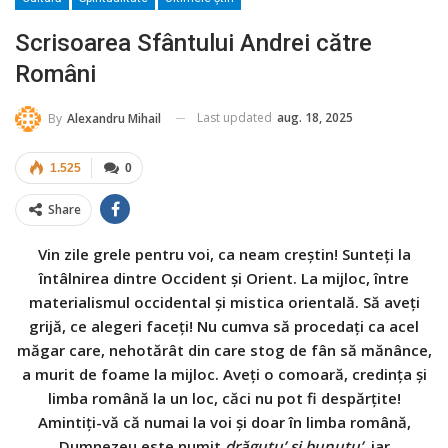
Scrisoarea Sfântului Andrei către
Români
Last updated
aug. 18, 2025
By
Alexandru Mihail
1.525
0
Share
Vin zile grele pentru voi, ca neam creștin! Sunteți la
întâlnirea dintre Occident și Orient. La mijloc, între
materialismul occidental și mistica orientală. Să aveți
grijă, ce alegeri faceți! Nu cumva să procedați ca acel
măgar care, nehotărât din care stog de fân să mănânce,
a murit de foame la mijloc. Aveți o comoară, credința și
limba română la un loc, căci nu pot fi despărțite!
Amintiți-vă că numai la voi și doar în limba română,
Dumnezeu este numit
drăguțu
’
și bunuțu’
, iar