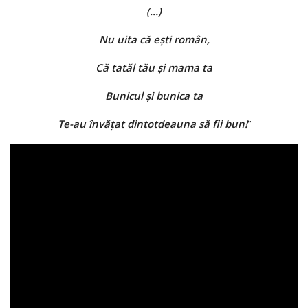
(…)
Nu uita că ești român,
Că tatăl tău și mama ta
Bunicul și bunica ta
Te-au învățat dintotdeauna să fii bun!
”