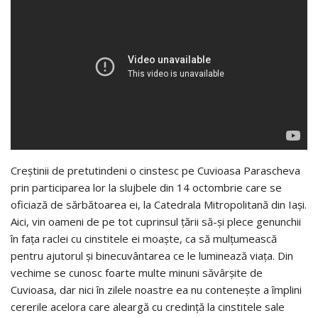
Creștinii de pretutindeni o ­cin­stesc pe Cuvioasa Parascheva
prin participarea lor la slujbele din 14 octombrie care se
oficiază de sărbătoarea ei, la Catedrala Mitropolitană din Iaşi.
Aici, vin oameni de pe tot cuprinsul țării să-și plece genunchii
în fața raclei cu cinstitele ei moaște, ca să mulțumească
pentru ajutorul și binecuvântarea ce le luminează viața. Din
vechime se cunosc foarte multe minuni săvârșite de
Cuvioasa, dar nici în zilele noastre ea nu contenește a împlini
cererile acelora care aleargă cu credință la cinstitele sale