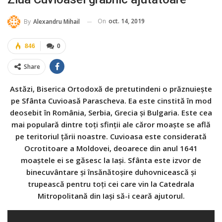
On
oct. 14, 2019
By
Alexandru Mihail
846
0
Share
Astăzi, Biserica Ortodoxă de pretutindeni o prăznuiește
pe Sfânta Cuvioasă Parascheva. Ea este cinstită în mod
deosebit în România, Serbia, Grecia și Bulgaria. Este cea
mai populară dintre toți sfinții ale căror moaște se află
pe teritoriul ţării noastre. Cuvioasa este considerată
Ocrotitoare a Moldovei, deoarece din anul 1641
moaștele ei se găsesc la Iași. Sfânta este izvor de
binecuvântare și însănătoșire duhovnicească și
trupească pentru toţi cei care vin la Catedrala
Mitropolitană din Iaşi să-i ceară ajutorul.