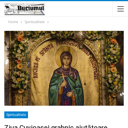
Home
Spiritualitate
Spiritualitate
Ziua Cuvioasei grabnic ajutătoare