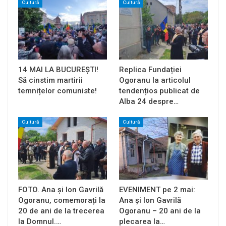
Cultură
Cultură
14 MAI LA BUCUREȘTI!
Replica Fundației
Să cinstim martirii
Ogoranu la articolul
temnițelor comuniste!
tendențios publicat de
Alba 24 despre…
Cultură
Cultură
FOTO. Ana și Ion Gavrilă
EVENIMENT pe 2 mai:
Ogoranu, comemorați la
Ana și Ion Gavrilă
20 de ani de la trecerea
Ogoranu – 20 ani de la
la Domnul.…
plecarea la…