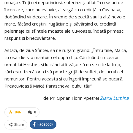
moaşte. Toți cei neputincioși, suferinzi şi aflaţi ­­în ceasuri de
încercare, care au evlavie, aleargă cu credință la Cuvioasa,
dobândind vindecare. În vreme de secetă sau la altă nevoie
mare, făcând creștinii rugăciune și săvârşind cu credinţă
pelerinaje cu sfintele moaște ale Cuvioasei, îndată primesc
răspuns şi binecuvântare.
Astăzi, de ziua Sfintei, să ne rugăm grăind: „Întru tine, Maică,
cu osârdie s-a mântuit cel după chip. Căci luând crucea ai
urmat lui Hristos, și lucrând ai învățat să nu se uite la trup,
căci este trecător, ci să poarte grijă de suflet, de lucrul cel
nemuritor. Pentru aceasta și cu îngerii împreună se bucură,
Preacuvioasă Maică Parascheva, duhul tău”.
de Pr. Ciprian Florin Apetrei
Ziarul Lumina
846
0
Share
Facebook