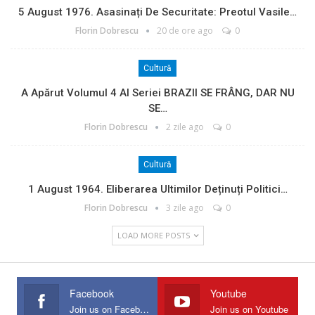
5 August 1976. Asasinați De Securitate: Preotul Vasile…
Florin Dobrescu
20 de ore ago
0
Cultură
A Apărut Volumul 4 Al Seriei BRAZII SE FRÂNG, DAR NU
SE…
Florin Dobrescu
2 zile ago
0
Cultură
1 August 1964. Eliberarea Ultimilor Deținuți Politici…
Florin Dobrescu
3 zile ago
0
LOAD MORE POSTS
Facebook
Youtube
Join us on Facebook
Join us on Youtube