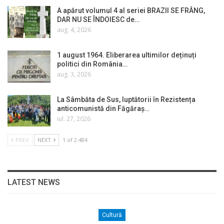
A apărut volumul 4 al seriei BRAZII SE FRÂNG,
DAR NU SE ÎNDOIESC de…
aug. 4, 2026
1 august 1964. Eliberarea ultimilor deținuți
politici din România…
aug. 3, 2026
La Sâmbăta de Sus, luptătorii în Rezistența
anticomunistă din Făgăraș…
iul. 27, 2026
PREV
NEXT
1 of 2.484
LATEST NEWS
Cultură