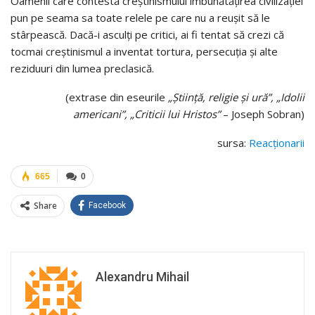
Oamenii care contestă creștinismului îmbunătățirea civilizației
pun pe seama sa toate relele pe care nu a reușit să le
stârpească. Dacă-i asculți pe critici, ai fi tentat să crezi că
tocmai creștinismul a inventat tortura, persecuția și alte
reziduuri din lumea preclasică.
(extrase din eseurile
„Știință, religie și ură”, „Idolii
americani”, „Criticii lui Hristos”
– Joseph Sobran)
sursa:
Reacționarii
665
0
Share
Facebook
Alexandru Mihail