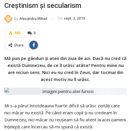
Creștinism și secularism
On
sept. 3, 2019
By
Alexandru Mihail
665
0
Share
Mă pun pe gânduri și ateii din ziua de azi. Dacă nu cred că
există Dumnezeu, de ce îl urăsc atâta? Pentru mine nu
are niciun sens. Nici eu nu cred în Zeus, dar tocmai din
acest motiv nu îl urăsc.
Mi s-a părut întotdeauna foarte dificil să urăsc zeități care
nici măcar nu există. Pe când eram copil și nu credeam în
Dumnezeu, nici măcar nu reușeam să fiu atent la acei oameni
înțelepți care încercau să-mi spună că există.