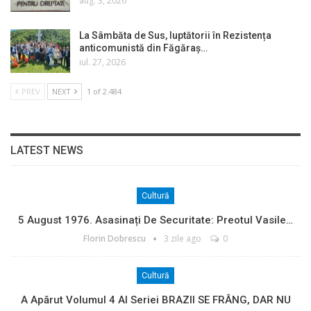
aug. 3, 2026
La Sâmbăta de Sus, luptătorii în Rezistența
anticomunistă din Făgăraș…
iul. 27, 2026
PREV
NEXT
1 of 2.484
LATEST NEWS
Cultură
5 August 1976. Asasinați De Securitate: Preotul Vasile…
Florin Dobrescu
3 zile ago
0
Cultură
A Apărut Volumul 4 Al Seriei BRAZII SE FRÂNG, DAR NU