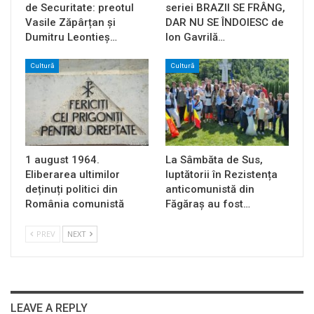
de Securitate: preotul
seriei BRAZII SE FRÂNG,
Vasile Zăpârțan și
DAR NU SE ÎNDOIESC de
Dumitru Leontieș…
Ion Gavrilă…
Cultură
Cultură
1 august 1964.
La Sâmbăta de Sus,
Eliberarea ultimilor
luptătorii în Rezistența
deținuți politici din
anticomunistă din
România comunistă
Făgăraș au fost…
PREV
NEXT
LEAVE A REPLY