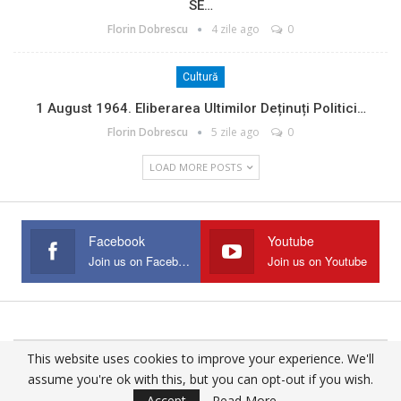
SE…
Florin Dobrescu
4 zile ago
0
Cultură
1 August 1964. Eliberarea Ultimilor Deținuți Politici…
Florin Dobrescu
5 zile ago
0
LOAD MORE POSTS
Facebook
Youtube
Join us on Facebook
Join us on Youtube
This website uses cookies to improve your experience. We'll
© 2025 - All Rights Reserved.
assume you're ok with this, but you can opt-out if you wish.
Website Design:
Buciumul
Accept
Read More