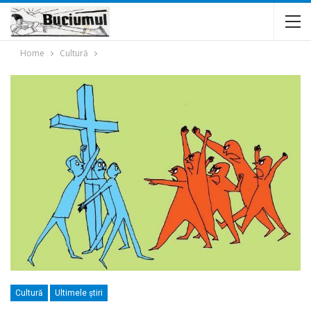
Home
Cultură
Cultură
Ultimele ştiri