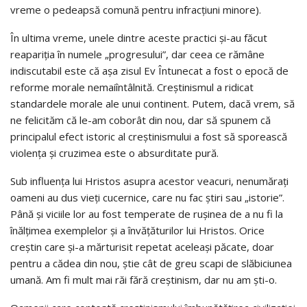
vreme o pedeapsă comună pentru infracțiuni minore).
În ultima vreme, unele dintre aceste practici și-au făcut
reapariția în numele „progresului”, dar ceea ce rămâne
indiscutabil este că așa zisul Ev Întunecat a fost o epocă de
reforme morale nemaiîntâlnită. Creștinismul a ridicat
standardele morale ale unui continent. Putem, dacă vrem, să
ne felicităm că le-am coborât din nou, dar să spunem că
principalul efect istoric al creștinismului a fost să sporească
violența și cruzimea este o absurditate pură.
Sub influența lui Hristos asupra acestor veacuri, nenumărați
oameni au dus vieți cucernice, care nu fac știri sau „istorie”.
Până și viciile lor au fost temperate de rușinea de a nu fi la
înălțimea exemplelor și a învățăturilor lui Hristos. Orice
creștin care și-a mărturisit repetat aceleași păcate, doar
pentru a cădea din nou, știe cât de greu scapi de slăbiciunea
umană. Am fi mult mai răi fără creștinism, dar nu am ști-o.