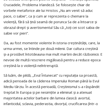
Cruciadele, Problema Irlandeză. Se folosește chiar de
vorbele metaforice ale lui Hristos „Nu am venit să aduc
pace, ci sabie”, ca și cum ar reprezenta o chemare la
violență, fără să țină seamă de porunca Sa de a întoarce și
obrazul drept și avertismentul Său că „toți cei scot sabia de
sabie vor pieri”.
Da, au fost momente violente în istoria creștinătății, care, la
urma urmei, se întinde pe două milenii. Dar cultura creștină
și-a proslăvit întotdeauna mai mult martirii decât războinicii. E
nevoie de multă rescriere migăloasă pentru a reduce epoca
creștină la o violență neîntreruptă.
Să luăm, de pildă, „Evul Întunecat” cu reputația sa proastă,
adică perioada de la căderea Imperiului Roman până la Evul
Mediu târziu. În acestă perioadă, Creștinismul s-a răspândit
treptat în Europa și pe nesimțite a eliminat și a atenuat
majoritatea actelor barbare din lumea clasică: avortul,
infanticidul, sclavia, pederastia, divorțul, crucificarea (într-o