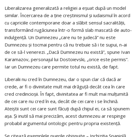
Liberalizarea generalizată a religiei a eșuat după un model
similar. Încercarea de a ține creștinismul și iudaismul în acord
cu capriciile contemporane doar a slăbit sensul sacralității,
transformând rugăciunea într-o formă slab mascată de auto-
indulgență. Un Dumnezeu „care nu te judecă” nu este
Dumnezeu și tocmai pentru că nu trebuie să i te supui, n-ai
de ce să-l venerezi. „Dacă Dumnezeu nu există”, spune Ivan
Karamazov, personajul lui Dostoievski, „orice este permis”.
Iar un Dumnezeu care permite totul nu există, de fapt.
Liberalii nu cred în Dumnezeu, dar o spun clar că dacă ar
crede, ar fi o divinitate mult mai drăguță decât cea în care
cred credincioșii. În fapt, divinitatea ar fi mult mai mulțumită
de cei care nu cred în ea, decât de cei care i se închină.
Ateiștii sunt cei care sunt făcuți după chipul ei, ca să spunem
așa. Și inutil să mai precizăm, acest dumnezeu ar respinge
probabil argumentul ontologic pentru propria existență.
Se citează exemplele puerile obișnuite – Inchiziția Spaniolă,