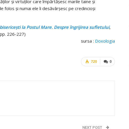
ăţilor şi virtuţilor care împărtăşesc marile taine şi
e folos şi numai ele îi desăvârşesc pe credincioşi
isericești la Postul Mare. Despre îngrijirea sufletului
,
 pp. 226-227)
sursa :
Doxologia
720
0
NEXT POST