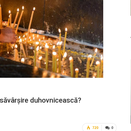
desăvârșire duhovnicească?
720
0