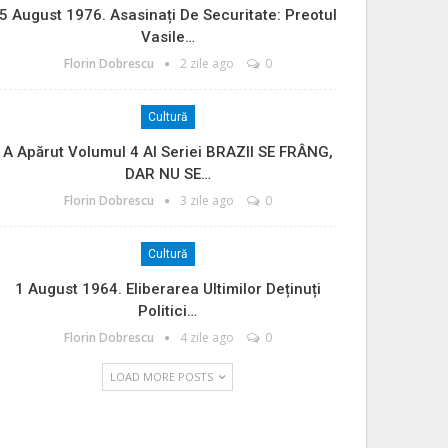
5 August 1976. Asasinați De Securitate: Preotul
Vasile…
Florin Dobrescu
2 zile ago
0
Cultură
A Apărut Volumul 4 Al Seriei BRAZII SE FRÂNG,
DAR NU SE…
Florin Dobrescu
3 zile ago
0
Cultură
1 August 1964. Eliberarea Ultimilor Deținuți
Politici…
Florin Dobrescu
4 zile ago
0
LOAD MORE POSTS