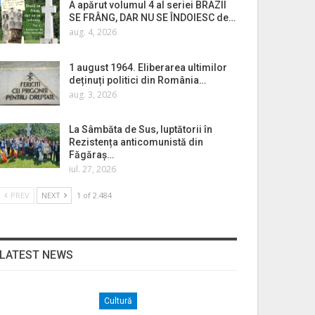
A apărut volumul 4 al seriei BRAZII
SE FRÂNG, DAR NU SE ÎNDOIESC de…
aug. 4, 2026
1 august 1964. Eliberarea ultimilor
deținuți politici din România…
aug. 3, 2026
La Sâmbăta de Sus, luptătorii în
Rezistența anticomunistă din
Făgăraș…
iul. 27, 2026
PREV
NEXT
1 of 2.484
LATEST NEWS
Cultură