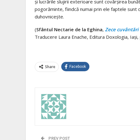
şi lucrările slujirii exterioare sunt covârşirea bunăt
pogorăminte, fiindcă numai prin ele faptele sunt d
duhovniceşte.
(
Sfântul Nectarie de la Eghina
,
Zece cuvântări b
Traducere Laura Enache, Editura Doxologia, Iași,
Share
Facebook
PREV POST