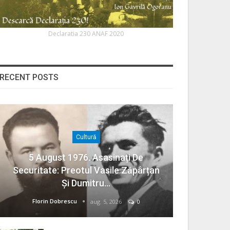
Declaratia 230 ANAF 2020
RECENT POSTS
Cultură
5 August 1976. Asasinați De
Securitate: Preotul Vasile Zăpârțan
Și Dumitru…
Florin Dobrescu
aug. 5, 2026
0