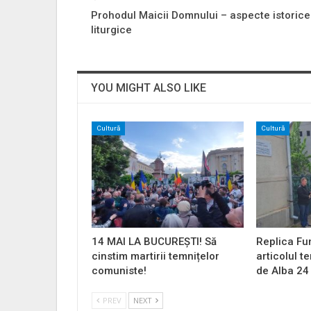
Prohodul Maicii Domnului – aspecte istorice
liturgice
YOU MIGHT ALSO LIKE
Cultură
Cultură
14 MAI LA BUCUREȘTI! Să
Replica Fu
cinstim martirii temnițelor
articolul t
comuniste!
de Alba 24
PREV
NEXT