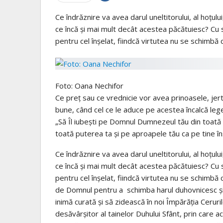
Ce îndrăznire va avea darul uneltitorului, al hoţului
ce încă şi mai mult decât acestea păcătuiesc? Cu s
pentru cel înşelat, fiindcă virtutea nu se schimbă c
Foto: Oana Nechifor
Ce preţ sau ce vrednicie vor avea prinoasele, jertf
bune, când cel ce le aduce pe acestea încalcă leg
„Să Îl iubeşti pe Domnul Dumnezeul tău din toată ini
toată puterea ta şi pe aproapele tău ca pe tine îns
Ce îndrăznire va avea darul uneltitorului, al hoţului
ce încă şi mai mult decât acestea păcătuiesc? Cu s
pentru cel înşelat, fiindcă virtutea nu se schimbă 
de Domnul pentru a schimba harul duhovnicesc şi v
inimă curată şi să zidească în noi Împărăţia Cerurilo
desăvârşitor al tainelor Duhului Sfânt, prin care ace