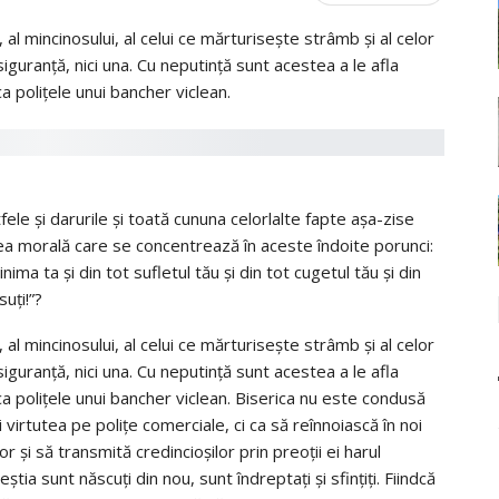
, al mincinosului, al celui ce mărturiseşte strâmb şi al celor
iguranţă, nici una. Cu neputinţă sunt acestea a le afla
a poliţele unui bancher viclean.
ele şi darurile şi toată cununa celorlalte fapte aşa-zise
ea morală care se concentrează în aceste îndoite porunci:
ma ta şi din tot sufletul tău şi din tot cugetul tău şi din
uţi!”?
, al mincinosului, al celui ce mărturiseşte strâmb şi al celor
iguranţă, nici una. Cu neputinţă sunt acestea a le afla
ca poliţele unui bancher viclean. Biserica nu este condusă
irtutea pe poliţe comerciale, ci ca să reînnoiască în noi
r şi să transmită credincioşilor prin preoţii ei harul
ştia sunt născuţi din nou, sunt îndreptaţi şi sfinţiţi. Fiindcă