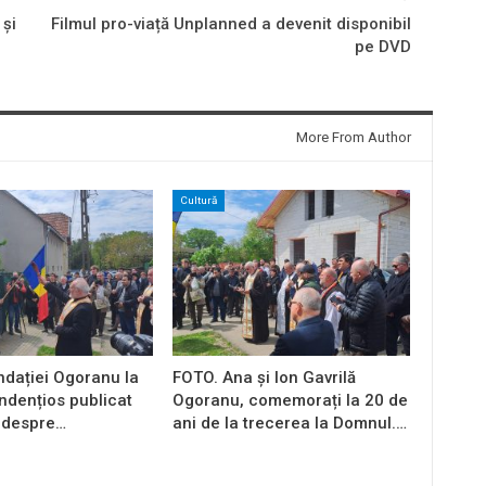
 și
Filmul pro-viață Unplanned a devenit disponibil
pe DVD
More From Author
Cultură
ndației Ogoranu la
FOTO. Ana și Ion Gavrilă
endențios publicat
Ogoranu, comemorați la 20 de
 despre…
ani de la trecerea la Domnul.…