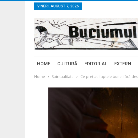
VINERI, AUGUST 7, 2026
HOME
CULTURĂ
EDITORIAL
EXTERN
Home
Spiritualitate
Ce preț au faptele bune, fără de