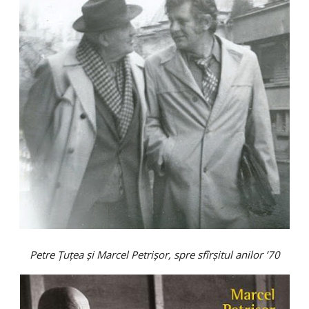
Petre Țuțea și Marcel Petrișor, spre sfîrșitul anilor ’70