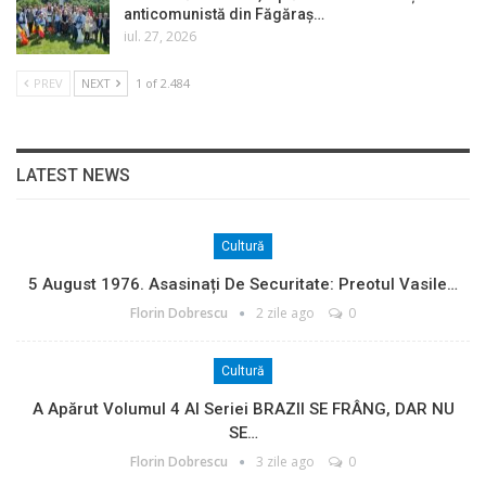
anticomunistă din Făgăraș…
iul. 27, 2026
PREV
NEXT
1 of 2.484
LATEST NEWS
Cultură
5 August 1976. Asasinați De Securitate: Preotul Vasile…
Florin Dobrescu
2 zile ago
0
Cultură
A Apărut Volumul 4 Al Seriei BRAZII SE FRÂNG, DAR NU
SE…
Florin Dobrescu
3 zile ago
0