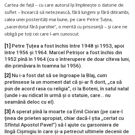
Cartea de față – cu care autorul își împlinește o datorie de
suflet – încearcă să netezească, fără lungimi și fără ditirambi,
calea unei posterități mai bune, pe care Petre Țuțea,
„sacerdotul fără parohie”, o merită cu prisosință – și care ne
obligă pe toți cei care l-am cunoscut.
[1]
Petre Țuțea a fost închis între 1948 și 1953, apoi
între 1956 și 1964. Marcel Petrișor a fost închis din
1952 pînă în 1964 (cu o întrerupere de doar cîteva luni,
din primăvara în toamna lui 1956).
[2]
Nu i-a fost dat să se îngroape la Blaj, cum
pretinsese la un moment dat că și-ar fi dorit, „ca să
pun de acord rasa cu religia”, ci la Boteni, în satul natal
(unde i-au ridicat în urmă și o statuie, care… nu
seamănă deloc cu el).
[3]
A sperat pînă la moarte ca Emil Cioran (pe care-l
ţinea de prieten apropiat, chiar dacă-l ştia „certat cu
Sfîntul Apostol Pavel”) să-l ajute cu garsoniera de
lîngă Cişmigiu în care şi-a petrecut ultimele decenii de