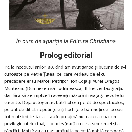
În curs de apariție la Editura Christiana
Prolog editorial
Pe la începutul anilor ’80, cînd am avut șansa și bucuria de a-l
cunoaște pe Petre Țuțea, cei care vedeau de el cu
precădere erau Marcel Petrișor, Ion Coja și Aurel-Dragoș
Munteanu (Dumnezeu să-l odihnească). Îl frecventau și alții,
dar fără să se implice în aceeași măsură în viața și nevoile lui
curente. Deja octogenar, bătrînul era pe cît de spectaculos,
pe atît de dificil: neputințele și hachițele bătrîneții se făceau
tot mai simțite, iar a-i sta în preajmă nu mai era doar un
privilegiu intelectual, ci o adevărată cruce a smereniei și a
răbdării. Mai tîrziu au pus umărul la această nobilă corvoadă –