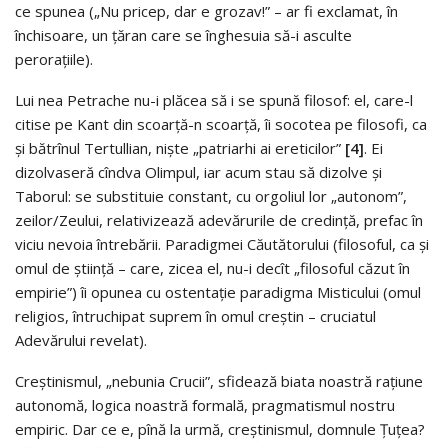
ce spunea („Nu pricep, dar e grozav!” – ar fi exclamat, în
închisoare, un ţăran care se înghesuia să-i asculte
peroraţiile).
Lui nea Petrache nu-i plăcea să i se spună filosof: el, care-l
citise pe Kant din scoarţă-n scoarţă, îi socotea pe filosofi, ca
şi bătrînul Tertullian, nişte „patriarhi ai ereticilor”
[4]
. Ei
dizolvaseră cîndva Olimpul, iar acum stau să dizolve şi
Taborul: se substituie constant, cu orgoliul lor „autonom”,
zeilor/Zeului, relativizează adevărurile de credinţă, prefac în
viciu nevoia întrebării. Paradigmei Căutătorului (filosoful, ca şi
omul de ştiinţă – care, zicea el, nu-i decît „filosoful căzut în
empirie”) îi opunea cu ostentaţie paradigma Misticului (omul
religios, întruchipat suprem în omul creştin – cruciatul
Adevărului revelat).
Creştinismul, „nebunia Crucii”, sfidează biata noastră raţiune
autonomă, logica noastră formală, pragmatismul nostru
empiric. Dar ce e, pînă la urmă, creştinismul, domnule Ţuţea?