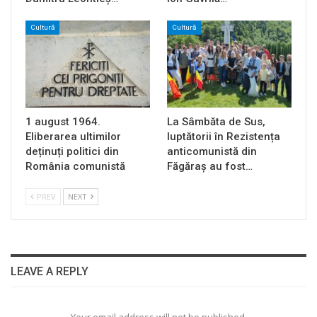
Cultură
Cultură
1 august 1964.
La Sâmbăta de Sus,
Eliberarea ultimilor
luptătorii în Rezistența
deținuți politici din
anticomunistă din
România comunistă
Făgăraș au fost…
PREV
NEXT
LEAVE A REPLY