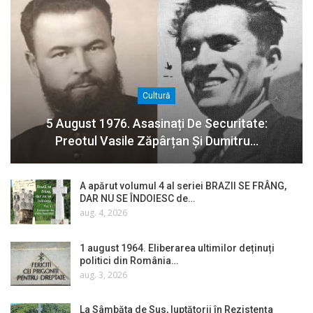
Cultură
5 August 1976. Asasinați De Securitate:
Preotul Vasile Zăpârțan Și Dumitru…
A apărut volumul 4 al seriei BRAZII SE FRÂNG,
DAR NU SE ÎNDOIESC de…
aug. 4, 2026
1 august 1964. Eliberarea ultimilor deținuți
politici din România…
aug. 3, 2026
La Sâmbăta de Sus, luptătorii în Rezistența