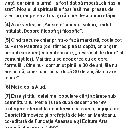
viaţă, dar pînă la urmă i-a fost dat să moară „chiriaş la
stat”. Moşia lui spirituală a fost însă mai presus de
vremuri, iar pe ea a fost şi rămîne de-a pururi stăpîn…
[4]
A se vedea, în „Anexele” acestui volum, textul
intitulat „Despre filosofi și filosofie”.
[5]
Cînd trecuse chiar printr-o fază marxistă, cot la cot
cu Petre Pandrea (cel rămas pînă la capăt, chiar şi în
timpul experienţei penitenciare, „tovarăşul de drum” al
comuniştilor). Mai tîrziu se acoperea cu celebra
formulă: „Cine nu-i comunist pînă la 30 de ani, ăla nu
are inimă; cine-i comunist după 30 de ani, ăla nu are
minte”.
[6]
Mai ales la Aiud.
[7]
Este şi titlul celei mai populare cărţi apărute sub
semnătura lui Petre Ţuţea după decembrie ’89
(culegere eteroclită de interviuri şi eseuri, îngrijită de
Gabriel Klimowicz şi prefaţată de Marian Munteanu,
co-editată de Fundaţia Anastasia şi Editura Arta
Grafică, Bucureşti, 1992).