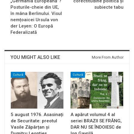
„Germania Europeană”?
corectitudine politică și
Posturile-cheie din UE,
subiecte tabu
în mâna Berlinului. Visul
nemțoaicei Ursula von
der Leyen: O Europă
Federalizată
YOU MIGHT ALSO LIKE
More From Author
Cultură
Cultură
5 august 1976. Asasinați
A apărut volumul 4 al
de Securitate: preotul
seriei BRAZII SE FRÂNG,
Vasile Zăpârțan și
DAR NU SE ÎNDOIESC de
Dumitru Leontieș…
Ion Gavrilă…