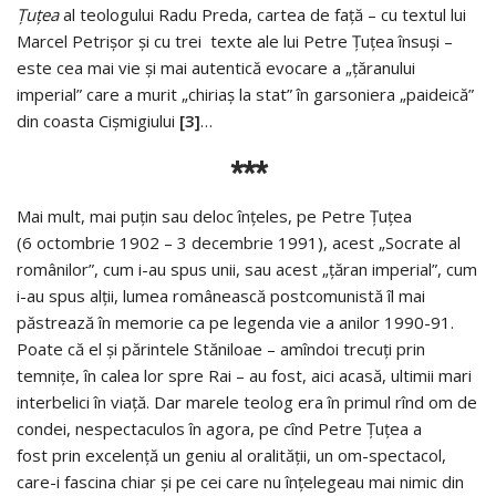
Țuțea
al teologului Radu Preda, cartea de față – cu textul lui
Marcel Petrișor și cu trei texte ale lui Petre Țuțea însuși –
este cea mai vie și mai autentică evocare a „țăranului
imperial” care a murit „chiriaș la stat” în garsoniera „paideică”
din coasta Cișmigiului
[3]
…
***
Mai mult, mai puțin sau deloc înțeles, pe Petre Ţuţea
(6 octombrie 1902 – 3 decembrie 1991), acest „Socrate al
românilor”, cum i-au spus unii, sau acest „ţăran imperial”, cum
i-au spus alţii, lumea românească postcomunistă îl mai
păstrează în memorie ca pe legenda vie a anilor 1990-91.
Poate că el şi părintele Stăniloae – amîndoi trecuţi prin
temniţe, în calea lor spre Rai – au fost, aici acasă, ultimii mari
interbelici în viaţă. Dar marele teolog era în primul rînd om de
condei, nespectaculos în agora, pe cînd Petre Ţuţea a
fost prin excelenţă un geniu al oralităţii, un om-spectacol,
care-i fascina chiar şi pe cei care nu înţelegeau mai nimic din