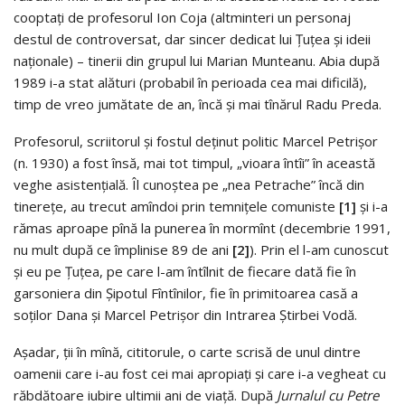
cooptați de profesorul Ion Coja (altminteri un personaj
destul de controversat, dar sincer dedicat lui Țuțea și ideii
naționale) – tinerii din grupul lui Marian Munteanu. Abia după
1989 i-a stat alături (probabil în perioada cea mai dificilă),
timp de vreo jumătate de an, încă și mai tînărul Radu Preda.
Profesorul, scriitorul și fostul deținut politic Marcel Petrișor
(n. 1930) a fost însă, mai tot timpul, „vioara întîi” în această
veghe asistențială. Îl cunoștea pe „nea Petrache” încă din
tinerețe, au trecut amîndoi prin temnițele comuniste
[1]
și i-a
rămas aproape pînă la punerea în mormînt (decembrie 1991,
nu mult după ce împlinise 89 de ani
[2]
). Prin el l-am cunoscut
și eu pe Țuțea, pe care l-am întîlnit de fiecare dată fie în
garsoniera din Șipotul Fîntînilor, fie în primitoarea casă a
soților Dana și Marcel Petrișor din Intrarea Știrbei Vodă.
Așadar, ții în mînă, cititorule, o carte scrisă de unul dintre
oamenii care i-au fost cei mai apropiați și care i-a vegheat cu
răbdătoare iubire ultimii ani de viață. După
Jurnalul cu Petre