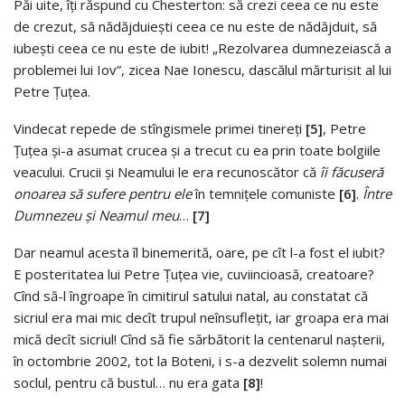
Păi uite, îţi răspund cu Chesterton: să crezi ceea ce nu este
de crezut, să nădăjduieşti ceea ce nu este de nădăjduit, să
iubeşti ceea ce nu este de iubit! „Rezolvarea dumnezeiască a
problemei lui Iov”, zicea Nae Ionescu, dascălul mărturisit al lui
Petre Ţuţea.
Vindecat repede de stîngismele primei tinereţi
[5]
, Petre
Ţuţea şi-a asumat crucea şi a trecut cu ea prin toate bolgiile
veacului. Crucii şi Neamului le era recunoscător că
îi făcuseră
onoarea să sufere pentru ele
în temniţele comuniste
[6]
.
Între
Dumnezeu şi Neamul meu
…
[7]
Dar neamul acesta îl binemerită, oare, pe cît l-a fost el iubit?
E posteritatea lui Petre Ţuţea vie, cuviincioasă, creatoare?
Cînd să-l îngroape în cimitirul satului natal, au constatat că
sicriul era mai mic decît trupul neînsufleţit, iar groapa era mai
mică decît sicriul! Cînd să fie sărbătorit la centenarul naşterii,
în octombrie 2002, tot la Boteni, i s-a dezvelit solemn numai
soclul, pentru că bustul… nu era gata
[8]
!