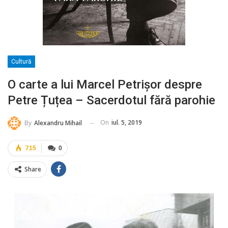
Cultură
O carte a lui Marcel Petrișor despre
Petre Țuțea – Sacerdotul fără parohie
On
iul. 5, 2019
By
Alexandru Mihail
715
0
Share