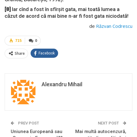
[8]
Iar cînd a fost în sfîrşit gata, mai toată lumea a
căzut de acord că mai bine n-ar fi fost gata niciodată!
de
Răzvan Codrescu
715
0
Share
Facebook
Alexandru Mihail
PREV POST
NEXT POST
Uniunea Europeană sau
Mai multă autocenzură,