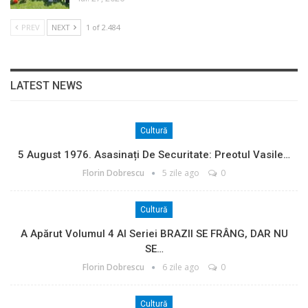
PREV
NEXT
1 of 2.484
LATEST NEWS
Cultură
5 August 1976. Asasinați De Securitate: Preotul Vasile…
Florin Dobrescu
5 zile ago
0
Cultură
A Apărut Volumul 4 Al Seriei BRAZII SE FRÂNG, DAR NU
SE…
Florin Dobrescu
6 zile ago
0
Cultură