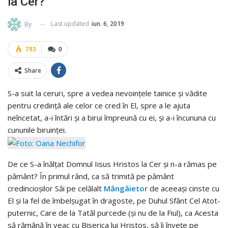
la Cer?
Last updated
iun. 6, 2019
By
793
0
Share
S-a suit la ceruri, spre a vedea nevoinţele tainice și vădite
pentru credinţă ale celor ce cred în El, spre a le ajuta
neîncetat, a-i întări şi a birui împreună cu ei, și a-i încununa cu
cununile biruinţei.
De ce S-a înălţat Domnul Iisus Hristos la Cer şi n-a rămas pe
pământ? În primul rând, ca să trimită pe pământ
credincioşilor Săi pe celălalt
Mângâietor
de aceeaşi cinste cu
El şi la fel de îm­belşugat în dragoste, pe Duhul Sfânt Cel Atot­
puternic, Care de la Tatăl purcede (şi nu de la Fiul), ca Acesta
să rămână în veac cu Biserica lui Hristos, să îi înveţe pe