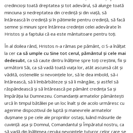
credincioşi toată drepta­tea şi tot adevărul, să alunge toată
minciuna şi nedreptatea din credinţă şi din viaţă, să
întărească în credinţă şi în pătimirile pentru credinţă, să facă
semne şi minuni spre întărirea credinţei celei adevărate în
Hristos şi a faptului că ea este mântuitoare pentru toţi.
În al doilea rând, Hristos n-a rămas pe pă­mânt, ci S-a înălţat
la cer
ca să umple cu Sine tot cerul, pământul şi cele mai
dedesubt
, ca să cau­te dintru înălţime spre toţi creştinii, fiii şi
urmă­torii Săi, ca să vadă toată viaţa lor, atât ascunsă cât și
vădită, ostenelile si nevoinţele lor, să le dea imbold, să-i
întărească, să îi îmbărbăteze şi să îi mângâie, şi astfel să
răspândească şi să întăreas­că pe pământ credinţa Sa şi
împărăţia lui Dum­nezeu. Comandanţii armatelor pământeşti
urcă în timpul bătăliei pe un loc înalt și de acolo ur­măresc cu
agerime dispozitivul de luptă şi mane­vrele armatelor
duşmane și pe cele ale propriilor ostaşi, luând măsurile de
cuviinţă: așa și Domnul, Comandantul şi Împăratul nostru, ca
să vadă din înălţimea cerului nevoinţele tuturor celor care se