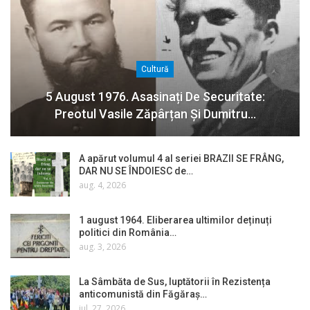
Cultură
5 August 1976. Asasinați De Securitate:
Preotul Vasile Zăpârțan Și Dumitru…
A apărut volumul 4 al seriei BRAZII SE FRÂNG,
DAR NU SE ÎNDOIESC de…
aug. 4, 2026
1 august 1964. Eliberarea ultimilor deținuți
politici din România…
aug. 3, 2026
La Sâmbăta de Sus, luptătorii în Rezistența
anticomunistă din Făgăraș…
iul. 27, 2026