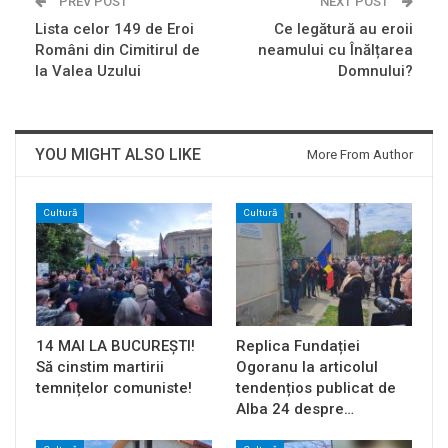
PREV POST
NEXT POST
Lista celor 149 de Eroi
Ce legătură au eroii
Români din Cimitirul de
neamului cu Înălțarea
la Valea Uzului
Domnului?
YOU MIGHT ALSO LIKE
More From Author
Cultură
Cultură
14 MAI LA BUCUREȘTI!
Replica Fundației
Să cinstim martirii
Ogoranu la articolul
temnițelor comuniste!
tendențios publicat de
Alba 24 despre…