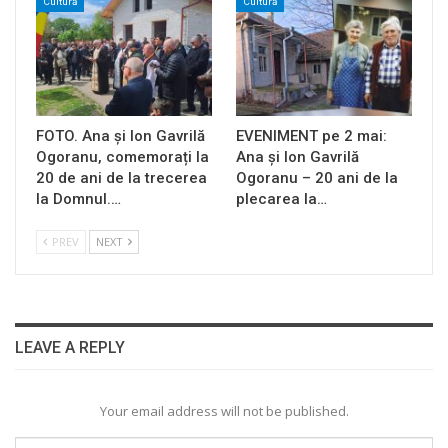
Cultură
Cultură
FOTO. Ana și Ion Gavrilă
EVENIMENT pe 2 mai:
Ogoranu, comemorați la
Ana și Ion Gavrilă
20 de ani de la trecerea
Ogoranu – 20 ani de la
la Domnul.…
plecarea la…
PREV
NEXT
LEAVE A REPLY
Your email address will not be published.