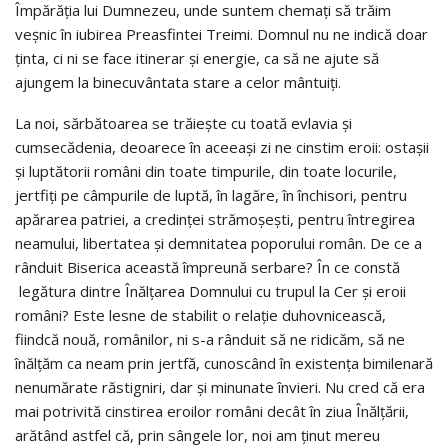
Împărăția lui Dumnezeu, unde suntem chemați să trăim
veşnic în iubirea Preasfintei Treimi. Domnul nu ne indică doar
ținta, ci ni se face itinerar și energie, ca să ne ajute să
ajungem la binecuvântata stare a celor mântuiţi.
La noi, sărbătoarea se trăieşte cu toată evlavia și
cumsecădenia, deoarece în aceeași zi ne cinstim eroii: ostaşii
şi luptătorii români din toate timpurile, din toate locurile,
jertfiţi pe câmpurile de luptă, în lagăre, în închisori, pentru
apărarea patriei, a credinţei strămoşeşti, pentru întregirea
neamului, libertatea şi demnitatea poporului român. De ce a
rânduit Biserica această împreună serbare? În ce constă
legătura dintre Înălțarea Domnului cu trupul la Cer și eroii
români? Este lesne de stabilit o relație duhovnicească,
fiindcă nouă, românilor, ni s-a rânduit să ne ridicăm, să ne
înălțăm ca neam prin jertfă, cunoscând în existența bimilenară
nenumărate răstigniri, dar și minunate învieri. Nu cred că era
mai potrivită cinstirea eroilor români decât în ziua Înălțării,
arătând astfel că, prin sângele lor, noi am ținut mereu