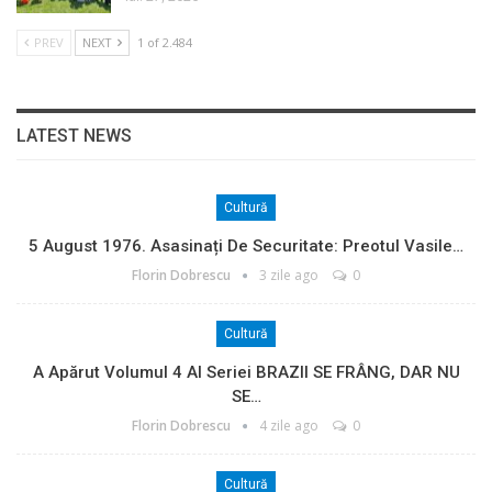
PREV
NEXT
1 of 2.484
LATEST NEWS
Cultură
5 August 1976. Asasinați De Securitate: Preotul Vasile…
Florin Dobrescu
3 zile ago
0
Cultură
A Apărut Volumul 4 Al Seriei BRAZII SE FRÂNG, DAR NU
SE…
Florin Dobrescu
4 zile ago
0
Cultură