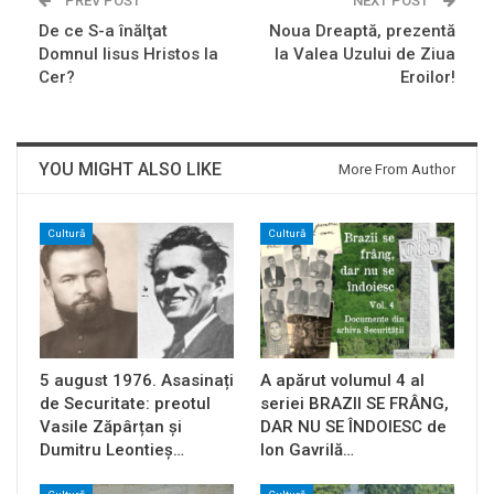
PREV POST
NEXT POST
De ce S-a înălţat
Noua Dreaptă, prezentă
Domnul Iisus Hristos la
la Valea Uzului de Ziua
Cer?
Eroilor!
YOU MIGHT ALSO LIKE
More From Author
Cultură
Cultură
5 august 1976. Asasinați
A apărut volumul 4 al
de Securitate: preotul
seriei BRAZII SE FRÂNG,
Vasile Zăpârțan și
DAR NU SE ÎNDOIESC de
Dumitru Leontieș…
Ion Gavrilă…