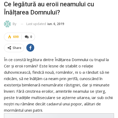
Ce legătură au eroii neamului cu
Înălțarea Domnului?
Last updated
iun. 6, 2019
By
699
0
Share
În ce constă legătura dintre Înălțarea Domnului cu trupul la
Cer și eroii români? Este lesne de stabilit o relație
duhovnicească, fiindcă nouă, românilor, ni s-a rânduit să ne
ridicăm, să ne înălțăm ca neam prin jertfă, cunoscând în
existența bimilenară nenumărate răstigniri, dar și minunate
învieri. Fără cinstirea eroilor, amintirile neamului se șterg,
peste tradițiile multiseculare se așterne uitarea, iar sub ochii
noștri nu rămâne decât cadavrul unui popor, alături de
mormântul unei patrii.