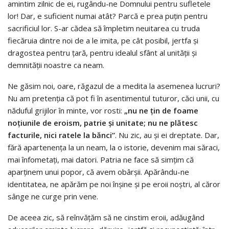
amintim zilnic de ei, rugându-ne Domnului pentru sufletele
lor! Dar, e suficient numai atât? Parcă e prea puțin pentru
sacrificiul lor. S-ar cădea să împletim neuitarea cu truda
fiecăruia dintre noi de a le imita, pe cât posibil, jertfa și
dragostea pentru țară, pentru idealul sfânt al unității și
demnității noastre ca neam.
Ne găsim noi, oare, răgazul de a medita la asemenea lucruri?
Nu am pretenția că pot fi în asentimentul tuturor, căci unii, cu
năduful grijilor în minte, vor rosti:
„nu ne
țin de foame
no
țiunile de eroism, patrie
și unitate; nu ne plătesc
facturile, nici ratele la bănci”
. Nu zic, au și ei dreptate. Dar,
fără apartenența la un neam, la o istorie, devenim mai săraci,
mai înfometați, mai datori. Patria ne face să simțim că
aparținem unui popor, că avem obârșii. Apărându-ne
identitatea, ne apărăm pe noi înșine și pe eroii noștri, al căror
sânge ne curge prin vene.
De aceea zic, să reînvățăm să ne cinstim eroii, adăugând