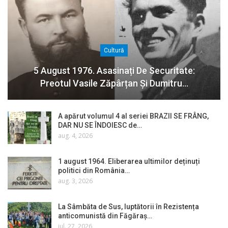
Cultură
5 August 1976. Asasinați De Securitate:
Preotul Vasile Zăpârțan Și Dumitru…
A apărut volumul 4 al seriei BRAZII SE FRÂNG,
DAR NU SE ÎNDOIESC de…
aug. 4, 2026
1 august 1964. Eliberarea ultimilor deținuți
politici din România…
aug. 3, 2026
La Sâmbăta de Sus, luptătorii în Rezistența
anticomunistă din Făgăraș…
iul. 27, 2026