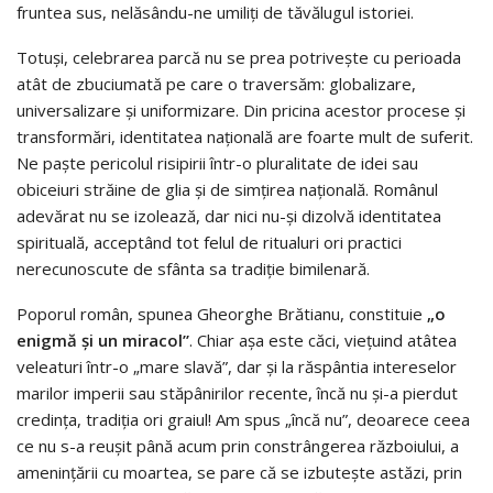
fruntea sus, nelăsându-ne umiliți de tăvălugul istoriei.
Totuși, celebrarea parcă nu se prea potrivește cu perioada
atât de zbuciumată pe care o traversăm: globalizare,
universalizare și uniformizare. Din pricina acestor procese și
transformări, identitatea națională are foarte mult de suferit.
Ne paște pericolul risipirii într-o pluralitate de idei sau
obiceiuri străine de glia şi de simțirea națională. Românul
adevărat nu se izolează, dar nici nu-și dizolvă identitatea
spirituală, acceptând tot felul de ritualuri ori practici
nerecunoscute de sfânta sa tradiţie bimilenară.
Poporul român, spunea Gheorghe Brătianu, constituie
„o
enigmă
și un miracol”
. Chiar așa este căci, viețuind atâtea
veleaturi într-o „mare slavă”, dar și la răspântia intereselor
marilor imperii sau stăpânirilor recente, încă nu și-a pierdut
credința, tradiția ori graiul! Am spus „încă nu”, deoarece ceea
ce nu s-a reușit până acum prin constrângerea războiului, a
amenințării cu moartea, se pare că se izbuteşte astăzi, prin