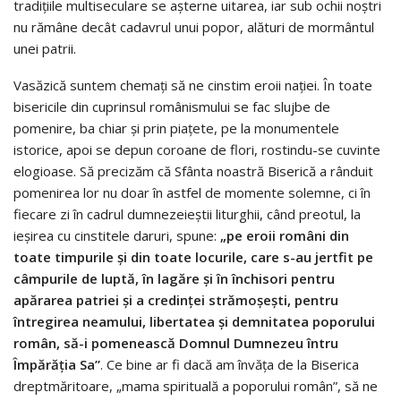
tradițiile multiseculare se aşterne uitarea, iar sub ochii noștri
nu rămâne decât cadavrul unui popor, alături de mormântul
unei patrii.
Vasăzică suntem chemați să ne cinstim eroii nației. În toate
bisericile din cuprinsul românismului se fac slujbe de
pomenire, ba chiar și prin piațete, pe la monumentele
istorice, apoi se depun coroane de flori, rostindu-se cuvinte
elogioase. Să precizăm că Sfânta noastră Biserică a rânduit
pomenirea lor nu doar în astfel de momente solemne, ci în
fiecare zi în cadrul dumnezeieștii liturghii, când preotul, la
ieșirea cu cinstitele daruri, spune:
„pe eroii români din
toate timpurile şi din toate locurile, care s-au jertfit pe
câmpurile de luptă, în lagăre şi în închisori pentru
apărarea patriei şi a credin
ței strămo
șe
ști, pentru
întregirea neamului, libertatea şi demnitatea poporului
român, să-i pomenească Domnul Dumnezeu întru
Împără
ția Sa”
. Ce bine ar fi dacă am învăța de la Biserica
dreptmăritoare, „mama spirituală a poporului român”, să ne