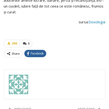
aducerilor aminte lucrare, dăruire, jertfă și recunoștință; într-
un cuvânt, iubire față de tot ceea ce este românesc, frumos
şi curat.
sursa:
Doxologia
699
0
Share
Facebook