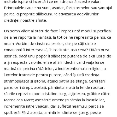
multele ispite și încercări ce ne zdruncină aceste valori.
Principalele cauze nu sunt, așadar, forța armelor sau șantajul
politic, ci propriile slăbiciuni, relativizarea adevărurilor
credinței noastre sfinte.
Un semn vădit al stării de fapt îl reprezintă modul superficial
de a ne raporta la înaintași, la tot ce ne reprezintă pe noi, ca
neam. Vorbim de cinstirea eroilor, dar pe câți dintre
conaționali îi interesează, în realitate, aşa ceva? Uităm prea
ușor că, dacă unui popor îi slăbește puterea de a-şi iubi şi de
a-și respecta valorile, el se află în declin; când viața lui se
macină din pricina rătăcirilor, a indiferentismului religios, a
luptelor fratricide pentru putere, când îşi uită credința
strămoșească și istoria, atunci patria se stinge. Cerul țării
pare, ce-i drept, același, pământul arată la fel de roditor,
râurile repezi cu ape cristaline curg, așijderea, grăbite către
Marea cea Mare; așezările omenești rămân la locurile lor,
încremenite între veacuri, dar sufletul neamului parcă se
spulberă. Fără acesta, amintirile sfinte se șterg, peste