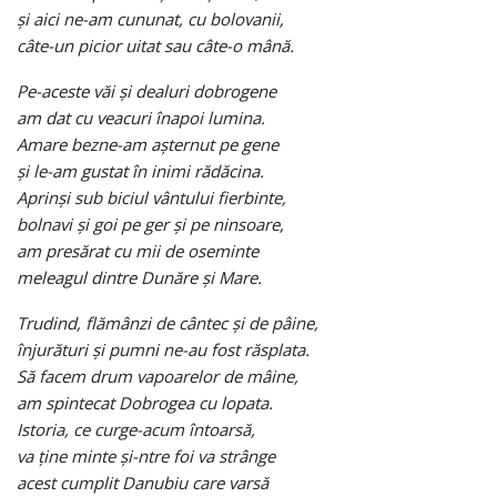
şi aici ne-am cununat, cu bolovanii,
câte-un picior uitat sau câte-o mână.
Pe-aceste văi şi dealuri dobrogene
am dat cu veacuri înapoi lumina.
Amare bezne-am aşternut pe gene
şi le-am gustat în inimi rădăcina.
Aprinşi sub biciul vântului fierbinte,
bolnavi şi goi pe ger şi pe ninsoare,
am presărat cu mii de oseminte
meleagul dintre Dunăre şi Mare.
Trudind, flămânzi de cântec şi de pâine,
înjurături şi pumni ne-au fost răsplata.
Să facem drum vapoarelor de mâine,
am spintecat Dobrogea cu lopata.
Istoria, ce curge-acum întoarsă,
va ţine minte şi-ntre foi va strânge
acest cumplit Danubiu care varsă