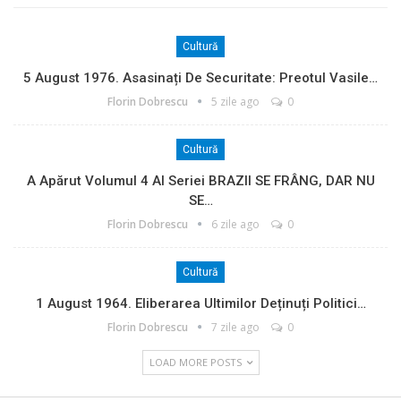
Cultură
5 August 1976. Asasinați De Securitate: Preotul Vasile…
Florin Dobrescu
5 zile ago
0
Cultură
A Apărut Volumul 4 Al Seriei BRAZII SE FRÂNG, DAR NU
SE…
Florin Dobrescu
6 zile ago
0
Cultură
1 August 1964. Eliberarea Ultimilor Deținuți Politici…
Florin Dobrescu
7 zile ago
0
LOAD MORE POSTS