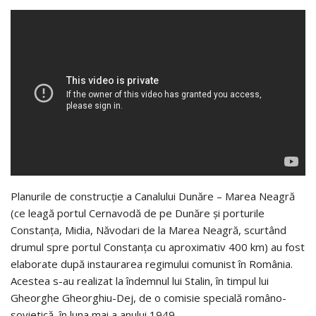
Planurile de construcţie a Canalului Du­năre – Marea Neagră
(ce leagă portul Cernavodă de pe Dunăre și porturile
Constanța, Midia, Năvodari de la Marea Neagră, scurtând
drumul spre portul Constanța cu aproximativ 400 km) au fost
elaborate după instaurarea regimului comunist în România.
Acestea s-au realizat la îndemnul lui Stalin, în timpul lui
Gheorghe Gheorghiu-Dej, de o comisie specială româno-
sovietică, în luna mai a anului 1949.