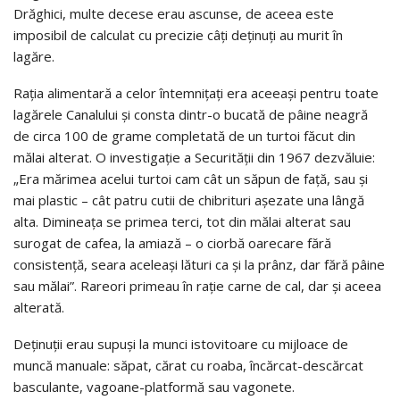
Drăghici, multe decese erau ascunse, de aceea este
imposibil de calculat cu precizie câţi deţinuţi au murit în
lagăre.
Raţia alimentară a celor întemniţaţi era aceeaşi pentru toate
lagărele Canalului şi consta dintr-o bucată de pâine neagră
de circa 100 de grame completată de un turtoi făcut din
mălai alterat. O investigaţie a Securităţii din 1967 dezvăluie:
„Era mărimea acelui turtoi cam cât un săpun de faţă, sau şi
mai plastic – cât patru cutii de chibrituri aşezate una lângă
alta. Dimineaţa se primea terci, tot din mălai alterat sau
surogat de cafea, la amiază – o ciorbă oarecare fără
consistenţă, seara aceleaşi lături ca şi la prânz, dar fără pâine
sau mălai”. Rareori primeau în raţie carne de cal, dar şi aceea
alterată.
Deţinuţii erau supuşi la munci istovitoare cu mijloace de
muncă manuale: săpat, cărat cu roaba, încărcat-descărcat
basculante, vagoane-platformă sau vago­nete.