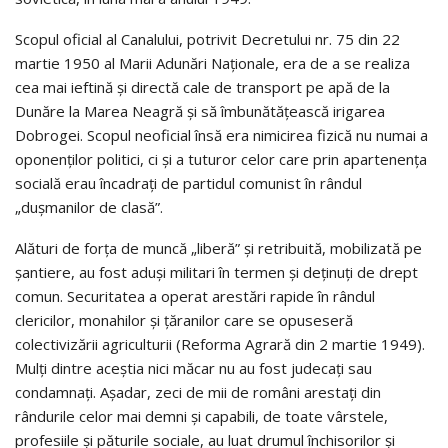
Scopul oficial al Canalului, potrivit Decretului nr. 75 din 22
martie 1950 al Marii Adunări Naţionale, era de a se realiza
cea mai ieftină şi directă cale de transport pe apă de la
Dunăre la Marea Neagră şi să îmbunătăţească irigarea
Dobrogei. Scopul neoficial însă era nimicirea fizică nu numai a
oponenţilor politici, ci şi a tuturor celor care prin apartenenţa
socială erau încadraţi de partidul comunist în rândul
„duşmanilor de clasă”.
Alături de forţa de muncă „liberă” şi retribuită, mobilizată pe
şantiere, au fost aduşi militari în termen şi deţinuţi de drept
comun. Securitatea a operat arestări rapide în rândul
clericilor, monahilor şi ţăranilor care se opuseseră
colectivizării agriculturii (Reforma Agrară din 2 martie 1949).
Mulţi dintre aceştia nici măcar nu au fost judecaţi sau
condamnaţi. Aşadar, zeci de mii de români arestaţi din
rândurile celor mai demni şi capabili, de toate vârstele,
profesiile şi păturile sociale, au luat drumul închisorilor și