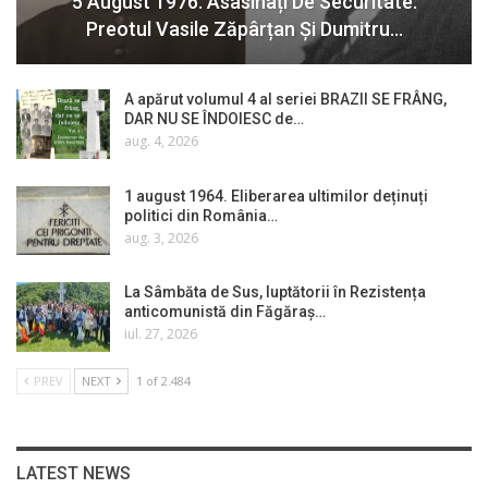
5 August 1976. Asasinați De Securitate:
Preotul Vasile Zăpârțan Și Dumitru…
A apărut volumul 4 al seriei BRAZII SE FRÂNG,
DAR NU SE ÎNDOIESC de…
aug. 4, 2026
1 august 1964. Eliberarea ultimilor deținuți
politici din România…
aug. 3, 2026
La Sâmbăta de Sus, luptătorii în Rezistența
anticomunistă din Făgăraș…
iul. 27, 2026
PREV
NEXT
1 of 2.484
LATEST NEWS