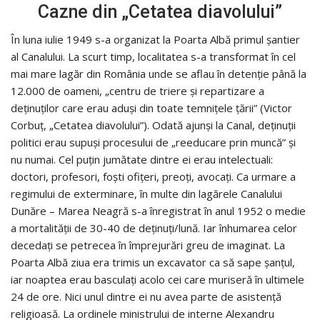
Cazne din „Cetatea diavolului”
În luna iulie 1949 s-a organizat la Poarta Albă primul şantier
al Canalului. La scurt timp, localitatea s-a transformat în cel
mai mare lagăr din România unde se aflau în detenţie până la
12.000 de oameni, „centru de triere şi repartizare a
deţinuţilor care erau aduşi din toate temniţele ţării” (Victor
Corbuţ, „Cetatea diavolului”). Odată ajunşi la Canal, deţinuţii
politici erau supuşi procesului de „reeducare prin muncă” şi
nu numai. Cel puţin jumătate dintre ei erau intelectuali:
doctori, profesori, foşti ofiţeri, preoţi, avocaţi. Ca urmare a
regimului de exterminare, în multe din lagărele Canalului
Dunăre – Marea Neagră s-a înregistrat în anul 1952 o medie
a mortalităţii de 30-40 de deţinuţi/lună. Iar înhumarea celor
decedaţi se petrecea în împrejurări greu de imaginat. La
Poarta Albă ziua era trimis un excavator ca să sape şanţul,
iar noaptea erau basculaţi acolo cei care muriseră în ultimele
24 de ore. Nici unul dintre ei nu avea parte de asistenţă
religioasă. La ordinele ministrului de interne Alexandru