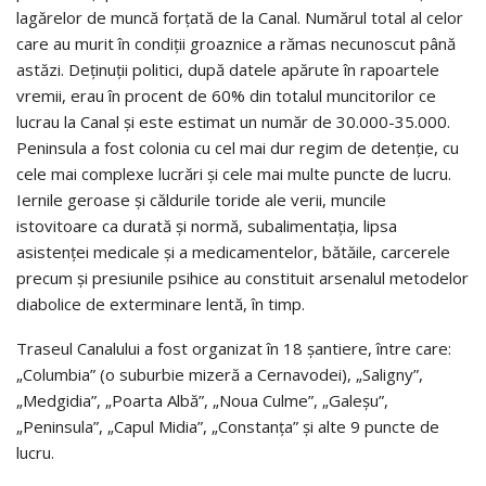
lagărelor de muncă forţată de la Canal. Numărul total al celor
care au murit în condiţii groaznice a rămas necunoscut până
astăzi. Deţinuţii politici, după datele apărute în rapoartele
vremii, erau în procent de 60% din totalul muncitorilor ce
lucrau la Canal şi este estimat un număr de 30.000-35.000.
Peninsula a fost colonia cu cel mai dur regim de detenţie, cu
cele mai complexe lucrări şi cele mai multe puncte de lucru.
Iernile geroase şi căldurile toride ale verii, muncile
istovitoare ca durată şi normă, subalimentaţia, lipsa
asistenţei medicale şi a medicamentelor, bătăile, carcerele
precum şi presiunile psihice au constituit arsenalul metodelor
diabolice de exterminare lentă, în timp.
Traseul Canalului a fost organizat în 18 şantiere, între care:
„Columbia” (o suburbie mizeră a Cernavodei), „Saligny”,
„Medgidia”, „Poarta Albă”, „Noua Culme”, „Galeşu”,
„Peninsula”, „Capul Midia”, „Constanţa” şi alte 9 puncte de
lucru.