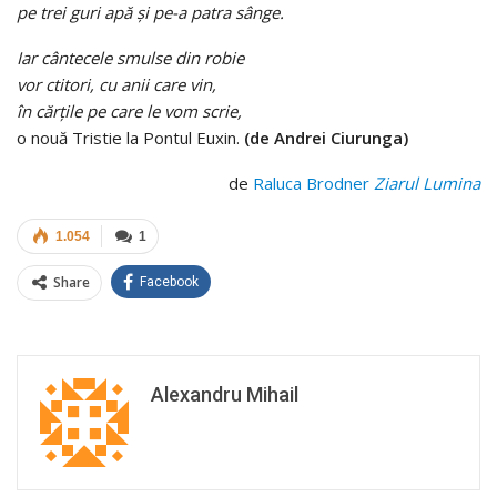
pe trei guri apă şi pe-a patra sânge.
Iar cântecele smulse din robie
vor ctitori, cu anii care vin,
în cărţile pe care le vom scrie,
o nouă Tristie la Pontul Euxin.
(de Andrei Ciurunga)
de
Raluca Brodner
Ziarul Lumina
1.054
1
Share
Facebook
Alexandru Mihail