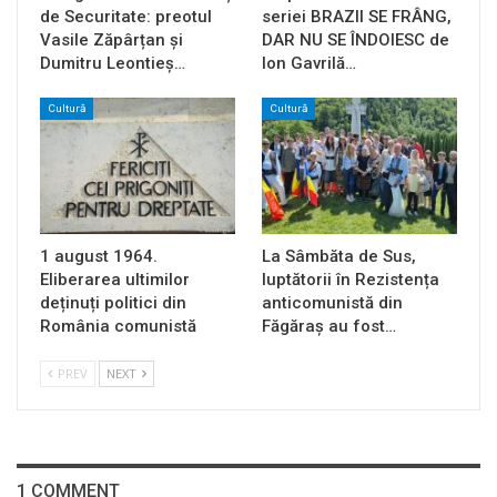
de Securitate: preotul
seriei BRAZII SE FRÂNG,
Vasile Zăpârțan și
DAR NU SE ÎNDOIESC de
Dumitru Leontieș…
Ion Gavrilă…
Cultură
Cultură
1 august 1964.
La Sâmbăta de Sus,
Eliberarea ultimilor
luptătorii în Rezistența
deținuți politici din
anticomunistă din
România comunistă
Făgăraș au fost…
PREV
NEXT
1 COMMENT