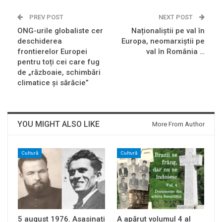
PREV POST
NEXT POST
ONG-urile globaliste cer
Naționaliștii pe val în
deschiderea
Europa, neomarxiștii pe
frontierelor Europei
val în România …
pentru toți cei care fug
de „războaie, schimbări
climatice și sărăcie”
YOU MIGHT ALSO LIKE
More From Author
Cultură
Cultură
5 august 1976. Asasinați
A apărut volumul 4 al