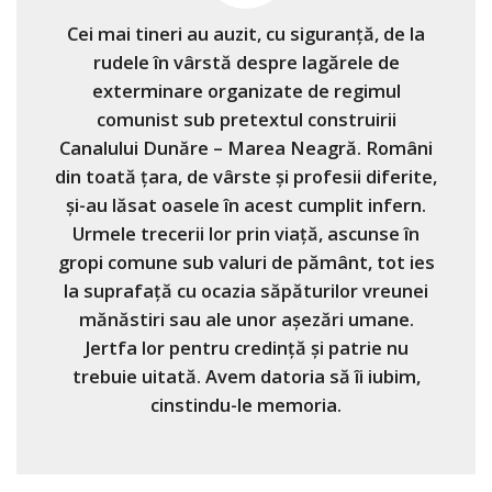
Cei mai tineri au auzit, cu siguranţă, de la
rudele în vârstă despre lagărele de
exterminare organizate de regimul
comunist sub pretextul construirii
Canalului Dunăre – Marea Neagră. Români
din toată ţara, de vârste şi profesii diferite,
şi-au lăsat oasele în acest cumplit infern.
Urmele trecerii lor prin viață, ascunse în
gropi comune sub valuri de pământ, tot ies
la suprafaţă cu ocazia săpăturilor vreunei
mănăstiri sau ale unor aşezări umane.
Jertfa lor pentru credinţă şi patrie nu
trebuie uitată. Avem datoria să îi iubim,
cinstindu-le memoria.