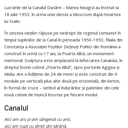
Lucrările de la Canalul Dunăre – Marea Neagră au încetat la
18 iulie 1953, în urma unei decizii a Moscovei după moartea
lui Stalin.
În cinstea vieţilor răpuse pe nedrept de regimul comunist în
timpul supliciilor de la Canal în perioada 1950-1953, filiala din
Constanţa a Asociaţiei Foştilor Deţinuţi Politici din România a
construit în urmă cu 17 ani, la Poarta Albă, un monument
memorial. Sculptura este amplasată la bifurcarea Canalului, în
dreptul fostei colonii „Poarta Albă”, spre porturile Agigea şi
Midia. Are o înălţime de 24 de metri şi este construit din 9
module pe verticală plus alte două pe orizontală, din beton,
în formă de cruce – simbol al îndurărilor şi patimilor din cele
nouă colonii de muncă înscrise pe fiecare modul.
Canalul
Aici am ars şi-am sângerat cu anii,
aici am rupt cu dinţii din ţărână,