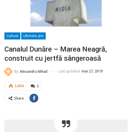
Cultură
Ultimele ştiri
Canalul Dunăre – Marea Neagră,
construit cu jertfă sângeroasă
Last updated
mai 27, 2019
By
Alexandru Mihail
1.054
1
Share