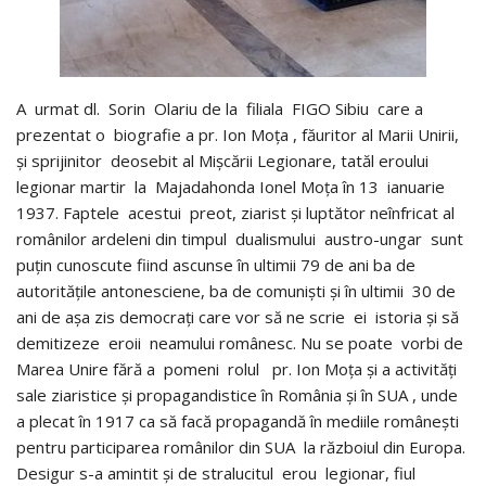
A urmat dl. Sorin Olariu de la filiala FIGO Sibiu care a
prezentat o biografie a pr. Ion Moța , făuritor al Marii Unirii,
și sprijinitor deosebit al Mișcării Legionare, tatăl eroului
legionar martir la Majadahonda Ionel Moța în 13 ianuarie
1937. Faptele acestui preot, ziarist și luptător neînfricat al
românilor ardeleni din timpul dualismului austro-ungar sunt
puțin cunoscute fiind ascunse în ultimii 79 de ani ba de
autoritățile antonesciene, ba de comuniști și în ultimii 30 de
ani de așa zis democrați care vor să ne scrie ei istoria și să
demitizeze eroii neamului românesc. Nu se poate vorbi de
Marea Unire fără a pomeni rolul pr. Ion Moța și a activități
sale ziaristice și propagandistice în România și în SUA , unde
a plecat în 1917 ca să facă propagandă în mediile românești
pentru participarea românilor din SUA la războiul din Europa.
Desigur s-a amintit și de stralucitul erou legionar, fiul