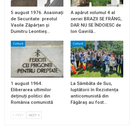
5 august 1976. Asasinați
A apărut volumul 4 al
de Securitate: preotul
seriei BRAZII SE FRÂNG,
Vasile Zăpârțan și
DAR NU SE ÎNDOIESC de
Dumitru Leontieș…
Ion Gavrilă…
Cultură
Cultură
1 august 1964.
La Sâmbăta de Sus,
Eliberarea ultimilor
luptătorii în Rezistența
deținuți politici din
anticomunistă din
România comunistă
Făgăraș au fost…
PREV
NEXT