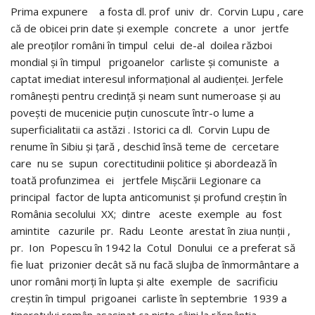
Prima expunere a fosta dl. prof univ dr. Corvin Lupu , care
că de obicei prin date și exemple concrete a unor jertfe
ale preoților români în timpul celui de-al doilea război
mondial și în timpul prigoanelor carliste și comuniste a
captat imediat interesul informațional al audienței. Jerfele
românești pentru credință și neam sunt numeroase și au
povești de mucenicie puțin cunoscute într-o lume a
superficialitatii ca astăzi . Istorici ca dl. Corvin Lupu de
renume în Sibiu și țară , deschid însă teme de cercetare
care nu se supun corectitudinii politice și abordează în
toată profunzimea ei jertfele Mișcării Legionare ca
principal factor de lupta anticomunist și profund creștin în
România secolului XX; dintre aceste exemple au fost
amintite cazurile pr. Radu Leonte arestat în ziua nunții ,
pr. Ion Popescu în 1942 la Cotul Donului ce a preferat să
fie luat prizonier decât să nu facă slujba de înmormântare a
unor români morți în lupta și alte exemple de sacrificiu
creștin în timpul prigoanei carliste în septembrie 1939 a
tineretului român asasinat ca niște câini la răspântia