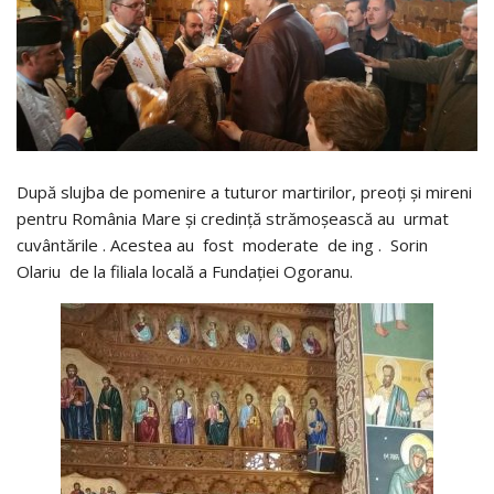
După slujba de pomenire a tuturor martirilor, preoți și mireni
pentru România Mare și credință strămoșească au urmat
cuvântările . Acestea au fost moderate de ing . Sorin
Olariu de la filiala locală a Fundației Ogoranu.