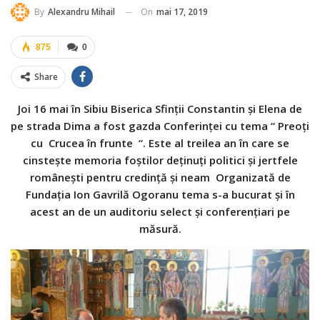
On
mai 17, 2019
By
Alexandru Mihail
875
0
Share
Joi 16 mai în Sibiu Biserica Sfinții Constantin și Elena de
pe strada Dima a fost gazda Conferinței cu tema “ Preoți
cu Crucea în frunte “. Este al treilea an în care se
cinstește memoria foștilor deținuți politici și jertfele
românești pentru credință și neam Organizată de
Fundația Ion Gavrilă Ogoranu tema s-a bucurat și în
acest an de un auditoriu select și conferențiari pe
măsură.