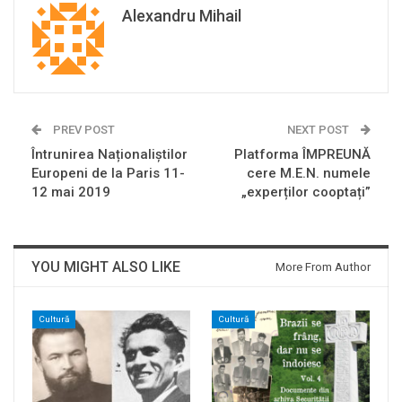
Alexandru Mihail
PREV POST
NEXT POST
Întrunirea Naționaliștilor
Platforma ÎMPREUNĂ
Europeni de la Paris 11-
cere M.E.N. numele
12 mai 2019
„experților cooptați”
YOU MIGHT ALSO LIKE
More From Author
Cultură
Cultură