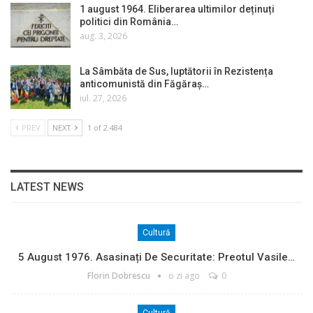
1 august 1964. Eliberarea ultimilor deținuți
politici din România…
aug. 3, 2026
La Sâmbăta de Sus, luptătorii în Rezistența
anticomunistă din Făgăraș…
iul. 27, 2026
PREV
NEXT
1 of 2.484
LATEST NEWS
Cultură
5 August 1976. Asasinați De Securitate: Preotul Vasile…
Florin Dobrescu
o zi ago
0