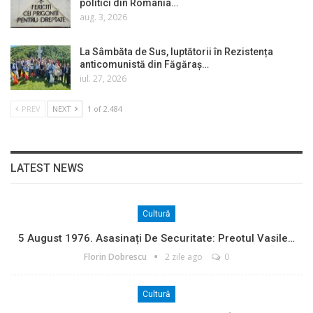
politici din România…
aug. 3, 2026
La Sâmbăta de Sus, luptătorii în Rezistența
anticomunistă din Făgăraș…
iul. 27, 2026
PREV
NEXT
1 of 2.484
LATEST NEWS
Cultură
5 August 1976. Asasinați De Securitate: Preotul Vasile…
Florin Dobrescu
2 zile ago
0
Cultură