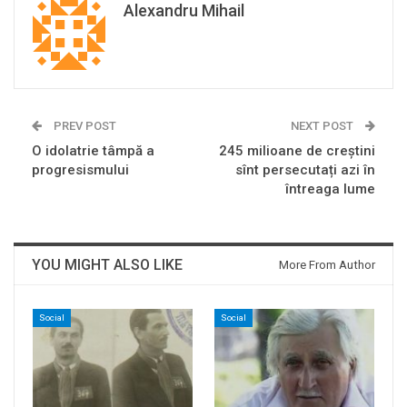
Alexandru Mihail
PREV POST
NEXT POST
O idolatrie tâmpă a
245 milioane de creștini
progresismului
sînt persecutați azi în
întreaga lume
YOU MIGHT ALSO LIKE
More From Author
Social
Social