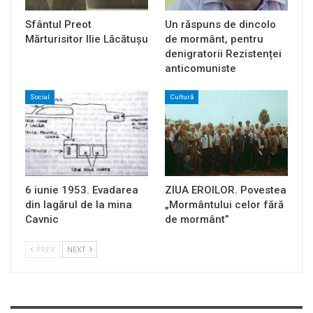
Sfântul Preot
Un răspuns de dincolo
Mărturisitor Ilie Lăcătușu
de mormânt, pentru
denigratorii Rezistenței
anticomuniste
Social
Cultură
6 iunie 1953. Evadarea
ZIUA EROILOR. Povestea
din lagărul de la mina
„Mormântului celor fără
Cavnic
de mormânt”
PREV
NEXT