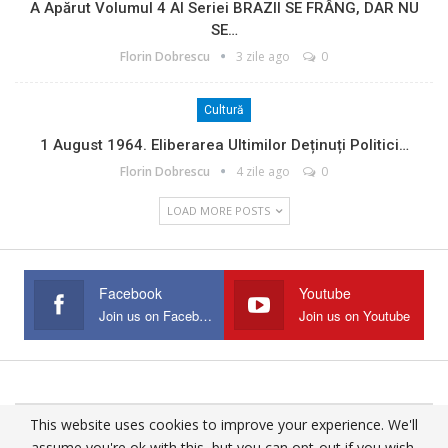
A Apărut Volumul 4 Al Seriei BRAZII SE FRÂNG, DAR NU
SE…
Florin Dobrescu
3 zile ago
0
Cultură
1 August 1964. Eliberarea Ultimilor Deținuți Politici…
Florin Dobrescu
4 zile ago
0
LOAD MORE POSTS
Facebook
Youtube
Join us on Facebook
Join us on Youtube
This website uses cookies to improve your experience. We'll
© 2025 - All Rights Reserved.
assume you're ok with this, but you can opt-out if you wish.