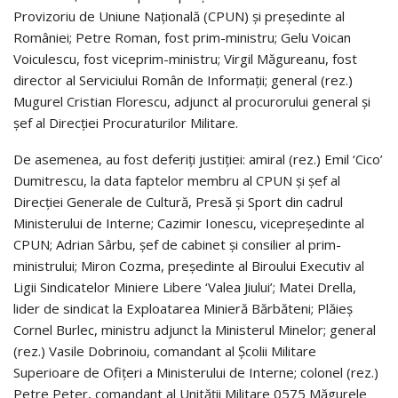
Provizoriu de Uniune Naţională (CPUN) şi preşedinte al
României; Petre Roman, fost prim-ministru; Gelu Voican
Voiculescu, fost viceprim-ministru; Virgil Măgureanu, fost
director al Serviciului Român de Informaţii; general (rez.)
Mugurel Cristian Florescu, adjunct al procurorului general şi
şef al Direcţiei Procuraturilor Militare.
De asemenea, au fost deferiţi justiţiei: amiral (rez.) Emil ‘Cico’
Dumitrescu, la data faptelor membru al CPUN şi şef al
Direcţiei Generale de Cultură, Presă şi Sport din cadrul
Ministerului de Interne; Cazimir Ionescu, vicepreşedinte al
CPUN; Adrian Sârbu, şef de cabinet şi consilier al prim-
ministrului; Miron Cozma, preşedinte al Biroului Executiv al
Ligii Sindicatelor Miniere Libere ‘Valea Jiului’; Matei Drella,
lider de sindicat la Exploatarea Minieră Bărbăteni; Plăieş
Cornel Burlec, ministru adjunct la Ministerul Minelor; general
(rez.) Vasile Dobrinoiu, comandant al Şcolii Militare
Superioare de Ofiţeri a Ministerului de Interne; colonel (rez.)
Petre Peter, comandant al Unităţii Militare 0575 Măgurele