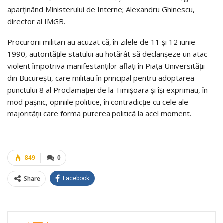
aparţinând Ministerului de Interne; Alexandru Ghinescu,
director al IMGB.
Procurorii militari au acuzat că, în zilele de 11 şi 12 iunie
1990, autorităţile statului au hotărât să declanşeze un atac
violent împotriva manifestanţilor aflaţi în Piaţa Universităţii
din Bucureşti, care militau în principal pentru adoptarea
punctului 8 al Proclamaţiei de la Timişoara şi îşi exprimau, în
mod paşnic, opiniile politice, în contradicţie cu cele ale
majorităţii care forma puterea politică la acel moment.
849
0
Share
Facebook