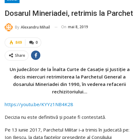
Dosarul Mineriadei, retrimis la Parchet
On
mai 8, 2019
By
Alexandru Mihail
849
0
Share
Un judecător de la Înalta Curte de Casaţie şi Justiţie a
decis miercuri retrimiterea la Parchetul General a
dosarului Mineriadei din 1990, în vederea refacerii
rechizitoriului…
https://youtu.be/KYYz1NB4K28
Decizia nu este definitivă şi poate fi contestată.
Pe 13 iunie 2017, Parchetul Militar i-a trimis în judecată pe:
Ion Iliescu, la data faptelor preşedinte al Consiliului