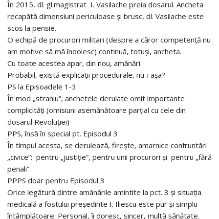
În 2015, dl. gl.magistrat I. Vasilache preia dosarul. Ancheta
recapătă dimensiuni periculoase și brusc, dl. Vasilache este
scos la pensie.
O echipă de procurori militari (despre a căror competență nu
am motive să mă îndoiesc) continuă, totuși, ancheta.
Cu toate acestea apar, din nou, amânări.
Probabil, există explicații procedurale, nu-i așa?
PS la Episoadele 1-3
În mod „straniu”, anchetele derulate omit importante
complicități (omisiuni asemănătoare parțial cu cele din
dosarul Revoluției)
PPS, însă în special pt. Episodul 3
În timpul acesta, se derulează, firește, amarnice confruntări
„civice”: pentru „justiție”, pentru unii procurori și pentru „fără
penali”.
PPPS doar pentru Episodul 3
Orice legătură dintre amânările amintite la pct. 3 și situația
medicală a fostului președinte I. Iliescu este pur și simplu
întâmplătoare. Personal, îi doresc, sincer, multă sănătate.