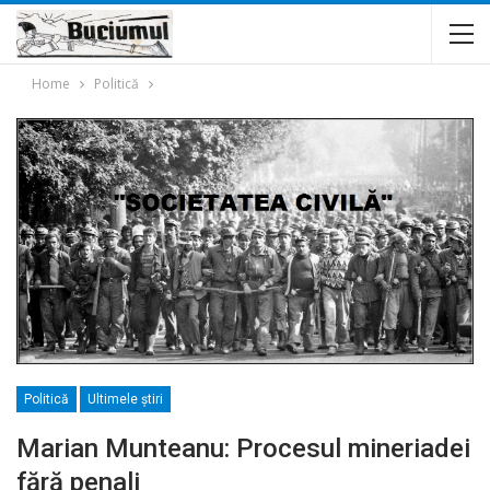
Home
Politică
Politică
Ultimele ştiri
Marian Munteanu: Procesul mineriadei
fără penali