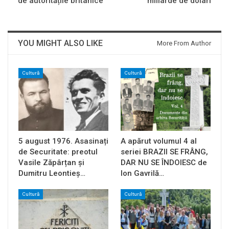
de autoritățile britanice
miliarde de dolari
YOU MIGHT ALSO LIKE
More From Author
Cultură
Cultură
5 august 1976. Asasinați
A apărut volumul 4 al
de Securitate: preotul
seriei BRAZII SE FRÂNG,
Vasile Zăpârțan și
DAR NU SE ÎNDOIESC de
Dumitru Leontieș…
Ion Gavrilă…
Cultură
Cultură