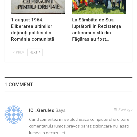
1 august 1964.
La Sâmbăta de Sus,
Eliberarea ultimilor
luptătorii în Rezistența
deținuți politici din
anticomunistă din
România comunistă
Făgăraș au fost…
PREV
NEXT
1 COMMENT
7 ani ago
IO...gerules
Says
Cand comentez mi se blocheaza compiuterul si dipare
comentariul.Frumos,bravos parazizitilor,care nu lasati
lumea in necazul ei.