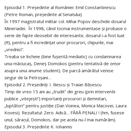
Episodul 1. Președinte al României: Emil Constantinescu
(Petre Roman, președinte al Senatului)
În 1997 magistratul militar col. Mihai Popov deschide dosarul
Mineriadei. În 1998, când tocmai instrumentase și probase o
serie de fapte deosebit de interesante, dosarul i-a fost luat
(!!!), pentru a fi incredințat unor procurori, chipurile, mai
„vrednici”.
Treaba se încheie (bine fușerită mediatic) cu condamnarea
unui măciucaș, Deneș Domokos (pentru tentativă de omor
asupra unui anume student). De parcă amărâtul venise
singur de la Petroșani…
Episodul 2. Președinți: I. Iliescu și Traian Băsescu
Timp de vreo 15 ani au „trudit” din greu (prin interventii
publice „vitejești”) importanți procurori și demnitari,
„luptători” pentru justiție (Dan Voinea, Monica Macovei, Laura
Kovesi). Rezultatul: Zero. Adică… FĂRĂ PENALI ! (hm, fusese
unul, săracul, Domokos, dar pe acela nu-l mai numărăm).
Episodul 3. Președinte K. Iohannis