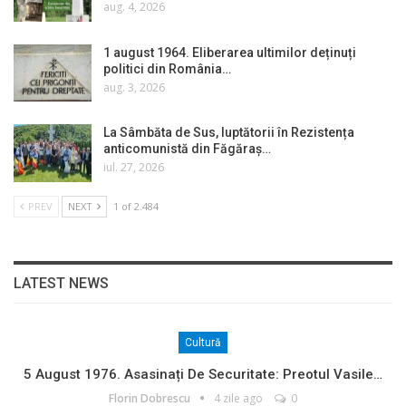
aug. 4, 2026
1 august 1964. Eliberarea ultimilor deținuți
politici din România…
aug. 3, 2026
La Sâmbăta de Sus, luptătorii în Rezistența
anticomunistă din Făgăraș…
iul. 27, 2026
PREV
NEXT
1 of 2.484
LATEST NEWS
Cultură
5 August 1976. Asasinați De Securitate: Preotul Vasile…
Florin Dobrescu
4 zile ago
0