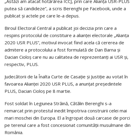
„Astăzi am atacat hotărârea ÎCCJ, prin care Alianța USR-PLUS
putea să candideze”, a scris Berenghi pe Facebook, unde a
publicat și actele pe care le-a depus.
Biroul Electoral Central a publicat joi decizia prin care a
respins protocolul de constituire a alianţei electorale „Alianţa
2020 USR PLUS”, motivul invocat fiind acela că cererea de
admitere a protocolului a fost formulată de Dan Barna şi
Dacian Cioloş care nu au calitatea de reprezentanţi ai USR şi,
respectiv, PLUS.
Judecătorii de la Înalta Curte de Casaţie şi Justiţie au votat în
favoarea Alianţei 2020 USR PLUS, a anunţat preşedintele
PLUS, Dacian Cioloș pe 8 martie.
Fost soldat în Legiunea Străină, Cătălin Berenghi s-a
remarcat prin protestul inedit împotriva construirii celei mai
mari moschei din Europa. El a îngropat două carcase de porci
pe terenul care a fost concesionat comunităţii musulmane din
România.