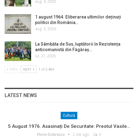
aug. 4, 2026
1 august 1964. Eliberarea ultimilor deținuți
politici din România…
aug. 3, 2026
La Sâmbăta de Sus, luptătorii în Rezistența
anticomunistă din Făgăraș…
iul. 27, 2026
PREV
NEXT
1 of 2.484
LATEST NEWS
Cultură
5 August 1976. Asasinați De Securitate: Preotul Vasile…
Florin Dobrescu
2 zile ago
0