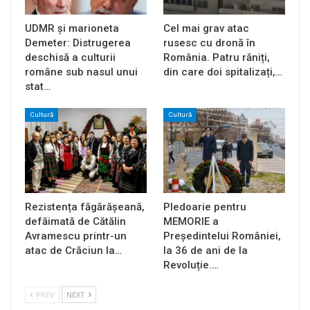
UDMR și marioneta
Cel mai grav atac
Demeter: Distrugerea
rusesc cu dronă în
deschisă a culturii
România. Patru răniți,
române sub nasul unui
din care doi spitalizați,…
stat…
Cultură
Cultură
Rezistența făgărășeană,
Pledoarie pentru
defăimată de Cătălin
MEMORIE a
Avramescu printr-un
Președintelui României,
atac de Crăciun la…
la 36 de ani de la
Revoluție.…
PREV
NEXT