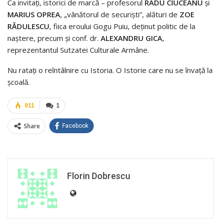
Ca invitați, istorici de marcă – profesorul
RADU CIUCEANU
și
MARIUS OPREA
, „vânătorul de securiști”, alături de
ZOE
RĂDULESCU
, fiica eroului Gogu Puiu, deținut politic de la
naștere, precum și conf. dr.
ALEXANDRU GICA
,
reprezentantul Sutzatei Culturale Armâne.
Nu ratați o reîntâlnire cu Istoria. O Istorie care nu se învață la
școală.
911
1
Share
Facebook
Florin Dobrescu