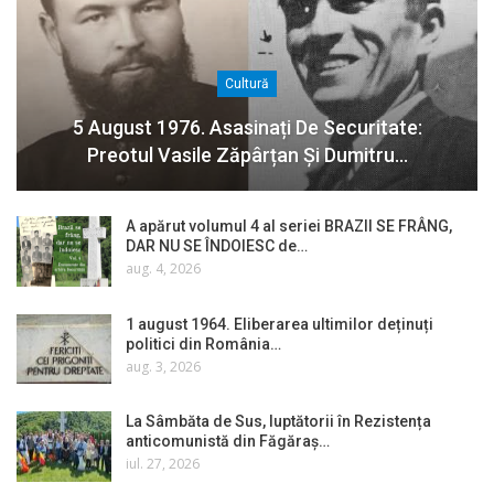
Cultură
5 August 1976. Asasinați De Securitate:
Preotul Vasile Zăpârțan Și Dumitru…
A apărut volumul 4 al seriei BRAZII SE FRÂNG,
DAR NU SE ÎNDOIESC de…
aug. 4, 2026
1 august 1964. Eliberarea ultimilor deținuți
politici din România…
aug. 3, 2026
La Sâmbăta de Sus, luptătorii în Rezistența
anticomunistă din Făgăraș…
iul. 27, 2026