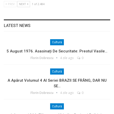
PREV
NEXT
1 of 2.484
LATEST NEWS
Cultură
5 August 1976. Asasinați De Securitate: Preotul Vasile…
Florin Dobrescu
4 zile ago
0
Cultură
A Apărut Volumul 4 Al Seriei BRAZII SE FRÂNG, DAR NU
SE…
Florin Dobrescu
4 zile ago
0
Cultură