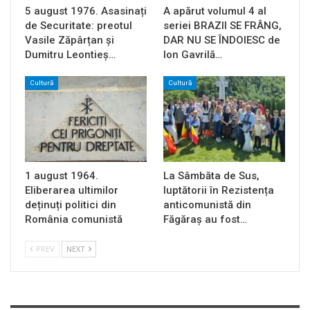
5 august 1976. Asasinați
A apărut volumul 4 al
de Securitate: preotul
seriei BRAZII SE FRÂNG,
Vasile Zăpârțan și
DAR NU SE ÎNDOIESC de
Dumitru Leontieș…
Ion Gavrilă…
Cultură
Cultură
1 august 1964.
La Sâmbăta de Sus,
Eliberarea ultimilor
luptătorii în Rezistența
deținuți politici din
anticomunistă din
România comunistă
Făgăraș au fost…
PREV
NEXT