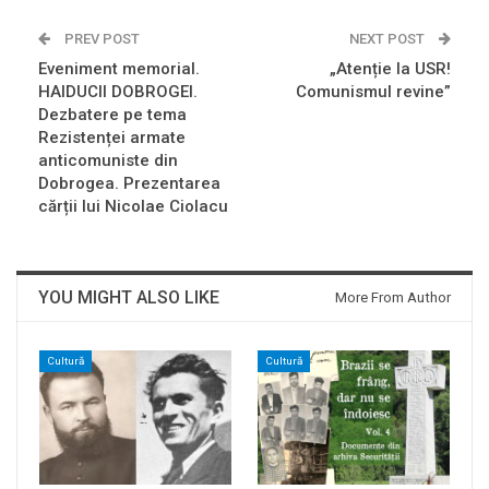
PREV POST
NEXT POST
Eveniment memorial.
„Atenție la USR!
HAIDUCII DOBROGEI.
Comunismul revine”
Dezbatere pe tema
Rezistenței armate
anticomuniste din
Dobrogea. Prezentarea
cărții lui Nicolae Ciolacu
YOU MIGHT ALSO LIKE
More From Author
Cultură
Cultură