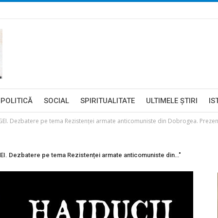
POLITICĂ
SOCIAL
SPIRITUALITATE
ULTIMELE ŞTIRI
IS
. Dezbatere pe tema Rezistenței armate anticomuniste din Dobrogea. Prezentar
I. Dezbatere pe tema Rezistenței armate anticomuniste din…"