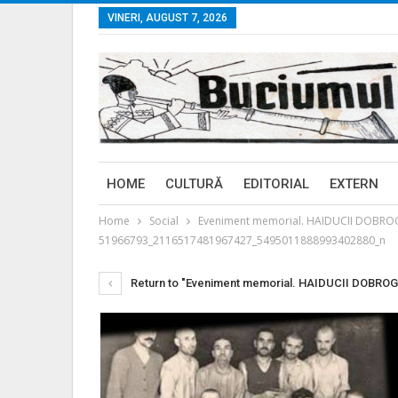
VINERI, AUGUST 7, 2026
HOME
CULTURĂ
EDITORIAL
EXTERN
Home
Social
Eveniment memorial. HAIDUCII DOBROGEI
51966793_2116517481967427_5495011888993402880_n
Return to "Eveniment memorial. HAIDUCII DOBROGE