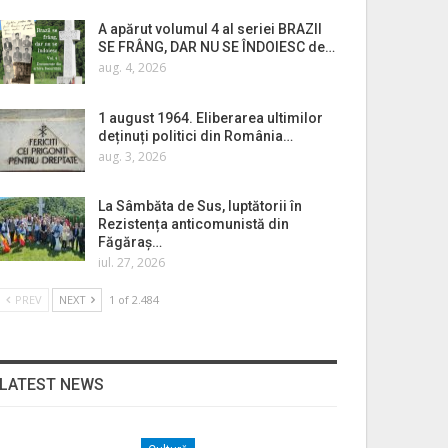
A apărut volumul 4 al seriei BRAZII
SE FRÂNG, DAR NU SE ÎNDOIESC de…
aug. 4, 2026
1 august 1964. Eliberarea ultimilor
deținuți politici din România…
aug. 3, 2026
La Sâmbăta de Sus, luptătorii în
Rezistența anticomunistă din
Făgăraș…
iul. 27, 2026
PREV
NEXT
1 of 2.484
LATEST NEWS