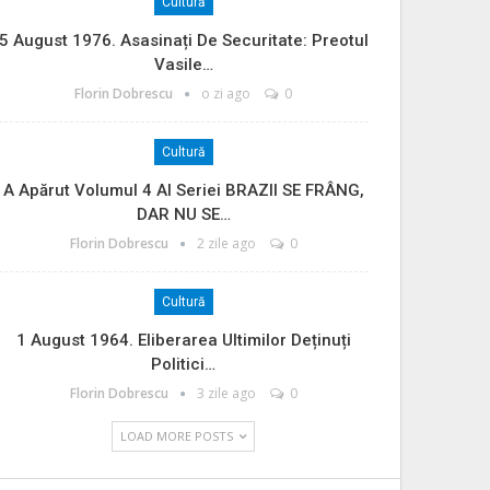
Cultură
5 August 1976. Asasinați De Securitate: Preotul
Vasile…
Florin Dobrescu
o zi ago
0
Cultură
A Apărut Volumul 4 Al Seriei BRAZII SE FRÂNG,
DAR NU SE…
Florin Dobrescu
2 zile ago
0
Cultură
1 August 1964. Eliberarea Ultimilor Deținuți
Politici…
Florin Dobrescu
3 zile ago
0
LOAD MORE POSTS