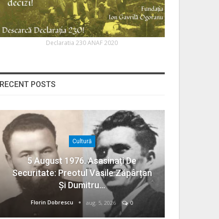
Declaratia 230 ANAF 2020
RECENT POSTS
Cultură
5 August 1976. Asasinați De
Securitate: Preotul Vasile Zăpârțan
Și Dumitru…
Florin Dobrescu
aug. 5, 2026
0