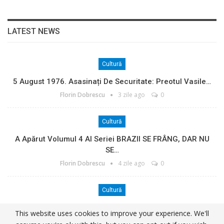
LATEST NEWS
Cultură
5 August 1976. Asasinați De Securitate: Preotul Vasile…
Florin Dobrescu
3 zile ago
0
Cultură
A Apărut Volumul 4 Al Seriei BRAZII SE FRÂNG, DAR NU
SE…
Florin Dobrescu
4 zile ago
0
Cultură
1 August 1964. Eliberarea Ultimilor Deținuți Politici…
This website uses cookies to improve your experience. We'll
Florin Dobrescu
5 zile ago
0