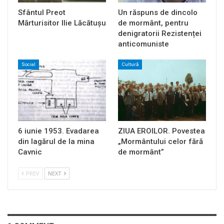
Sfântul Preot
Un răspuns de dincolo
Mărturisitor Ilie Lăcătușu
de mormânt, pentru
denigratorii Rezistenței
anticomuniste
Social
Cultură
6 iunie 1953. Evadarea
ZIUA EROILOR. Povestea
din lagărul de la mina
„Mormântului celor fără
Cavnic
de mormânt”
PREV
NEXT