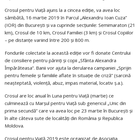
Crosul pentru Viață ajuns la a cincea ediție, va avea loc
sâmbătă, 16 martie 2019 ȋn Parcul „Alexandru Ioan Cuza”
(IOR) din București și va cuprinde secțiunile: Semimaraton (21
km), Crosul de 10 km, Crosul Familiei (3 km) și Crosul Copiilor
– pe distanțe variind ȋntre 200 și 800 m.
Fondurile colectate la această ediție vor fi donate Centrului
de consiliere pentru părinți și copii „Sfânta Alexandra
Ȋmpărăteasa”. Banii vor ajuta la derularea campaniei „Sprijin
pentru femeile și familiile aflate ȋn situație de criză” (sarcină
neașteptată, violență, abuz, impas material, locativ ș.a.).
Crosul are loc anual în Luna pentru Viață (martie) ce
culminează cu Marșul pentru Viață sub genericul „Unic din
prima secundă” care va avea loc pe 23 martie în București și
în alte câteva sute de localități din România și Republica
Moldova.
Crosul pentru Viață 2019 este organizat de Asociația