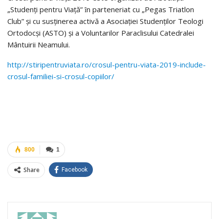
„Studenți pentru Viață” ȋn parteneriat cu „Pegas Triatlon
Club” și cu susținerea activă a Asociației Studenților Teologi
Ortodocși (ASTO) și a Voluntarilor Paraclisului Catedralei
Mântuirii Neamului.
http://stiripentruviata.ro/crosul-pentru-viata-2019-include-
crosul-familiei-si-crosul-copiilor/
800
1
Share
Facebook