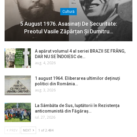
Cultură
5 August 1976. Asasinați De Securitate:
Preotul Vasile Zăpârțan Și Dumitru…
A apărut volumul 4 al seriei BRAZII SE FRÂNG,
DAR NU SE ÎNDOIESC de…
aug. 4, 2026
1 august 1964. Eliberarea ultimilor deținuți
politici din România…
aug. 3, 2026
La Sâmbăta de Sus, luptătorii în Rezistența
anticomunistă din Făgăraș…
iul. 27, 2026
PREV
NEXT
1 of 2.484